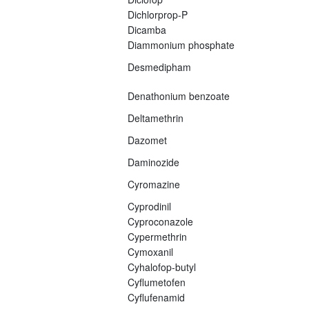
Dichlorprop-P
Dicamba
Diammonium phosphate
Desmedipham
Denathonium benzoate
Deltamethrin
Dazomet
Daminozide
Cyromazine
Cyprodinil
Cyproconazole
Cypermethrin
Cymoxanil
Cyhalofop-butyl
Cyflumetofen
Cyflufenamid