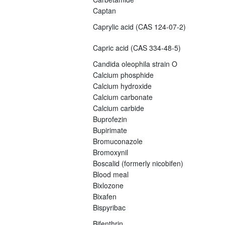
Captan
Caprylic acid (CAS 124-07-2)
Capric acid (CAS 334-48-5)
Candida oleophila strain O
Calcium phosphide
Calcium hydroxide
Calcium carbonate
Calcium carbide
Buprofezin
Bupirimate
Bromuconazole
Bromoxynil
Boscalid (formerly nicobifen)
Blood meal
Bixlozone
Bixafen
Bispyribac
Bifenthrin