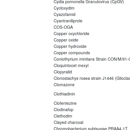
Cydia pomonella Granulovirus (CpGV)
Cycloxydim
Cyazofamid
Cyantraniliprole
COS-OGA
Copper oxychloride
Copper oxide
Copper hydroxide
Copper compounds
Coniothyrium minitans Strain CON/M/91
Cloquintocet mexyl
Clopyralid
Clonostachys rosea strain J1446 (Gliocla
Clomazone
Clothiadinin
Clofentezine
Clodinafop
Clethodim
Clayed charcoal
Chromobacterium subtsugae PRAA4-1T