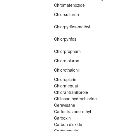
Chromafenozide
Chlorsulfuron
Chlorpyrifos-methyl
Chlorpyrifos
Chlorpropham
Chlorotoluron
Chlorothalonil
Chloropicrin
Chlormequat
Chlorantraniliprole
Chitosan hydrochloride
Cerevisane
Carfentrazone-ethyl
Carboxin
Carbon dioxide
Carbetamide