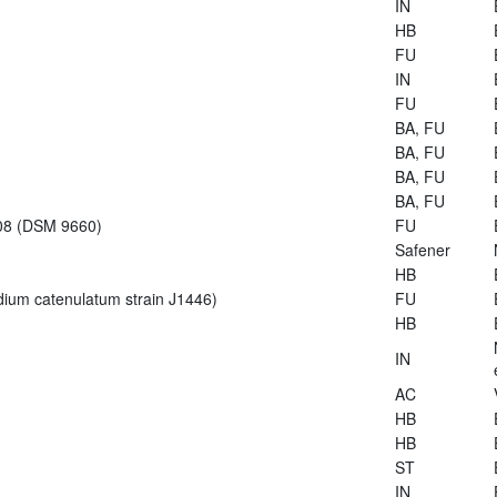
IN
HB
FU
IN
FU
BA, FU
BA, FU
BA, FU
BA, FU
-08 (DSM 9660)
FU
Safener
HB
dium catenulatum strain J1446)
FU
HB
IN
AC
HB
HB
ST
IN