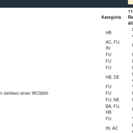
11
Kategória
Re
ál
HB
AC, FU,
IN
FU
FU
FU
HB, DE
FU
lium dahliae) strain WCS850
FU
FU, NE
BA, FU,
HB
FU
IN, AC