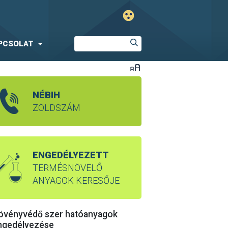
PCSOLAT
NÉBIH
ZÖLDSZÁM
ENGEDÉLYEZETT
TERMÉSNÖVELŐ
ANYAGOK KERESŐJE
övényvédő szer hatóanyagok
ngedélyezése