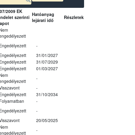
07/2009 EK
Hatóanyag
ndelet szerinti
Részletek
lejárati idő
lapot
Nem
engedélyezett
Engedélyezett
-
Engedélyezett
31/01/2027
Engedélyezett
31/07/2029
Engedélyezett
01/03/2027
Nem
-
engedélyezett
Visszavont
-
Engedélyezett
31/10/2034
Folyamatban
-
Engedélyezett
-
Visszavont
20/05/2025
Nem
-
engedélyezett