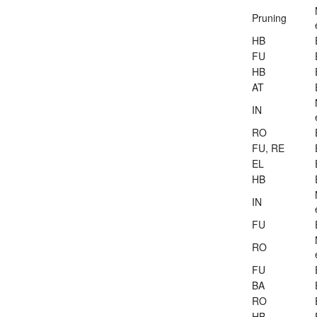
Pruning
HB
FU
HB
AT
IN
RO
FU, RE
EL
HB
IN
FU
RO
FU
BA
RO
HB