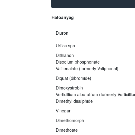
Hatóanyag
Diuron
Urtica spp.
Dithianon
Disodium phosphonate
Valifenalate (formerly Valiphenal)
Diquat (dibromide)
Dimoxystrobin
Verticillium albo-atrum (formerly Verticil
Dimethyl disulphide
Vinegar
Dimethomorph
Dimethoate