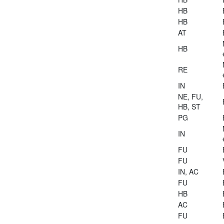
HB
HB
AT
HB
RE
IN
NE, FU,
HB, ST
PG
IN
FU
FU
IN, AC
FU
HB
AC
FU