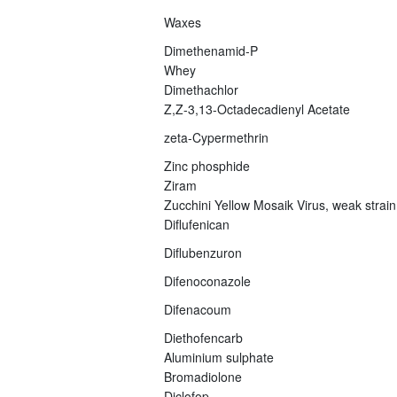
Waxes
Dimethenamid-P
Whey
Dimethachlor
Z,Z-3,13-Octadecadienyl Acetate
zeta-Cypermethrin
Zinc phosphide
Ziram
Zucchini Yellow Mosaik Virus, weak strain
Diflufenican
Diflubenzuron
Difenoconazole
Difenacoum
Diethofencarb
Aluminium sulphate
Bromadiolone
Diclofop