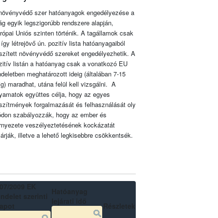
növényvédő szer hatóanyagok engedélyezése a
lág egyik legszigorúbb rendszere alapján,
rópai Uniós szinten történik. A tagállamok csak
 így létrejövő ún. pozitív lista hatóanyagaiból
szített növényvédő szereket engedélyezhetik. A
zitív listán a hatóanyag csak a vonatkozó EU
ndeletben meghatározott ideig (általában 7-15
ig) maradhat, utána felül kell vizsgálni. A
lyamatok együttes célja, hogy az egyes
szítmények forgalmazását és felhasználását oly
don szabályozzák, hogy az ember és
rnyezete veszélyeztetésének kockázatát
zárják, illetve a lehető legkisebbre csökkentsék.
07/2009 EK
Hatóanyag
ndelet szerinti
lejárati idő
lapot
Részletek