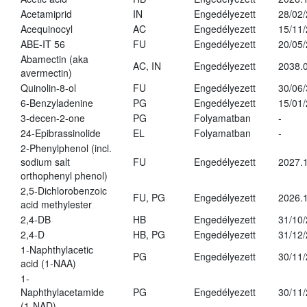
Acetamiprid
IN
Engedélyezett
28/02
Acequinocyl
AC
Engedélyezett
15/11
ABE-IT 56
FU
Engedélyezett
20/05
Abamectin (aka
AC, IN
Engedélyezett
2038.
avermectin)
Quinolin-8-ol
FU
Engedélyezett
30/06
6-Benzyladenine
PG
Engedélyezett
15/01
3-decen-2-one
PG
Folyamatban
-
24-Epibrassinolide
EL
Folyamatban
-
2-Phenylphenol (incl.
sodium salt
FU
Engedélyezett
2027.1
orthophenyl phenol)
2,5-Dichlorobenzoic
FU, PG
Engedélyezett
2026.
acid methylester
2,4-DB
HB
Engedélyezett
31/10
2,4-D
HB, PG
Engedélyezett
31/12
1-Naphthylacetic
PG
Engedélyezett
30/11
acid (1-NAA)
1-
Naphthylacetamide
PG
Engedélyezett
30/11
(1-NAD)