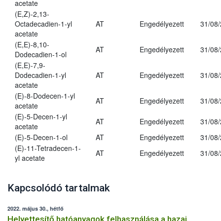
acetate
(E,Z)-2,13-
Octadecadien-1-yl
AT
Engedélyezett
31/08
acetate
(E,E)-8,10-
AT
Engedélyezett
31/08
Dodecadien-1-ol
(E,E)-7,9-
Dodecadien-1-yl
AT
Engedélyezett
31/08
acetate
(E)-8-Dodecen-1-yl
AT
Engedélyezett
31/08
acetate
(E)-5-Decen-1-yl
AT
Engedélyezett
31/08
acetate
(E)-5-Decen-1-ol
AT
Engedélyezett
31/08
(E)-11-Tetradecen-1-
AT
Engedélyezett
31/08
yl acetate
Kapcsolódó tartalmak
2022. május 30., hétfő
Helyettesítő hatóanyagok felhasználása a hazai