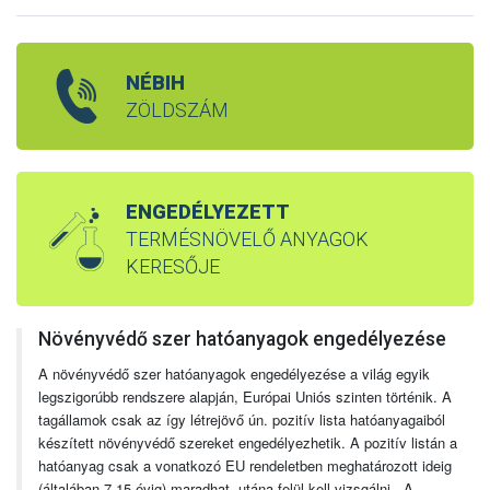
NÉBIH
ZÖLDSZÁM
ENGEDÉLYEZETT
TERMÉSNÖVELŐ ANYAGOK
KERESŐJE
Növényvédő szer hatóanyagok engedélyezése
A növényvédő szer hatóanyagok engedélyezése a világ egyik
legszigorúbb rendszere alapján, Európai Uniós szinten történik. A
tagállamok csak az így létrejövő ún. pozitív lista hatóanyagaiból
készített növényvédő szereket engedélyezhetik. A pozitív listán a
hatóanyag csak a vonatkozó EU rendeletben meghatározott ideig
(általában 7-15 évig) maradhat, utána felül kell vizsgálni. A