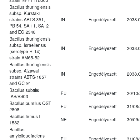
strain NPP111B005
Bacillus thuringiensis
subsp. Kurstaki
strains ABTS 351,
IN
Engedélyezett
2038.
PB 54, SA 11, SA12
and EG 2348
Bacillus thuringiensis
subsp. Israeliensis
IN
Engedélyezett
2038.
(serotype H-14)
strain AM65-52
Bacillus thuringiensis
subsp. Aizawai
IN
Engedélyezett
2038.
strains ABTS-1857
and GC-91
Bacillus subtilis
FU
Engedélyezett
20/10
IAB/BS03
Bacillus pumilus QST
FU
Engedélyezett
31/08
2808
Bacillus firmus I-
NE
Engedélyezett
30/09
1582
Bacillus
amyloliquefaciens
FU
Engedélyezett
31/08