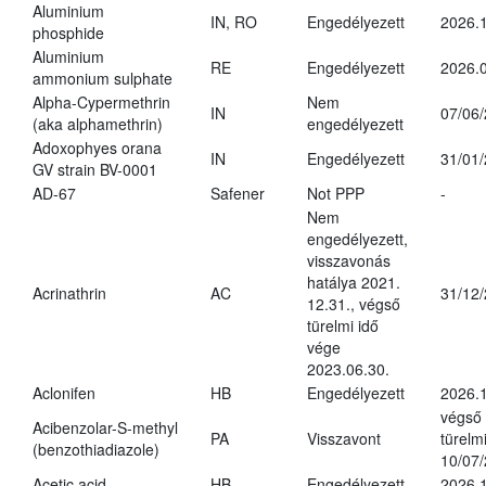
Aluminium
IN, RO
Engedélyezett
2026.1
phosphide
Aluminium
RE
Engedélyezett
2026.0
ammonium sulphate
Alpha-Cypermethrin
Nem
IN
07/06
(aka alphamethrin)
engedélyezett
Adoxophyes orana
IN
Engedélyezett
31/01
GV strain BV-0001
AD-67
Safener
Not PPP
-
Nem
engedélyezett,
visszavonás
hatálya 2021.
Acrinathrin
AC
31/12
12.31., végső
türelmi idő
vége
2023.06.30.
Aclonifen
HB
Engedélyezett
2026.
végső
Acibenzolar-S-methyl
PA
Visszavont
türelmi
(benzothiadiazole)
10/07
Acetic acid
HB
Engedélyezett
2026.1