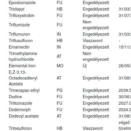
Epoxiconazole
FU
Engedélyezett
Triclopyr
HB
Engedélyezett
31/03
Trifloxystrobin
FU
Engedélyezett
31/07
Nem
Triflumizole
FU
engedélyezett
Triflumuron
IN
Engedélyezett
31/03
Triflusulfuron
HB
Visszavont
-
Emamectin
IN
Engedélyezett
15/11
Trimethylamine
Nem
AT
hydrochloride
engedélyezett
Elemental Iron
MO
Új
26/05
E,Z-3,13-
Octadecadienyl
AT
Engedélyezett
31/08
Acetate
Trinexapac-ethyl
PG
Engedélyezett
2039.
Dodine
FU
Engedélyezett
30/06
Triticonazole
FU
Engedélyezett
2027.
Dodemorph
FU
Engedélyezett
2024.0
Dodecyl acetate
AT
Engedélyezett
31/08
végső
Tritosulforon
HB
Visszavont
türelmi