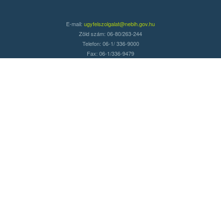
E-mail:
ugyfelszolgalat@nebih.gov.hu
Zöld szám: 06-80/263-244
Telefon: 06-1/ 336-9000
Fax: 06-1/336-9479