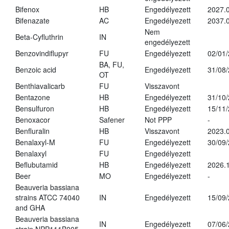
Bifenox
HB
Engedélyezett
2027.0
Bifenazate
AC
Engedélyezett
2037.
Nem
Beta-Cyfluthrin
IN
engedélyezett
Benzovindiflupyr
FU
Engedélyezett
02/01
BA, FU,
Benzoic acid
Engedélyezett
31/08
OT
Benthiavalicarb
FU
Visszavont
Bentazone
HB
Engedélyezett
31/10
Bensulfuron
HB
Engedélyezett
15/11
Benoxacor
Safener
Not PPP
-
Benfluralin
HB
Visszavont
2023.
Benalaxyl-M
FU
Engedélyezett
30/09
Benalaxyl
FU
Engedélyezett
Beflubutamid
HB
Engedélyezett
2026.
Beer
MO
Engedélyezett
-
Beauveria bassiana
strains ATCC 74040
IN
Engedélyezett
15/09
and GHA
Beauveria bassiana
IN
Engedélyezett
07/06