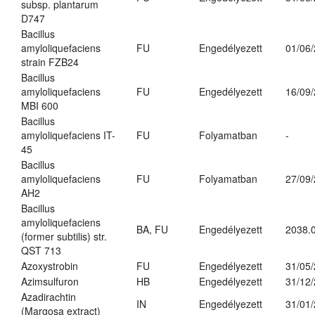
subsp. plantarum
D747
Bacillus
amyloliquefaciens
FU
Engedélyezett
01/06
strain FZB24
Bacillus
amyloliquefaciens
FU
Engedélyezett
16/09
MBI 600
Bacillus
amyloliquefaciens IT-
FU
Folyamatban
-
45
Bacillus
amyloliquefaciens
FU
Folyamatban
27/09
AH2
Bacillus
amyloliquefaciens
BA, FU
Engedélyezett
2038.
(former subtilis) str.
QST 713
Azoxystrobin
FU
Engedélyezett
31/05
Azimsulfuron
HB
Engedélyezett
31/12
Azadirachtin
IN
Engedélyezett
31/01
(Margosa extract)