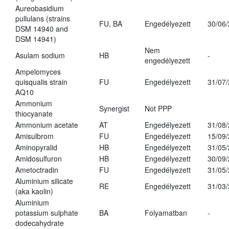
Aureobasidium
pullulans (strains
FU, BA
Engedélyezett
30/06
DSM 14940 and
DSM 14941)
Nem
Asulam sodium
HB
-
engedélyezett
Ampelomyces
quisqualis strain
FU
Engedélyezett
31/07
AQ10
Ammonium
Synergist
Not PPP
thiocyanate
Ammonium acetate
AT
Engedélyezett
31/08
Amisulbrom
FU
Engedélyezett
15/09
Aminopyralid
HB
Engedélyezett
31/05
Amidosulfuron
HB
Engedélyezett
30/09
Ametoctradin
FU
Engedélyezett
31/05
Aluminium silicate
RE
Engedélyezett
31/03
(aka kaolin)
Aluminium
potassium sulphate
BA
Folyamatban
-
dodecahydrate