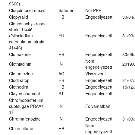
9660)
Cloquintocet mexyl
Safener
Not PPP
-
Clopyralid
HB
Engedélyezett
30/04
Clonostachys rosea
strain J1446
(Gliocladium
FU
Engedélyezett
31/03
catenulatum strain
J1446)
Clomazone
HB
Engedélyezett
30/09
Nem
Clothiadinin
IN
2019.0
engedélyezett
Clofentezine
AC
Visszavont
Clodinafop
HB
Engedélyezett
31/07
Clethodim
HB
Engedélyezett
15/12
Clayed charcoal
ST
Engedélyezett
-
Chromobacterium
subtsugae PRAA4-
IN
Folyamatban
-
1T
Chromafenozide
IN
Engedélyezett
31/03
Nem
Chlorsulfuron
HB
engedélyezett