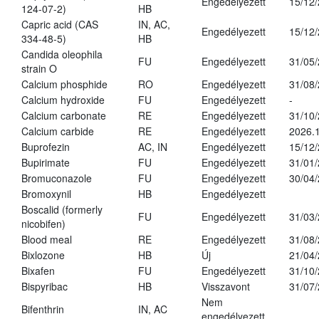
Engedélyezett
15/12
124-07-2)
HB
Capric acid (CAS
IN, AC,
Engedélyezett
15/12
334-48-5)
HB
Candida oleophila
FU
Engedélyezett
31/05
strain O
Calcium phosphide
RO
Engedélyezett
31/08
Calcium hydroxide
FU
Engedélyezett
-
Calcium carbonate
RE
Engedélyezett
31/10
Calcium carbide
RE
Engedélyezett
2026.1
Buprofezin
AC, IN
Engedélyezett
15/12
Bupirimate
FU
Engedélyezett
31/01
Bromuconazole
FU
Engedélyezett
30/04
Bromoxynil
HB
Engedélyezett
Boscalid (formerly
FU
Engedélyezett
31/03
nicobifen)
Blood meal
RE
Engedélyezett
31/08
Bixlozone
HB
Új
21/04
Bixafen
FU
Engedélyezett
31/10
Bispyribac
HB
Visszavont
31/07
Nem
Bifenthrin
IN, AC
engedélyezett