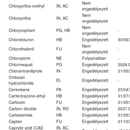
Nem
Chlorpyrifos-methyl
IN, AC
engedélyezett
Nem
Chlorpyrifos
IN, AC
engedélyezett
Nem
Chlorpropham
PG, HB
-
engedélyezett
Chlorotoluron
HB
Engedélyezett
30/06
Nem
Chlorothalonil
FU
-
engedélyezett
Chloropicrin
NE
Folyamatban
-
Chlormequat
PG
Engedélyezett
2028.0
Chlorantraniliprole
IN
Engedélyezett
31/05
Chitosan
EL
Engedélyezett
-
hydrochloride
Cerevisane
PA
Engedélyezett
23/04
Carfentrazone-ethyl
HB
Engedélyezett
31/07
Carboxin
FU
Engedélyezett
31/05
Carbon dioxide
IN, RO
Engedélyezett
2037.
Carbetamide
HB
Engedélyezett
31/05
Captan
FU
Engedélyezett
31/10
Caprylic acid (CAS
IN, AC,