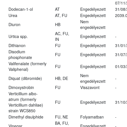
07/11
Dodecan-1-ol
AT
Engedélyezett
31/08
Urea
AT, FU
Engedélyezett
2039.0
Nem
Diuron
HB
engedélyezett
AC, FU,
Urtica spp.
Engedélyezett
-
IN
Dithianon
FU
Engedélyezett
31/01
Disodium
FU
Engedélyezett
31/07
phosphonate
Valifenalate (formerly
FU
Engedélyezett
01/03
Valiphenal)
Nem
Diquat (dibromide)
HB, DE
-
engedélyezett
Dimoxystrobin
FU
Visszavont
-
Verticillium albo-
atrum (formerly
FU
Engedélyezett
31/10
Verticillium dahliae)
strain WCS850
Dimethyl disulphide
FU, NE
Folyamatban
-
BA, FU,
Vinegar
Engedélyezett
-