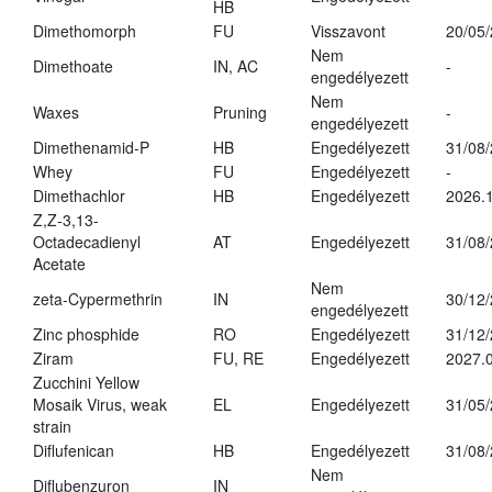
HB
Dimethomorph
FU
Visszavont
20/05
Nem
Dimethoate
IN, AC
-
engedélyezett
Nem
Waxes
Pruning
-
engedélyezett
Dimethenamid-P
HB
Engedélyezett
31/08
Whey
FU
Engedélyezett
-
Dimethachlor
HB
Engedélyezett
2026.1
Z,Z-3,13-
Octadecadienyl
AT
Engedélyezett
31/08
Acetate
Nem
zeta-Cypermethrin
IN
30/12
engedélyezett
Zinc phosphide
RO
Engedélyezett
31/12
Ziram
FU, RE
Engedélyezett
2027.
Zucchini Yellow
Mosaik Virus, weak
EL
Engedélyezett
31/05
strain
Diflufenican
HB
Engedélyezett
31/08
Nem
Diflubenzuron
IN