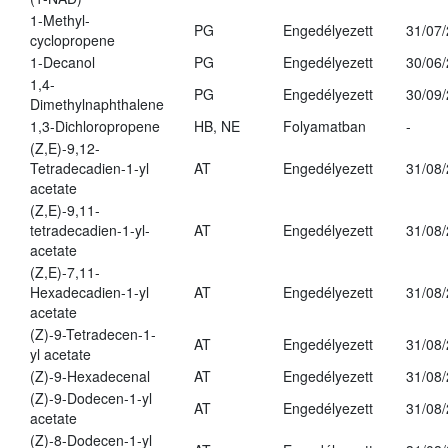
1-Methyl-
PG
Engedélyezett
31/07
cyclopropene
1-Decanol
PG
Engedélyezett
30/06
1,4-
PG
Engedélyezett
30/09
Dimethylnaphthalene
1,3-Dichloropropene
HB, NE
Folyamatban
-
(Z,E)-9,12-
Tetradecadien-1-yl
AT
Engedélyezett
31/08
acetate
(Z,E)-9,11-
tetradecadien-1-yl-
AT
Engedélyezett
31/08
acetate
(Z,E)-7,11-
Hexadecadien-1-yl
AT
Engedélyezett
31/08
acetate
(Z)-9-Tetradecen-1-
AT
Engedélyezett
31/08
yl acetate
(Z)-9-Hexadecenal
AT
Engedélyezett
31/08
(Z)-9-Dodecen-1-yl
AT
Engedélyezett
31/08
acetate
(Z)-8-Dodecen-1-yl