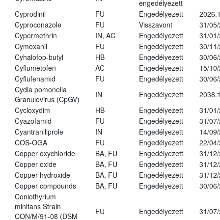
engedélyezett
Cyprodinil
FU
Engedélyezett
2026.
Cyproconazole
FU
Visszavont
31/05
Cypermethrin
IN, AC
Engedélyezett
31/01
Cymoxanil
FU
Engedélyezett
30/11
Cyhalofop-butyl
HB
Engedélyezett
30/06
Cyflumetofen
AC
Engedélyezett
15/10
Cyflufenamid
FU
Engedélyezett
30/06
Cydia pomonella
IN
Engedélyezett
2038.
Granulovirus (CpGV)
Cycloxydim
HB
Engedélyezett
31/01
Cyazofamid
FU
Engedélyezett
31/07
Cyantraniliprole
IN
Engedélyezett
14/09
COS-OGA
FU
Engedélyezett
22/04
Copper oxychloride
BA, FU
Engedélyezett
31/12
Copper oxide
BA, FU
Engedélyezett
31/12
Copper hydroxide
BA, FU
Engedélyezett
31/12
Copper compounds
BA, FU
Engedélyezett
30/06
Coniothyrium
minitans Strain
FU
Engedélyezett
31/07
CON/M/91-08 (DSM