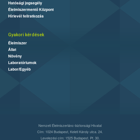
Hatósági jogsegély
Élelmiszermentő Központ
Hírlevél feliratkozás
Gyakori kérdések
Élelmiszer
Állat
Növény
Laboratóriumok
Labor/Egyéb
Nemzeti Élelmiszerlánc-biztonsági Hivatal
Cím: 1024 Budapest, Keleti Károly utca. 24.
Levelezési cím: 1525 Budapest. Pf. 30.