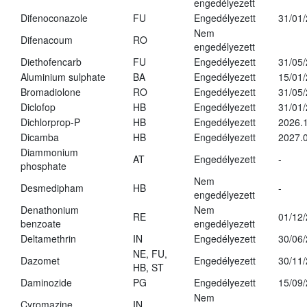
engedélyezett
Difenoconazole
FU
Engedélyezett
31/01
Nem
Difenacoum
RO
engedélyezett
Diethofencarb
FU
Engedélyezett
31/05
Aluminium sulphate
BA
Engedélyezett
15/01
Bromadiolone
RO
Engedélyezett
31/05
Diclofop
HB
Engedélyezett
31/01
Dichlorprop-P
HB
Engedélyezett
2026.
Dicamba
HB
Engedélyezett
2027.0
Diammonium
AT
Engedélyezett
-
phosphate
Nem
Desmedipham
HB
-
engedélyezett
Denathonium
Nem
RE
01/12
benzoate
engedélyezett
Deltamethrin
IN
Engedélyezett
30/06
NE, FU,
Dazomet
Engedélyezett
30/11
HB, ST
Daminozide
PG
Engedélyezett
15/09
Nem
Cyromazine
IN