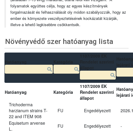
folyamatok együttes célja, hogy az egyes készítmények
forgalmazását és felhasználását oly módon szabályozzák, hogy az
ember és környezete veszélyeztetésének kockázatát kizárják,
illetve a lehető legkisebbre csökkentsék.
Növényvédő szer hatóanyag lista
1107/2009 EK
Hatóan
Hatóanyag
Kategória
Rendelet szerinti
lejárati 
állapot
1107/2009 EK
Hatóan
Hatóanyag
Kategória
Rendelet szerinti
lejárati 
állapot
Trichoderma
harzianum strains T-
FU
Engedélyezett
2026.
22 and ITEM 908
Equisetum arvense
FU
Engedélyezett
-
L.