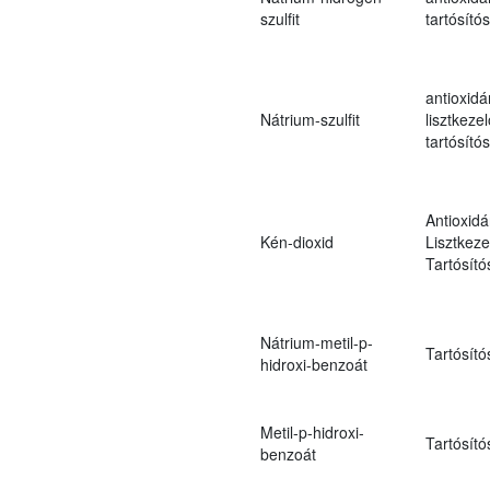
szulfit
tartósító
antioxidá
Nátrium-szulfit
lisztkezel
tartósító
Antioxidá
Kén-dioxid
Lisztkeze
Tartósító
Nátrium-metil-p-
Tartósító
hidroxi-benzoát
Metil-p-hidroxi-
Tartósító
benzoát