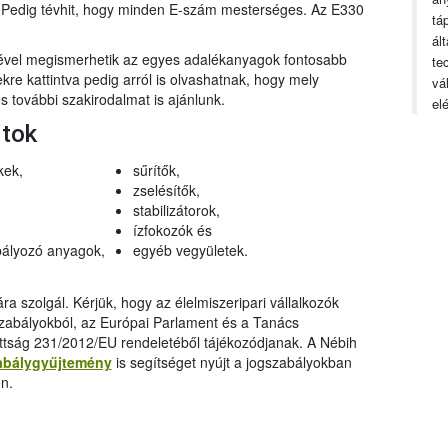
n. Pedig tévhit, hogy minden E-szám mesterséges. Az E330
tá
ál
gével megismerhetik az egyes adalékanyagok fontosabb
te
ekre kattintva pedig arról is olvashatnak, hogy mely
vá
 további szakirodalmat is ajánlunk.
el
rtok
kek,
sűrítők,
zselésítők,
stabilizátorok,
ízfokozók és
ályozó anyagok,
egyéb vegyületek.
a szolgál. Kérjük, hogy az élelmiszeripari vállalkozók
szabályokból, az Európai Parlament és a Tanács
ttság 231/2012/EU rendeletéből tájékozódjanak. A Nébih
abálygyűjtemény
is segítséget nyújt a jogszabályokban
n.