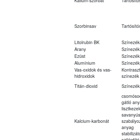
Kálium-szorbát
Tartósító
Szorbinsav
Tartósító
Litolrubin BK
Színezék
Arany
Színezék
Ezüst
Színezék
Alumínium
Színezék
Vas-oxidok és vas-
Kontraszt
hidroxidok
színezék
Titán-dioxid
Színezék
csomóso
gátló an
lisztkeze
savanyús
Kalcium-karbonát
szabályo
anyag
stabilizát
szilárdít