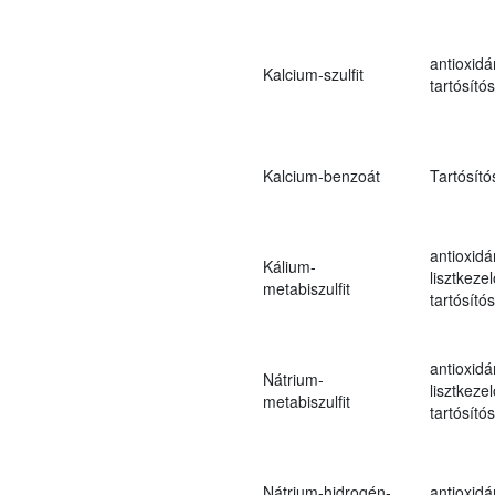
antioxidá
Kalcium-szulfit
tartósító
Kalcium-benzoát
Tartósító
antioxidá
Kálium-
lisztkezel
metabiszulfit
tartósító
antioxidá
Nátrium-
lisztkezel
metabiszulfit
tartósító
Nátrium-hidrogén-
antioxidá