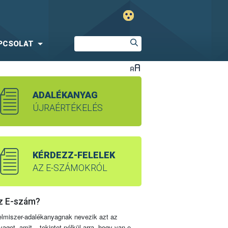
PCSOLAT
ADALÉKANYAG
ÚJRAÉRTÉKELÉS
KÉRDEZZ-FELELEK
AZ E-SZÁMOKRÓL
z E-szám?
elmiszer-adalékanyagnak nevezik azt az
yagot, amit – tekintet nélkül arra, hogy van-e