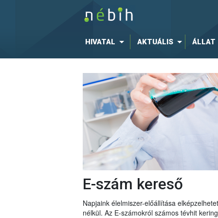
HIVATAL
AKTUÁLIS
ÁLLAT
E-szám kereső
Napjaink élelmiszer-előállítása elképzelhe
nélkül. Az E-számokról számos tévhit keri