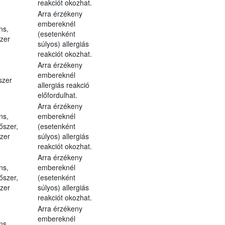
reakciót okozhat.
Arra érzékeny
embereknél
ns,
(esetenként
szer
súlyos) allergiás
reakciót okozhat.
Arra érzékeny
embereknél
szer
allergiás reakció
előfordulhat.
Arra érzékeny
ns,
embereknél
őszer,
(esetenként
szer
súlyos) allergiás
reakciót okozhat.
Arra érzékeny
ns,
embereknél
őszer,
(esetenként
szer
súlyos) allergiás
reakciót okozhat.
Arra érzékeny
embereknél
ns,