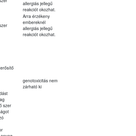
szer
allergiás jellegű
reakciót okozhat.
Arra érzékeny
embereknél
szer
allergiás jellegű
reakciót okozhat.
erősítő
genotoxicitás nem
zárható ki
dást
yag
lő szer
ágot
zó
or
ó anyag