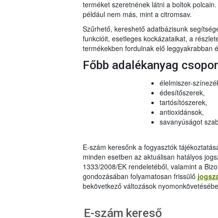
terméket szeretnének látni a boltok polcai
például nem más, mint a citromsav.
Szűrhető, kereshető adatbázisunk segítsé
funkcióit, esetleges kockázataikat, a részlet
termékekben fordulnak elő leggyakrabban és
Főbb adalékanyag csopo
élelmiszer-színezé
édesítőszerek,
tartósítószerek,
antioxidánsok,
savanyúságot szab
E-szám keresőnk a fogyasztók tájékoztatásár
minden esetben az aktuálisan hatályos jog
1333/2008/EK rendeletéből, valamint a Bizo
gondozásában folyamatosan frissülő
jogsz
bekövetkező változások nyomonkövetésébe
E-szám kereső