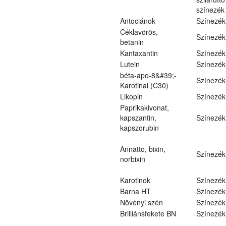
színezék
Antociánok
Színezék
Céklavörös,
Színezék
betanin
Kantaxantin
Színezék
Lutein
Színezék
béta-apo-8&#39;-
Színezék
Karotinal (C30)
Likopin
Színezék
Paprikakivonat,
kapszantin,
Színezék
kapszorubin
Annatto, bixin,
Színezék
norbixin
Karotinok
Színezék
Barna HT
Színezék
Növényi szén
Színezék
Brilliánsfekete BN
Színezék