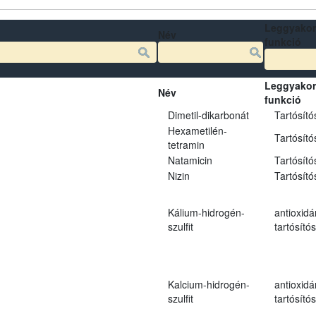
Leggyakor
Név
funkció
Leggyakor
Név
funkció
Dimetil-dikarbonát
Tartósító
Hexametilén-
Tartósító
tetramin
Natamicin
Tartósító
Nizin
Tartósító
Kálium-hidrogén-
antioxidá
szulfit
tartósító
Kalcium-hidrogén-
antioxidá
szulfit
tartósító