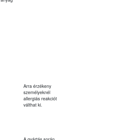
Arra érzékeny
személyeknél
allergiás reakciót
válthat ki.
A gyártás során