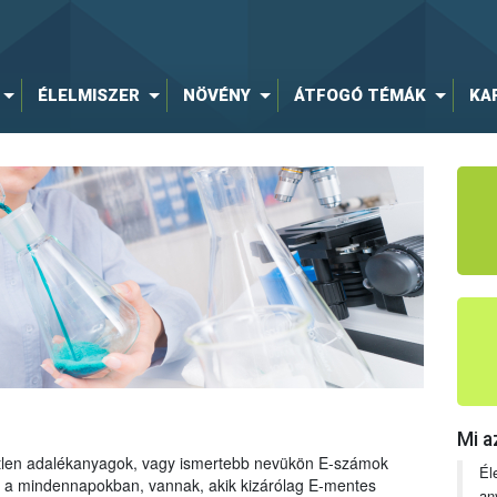
ÉLELMISZER
NÖVÉNY
ÁTFOGÓ TÉMÁK
KA
Mi a
tetlen adalékanyagok, vagy ismertebb nevükön E-számok
Él
ng a mindennapokban, vannak, akik kizárólag E-mentes
an