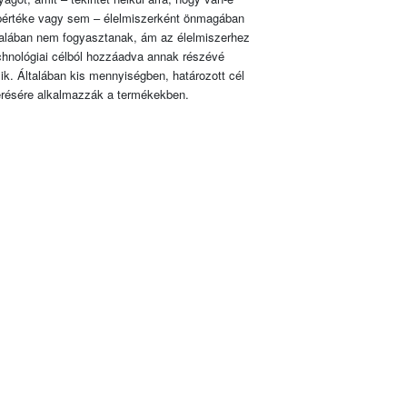
pértéke vagy sem – élelmiszerként önmagában
talában nem fogyasztanak, ám az élelmiszerhez
chnológiai célból hozzáadva annak részévé
lik. Általában kis mennyiségben, határozott cél
érésére alkalmazzák a termékekben.