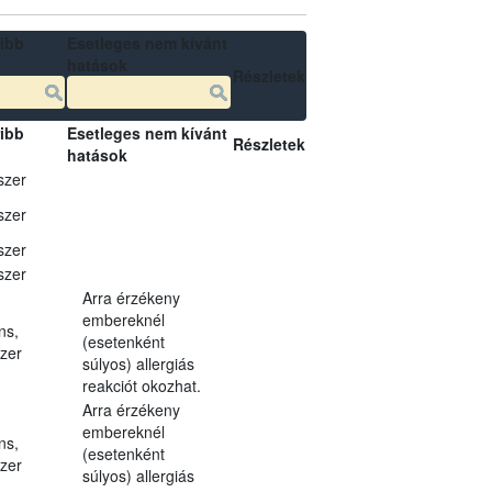
ibb
Esetleges nem kívánt
hatások
Részletek
ibb
Esetleges nem kívánt
Részletek
hatások
szer
szer
szer
szer
Arra érzékeny
embereknél
ns,
(esetenként
szer
súlyos) allergiás
reakciót okozhat.
Arra érzékeny
embereknél
ns,
(esetenként
szer
súlyos) allergiás