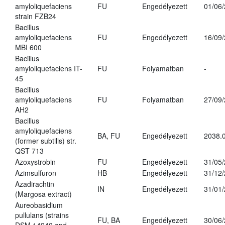
amyloliquefaciens
FU
Engedélyezett
01/06
strain FZB24
Bacillus
amyloliquefaciens
FU
Engedélyezett
16/09
MBI 600
Bacillus
amyloliquefaciens IT-
FU
Folyamatban
-
45
Bacillus
amyloliquefaciens
FU
Folyamatban
27/09
AH2
Bacillus
amyloliquefaciens
BA, FU
Engedélyezett
2038.
(former subtilis) str.
QST 713
Azoxystrobin
FU
Engedélyezett
31/05
Azimsulfuron
HB
Engedélyezett
31/12
Azadirachtin
IN
Engedélyezett
31/01
(Margosa extract)
Aureobasidium
pullulans (strains
FU, BA
Engedélyezett
30/06