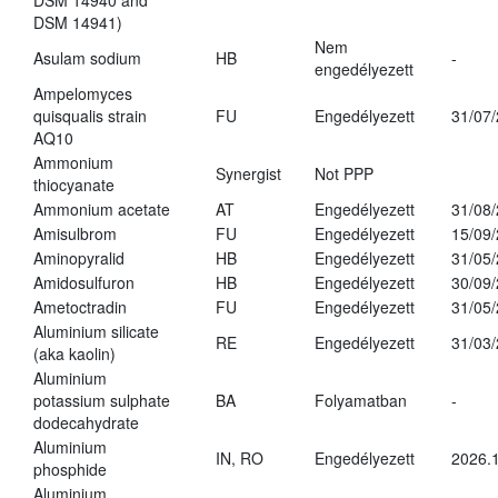
DSM 14940 and
DSM 14941)
Nem
Asulam sodium
HB
-
engedélyezett
Ampelomyces
quisqualis strain
FU
Engedélyezett
31/07
AQ10
Ammonium
Synergist
Not PPP
thiocyanate
Ammonium acetate
AT
Engedélyezett
31/08
Amisulbrom
FU
Engedélyezett
15/09
Aminopyralid
HB
Engedélyezett
31/05
Amidosulfuron
HB
Engedélyezett
30/09
Ametoctradin
FU
Engedélyezett
31/05
Aluminium silicate
RE
Engedélyezett
31/03
(aka kaolin)
Aluminium
potassium sulphate
BA
Folyamatban
-
dodecahydrate
Aluminium
IN, RO
Engedélyezett
2026.1
phosphide
Aluminium