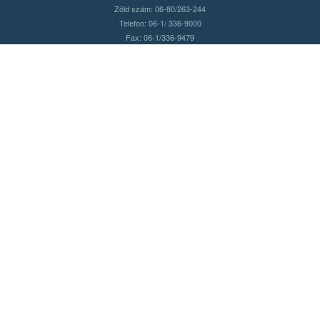
Zöld szám: 06-80/263-244
Telefon: 06-1/ 336-9000
Fax: 06-1/336-9479