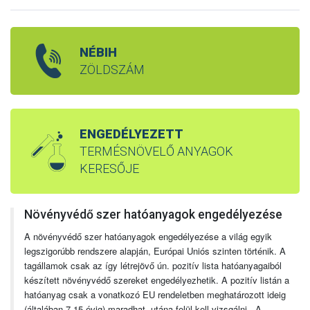
NÉBIH
ZÖLDSZÁM
ENGEDÉLYEZETT
TERMÉSNÖVELŐ ANYAGOK
KERESŐJE
Növényvédő szer hatóanyagok engedélyezése
A növényvédő szer hatóanyagok engedélyezése a világ egyik
legszigorúbb rendszere alapján, Európai Uniós szinten történik. A
tagállamok csak az így létrejövő ún. pozitív lista hatóanyagaiból
készített növényvédő szereket engedélyezhetik. A pozitív listán a
hatóanyag csak a vonatkozó EU rendeletben meghatározott ideig
(általában 7-15 évig) maradhat, utána felül kell vizsgálni. A