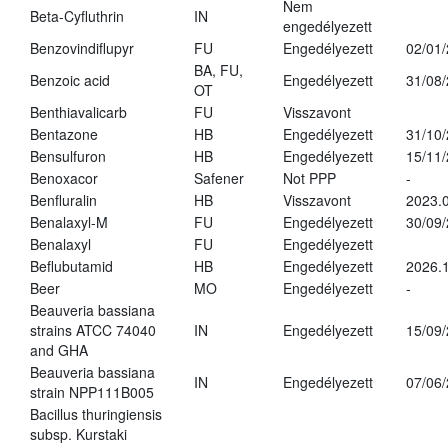
Nem
Beta-Cyfluthrin
IN
engedélyezett
Benzovindiflupyr
FU
Engedélyezett
02/01
BA, FU,
Benzoic acid
Engedélyezett
31/08
OT
Benthiavalicarb
FU
Visszavont
Bentazone
HB
Engedélyezett
31/10
Bensulfuron
HB
Engedélyezett
15/11
Benoxacor
Safener
Not PPP
-
Benfluralin
HB
Visszavont
2023.
Benalaxyl-M
FU
Engedélyezett
30/09
Benalaxyl
FU
Engedélyezett
Beflubutamid
HB
Engedélyezett
2026.
Beer
MO
Engedélyezett
-
Beauveria bassiana
strains ATCC 74040
IN
Engedélyezett
15/09
and GHA
Beauveria bassiana
IN
Engedélyezett
07/06
strain NPP111B005
Bacillus thuringiensis
subsp. Kurstaki