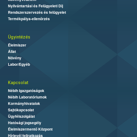
Nyilvántartási és Felügyeleti Díj
Rendszerszervezés és felügyelet
Termékpálya-ellenőrzés
Ügyintézés
Élelmiszer
Állat
Növény
Labor/Egyéb
Kapcsolat
Nébih Igazgatóságok
Nébih Laboratóriumok
Kormányhivatalok
Sajtókapcsolat
Ügyfélszolgálat
Hatósági jogsegély
Élelmiszermentő Központ
Hírlevél feliratkozás