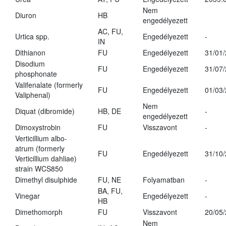
Nem
Diuron
HB
engedélyezett
AC, FU,
Urtica spp.
Engedélyezett
-
IN
Dithianon
FU
Engedélyezett
31/01
Disodium
FU
Engedélyezett
31/07
phosphonate
Valifenalate (formerly
FU
Engedélyezett
01/03
Valiphenal)
Nem
Diquat (dibromide)
HB, DE
-
engedélyezett
Dimoxystrobin
FU
Visszavont
-
Verticillium albo-
atrum (formerly
FU
Engedélyezett
31/10
Verticillium dahliae)
strain WCS850
Dimethyl disulphide
FU, NE
Folyamatban
-
BA, FU,
Vinegar
Engedélyezett
-
HB
Dimethomorph
FU
Visszavont
20/05
Nem