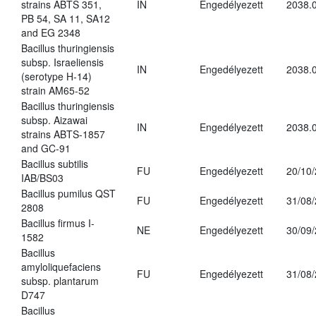
strains ABTS 351,
IN
Engedélyezett
2038.
PB 54, SA 11, SA12
and EG 2348
Bacillus thuringiensis
subsp. Israeliensis
IN
Engedélyezett
2038.
(serotype H-14)
strain AM65-52
Bacillus thuringiensis
subsp. Aizawai
IN
Engedélyezett
2038.
strains ABTS-1857
and GC-91
Bacillus subtilis
FU
Engedélyezett
20/10
IAB/BS03
Bacillus pumilus QST
FU
Engedélyezett
31/08
2808
Bacillus firmus I-
NE
Engedélyezett
30/09
1582
Bacillus
amyloliquefaciens
FU
Engedélyezett
31/08
subsp. plantarum
D747
Bacillus