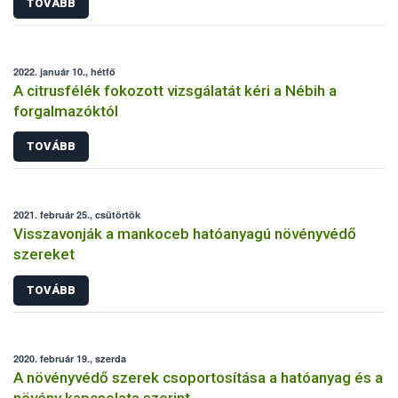
TOVÁBB
2022. január 10., hétfő
A citrusfélék fokozott vizsgálatát kéri a Nébih a
forgalmazóktól
TOVÁBB
2021. február 25., csütörtök
Visszavonják a mankoceb hatóanyagú növényvédő
szereket
TOVÁBB
2020. február 19., szerda
A növényvédő szerek csoportosítása a hatóanyag és a
növény kapcsolata szerint