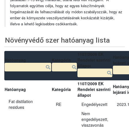
folyamatok együttes célja, hogy az egyes készítmények
forgalmazását és felhasználását oly módon szabályozzák, hogy az
ember és környezete veszélyeztetésének kockázatát kizárják,
illetve a lehető legkisebbre csökkentsék.
Növényvédő szer hatóanyag lista
1107/2009 EK
Hatóan
Hatóanyag
Kategória
Rendelet szerinti
lejárati 
állapot
1107/2009 EK
Hatóan
Hatóanyag
Kategória
Rendelet szerinti
lejárati 
állapot
Fat distilation
RE
Engedélyezett
2023.1
residues
Nem
engedélyezett,
visszavonás