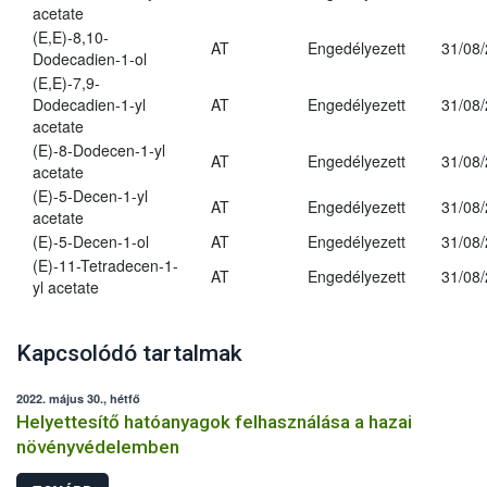
acetate
(E,E)-8,10-
AT
Engedélyezett
31/08
Dodecadien-1-ol
(E,E)-7,9-
Dodecadien-1-yl
AT
Engedélyezett
31/08
acetate
(E)-8-Dodecen-1-yl
AT
Engedélyezett
31/08
acetate
(E)-5-Decen-1-yl
AT
Engedélyezett
31/08
acetate
(E)-5-Decen-1-ol
AT
Engedélyezett
31/08
(E)-11-Tetradecen-1-
AT
Engedélyezett
31/08
yl acetate
Kapcsolódó tartalmak
2022. május 30., hétfő
Helyettesítő hatóanyagok felhasználása a hazai
növényvédelemben