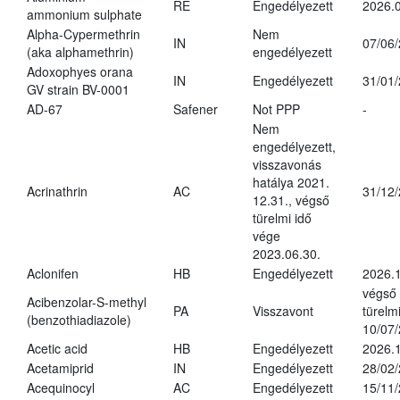
RE
Engedélyezett
2026.0
ammonium sulphate
Alpha-Cypermethrin
Nem
IN
07/06
(aka alphamethrin)
engedélyezett
Adoxophyes orana
IN
Engedélyezett
31/01
GV strain BV-0001
AD-67
Safener
Not PPP
-
Nem
engedélyezett,
visszavonás
hatálya 2021.
Acrinathrin
AC
31/12
12.31., végső
türelmi idő
vége
2023.06.30.
Aclonifen
HB
Engedélyezett
2026.
végső
Acibenzolar-S-methyl
PA
Visszavont
türelmi
(benzothiadiazole)
10/07
Acetic acid
HB
Engedélyezett
2026.1
Acetamiprid
IN
Engedélyezett
28/02
Acequinocyl
AC
Engedélyezett
15/11