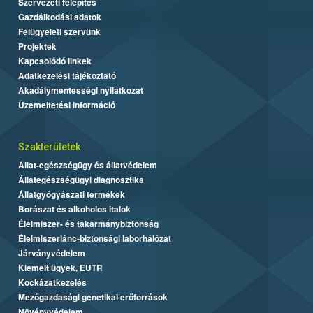
Szervezeti felépítés
Gazdálkodási adatok
Felügyeleti szervünk
Projektek
Kapcsolódó linkek
Adatkezelési tájékoztató
Akadálymentességi nyilatkozat
Üzemeltetési információ
Szakterületek
Állat-egészségügy és állatvédelem
Állategészségügyi diagnosztika
Állatgyógyászati termékek
Borászat és alkoholos italok
Élelmiszer- és takarmánybiztonság
Élelmiszerlánc-biztonsági laborhálózat
Járványvédelem
Kiemelt ügyek, EUTR
Kockázatkezelés
Mezőgazdasági genetikai erőforrások
Növényvédelem