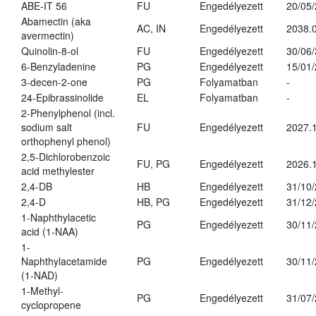
ABE-IT 56
FU
Engedélyezett
20/05
Abamectin (aka
AC, IN
Engedélyezett
2038.
avermectin)
Quinolin-8-ol
FU
Engedélyezett
30/06
6-Benzyladenine
PG
Engedélyezett
15/01
3-decen-2-one
PG
Folyamatban
-
24-Epibrassinolide
EL
Folyamatban
-
2-Phenylphenol (incl.
sodium salt
FU
Engedélyezett
2027.1
orthophenyl phenol)
2,5-Dichlorobenzoic
FU, PG
Engedélyezett
2026.
acid methylester
2,4-DB
HB
Engedélyezett
31/10
2,4-D
HB, PG
Engedélyezett
31/12
1-Naphthylacetic
PG
Engedélyezett
30/11
acid (1-NAA)
1-
Naphthylacetamide
PG
Engedélyezett
30/11
(1-NAD)
1-Methyl-
PG
Engedélyezett
31/07
cyclopropene