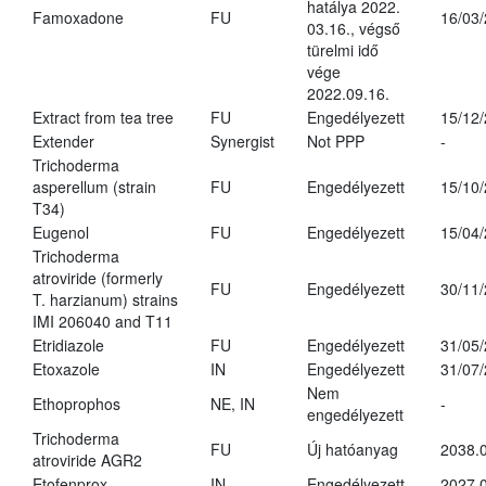
hatálya 2022.
Famoxadone
FU
16/03
03.16., végső
türelmi idő
vége
2022.09.16.
Extract from tea tree
FU
Engedélyezett
15/12
Extender
Synergist
Not PPP
-
Trichoderma
asperellum (strain
FU
Engedélyezett
15/10
T34)
Eugenol
FU
Engedélyezett
15/04
Trichoderma
atroviride (formerly
FU
Engedélyezett
30/11
T. harzianum) strains
IMI 206040 and T11
Etridiazole
FU
Engedélyezett
31/05
Etoxazole
IN
Engedélyezett
31/07
Nem
Ethoprophos
NE, IN
-
engedélyezett
Trichoderma
FU
Új hatóanyag
2038.
atroviride AGR2
Etofenprox
IN
Engedélyezett
2027.0