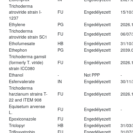
Trichoderma
atroviride strain I-
FU
Engedélyezett
15/10
1237
Ethylene
PG
Engedélyezett
2026.1
Trichoderma
FU
Engedélyezett
06/07
atroviride strain SC1
Ethofumesate
HB
Engedélyezett
31/10
Ethephon
PG
Engedélyezett
2039.0
Trichoderma gamsii
(formerly T. viride)
FU
Engedélyezett
2026.
strain ICC080
Ethanol
-
Not PPP
-
Esfenvalerate
IN
Engedélyezett
30/11
Trichoderma
harzianum strains T-
FU
Engedélyezett
2026.
22 and ITEM 908
Equisetum arvense
FU
Engedélyezett
-
L.
Epoxiconazole
FU
Engedélyezett
Triclopyr
HB
Engedélyezett
31/03
Trifloxystrobin
FU
Engedélyezett
31/07