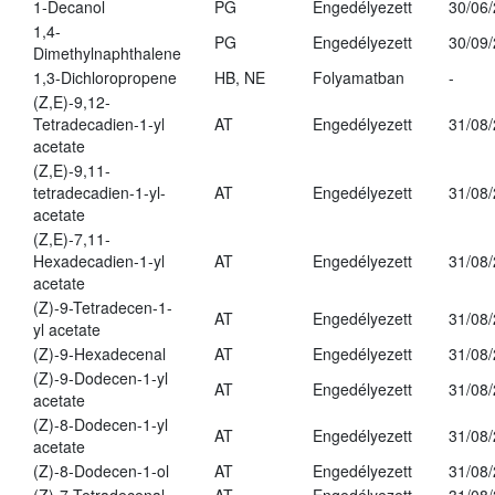
1-Decanol
PG
Engedélyezett
30/06
1,4-
PG
Engedélyezett
30/09
Dimethylnaphthalene
1,3-Dichloropropene
HB, NE
Folyamatban
-
(Z,E)-9,12-
Tetradecadien-1-yl
AT
Engedélyezett
31/08
acetate
(Z,E)-9,11-
tetradecadien-1-yl-
AT
Engedélyezett
31/08
acetate
(Z,E)-7,11-
Hexadecadien-1-yl
AT
Engedélyezett
31/08
acetate
(Z)-9-Tetradecen-1-
AT
Engedélyezett
31/08
yl acetate
(Z)-9-Hexadecenal
AT
Engedélyezett
31/08
(Z)-9-Dodecen-1-yl
AT
Engedélyezett
31/08
acetate
(Z)-8-Dodecen-1-yl
AT
Engedélyezett
31/08
acetate
(Z)-8-Dodecen-1-ol
AT
Engedélyezett
31/08