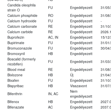
Candida oleophila
FU
Engedélyezett
31/05
strain O
Calcium phosphide
RO
Engedélyezett
31/08
Calcium hydroxide
FU
Engedélyezett
-
Calcium carbonate
RE
Engedélyezett
31/10
Calcium carbide
RE
Engedélyezett
2026.1
Buprofezin
AC, IN
Engedélyezett
15/12
Bupirimate
FU
Engedélyezett
31/01
Bromuconazole
FU
Engedélyezett
30/04
Bromoxynil
HB
Engedélyezett
Boscalid (formerly
FU
Engedélyezett
31/03
nicobifen)
Blood meal
RE
Engedélyezett
31/08
Bixlozone
HB
Új
21/04
Bixafen
FU
Engedélyezett
31/10
Bispyribac
HB
Visszavont
31/07
Nem
Bifenthrin
IN, AC
engedélyezett
Bifenox
HB
Engedélyezett
2027.0
Bifenazate
AC
Engedélyezett
2037.