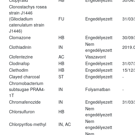
Clopyralid
HB
Engedélyezett
30/04
Clonostachys rosea
strain J1446
(Gliocladium
FU
Engedélyezett
31/03
catenulatum strain
J1446)
Clomazone
HB
Engedélyezett
30/09
Nem
Clothiadinin
IN
2019.0
engedélyezett
Clofentezine
AC
Visszavont
Clodinafop
HB
Engedélyezett
31/07
Clethodim
HB
Engedélyezett
15/12
Clayed charcoal
ST
Engedélyezett
-
Chromobacterium
subtsugae PRAA4-
IN
Folyamatban
-
1T
Chromafenozide
IN
Engedélyezett
31/03
Nem
Chlorsulfuron
HB
engedélyezett
Nem
Chlorpyrifos-methyl
IN, AC
engedélyezett
Nem