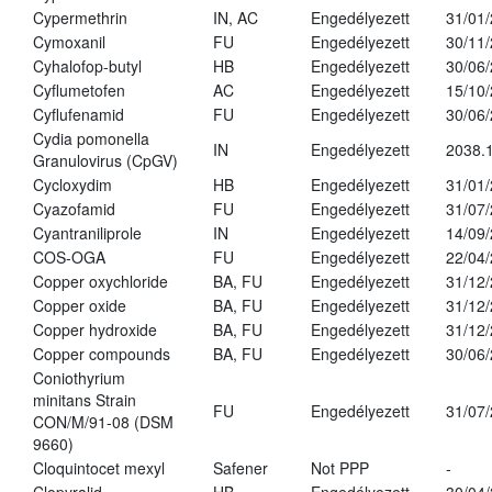
Cypermethrin
IN, AC
Engedélyezett
31/01
Cymoxanil
FU
Engedélyezett
30/11
Cyhalofop-butyl
HB
Engedélyezett
30/06
Cyflumetofen
AC
Engedélyezett
15/10
Cyflufenamid
FU
Engedélyezett
30/06
Cydia pomonella
IN
Engedélyezett
2038.
Granulovirus (CpGV)
Cycloxydim
HB
Engedélyezett
31/01
Cyazofamid
FU
Engedélyezett
31/07
Cyantraniliprole
IN
Engedélyezett
14/09
COS-OGA
FU
Engedélyezett
22/04
Copper oxychloride
BA, FU
Engedélyezett
31/12
Copper oxide
BA, FU
Engedélyezett
31/12
Copper hydroxide
BA, FU
Engedélyezett
31/12
Copper compounds
BA, FU
Engedélyezett
30/06
Coniothyrium
minitans Strain
FU
Engedélyezett
31/07
CON/M/91-08 (DSM
9660)
Cloquintocet mexyl
Safener
Not PPP
-