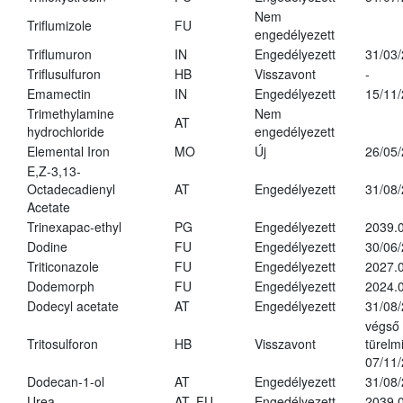
Nem
Triflumizole
FU
engedélyezett
Triflumuron
IN
Engedélyezett
31/03
Triflusulfuron
HB
Visszavont
-
Emamectin
IN
Engedélyezett
15/11
Trimethylamine
Nem
AT
hydrochloride
engedélyezett
Elemental Iron
MO
Új
26/05
E,Z-3,13-
Octadecadienyl
AT
Engedélyezett
31/08
Acetate
Trinexapac-ethyl
PG
Engedélyezett
2039.
Dodine
FU
Engedélyezett
30/06
Triticonazole
FU
Engedélyezett
2027.
Dodemorph
FU
Engedélyezett
2024.0
Dodecyl acetate
AT
Engedélyezett
31/08
végső
Tritosulforon
HB
Visszavont
türelmi
07/11
Dodecan-1-ol
AT
Engedélyezett
31/08
Urea
AT, FU
Engedélyezett
2039.0