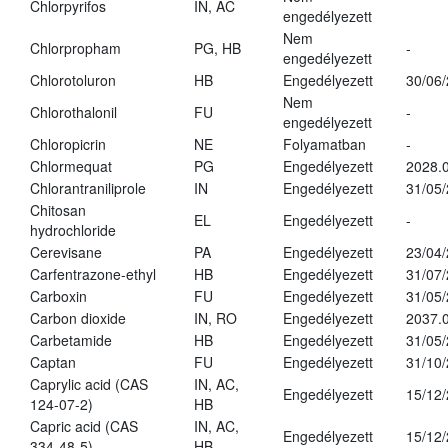
Chlorpyrifos
IN, AC
engedélyezett
Nem
Chlorpropham
PG, HB
-
engedélyezett
Chlorotoluron
HB
Engedélyezett
30/06
Nem
Chlorothalonil
FU
-
engedélyezett
Chloropicrin
NE
Folyamatban
-
Chlormequat
PG
Engedélyezett
2028.0
Chlorantraniliprole
IN
Engedélyezett
31/05
Chitosan
EL
Engedélyezett
-
hydrochloride
Cerevisane
PA
Engedélyezett
23/04
Carfentrazone-ethyl
HB
Engedélyezett
31/07
Carboxin
FU
Engedélyezett
31/05
Carbon dioxide
IN, RO
Engedélyezett
2037.
Carbetamide
HB
Engedélyezett
31/05
Captan
FU
Engedélyezett
31/10
Caprylic acid (CAS
IN, AC,
Engedélyezett
15/12
124-07-2)
HB
Capric acid (CAS
IN, AC,
Engedélyezett
15/12
334-48-5)
HB