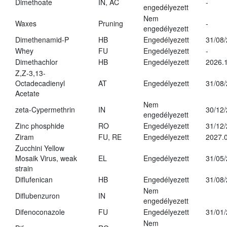
Dimethoate
IN, AC
-
engedélyezett
Nem
Waxes
Pruning
-
engedélyezett
Dimethenamid-P
HB
Engedélyezett
31/08
Whey
FU
Engedélyezett
-
Dimethachlor
HB
Engedélyezett
2026.1
Z,Z-3,13-
Octadecadienyl
AT
Engedélyezett
31/08
Acetate
Nem
zeta-Cypermethrin
IN
30/12
engedélyezett
Zinc phosphide
RO
Engedélyezett
31/12
Ziram
FU, RE
Engedélyezett
2027.
Zucchini Yellow
Mosaik Virus, weak
EL
Engedélyezett
31/05
strain
Diflufenican
HB
Engedélyezett
31/08
Nem
Diflubenzuron
IN
engedélyezett
Difenoconazole
FU
Engedélyezett
31/01
Nem