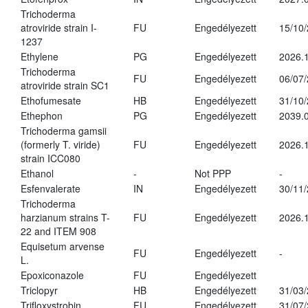
Trichoderma
atroviride strain I-
FU
Engedélyezett
15/10
1237
Ethylene
PG
Engedélyezett
2026.1
Trichoderma
FU
Engedélyezett
06/07
atroviride strain SC1
Ethofumesate
HB
Engedélyezett
31/10
Ethephon
PG
Engedélyezett
2039.0
Trichoderma gamsii
(formerly T. viride)
FU
Engedélyezett
2026.
strain ICC080
Ethanol
-
Not PPP
-
Esfenvalerate
IN
Engedélyezett
30/11
Trichoderma
harzianum strains T-
FU
Engedélyezett
2026.
22 and ITEM 908
Equisetum arvense
FU
Engedélyezett
-
L.
Epoxiconazole
FU
Engedélyezett
Triclopyr
HB
Engedélyezett
31/03
Trifloxystrobin
FU
Engedélyezett
31/07