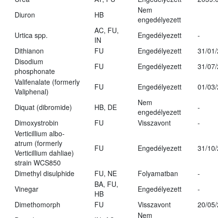
Nem
Diuron
HB
engedélyezett
AC, FU,
Urtica spp.
Engedélyezett
-
IN
Dithianon
FU
Engedélyezett
31/01
Disodium
FU
Engedélyezett
31/07
phosphonate
Valifenalate (formerly
FU
Engedélyezett
01/03
Valiphenal)
Nem
Diquat (dibromide)
HB, DE
-
engedélyezett
Dimoxystrobin
FU
Visszavont
-
Verticillium albo-
atrum (formerly
FU
Engedélyezett
31/10
Verticillium dahliae)
strain WCS850
Dimethyl disulphide
FU, NE
Folyamatban
-
BA, FU,
Vinegar
Engedélyezett
-
HB
Dimethomorph
FU
Visszavont
20/05
Nem