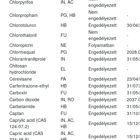
Chlorpyrifos
IN, AC
engedélyezett
Nem
Chlorpropham
PG, HB
-
engedélyezett
Chlorotoluron
HB
Engedélyezett
30/06
Nem
Chlorothalonil
FU
-
engedélyezett
Chloropicrin
NE
Folyamatban
-
Chlormequat
PG
Engedélyezett
2028.0
Chlorantraniliprole
IN
Engedélyezett
31/05
Chitosan
EL
Engedélyezett
-
hydrochloride
Cerevisane
PA
Engedélyezett
23/04
Carfentrazone-ethyl
HB
Engedélyezett
31/07
Carboxin
FU
Engedélyezett
31/05
Carbon dioxide
IN, RO
Engedélyezett
2037.
Carbetamide
HB
Engedélyezett
31/05
Captan
FU
Engedélyezett
31/10
Caprylic acid (CAS
IN, AC,
Engedélyezett
15/12
124-07-2)
HB
Capric acid (CAS
IN, AC,
Engedélyezett
15/12
334-48-5)
HB