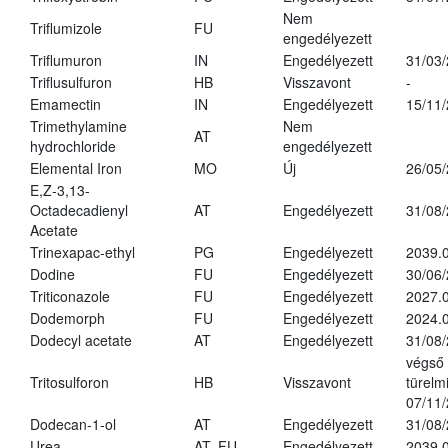
Nem
Triflumizole
FU
engedélyezett
Triflumuron
IN
Engedélyezett
31/03
Triflusulfuron
HB
Visszavont
-
Emamectin
IN
Engedélyezett
15/11
Trimethylamine
Nem
AT
hydrochloride
engedélyezett
Elemental Iron
MO
Új
26/05
E,Z-3,13-
Octadecadienyl
AT
Engedélyezett
31/08
Acetate
Trinexapac-ethyl
PG
Engedélyezett
2039.
Dodine
FU
Engedélyezett
30/06
Triticonazole
FU
Engedélyezett
2027.
Dodemorph
FU
Engedélyezett
2024.0
Dodecyl acetate
AT
Engedélyezett
31/08
végső
Tritosulforon
HB
Visszavont
türelmi
07/11
Dodecan-1-ol
AT
Engedélyezett
31/08
Urea
AT, FU
Engedélyezett
2039.0