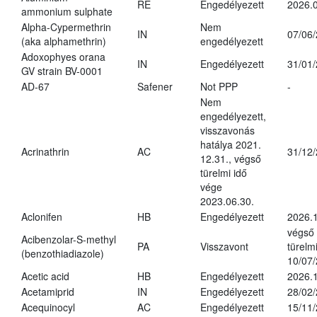
RE
Engedélyezett
2026.0
ammonium sulphate
Alpha-Cypermethrin
Nem
IN
07/06
(aka alphamethrin)
engedélyezett
Adoxophyes orana
IN
Engedélyezett
31/01
GV strain BV-0001
AD-67
Safener
Not PPP
-
Nem
engedélyezett,
visszavonás
hatálya 2021.
Acrinathrin
AC
31/12
12.31., végső
türelmi idő
vége
2023.06.30.
Aclonifen
HB
Engedélyezett
2026.
végső
Acibenzolar-S-methyl
PA
Visszavont
türelmi
(benzothiadiazole)
10/07
Acetic acid
HB
Engedélyezett
2026.1
Acetamiprid
IN
Engedélyezett
28/02
Acequinocyl
AC
Engedélyezett
15/11