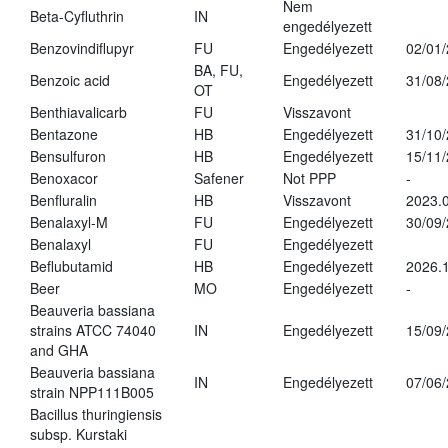
Nem
Beta-Cyfluthrin
IN
engedélyezett
Benzovindiflupyr
FU
Engedélyezett
02/01
BA, FU,
Benzoic acid
Engedélyezett
31/08
OT
Benthiavalicarb
FU
Visszavont
Bentazone
HB
Engedélyezett
31/10
Bensulfuron
HB
Engedélyezett
15/11
Benoxacor
Safener
Not PPP
-
Benfluralin
HB
Visszavont
2023.
Benalaxyl-M
FU
Engedélyezett
30/09
Benalaxyl
FU
Engedélyezett
Beflubutamid
HB
Engedélyezett
2026.
Beer
MO
Engedélyezett
-
Beauveria bassiana
strains ATCC 74040
IN
Engedélyezett
15/09
and GHA
Beauveria bassiana
IN
Engedélyezett
07/06
strain NPP111B005
Bacillus thuringiensis
subsp. Kurstaki