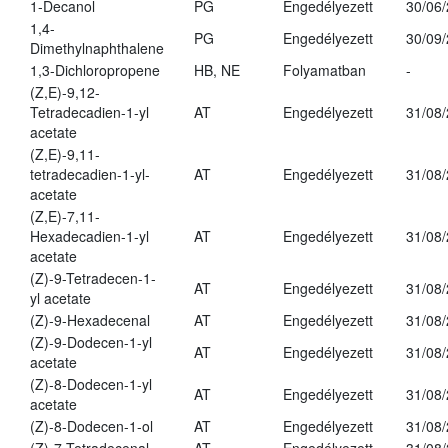
1-Decanol
PG
Engedélyezett
30/06
1,4-
PG
Engedélyezett
30/09
Dimethylnaphthalene
1,3-Dichloropropene
HB, NE
Folyamatban
-
(Z,E)-9,12-
Tetradecadien-1-yl
AT
Engedélyezett
31/08
acetate
(Z,E)-9,11-
tetradecadien-1-yl-
AT
Engedélyezett
31/08
acetate
(Z,E)-7,11-
Hexadecadien-1-yl
AT
Engedélyezett
31/08
acetate
(Z)-9-Tetradecen-1-
AT
Engedélyezett
31/08
yl acetate
(Z)-9-Hexadecenal
AT
Engedélyezett
31/08
(Z)-9-Dodecen-1-yl
AT
Engedélyezett
31/08
acetate
(Z)-8-Dodecen-1-yl
AT
Engedélyezett
31/08
acetate
(Z)-8-Dodecen-1-ol
AT
Engedélyezett
31/08