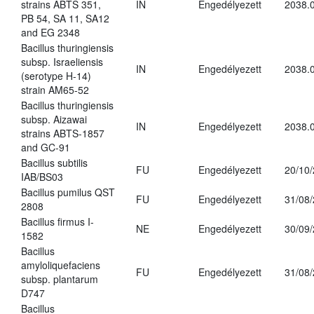
strains ABTS 351,
IN
Engedélyezett
2038.
PB 54, SA 11, SA12
and EG 2348
Bacillus thuringiensis
subsp. Israeliensis
IN
Engedélyezett
2038.
(serotype H-14)
strain AM65-52
Bacillus thuringiensis
subsp. Aizawai
IN
Engedélyezett
2038.
strains ABTS-1857
and GC-91
Bacillus subtilis
FU
Engedélyezett
20/10
IAB/BS03
Bacillus pumilus QST
FU
Engedélyezett
31/08
2808
Bacillus firmus I-
NE
Engedélyezett
30/09
1582
Bacillus
amyloliquefaciens
FU
Engedélyezett
31/08
subsp. plantarum
D747
Bacillus