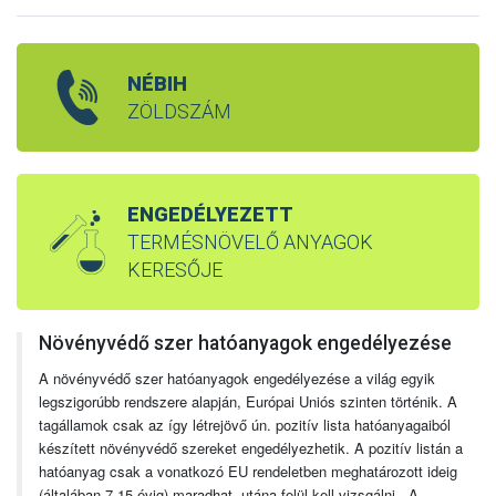
NÉBIH
ZÖLDSZÁM
ENGEDÉLYEZETT
TERMÉSNÖVELŐ ANYAGOK
KERESŐJE
Növényvédő szer hatóanyagok engedélyezése
A növényvédő szer hatóanyagok engedélyezése a világ egyik
legszigorúbb rendszere alapján, Európai Uniós szinten történik. A
tagállamok csak az így létrejövő ún. pozitív lista hatóanyagaiból
készített növényvédő szereket engedélyezhetik. A pozitív listán a
hatóanyag csak a vonatkozó EU rendeletben meghatározott ideig
(általában 7-15 évig) maradhat, utána felül kell vizsgálni. A