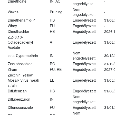
Dimethoate
IN, AC
-
engedélyezett
Nem
Waxes
Pruning
-
engedélyezett
Dimethenamid-P
HB
Engedélyezett
31/08
Whey
FU
Engedélyezett
-
Dimethachlor
HB
Engedélyezett
2026.1
Z,Z-3,13-
Octadecadienyl
AT
Engedélyezett
31/08
Acetate
Nem
zeta-Cypermethrin
IN
30/12
engedélyezett
Zinc phosphide
RO
Engedélyezett
31/12
Ziram
FU, RE
Engedélyezett
2027.
Zucchini Yellow
Mosaik Virus, weak
EL
Engedélyezett
31/05
strain
Diflufenican
HB
Engedélyezett
31/08
Nem
Diflubenzuron
IN
engedélyezett
Difenoconazole
FU
Engedélyezett
31/01
Nem