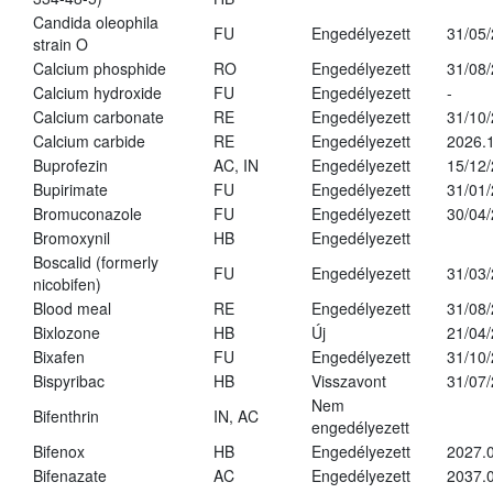
Candida oleophila
FU
Engedélyezett
31/05
strain O
Calcium phosphide
RO
Engedélyezett
31/08
Calcium hydroxide
FU
Engedélyezett
-
Calcium carbonate
RE
Engedélyezett
31/10
Calcium carbide
RE
Engedélyezett
2026.1
Buprofezin
AC, IN
Engedélyezett
15/12
Bupirimate
FU
Engedélyezett
31/01
Bromuconazole
FU
Engedélyezett
30/04
Bromoxynil
HB
Engedélyezett
Boscalid (formerly
FU
Engedélyezett
31/03
nicobifen)
Blood meal
RE
Engedélyezett
31/08
Bixlozone
HB
Új
21/04
Bixafen
FU
Engedélyezett
31/10
Bispyribac
HB
Visszavont
31/07
Nem
Bifenthrin
IN, AC
engedélyezett
Bifenox
HB
Engedélyezett
2027.0
Bifenazate
AC
Engedélyezett
2037.