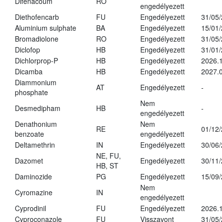
Difenacoum
RO
engedélyezett
Diethofencarb
FU
Engedélyezett
31/05
Aluminium sulphate
BA
Engedélyezett
15/01
Bromadiolone
RO
Engedélyezett
31/05
Diclofop
HB
Engedélyezett
31/01
Dichlorprop-P
HB
Engedélyezett
2026.
Dicamba
HB
Engedélyezett
2027.0
Diammonium
AT
Engedélyezett
-
phosphate
Nem
Desmedipham
HB
-
engedélyezett
Denathonium
Nem
RE
01/12
benzoate
engedélyezett
Deltamethrin
IN
Engedélyezett
30/06
NE, FU,
Dazomet
Engedélyezett
30/11
HB, ST
Daminozide
PG
Engedélyezett
15/09
Nem
Cyromazine
IN
engedélyezett
Cyprodinil
FU
Engedélyezett
2026.
Cyproconazole
FU
Visszavont
31/05