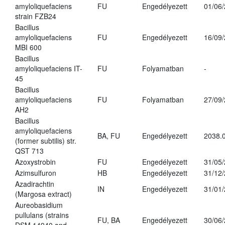
amyloliquefaciens
FU
Engedélyezett
01/06
strain FZB24
Bacillus
amyloliquefaciens
FU
Engedélyezett
16/09
MBI 600
Bacillus
amyloliquefaciens IT-
FU
Folyamatban
-
45
Bacillus
amyloliquefaciens
FU
Folyamatban
27/09
AH2
Bacillus
amyloliquefaciens
BA, FU
Engedélyezett
2038.
(former subtilis) str.
QST 713
Azoxystrobin
FU
Engedélyezett
31/05
Azimsulfuron
HB
Engedélyezett
31/12
Azadirachtin
IN
Engedélyezett
31/01
(Margosa extract)
Aureobasidium
pullulans (strains
FU, BA
Engedélyezett
30/06