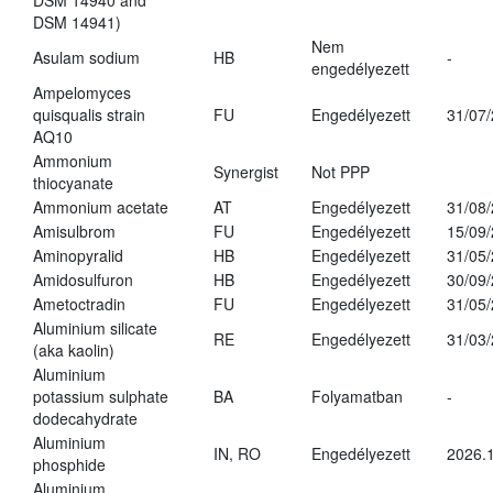
DSM 14940 and
DSM 14941)
Nem
Asulam sodium
HB
-
engedélyezett
Ampelomyces
quisqualis strain
FU
Engedélyezett
31/07
AQ10
Ammonium
Synergist
Not PPP
thiocyanate
Ammonium acetate
AT
Engedélyezett
31/08
Amisulbrom
FU
Engedélyezett
15/09
Aminopyralid
HB
Engedélyezett
31/05
Amidosulfuron
HB
Engedélyezett
30/09
Ametoctradin
FU
Engedélyezett
31/05
Aluminium silicate
RE
Engedélyezett
31/03
(aka kaolin)
Aluminium
potassium sulphate
BA
Folyamatban
-
dodecahydrate
Aluminium
IN, RO
Engedélyezett
2026.1
phosphide
Aluminium