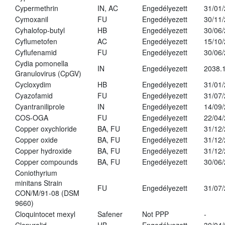
Cypermethrin
IN, AC
Engedélyezett
31/01
Cymoxanil
FU
Engedélyezett
30/11
Cyhalofop-butyl
HB
Engedélyezett
30/06
Cyflumetofen
AC
Engedélyezett
15/10
Cyflufenamid
FU
Engedélyezett
30/06
Cydia pomonella
IN
Engedélyezett
2038.
Granulovirus (CpGV)
Cycloxydim
HB
Engedélyezett
31/01
Cyazofamid
FU
Engedélyezett
31/07
Cyantraniliprole
IN
Engedélyezett
14/09
COS-OGA
FU
Engedélyezett
22/04
Copper oxychloride
BA, FU
Engedélyezett
31/12
Copper oxide
BA, FU
Engedélyezett
31/12
Copper hydroxide
BA, FU
Engedélyezett
31/12
Copper compounds
BA, FU
Engedélyezett
30/06
Coniothyrium
minitans Strain
FU
Engedélyezett
31/07
CON/M/91-08 (DSM
9660)
Cloquintocet mexyl
Safener
Not PPP
-