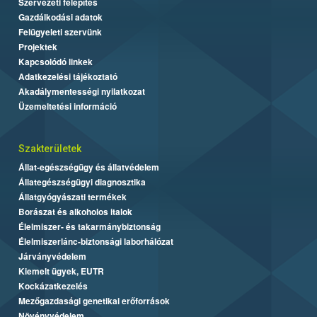
Szervezeti felépítés
Gazdálkodási adatok
Felügyeleti szervünk
Projektek
Kapcsolódó linkek
Adatkezelési tájékoztató
Akadálymentességi nyilatkozat
Üzemeltetési információ
Szakterületek
Állat-egészségügy és állatvédelem
Állategészségügyi diagnosztika
Állatgyógyászati termékek
Borászat és alkoholos italok
Élelmiszer- és takarmánybiztonság
Élelmiszerlánc-biztonsági laborhálózat
Járványvédelem
Kiemelt ügyek, EUTR
Kockázatkezelés
Mezőgazdasági genetikai erőforrások
Növényvédelem