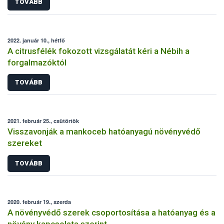
TOVÁBB
2022. január 10., hétfő
A citrusfélék fokozott vizsgálatát kéri a Nébih a
forgalmazóktól
TOVÁBB
2021. február 25., csütörtök
Visszavonják a mankoceb hatóanyagú növényvédő
szereket
TOVÁBB
2020. február 19., szerda
A növényvédő szerek csoportosítása a hatóanyag és a
növény kapcsolata szerint