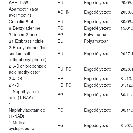
ABE-IT 56
FU
Engedélyezett
20/05
Abamectin (aka
AC, IN
Engedélyezett
2038.
avermectin)
Quinolin-8-ol
FU
Engedélyezett
30/06
6-Benzyladenine
PG
Engedélyezett
15/01
3-decen-2-one
PG
Folyamatban
-
24-Epibrassinolide
EL
Folyamatban
-
2-Phenylphenol (incl.
sodium salt
FU
Engedélyezett
2027.1
orthophenyl phenol)
2,5-Dichlorobenzoic
FU, PG
Engedélyezett
2026.
acid methylester
2,4-DB
HB
Engedélyezett
31/10
2,4-D
HB, PG
Engedélyezett
31/12
1-Naphthylacetic
PG
Engedélyezett
30/11
acid (1-NAA)
1-
Naphthylacetamide
PG
Engedélyezett
30/11
(1-NAD)
1-Methyl-
PG
Engedélyezett
31/07
cyclopropene