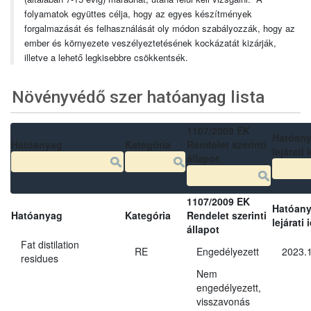
folyamatok együttes célja, hogy az egyes készítmények
forgalmazását és felhasználását oly módon szabályozzák, hogy az
ember és környezete veszélyeztetésének kockázatát kizárják,
illetve a lehető legkisebbre csökkentsék.
Növényvédő szer hatóanyag lista
1107/2009 EK
Hatóan
Hatóanyag
Kategória
Rendelet szerinti
lejárati 
állapot
1107/2009 EK
Hatóan
Hatóanyag
Kategória
Rendelet szerinti
lejárati 
állapot
Fat distilation
RE
Engedélyezett
2023.1
residues
Nem
engedélyezett,
visszavonás