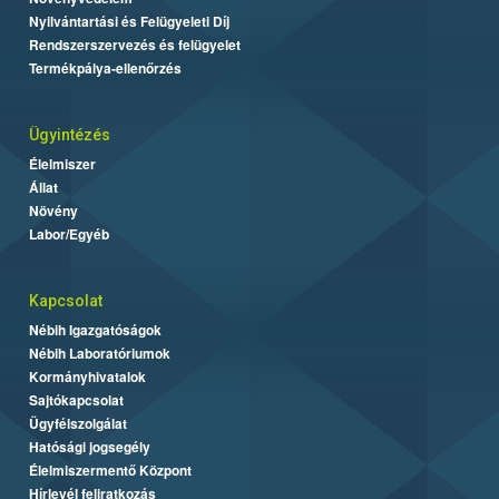
Nyilvántartási és Felügyeleti Díj
Rendszerszervezés és felügyelet
Termékpálya-ellenőrzés
Ügyintézés
Élelmiszer
Állat
Növény
Labor/Egyéb
Kapcsolat
Nébih Igazgatóságok
Nébih Laboratóriumok
Kormányhivatalok
Sajtókapcsolat
Ügyfélszolgálat
Hatósági jogsegély
Élelmiszermentő Központ
Hírlevél feliratkozás