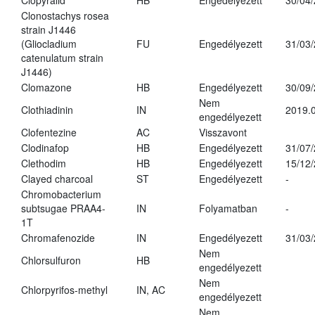
Clopyralid
HB
Engedélyezett
30/04
Clonostachys rosea
strain J1446
(Gliocladium
FU
Engedélyezett
31/03
catenulatum strain
J1446)
Clomazone
HB
Engedélyezett
30/09
Nem
Clothiadinin
IN
2019.0
engedélyezett
Clofentezine
AC
Visszavont
Clodinafop
HB
Engedélyezett
31/07
Clethodim
HB
Engedélyezett
15/12
Clayed charcoal
ST
Engedélyezett
-
Chromobacterium
subtsugae PRAA4-
IN
Folyamatban
-
1T
Chromafenozide
IN
Engedélyezett
31/03
Nem
Chlorsulfuron
HB
engedélyezett
Nem
Chlorpyrifos-methyl
IN, AC
engedélyezett
Nem