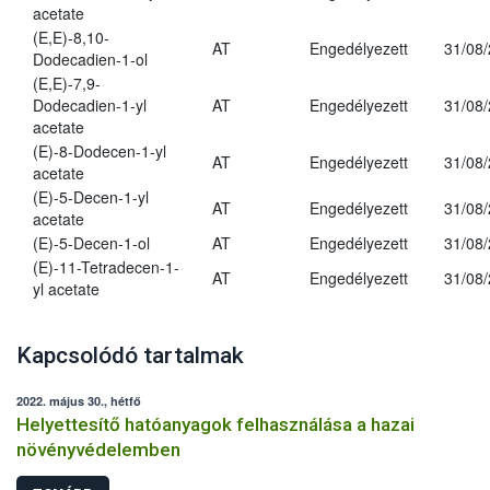
acetate
(E,E)-8,10-
AT
Engedélyezett
31/08
Dodecadien-1-ol
(E,E)-7,9-
Dodecadien-1-yl
AT
Engedélyezett
31/08
acetate
(E)-8-Dodecen-1-yl
AT
Engedélyezett
31/08
acetate
(E)-5-Decen-1-yl
AT
Engedélyezett
31/08
acetate
(E)-5-Decen-1-ol
AT
Engedélyezett
31/08
(E)-11-Tetradecen-1-
AT
Engedélyezett
31/08
yl acetate
Kapcsolódó tartalmak
2022. május 30., hétfő
Helyettesítő hatóanyagok felhasználása a hazai
növényvédelemben