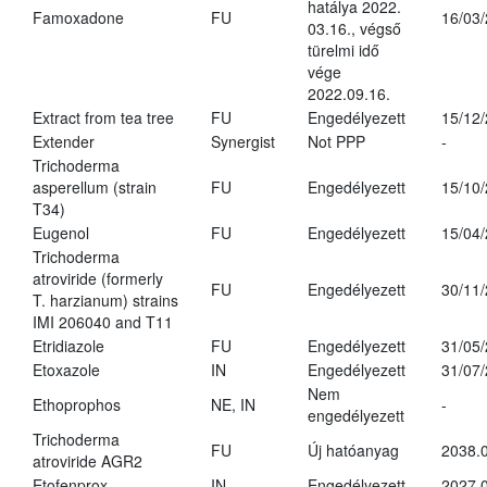
hatálya 2022.
Famoxadone
FU
16/03
03.16., végső
türelmi idő
vége
2022.09.16.
Extract from tea tree
FU
Engedélyezett
15/12
Extender
Synergist
Not PPP
-
Trichoderma
asperellum (strain
FU
Engedélyezett
15/10
T34)
Eugenol
FU
Engedélyezett
15/04
Trichoderma
atroviride (formerly
FU
Engedélyezett
30/11
T. harzianum) strains
IMI 206040 and T11
Etridiazole
FU
Engedélyezett
31/05
Etoxazole
IN
Engedélyezett
31/07
Nem
Ethoprophos
NE, IN
-
engedélyezett
Trichoderma
FU
Új hatóanyag
2038.
atroviride AGR2
Etofenprox
IN
Engedélyezett
2027.0