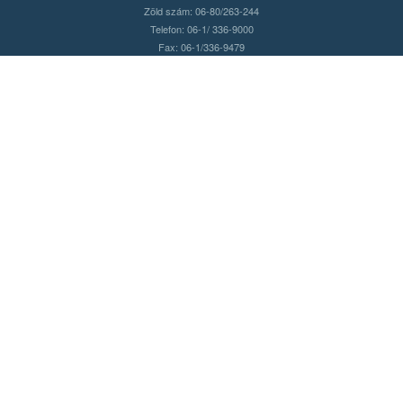
Zöld szám: 06-80/263-244
Telefon: 06-1/ 336-9000
Fax: 06-1/336-9479