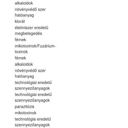
alkaloidok
növényvédő szer
hatóanyag
klorát
élelmiszer eredetű
megbetegedés
fémek
mikotoxinok/Fuzárium-
toxinok
fémek
alkaloidok
növényvédő szer
hatóanyag
technológiai eredetű
szennyezőanyagok
technológiai eredetű
szennyezőanyagok
parazitózis
mikotoxinok
technológia eredetű
szennyezőanyagok