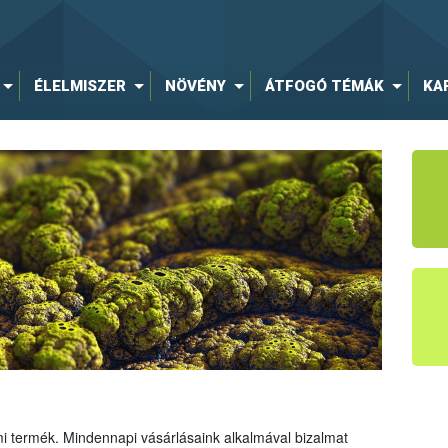
ÉLELMISZER
NÖVÉNY
ÁTFOGÓ TÉMÁK
KA
mi termék. Mindennapi vásárlásaink alkalmával bizalmat