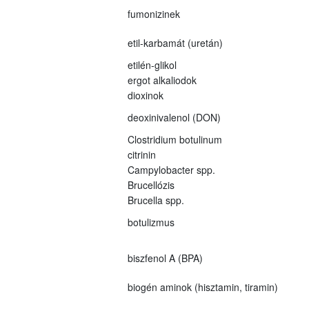
fumonizinek
etil-karbamát (uretán)
etilén-glikol
ergot alkaliodok
dioxinok
deoxinivalenol (DON)
Clostridium botulinum
citrinin
Campylobacter spp.
Brucellózis
Brucella spp.
botulizmus
biszfenol A (BPA)
biogén aminok (hisztamin, tiramin)