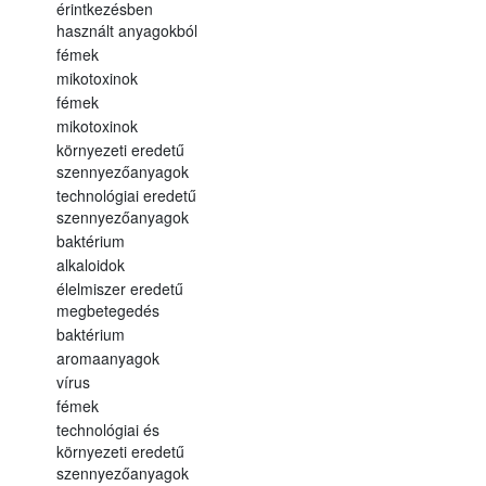
érintkezésben
használt anyagokból
fémek
mikotoxinok
fémek
mikotoxinok
környezeti eredetű
szennyezőanyagok
technológiai eredetű
szennyezőanyagok
baktérium
alkaloidok
élelmiszer eredetű
megbetegedés
baktérium
aromaanyagok
vírus
fémek
technológiai és
környezeti eredetű
szennyezőanyagok