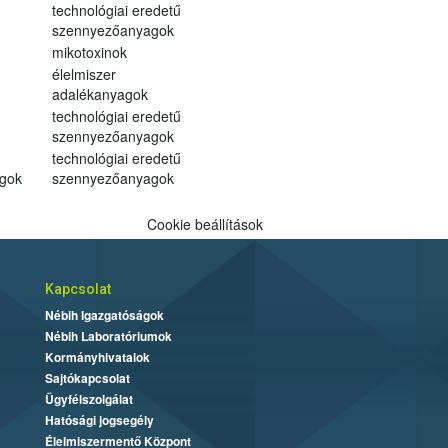
technológiai eredetű
szennyezőanyagok
mikotoxinok
élelmiszer
adalékanyagok
technológiai eredetű
szennyezőanyagok
technológiai eredetű
gok
szennyezőanyagok
Cookie beállítások
Kapcsolat
Nébih Igazgatóságok
Nébih Laboratóriumok
Kormányhivatalok
Sajtókapcsolat
Ügyfélszolgálat
Hatósági jogsegély
Élelmiszermentő Központ