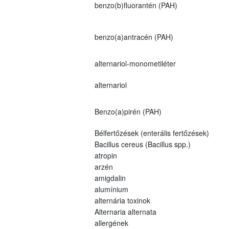
benzo(b)fluorantén (PAH)
benzo(a)antracén (PAH)
alternariol-monometiléter
alternariol
Benzo(a)pirén (PAH)
Bélfertőzések (enterális fertőzések)
Bacillus cereus (Bacillus spp.)
atropin
arzén
amigdalin
alumínium
alternária toxinok
Alternaria alternata
allergének