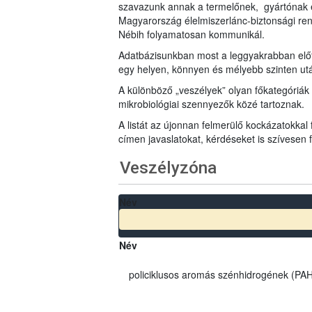
szavazunk annak a termelőnek, gyártónak 
Magyarország élelmiszerlánc-biztonsági ren
Nébih folyamatosan kommunikál.
Adatbázisunkban most a leggyakrabban előfo
egy helyen, könnyen és mélyebb szinten u
A különböző „veszélyek” olyan főkategóriák 
mikrobiológiai szennyezők közé tartoznak.
A listát az újonnan felmerülő kockázatokkal
címen javaslatokat, kérdéseket is szívesen
Veszélyzóna
Név
Név
policiklusos aromás szénhidrogének (PAH