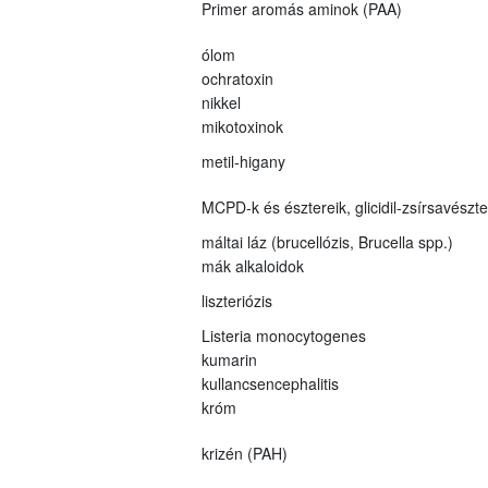
Primer aromás aminok (PAA)
ólom
ochratoxin
nikkel
mikotoxinok
metil-higany
MCPD-k és észtereik, glicidil-zsírsavészt
máltai láz (brucellózis, Brucella spp.)
mák alkaloidok
liszteriózis
Listeria monocytogenes
kumarin
kullancsencephalitis
króm
krizén (PAH)