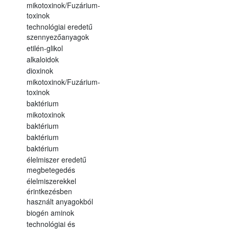
mikotoxinok/Fuzárium-
toxinok
technológiai eredetű
szennyezőanyagok
etilén-glikol
alkaloidok
dioxinok
mikotoxinok/Fuzárium-
toxinok
baktérium
mikotoxinok
baktérium
baktérium
baktérium
élelmiszer eredetű
megbetegedés
élelmiszerekkel
érintkezésben
használt anyagokból
biogén aminok
technológiai és