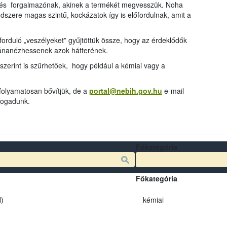
és forgalmazónak, akinek a termékét megvesszük. Noha
dszere magas szintű, kockázatok így is előfordulnak, amit a
rduló „veszélyeket” gyűjtöttük össze, hogy az érdeklődők
tánanézhessenek azok hátterének.
szerint is szűrhetőek, hogy például a kémiai vagy a
 folyamatosan bővítjük, de a
portal@nebih.gov.hu
e-mail
 fogadunk.
Főkategória
Főkategória
)
kémiai