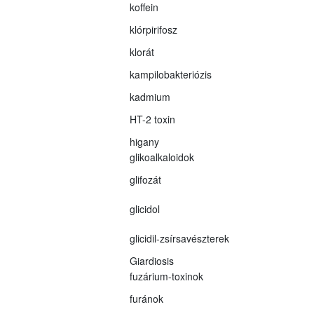
koffein
klórpirifosz
klorát
kampilobakteriózis
kadmium
HT-2 toxin
higany
glikoalkaloidok
glifozát
glicidol
glicidil-zsírsavészterek
Giardiosis
fuzárium-toxinok
furánok