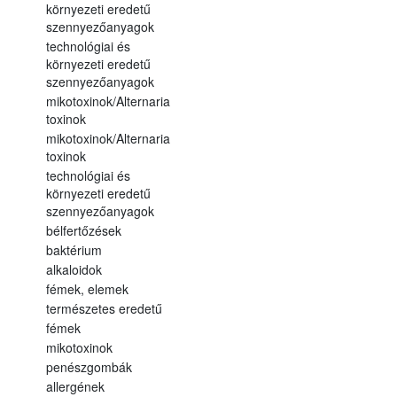
környezeti eredetű
szennyezőanyagok
technológiai és
környezeti eredetű
szennyezőanyagok
mikotoxinok/Alternaria
toxinok
mikotoxinok/Alternaria
toxinok
technológiai és
környezeti eredetű
szennyezőanyagok
bélfertőzések
baktérium
alkaloidok
fémek, elemek
természetes eredetű
fémek
mikotoxinok
penészgombák
allergének