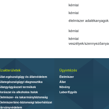
kémiai
kémiai
élelmiszer adalékanyagok
kémiai
kémiai
veszélyek/szennyezőanya
Szakterületek
Ügyintézés
Állat-egészségügy és állatvédelem
Élelmiszer
Állategészségügyi diagnosztika
Állat
Állatgyógyászati termékek
Növény
Borászat és alkoholos italok
Labor/Egyéb
Élelmiszer- és takarmánybiztonság
Élelmiszerlánc-biztonsági laborhálózat
Járványvédelem