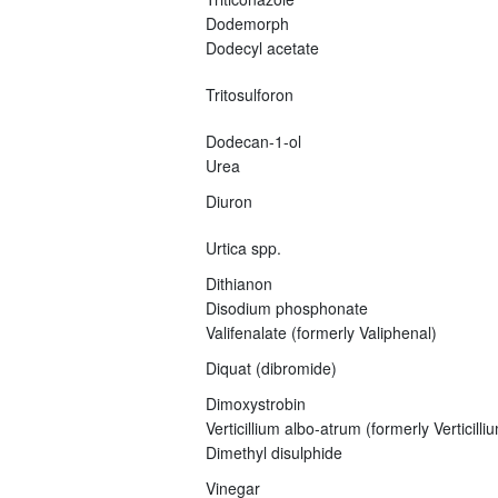
Dodemorph
Dodecyl acetate
Tritosulforon
Dodecan-1-ol
Urea
Diuron
Urtica spp.
Dithianon
Disodium phosphonate
Valifenalate (formerly Valiphenal)
Diquat (dibromide)
Dimoxystrobin
Verticillium albo-atrum (formerly Verticil
Dimethyl disulphide
Vinegar