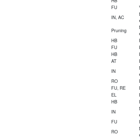
HB
FU
IN, AC
Pruning
HB
FU
HB
AT
IN
RO
FU, RE
EL
HB
IN
FU
RO