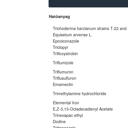
Hatóanyag
Trichoderma harzianum strains T-22 and
Equisetum arvense L.
Epoxiconazole
Triclopyr
Trifloxystrobin
Triflumizole
Triflumuron
Triflusulfuron
Emamectin
Trimethylamine hydrochloride
Elemental Iron
E,Z-3,13-Octadecadienyl Acetate
Trinexapac-ethyl
Dodine
Triticonazole