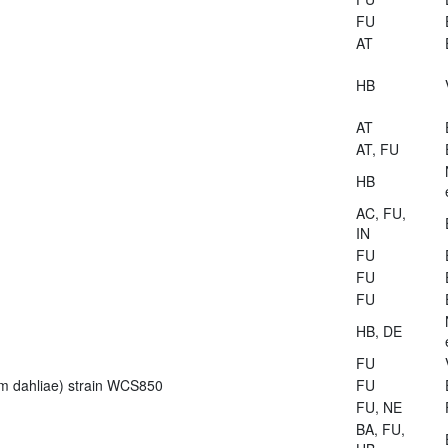
FU
AT
HB
AT
AT, FU
HB
AC, FU,
IN
FU
FU
FU
HB, DE
FU
lium dahliae) strain WCS850
FU
FU, NE
BA, FU,