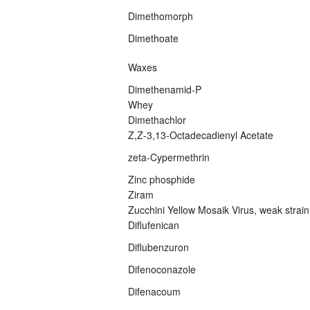
Dimethomorph
Dimethoate
Waxes
Dimethenamid-P
Whey
Dimethachlor
Z,Z-3,13-Octadecadienyl Acetate
zeta-Cypermethrin
Zinc phosphide
Ziram
Zucchini Yellow Mosaik Virus, weak strain
Diflufenican
Diflubenzuron
Difenoconazole
Difenacoum