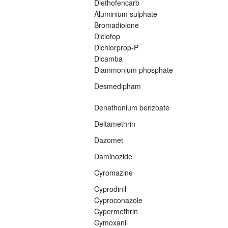
Diethofencarb
Aluminium sulphate
Bromadiolone
Diclofop
Dichlorprop-P
Dicamba
Diammonium phosphate
Desmedipham
Denathonium benzoate
Deltamethrin
Dazomet
Daminozide
Cyromazine
Cyprodinil
Cyproconazole
Cypermethrin
Cymoxanil