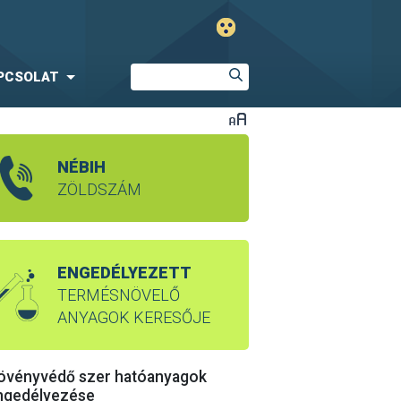
PCSOLAT
NÉBIH
ZÖLDSZÁM
ENGEDÉLYEZETT
TERMÉSNÖVELŐ
ANYAGOK KERESŐJE
övényvédő szer hatóanyagok
ngedélyezése