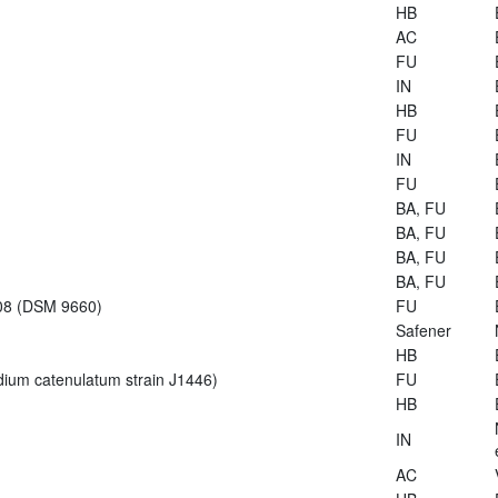
HB
AC
FU
IN
HB
FU
IN
FU
BA, FU
BA, FU
BA, FU
BA, FU
-08 (DSM 9660)
FU
Safener
HB
dium catenulatum strain J1446)
FU
HB
IN
AC