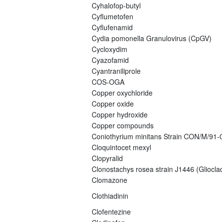
Cyhalofop-butyl
Cyflumetofen
Cyflufenamid
Cydia pomonella Granulovirus (CpGV)
Cycloxydim
Cyazofamid
Cyantraniliprole
COS-OGA
Copper oxychloride
Copper oxide
Copper hydroxide
Copper compounds
Coniothyrium minitans Strain CON/M/91
Cloquintocet mexyl
Clopyralid
Clonostachys rosea strain J1446 (Gliocla
Clomazone
Clothiadinin
Clofentezine