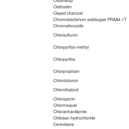
Clodinafop
Clethodim
Clayed charcoal
Chromobacterium subtsugae PRAA4-1T
Chromafenozide
Chlorsulfuron
Chlorpyrifos-methyl
Chlorpyrifos
Chlorpropham
Chlorotoluron
Chlorothalonil
Chloropicrin
Chlormequat
Chlorantraniliprole
Chitosan hydrochloride
Cerevisane