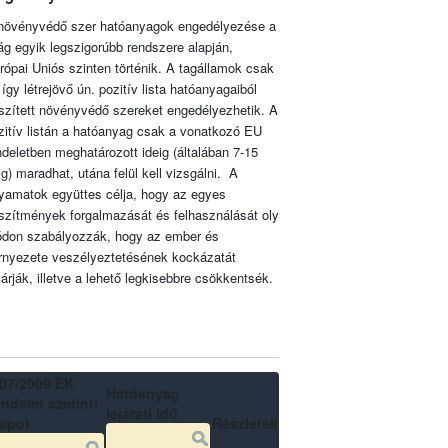
növényvédő szer hatóanyagok engedélyezése a
lág egyik legszigorúbb rendszere alapján,
rópai Uniós szinten történik. A tagállamok csak
 így létrejövő ún. pozitív lista hatóanyagaiból
szített növényvédő szereket engedélyezhetik. A
zitív listán a hatóanyag csak a vonatkozó EU
ndeletben meghatározott ideig (általában 7-15
ig) maradhat, utána felül kell vizsgálni. A
lyamatok együttes célja, hogy az egyes
szítmények forgalmazását és felhasználását oly
don szabályozzák, hogy az ember és
rnyezete veszélyeztetésének kockázatát
zárják, illetve a lehető legkisebbre csökkentsék.
07/2009 EK
Hatóanyag
ndelet szerinti
lejárati idő
lapot
Részletek