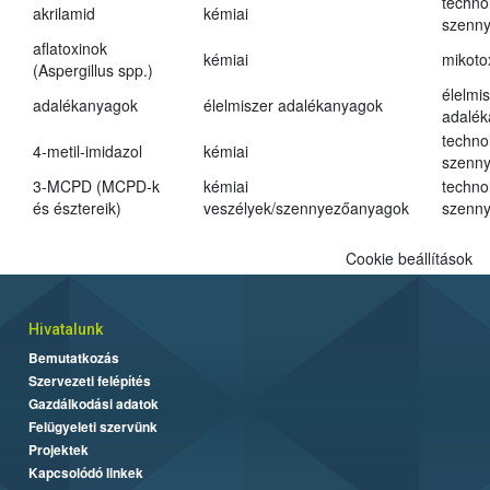
techno
akrilamid
kémiai
szenn
aflatoxinok
kémiai
mikoto
(Aspergillus spp.)
élelmi
adalékanyagok
élelmiszer adalékanyagok
adalé
techno
4-metil-imidazol
kémiai
szenn
3-MCPD (MCPD-k
kémiai
techno
és észtereik)
veszélyek/szennyezőanyagok
szenn
Cookie beállítások
Hivatalunk
Bemutatkozás
Szervezeti felépítés
Gazdálkodási adatok
Felügyeleti szervünk
Projektek
Kapcsolódó linkek