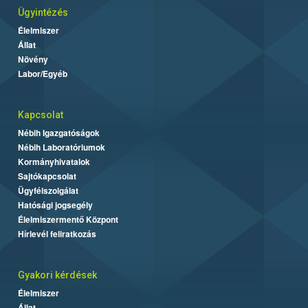
Ügyintézés
Élelmiszer
Állat
Növény
Labor/Egyéb
Kapcsolat
Nébih Igazgatóságok
Nébih Laboratóriumok
Kormányhivatalok
Sajtókapcsolat
Ügyfélszolgálat
Hatósági jogsegély
Élelmiszermentő Központ
Hírlevél feliratkozás
Gyakori kérdések
Élelmiszer
Állat