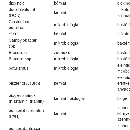
dioxinok
kémiai
dioxin
deoxinivalenol
mikoto
kémiai
(DON)
toxino
Clostridium
mikrobiológiai
baktér
botulinum
citrinin
kémiai
mikoto
Campylobacter
mikrobiológiai
baktér
spp.
Brucellózis
zoonózis
baktér
Brucella spp.
mikrobiológiai
baktér
élelmi
botulizmus
mikrobiológiai
megbe
élelmi
biszfenol A (BPA)
kémiai
érintk
anyago
biogén aminok
kémiai - biológiai
biogén
(hisztamin, tiramin)
techno
benzo(b)fluorantén
kémiai
környe
(PAH)
szenn
techno
benzo(a)antracén