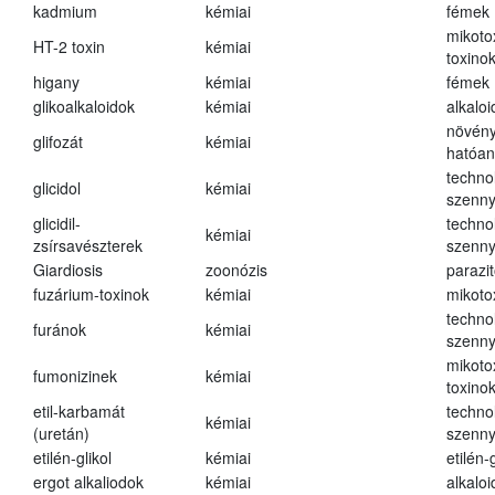
kadmium
kémiai
fémek
mikoto
HT-2 toxin
kémiai
toxino
higany
kémiai
fémek
glikoalkaloidok
kémiai
alkalo
növény
glifozát
kémiai
hatóa
techno
glicidol
kémiai
szenn
glicidil-
techno
kémiai
zsírsavészterek
szenn
Giardiosis
zoonózis
parazit
fuzárium-toxinok
kémiai
mikoto
techno
furánok
kémiai
szenn
mikoto
fumonizinek
kémiai
toxino
etil-karbamát
techno
kémiai
(uretán)
szenn
etilén-glikol
kémiai
etilén-g
ergot alkaliodok
kémiai
alkalo