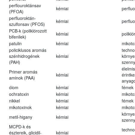
perflouroktánsav
kémiai
perfluo
(PFOA)
perfluoroktán-
kémiai
perfluo
szulfonsav (PFOS)
PCB-k (poliklórozott
kémiai
polikló
bifenilek)
patulin
kémiai
mikoto
policiklusos aromás
techno
szénhidrogének
kémiai
környe
(PAH)
szenn
élelmi
Primer aromás
kémiai
érintk
aminok (PAA)
anyago
ólom
kémiai
fémek
ochratoxin
kémiai
mikoto
nikkel
kémiai
fémek
mikotoxinok
kémiai
mikoto
környe
metil-higany
kémiai
szenn
MCPD-k és
techno
észtereik, glicidil-
kémiai