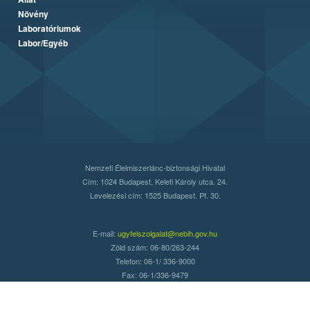
Növény
Laboratóriumok
Labor/Egyéb
Nemzeti Élelmiszerlánc-biztonsági Hivatal
Cím: 1024 Budapest, Keleti Károly utca. 24.
Levelezési cím: 1525 Budapest. Pf. 30.
E-mail:
ugyfelszolgalat@nebih.gov.hu
Zöld szám: 06-80/263-244
Telefon: 06-1/ 336-9000
Fax: 06-1/336-9479