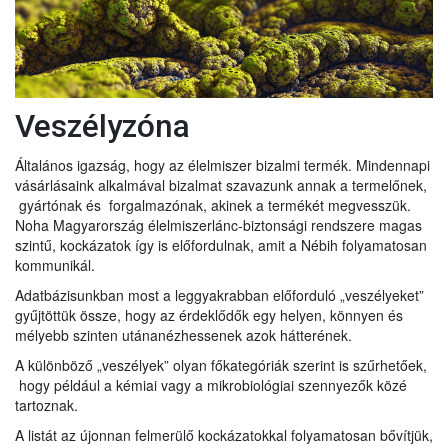
Veszélyzóna
Általános igazság, hogy az élelmiszer bizalmi termék. Mindennapi
vásárlásaink alkalmával bizalmat szavazunk annak a termelőnek,
gyártónak és forgalmazónak, akinek a termékét megvesszük.
Noha Magyarország élelmiszerlánc-biztonsági rendszere magas
szintű, kockázatok így is előfordulnak, amit a Nébih folyamatosan
kommunikál.
Adatbázisunkban most a leggyakrabban előforduló „veszélyeket”
gyűjtöttük össze, hogy az érdeklődők egy helyen, könnyen és
mélyebb szinten utánanézhessenek azok hátterének.
A különböző „veszélyek” olyan főkategóriák szerint is szűrhetőek,
hogy például a kémiai vagy a mikrobiológiai szennyezők közé
tartoznak.
A listát az újonnan felmerülő kockázatokkal folyamatosan bővítjük,