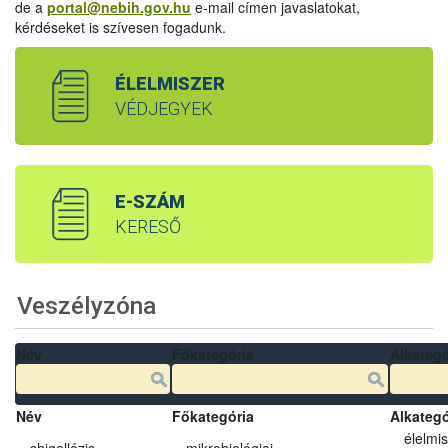
de a
portal@nebih.gov.hu
e-mail címen javaslatokat,
kérdéseket is szívesen fogadunk.
ÉLELMISZER
VÉDJEGYEK
E-SZÁM
KERESŐ
Veszélyzóna
Név
Főkategória
Alkategó
Név
Főkategória
Alkategó
élelmi