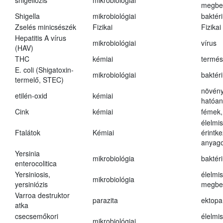
shigellózis
mikrobiológiai
megbe
Shigella
mikrobiológiai
baktér
Zselés minicsészék
Fizikai
Fizikai
Hepatitis A vírus
mikrobiológiai
vírus
(HAV)
THC
kémiai
termés
E. coli (Shigatoxin-
mikrobiológiai
baktér
termelő, STEC)
növény
etilén-oxid
kémiai
hatóa
Cink
kémiai
fémek,
élelmi
Ftalátok
Kémiai
érintk
anyago
Yersinia
mikrobiológia
baktér
enterocolitica
Yersiniosis,
élelmi
mikrobiológia
yersiniózis
megbe
Varroa destruktor
parazita
ektopa
atka
csecsemőkori
élelmi
mikrobiológiai