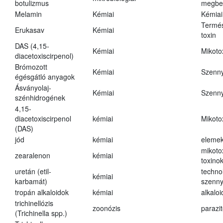
botulizmus
megbe
Melamin
Kémiai
Kémiai
Termés
Erukasav
Kémiai
toxin
DAS (4,15-
Kémiai
Mikoto
diacetoxiscirpenol)
Brómozott
Kémiai
Szenn
égésgátló anyagok
Ásványolaj-
Kémiai
Szenn
szénhidrogének
4,15-
diacetoxiscirpenol
kémiai
Mikoto
(DAS)
jód
kémiai
eleme
mikoto
zearalenon
kémiai
toxino
uretán (etil-
techno
kémiai
karbamát)
szenn
tropán alkaloidok
kémiai
alkalo
trichinellózis
zoonózis
parazit
(Trichinella spp.)