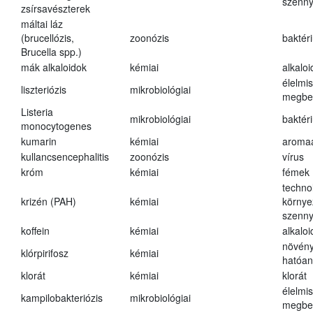
szenn
zsírsavészterek
máltai láz
(brucellózis,
zoonózis
baktér
Brucella spp.)
mák alkaloidok
kémiai
alkalo
élelmi
liszteriózis
mikrobiológiai
megbe
Listeria
mikrobiológiai
baktér
monocytogenes
kumarin
kémiai
aroma
kullancsencephalitis
zoonózis
vírus
króm
kémiai
fémek
techno
krizén (PAH)
kémiai
környe
szenn
koffein
kémiai
alkalo
növény
klórpirifosz
kémiai
hatóa
klorát
kémiai
klorát
élelmi
kampilobakteriózis
mikrobiológiai
megbe