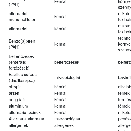
kémiai
környe
(PAH)
szenn
alternariol-
mikoto
kémiai
monometiléter
toxino
mikoto
alternariol
kémiai
toxino
techno
Benzo(a)pirén
kémiai
környe
(PAH)
szenn
Bélfertőzések
(enterális
bélfertőzések
bélfer
fertőzések)
Bacillus cereus
mikrobiológiai
baktér
(Bacillus spp.)
atropin
kémiai
alkalo
arzén
kémiai
fémek,
amigdalin
kémiai
termés
alumínium
kémiai
fémek
alternária toxinok
kémiai
mikoto
Alternaria alternata
mikrobiológiai
penés
allergének
allergének
allerg