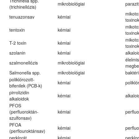
Trichinella spp.
mikrobiológiai
parazi
(trichinellózis)
mikoto
tenuazonsav
kémiai
toxino
mikoto
tentoxin
kémiai
toxino
mikoto
T-2 toxin
kémiai
toxino
szolanin
kémiai
alkaloi
élelmi
szalmonellózis
mikrobiológiai
megbe
Salmonella spp.
mikrobiológiai
baktér
poliklórozott-
kémiai
polikló
bifenilek (PCB-k)
pirrolizidin
kémiai
alkalo
alkaloidok
PFOS
(perfluoroktán-
kémiai
perfluo
szulfonsav)
PFOA
kémiai
perfluo
(perflouroktánsav)
perklorát
kémiai
perklor