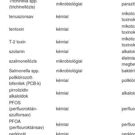
Trichinella spp.
mikrobiológiai
parazi
(trichinellózis)
mikoto
tenuazonsav
kémiai
toxino
mikoto
tentoxin
kémiai
toxino
mikoto
T-2 toxin
kémiai
toxino
szolanin
kémiai
alkaloi
élelmi
szalmonellózis
mikrobiológiai
megbe
Salmonella spp.
mikrobiológiai
baktér
poliklórozott-
kémiai
polikló
bifenilek (PCB-k)
pirrolizidin
kémiai
alkalo
alkaloidok
PFOS
(perfluoroktán-
kémiai
perfluo
szulfonsav)
PFOA
kémiai
perfluo
(perflouroktánsav)
perklorát
kémiai
perklor