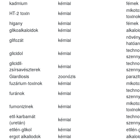
kadmium
kémiai
fémek
mikoto
HT-2 toxin
kémiai
toxino
higany
kémiai
fémek
glikoalkaloidok
kémiai
alkalo
növény
glifozát
kémiai
hatóa
techno
glicidol
kémiai
szenn
glicidil-
techno
kémiai
zsírsavészterek
szenn
Giardiosis
zoonózis
parazit
fuzárium-toxinok
kémiai
mikoto
techno
furánok
kémiai
szenn
mikoto
fumonizinek
kémiai
toxino
etil-karbamát
techno
kémiai
(uretán)
szenn
etilén-glikol
kémiai
etilén-g
ergot alkaliodok
kémiai
alkalo