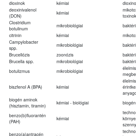
dioxinok
kémiai
dioxin
deoxinivalenol
mikoto
kémiai
(DON)
toxino
Clostridium
mikrobiológiai
baktér
botulinum
citrinin
kémiai
mikoto
Campylobacter
mikrobiológiai
baktér
spp.
Brucellózis
zoonózis
baktér
Brucella spp.
mikrobiológiai
baktér
élelmi
botulizmus
mikrobiológiai
megbe
élelmi
biszfenol A (BPA)
kémiai
érintk
anyago
biogén aminok
kémiai - biológiai
biogén
(hisztamin, tiramin)
techno
benzo(b)fluorantén
kémiai
környe
(PAH)
szenn
techno
benzo(a)antracén