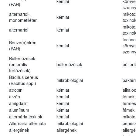
kémiai
környe
(PAH)
szenn
alternariol-
mikoto
kémiai
monometiléter
toxino
mikoto
alternariol
kémiai
toxino
techno
Benzo(a)pirén
kémiai
környe
(PAH)
szenn
Bélfertőzések
(enterális
bélfertőzések
bélfer
fertőzések)
Bacillus cereus
mikrobiológiai
baktér
(Bacillus spp.)
atropin
kémiai
alkalo
arzén
kémiai
fémek,
amigdalin
kémiai
termés
alumínium
kémiai
fémek
alternária toxinok
kémiai
mikoto
Alternaria alternata
mikrobiológiai
penés
allergének
allergének
allerg