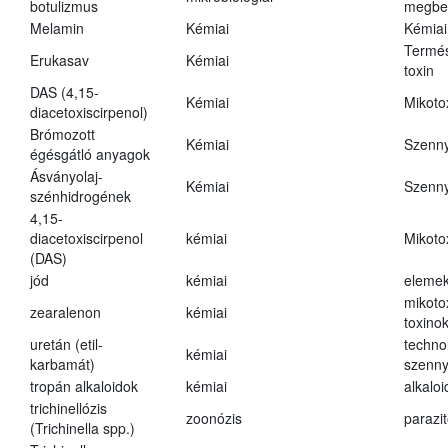
botulizmus
megbe
Melamin
Kémiai
Kémiai
Termés
Erukasav
Kémiai
toxin
DAS (4,15-
Kémiai
Mikoto
diacetoxiscirpenol)
Brómozott
Kémiai
Szenn
égésgátló anyagok
Ásványolaj-
Kémiai
Szenn
szénhidrogének
4,15-
diacetoxiscirpenol
kémiai
Mikoto
(DAS)
jód
kémiai
eleme
mikoto
zearalenon
kémiai
toxino
uretán (etil-
techno
kémiai
karbamát)
szenn
tropán alkaloidok
kémiai
alkalo
trichinellózis
zoonózis
parazit
(Trichinella spp.)