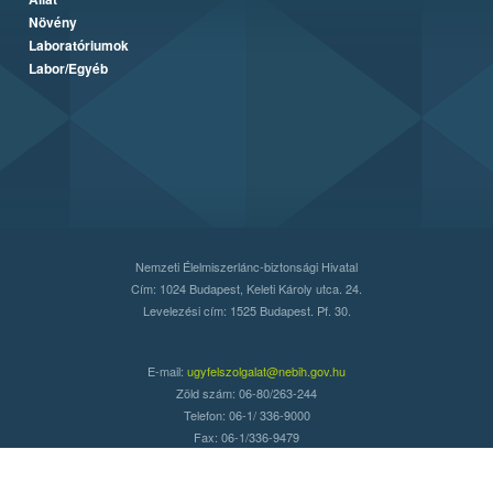
Növény
Laboratóriumok
Labor/Egyéb
Nemzeti Élelmiszerlánc-biztonsági Hivatal
Cím: 1024 Budapest, Keleti Károly utca. 24.
Levelezési cím: 1525 Budapest. Pf. 30.
E-mail:
ugyfelszolgalat@nebih.gov.hu
Zöld szám: 06-80/263-244
Telefon: 06-1/ 336-9000
Fax: 06-1/336-9479