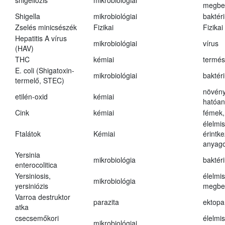
shigellózis
mikrobiológiai
megbe
Shigella
mikrobiológiai
baktér
Zselés minicsészék
Fizikai
Fizikai
Hepatitis A vírus
mikrobiológiai
vírus
(HAV)
THC
kémiai
termés
E. coli (Shigatoxin-
mikrobiológiai
baktér
termelő, STEC)
növény
etilén-oxid
kémiai
hatóa
Cink
kémiai
fémek,
élelmi
Ftalátok
Kémiai
érintk
anyago
Yersinia
mikrobiológia
baktér
enterocolitica
Yersiniosis,
élelmi
mikrobiológia
yersiniózis
megbe
Varroa destruktor
parazita
ektopa
atka
csecsemőkori
élelmi
mikrobiológiai