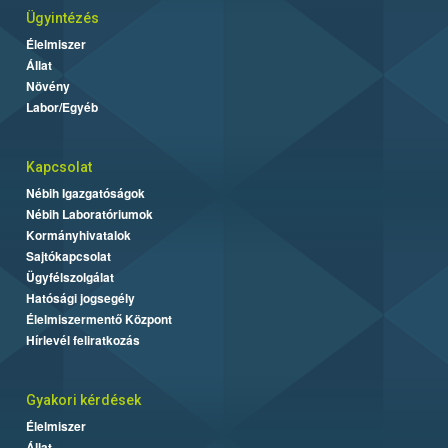
Ügyintézés
Élelmiszer
Állat
Növény
Labor/Egyéb
Kapcsolat
Nébih Igazgatóságok
Nébih Laboratóriumok
Kormányhivatalok
Sajtókapcsolat
Ügyfélszolgálat
Hatósági jogsegély
Élelmiszermentő Központ
Hírlevél feliratkozás
Gyakori kérdések
Élelmiszer
Állat