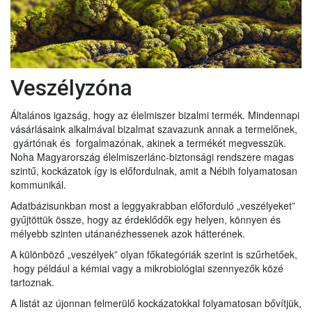
Veszélyzóna
Általános igazság, hogy az élelmiszer bizalmi termék. Mindennapi
vásárlásaink alkalmával bizalmat szavazunk annak a termelőnek,
gyártónak és forgalmazónak, akinek a termékét megvesszük.
Noha Magyarország élelmiszerlánc-biztonsági rendszere magas
szintű, kockázatok így is előfordulnak, amit a Nébih folyamatosan
kommunikál.
Adatbázisunkban most a leggyakrabban előforduló „veszélyeket”
gyűjtöttük össze, hogy az érdeklődők egy helyen, könnyen és
mélyebb szinten utánanézhessenek azok hátterének.
A különböző „veszélyek” olyan főkategóriák szerint is szűrhetőek,
hogy például a kémiai vagy a mikrobiológiai szennyezők közé
tartoznak.
A listát az újonnan felmerülő kockázatokkal folyamatosan bővítjük,