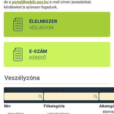
de a
portal@nebih.gov.hu
e-mail címen javaslatokat,
kérdéseket is szívesen fogadunk.
ÉLELMISZER
VÉDJEGYEK
E-SZÁM
KERESŐ
Veszélyzóna
Név
Főkategória
Alkategó
Név
Főkategória
Alkategó
élelmi