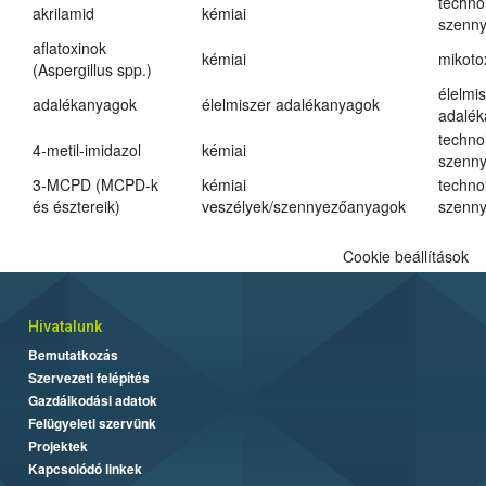
techno
akrilamid
kémiai
szenn
aflatoxinok
kémiai
mikoto
(Aspergillus spp.)
élelmi
adalékanyagok
élelmiszer adalékanyagok
adalé
techno
4-metil-imidazol
kémiai
szenn
3-MCPD (MCPD-k
kémiai
techno
és észtereik)
veszélyek/szennyezőanyagok
szenn
Cookie beállítások
Hivatalunk
Bemutatkozás
Szervezeti felépítés
Gazdálkodási adatok
Felügyeleti szervünk
Projektek
Kapcsolódó linkek