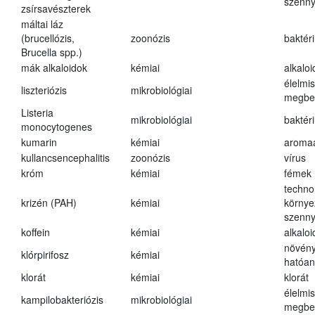
szenn
zsírsavészterek
máltai láz
(brucellózis,
zoonózis
baktér
Brucella spp.)
mák alkaloidok
kémiai
alkalo
élelmi
liszteriózis
mikrobiológiai
megbe
Listeria
mikrobiológiai
baktér
monocytogenes
kumarin
kémiai
aroma
kullancsencephalitis
zoonózis
vírus
króm
kémiai
fémek
techno
krizén (PAH)
kémiai
környe
szenn
koffein
kémiai
alkalo
növény
klórpirifosz
kémiai
hatóa
klorát
kémiai
klorát
élelmi
kampilobakteriózis
mikrobiológiai
megbe