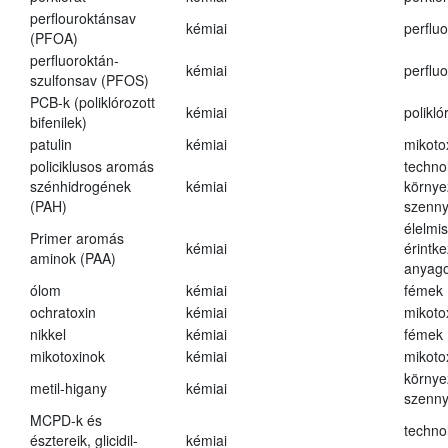
perflouroktánsav
kémiai
perfluo
(PFOA)
perfluoroktán-
kémiai
perfluo
szulfonsav (PFOS)
PCB-k (poliklórozott
kémiai
polikló
bifenilek)
patulin
kémiai
mikoto
policiklusos aromás
techno
szénhidrogének
kémiai
környe
(PAH)
szenn
élelmi
Primer aromás
kémiai
érintk
aminok (PAA)
anyago
ólom
kémiai
fémek
ochratoxin
kémiai
mikoto
nikkel
kémiai
fémek
mikotoxinok
kémiai
mikoto
környe
metil-higany
kémiai
szenn
MCPD-k és
techno
észtereik, glicidil-
kémiai