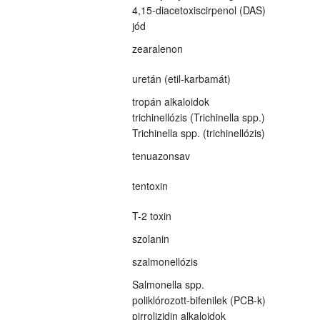
4,15-diacetoxiscirpenol (DAS)
jód
zearalenon
uretán (etil-karbamát)
tropán alkaloidok
trichinellózis (Trichinella spp.)
Trichinella spp. (trichinellózis)
tenuazonsav
tentoxin
T-2 toxin
szolanin
szalmonellózis
Salmonella spp.
poliklórozott-bifenilek (PCB-k)
pirrolizidin alkaloidok