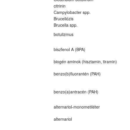
citrinin
Campylobacter spp.
Brucellózis
Brucella spp.
botulizmus
biszfenol A (BPA)
biogén aminok (hisztamin, tiramin)
benzo(b)fluorantén (PAH)
benzo(a)antracén (PAH)
alternariol-monometiléter
alternariol