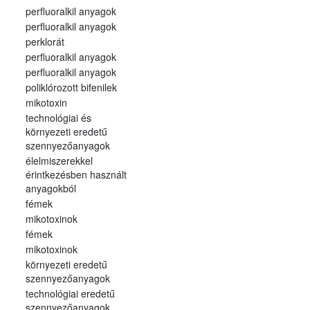
perfluoralkil anyagok
perfluoralkil anyagok
perklorát
perfluoralkil anyagok
perfluoralkil anyagok
poliklórozott bifenilek
mikotoxin
technológiai és
környezeti eredetű
szennyezőanyagok
élelmiszerekkel
érintkezésben használt
anyagokból
fémek
mikotoxinok
fémek
mikotoxinok
környezeti eredetű
szennyezőanyagok
technológiai eredetű
szennyezőanyagok