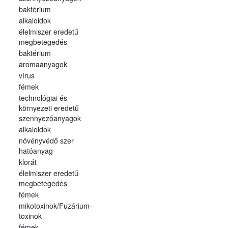
baktérium
alkaloidok
élelmiszer eredetű
megbetegedés
baktérium
aromaanyagok
vírus
fémek
technológiai és
környezeti eredetű
szennyezőanyagok
alkaloidok
növényvédő szer
hatóanyag
klorát
élelmiszer eredetű
megbetegedés
fémek
mikotoxinok/Fuzárium-
toxinok
fémek