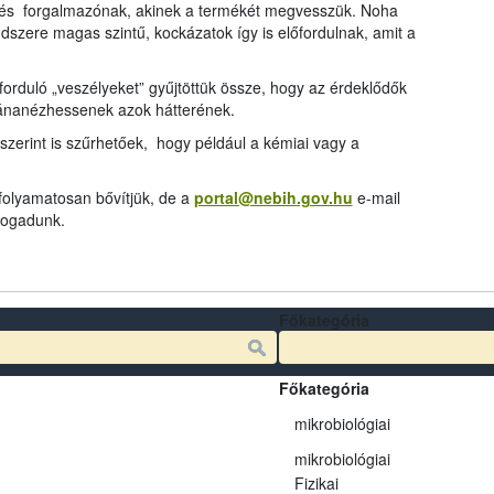
és forgalmazónak, akinek a termékét megvesszük. Noha
dszere magas szintű, kockázatok így is előfordulnak, amit a
rduló „veszélyeket” gyűjtöttük össze, hogy az érdeklődők
tánanézhessenek azok hátterének.
szerint is szűrhetőek, hogy például a kémiai vagy a
 folyamatosan bővítjük, de a
portal@nebih.gov.hu
e-mail
 fogadunk.
Főkategória
Főkategória
mikrobiológiai
mikrobiológiai
Fizikai