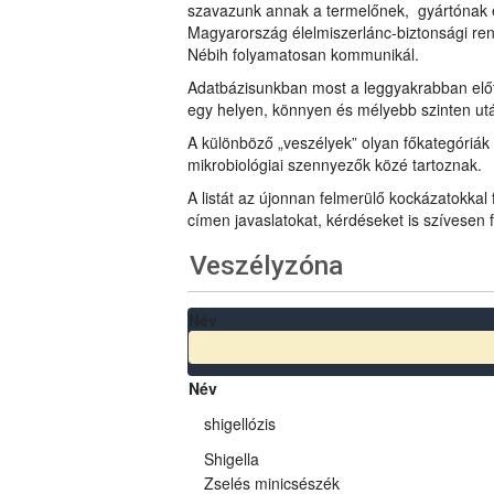
szavazunk annak a termelőnek, gyártónak 
Magyarország élelmiszerlánc-biztonsági ren
Nébih folyamatosan kommunikál.
Adatbázisunkban most a leggyakrabban előfo
egy helyen, könnyen és mélyebb szinten u
A különböző „veszélyek” olyan főkategóriák 
mikrobiológiai szennyezők közé tartoznak.
A listát az újonnan felmerülő kockázatokkal
címen javaslatokat, kérdéseket is szívesen
Veszélyzóna
Név
Név
shigellózis
Shigella
Zselés minicsészék