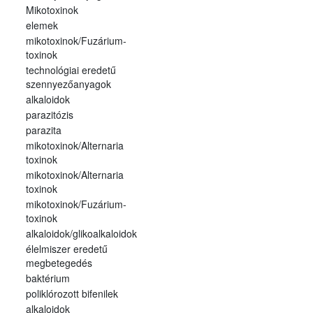
Mikotoxinok
elemek
mikotoxinok/Fuzárium-
toxinok
technológiai eredetű
szennyezőanyagok
alkaloidok
parazitózis
parazita
mikotoxinok/Alternaria
toxinok
mikotoxinok/Alternaria
toxinok
mikotoxinok/Fuzárium-
toxinok
alkaloidok/glikoalkaloidok
élelmiszer eredetű
megbetegedés
baktérium
poliklórozott bifenilek
alkaloidok