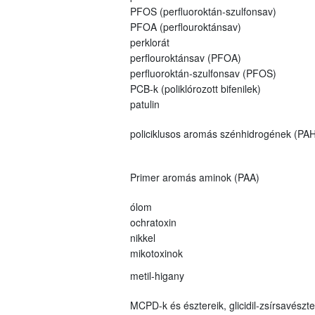
PFOS (perfluoroktán-szulfonsav)
PFOA (perflouroktánsav)
perklorát
perflouroktánsav (PFOA)
perfluoroktán-szulfonsav (PFOS)
PCB-k (poliklórozott bifenilek)
patulin
policiklusos aromás szénhidrogének (PAH
Primer aromás aminok (PAA)
ólom
ochratoxin
nikkel
mikotoxinok
metil-higany
MCPD-k és észtereik, glicidil-zsírsavészt