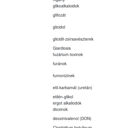
glikoalkaloidok
glifozát
glicidol
glicidil-zsírsavészterek
Giardiosis
fuzárium-toxinok
furánok
fumonizinek
etil-karbamát (uretán)
etilén-glikol
ergot alkaliodok
dioxinok
deoxinivalenol (DON)
Clostridium botulinum