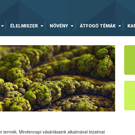
ÉLELMISZER
NÖVÉNY
ÁTFOGÓ TÉMÁK
KA
mi termék. Mindennapi vásárlásaink alkalmával bizalmat