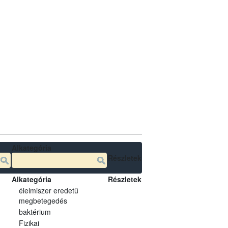
Alkategória
Részletek
Alkategória
Részletek
élelmiszer eredetű
megbetegedés
baktérium
Fizikai