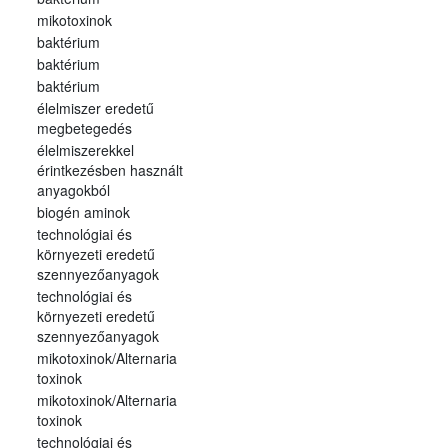
mikotoxinok
baktérium
baktérium
baktérium
élelmiszer eredetű
megbetegedés
élelmiszerekkel
érintkezésben használt
anyagokból
biogén aminok
technológiai és
környezeti eredetű
szennyezőanyagok
technológiai és
környezeti eredetű
szennyezőanyagok
mikotoxinok/Alternaria
toxinok
mikotoxinok/Alternaria
toxinok
technológiai és