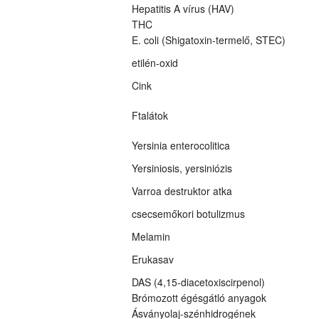
Hepatitis A vírus (HAV)
THC
E. coli (Shigatoxin-termelő, STEC)
etilén-oxid
Cink
Ftalátok
Yersinia enterocolitica
Yersiniosis, yersiniózis
Varroa destruktor atka
csecsemőkori botulizmus
Melamin
Erukasav
DAS (4,15-diacetoxiscirpenol)
Brómozott égésgátló anyagok
Ásványolaj-szénhidrogének