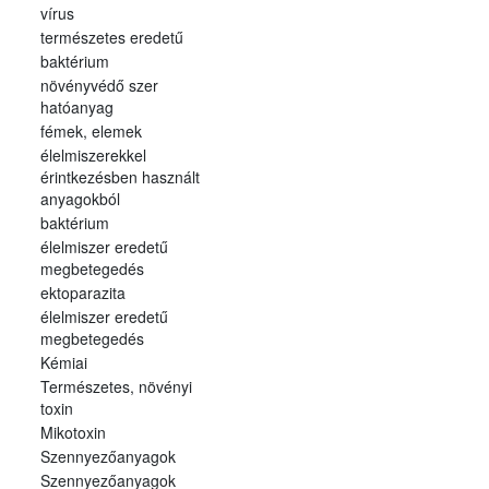
vírus
természetes eredetű
baktérium
növényvédő szer
hatóanyag
fémek, elemek
élelmiszerekkel
érintkezésben használt
anyagokból
baktérium
élelmiszer eredetű
megbetegedés
ektoparazita
élelmiszer eredetű
megbetegedés
Kémiai
Természetes, növényi
toxin
Mikotoxin
Szennyezőanyagok
Szennyezőanyagok