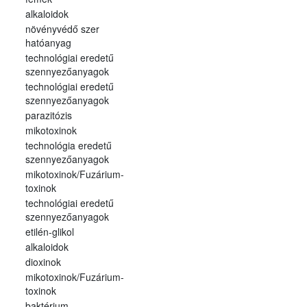
alkaloidok
növényvédő szer
hatóanyag
technológiai eredetű
szennyezőanyagok
technológiai eredetű
szennyezőanyagok
parazitózis
mikotoxinok
technológia eredetű
szennyezőanyagok
mikotoxinok/Fuzárium-
toxinok
technológiai eredetű
szennyezőanyagok
etilén-glikol
alkaloidok
dioxinok
mikotoxinok/Fuzárium-
toxinok
baktérium