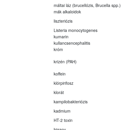
máltai láz (brucellózis, Brucella spp.)
mák alkaloidok
liszteriózis
Listeria monocytogenes
kumarin
kullancsencephalitis
króm
krizén (PAH)
koffein
klórpirifosz
klorát
kampilobakteriózis
kadmium
HT-2 toxin
higany