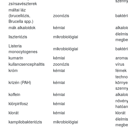
szenn
zsírsavészterek
máltai láz
(brucellózis,
zoonózis
baktér
Brucella spp.)
mák alkaloidok
kémiai
alkalo
élelmi
liszteriózis
mikrobiológiai
megbe
Listeria
mikrobiológiai
baktér
monocytogenes
kumarin
kémiai
aroma
kullancsencephalitis
zoonózis
vírus
króm
kémiai
fémek
techno
krizén (PAH)
kémiai
környe
szenn
koffein
kémiai
alkalo
növény
klórpirifosz
kémiai
hatóa
klorát
kémiai
klorát
élelmi
kampilobakteriózis
mikrobiológiai
megbe