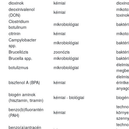
dioxinok
kémiai
dioxin
deoxinivalenol
mikoto
kémiai
(DON)
toxino
Clostridium
mikrobiológiai
baktér
botulinum
citrinin
kémiai
mikoto
Campylobacter
mikrobiológiai
baktér
spp.
Brucellózis
zoonózis
baktér
Brucella spp.
mikrobiológiai
baktér
élelmi
botulizmus
mikrobiológiai
megbe
élelmi
biszfenol A (BPA)
kémiai
érintk
anyago
biogén aminok
kémiai - biológiai
biogén
(hisztamin, tiramin)
techno
benzo(b)fluorantén
kémiai
környe
(PAH)
szenn
techno
benzo(a)antracén