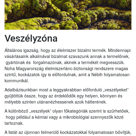
Veszélyzóna
Általános igazság, hogy az élelmiszer bizalmi termék. Mindennapi
vásárlásaink alkalmával bizalmat szavazunk annak a termelőnek,
gyártónak és forgalmazónak, akinek a termékét megvesszük.
Noha Magyarország élelmiszerlánc-biztonsági rendszere magas
szintű, kockázatok így is előfordulnak, amit a Nébih folyamatosan
kommunikál.
Adatbázisunkban most a leggyakrabban előforduló „veszélyeket”
gyűjtöttük össze, hogy az érdeklődők egy helyen, könnyen és
mélyebb szinten utánanézhessenek azok hátterének.
A különböző „veszélyek” olyan főkategóriák szerint is szűrhetőek,
hogy például a kémiai vagy a mikrobiológiai szennyezők közé
tartoznak.
A listát az újonnan felmerülő kockázatokkal folyamatosan bővítjük,