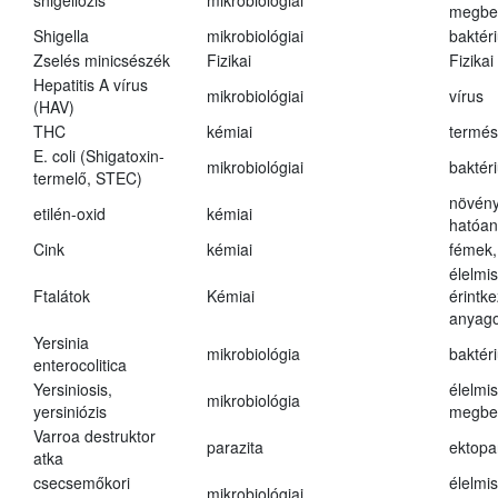
shigellózis
mikrobiológiai
megbe
Shigella
mikrobiológiai
baktér
Zselés minicsészék
Fizikai
Fizikai
Hepatitis A vírus
mikrobiológiai
vírus
(HAV)
THC
kémiai
termés
E. coli (Shigatoxin-
mikrobiológiai
baktér
termelő, STEC)
növény
etilén-oxid
kémiai
hatóa
Cink
kémiai
fémek,
élelmi
Ftalátok
Kémiai
érintk
anyago
Yersinia
mikrobiológia
baktér
enterocolitica
Yersiniosis,
élelmi
mikrobiológia
yersiniózis
megbe
Varroa destruktor
parazita
ektopa
atka
csecsemőkori
élelmi
mikrobiológiai