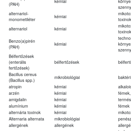
kémiai
környe
(PAH)
szenn
alternariol-
mikoto
kémiai
monometiléter
toxino
mikoto
alternariol
kémiai
toxino
techno
Benzo(a)pirén
kémiai
környe
(PAH)
szenn
Bélfertőzések
(enterális
bélfertőzések
bélfer
fertőzések)
Bacillus cereus
mikrobiológiai
baktér
(Bacillus spp.)
atropin
kémiai
alkalo
arzén
kémiai
fémek,
amigdalin
kémiai
termés
alumínium
kémiai
fémek
alternária toxinok
kémiai
mikoto
Alternaria alternata
mikrobiológiai
penés
allergének
allergének
allerg