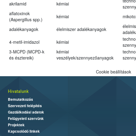
techno
akrilamid
kémiai
szenn
aflatoxinok
kémiai
mikoto
(Aspergillus spp.)
élelmi
adalékanyagok
élelmiszer adalékanyagok
adalé
techno
4-metil-imidazol
kémiai
szenn
3-MCPD (MCPD-k
kémiai
techno
és észtereik)
veszélyek/szennyezőanyagok
szenn
Cookie beállítások
Hivatalunk
Bemutatkozás
Szervezeti felépítés
Gazdálkodási adatok
Felügyeleti szervünk
Projektek
Kapcsolódó linkek