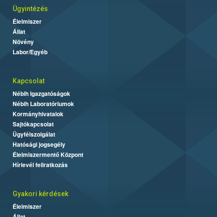
Ügyintézés
Élelmiszer
Állat
Növény
Labor/Egyéb
Kapcsolat
Nébih Igazgatóságok
Nébih Laboratóriumok
Kormányhivatalok
Sajtókapcsolat
Ügyfélszolgálat
Hatósági jogsegély
Élelmiszermentő Központ
Hírlevél feliratkozás
Gyakori kérdések
Élelmiszer
Állat