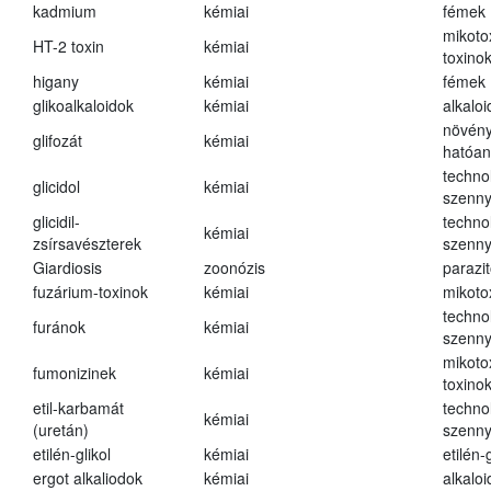
kadmium
kémiai
fémek
mikoto
HT-2 toxin
kémiai
toxino
higany
kémiai
fémek
glikoalkaloidok
kémiai
alkalo
növény
glifozát
kémiai
hatóa
techno
glicidol
kémiai
szenn
glicidil-
techno
kémiai
zsírsavészterek
szenn
Giardiosis
zoonózis
parazit
fuzárium-toxinok
kémiai
mikoto
techno
furánok
kémiai
szenn
mikoto
fumonizinek
kémiai
toxino
etil-karbamát
techno
kémiai
(uretán)
szenn
etilén-glikol
kémiai
etilén-g
ergot alkaliodok
kémiai
alkalo