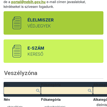
de a
portal@nebih.gov.hu
e-mail címen javaslatokat,
kérdéseket is szívesen fogadunk.
ÉLELMISZER
VÉDJEGYEK
E-SZÁM
KERESŐ
Veszélyzóna
Név
Főkategória
Alkategó
Név
Főkategória
Alkategó
élelmi