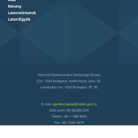
Növény
Laboratóriumok
Labor/Egyéb
Nemzeti Élelmiszerlánc-biztonsági Hivatal
Cím: 1024 Budapest, Keleti Károly utca. 24.
Levelezési cím: 1525 Budapest. Pf. 30.
E-mail:
ugyfelszolgalat@nebih.gov.hu
Zöld szám: 06-80/263-244
Telefon: 06-1/ 336-9000
Fax: 06-1/336-9479