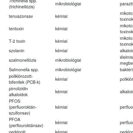
Trichinella spp.
mikrobiológiai
parazi
(trichinellózis)
mikoto
tenuazonsav
kémiai
toxino
mikoto
tentoxin
kémiai
toxino
mikoto
T-2 toxin
kémiai
toxino
szolanin
kémiai
alkaloi
élelmi
szalmonellózis
mikrobiológiai
megbe
Salmonella spp.
mikrobiológiai
baktér
poliklórozott-
kémiai
polikló
bifenilek (PCB-k)
pirrolizidin
kémiai
alkalo
alkaloidok
PFOS
(perfluoroktán-
kémiai
perfluo
szulfonsav)
PFOA
kémiai
perfluo
(perflouroktánsav)
perklorát
kémiai
perklor