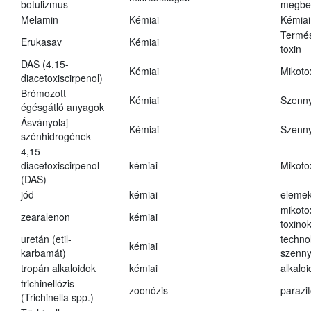
botulizmus
megbe
Melamin
Kémiai
Kémiai
Termés
Erukasav
Kémiai
toxin
DAS (4,15-
Kémiai
Mikoto
diacetoxiscirpenol)
Brómozott
Kémiai
Szenn
égésgátló anyagok
Ásványolaj-
Kémiai
Szenn
szénhidrogének
4,15-
diacetoxiscirpenol
kémiai
Mikoto
(DAS)
jód
kémiai
eleme
mikoto
zearalenon
kémiai
toxino
uretán (etil-
techno
kémiai
karbamát)
szenn
tropán alkaloidok
kémiai
alkalo
trichinellózis
zoonózis
parazit
(Trichinella spp.)