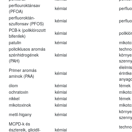
perflouroktánsav
kémiai
perfluo
(PFOA)
perfluoroktán-
kémiai
perfluo
szulfonsav (PFOS)
PCB-k (poliklórozott
kémiai
polikló
bifenilek)
patulin
kémiai
mikoto
policiklusos aromás
techno
szénhidrogének
kémiai
környe
(PAH)
szenn
élelmi
Primer aromás
kémiai
érintk
aminok (PAA)
anyago
ólom
kémiai
fémek
ochratoxin
kémiai
mikoto
nikkel
kémiai
fémek
mikotoxinok
kémiai
mikoto
környe
metil-higany
kémiai
szenn
MCPD-k és
techno
észtereik, glicidil-
kémiai