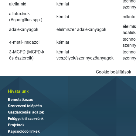
techno
akrilamid
kémiai
szenn
aflatoxinok
kémiai
mikoto
(Aspergillus spp.)
élelmi
adalékanyagok
élelmiszer adalékanyagok
adalé
techno
4-metil-imidazol
kémiai
szenn
3-MCPD (MCPD-k
kémiai
techno
és észtereik)
veszélyek/szennyezőanyagok
szenn
Cookie beállítások
Hivatalunk
Bemutatkozás
Szervezeti felépítés
Gazdálkodási adatok
Felügyeleti szervünk
Projektek
Kapcsolódó linkek