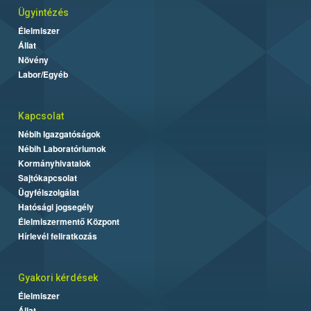
Ügyintézés
Élelmiszer
Állat
Növény
Labor/Egyéb
Kapcsolat
Nébih Igazgatóságok
Nébih Laboratóriumok
Kormányhivatalok
Sajtókapcsolat
Ügyfélszolgálat
Hatósági jogsegély
Élelmiszermentő Központ
Hírlevél feliratkozás
Gyakori kérdések
Élelmiszer
Állat