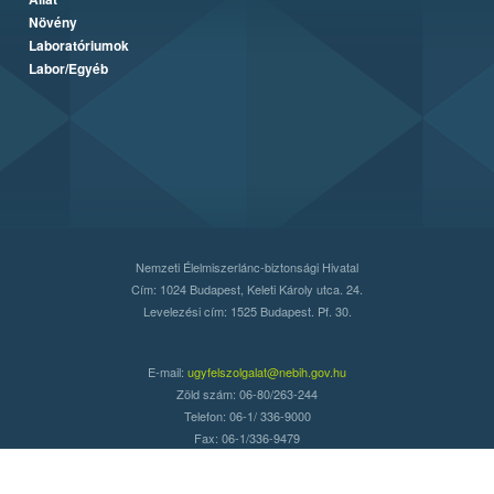
Növény
Laboratóriumok
Labor/Egyéb
Nemzeti Élelmiszerlánc-biztonsági Hivatal
Cím: 1024 Budapest, Keleti Károly utca. 24.
Levelezési cím: 1525 Budapest. Pf. 30.
E-mail:
ugyfelszolgalat@nebih.gov.hu
Zöld szám: 06-80/263-244
Telefon: 06-1/ 336-9000
Fax: 06-1/336-9479