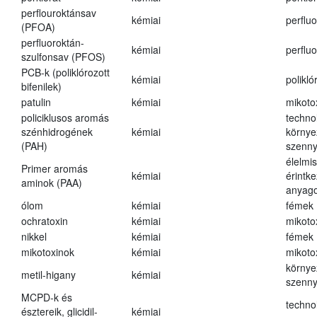
perflouroktánsav
kémiai
perfluo
(PFOA)
perfluoroktán-
kémiai
perfluo
szulfonsav (PFOS)
PCB-k (poliklórozott
kémiai
polikló
bifenilek)
patulin
kémiai
mikoto
policiklusos aromás
techno
szénhidrogének
kémiai
környe
(PAH)
szenn
élelmi
Primer aromás
kémiai
érintk
aminok (PAA)
anyago
ólom
kémiai
fémek
ochratoxin
kémiai
mikoto
nikkel
kémiai
fémek
mikotoxinok
kémiai
mikoto
környe
metil-higany
kémiai
szenn
MCPD-k és
techno
észtereik, glicidil-
kémiai