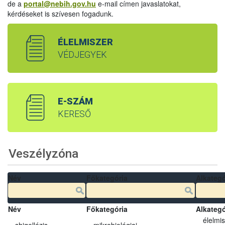
de a
portal@nebih.gov.hu
e-mail címen javaslatokat,
kérdéseket is szívesen fogadunk.
ÉLELMISZER
VÉDJEGYEK
E-SZÁM
KERESŐ
Veszélyzóna
Név
Főkategória
Alkategó
Név
Főkategória
Alkategó
élelmi