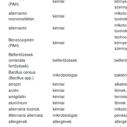
kémiai
környe
(PAH)
szenn
alternariol-
mikoto
kémiai
monometiléter
toxino
mikoto
alternariol
kémiai
toxino
techno
Benzo(a)pirén
kémiai
környe
(PAH)
szenn
Bélfertőzések
(enterális
bélfertőzések
bélfer
fertőzések)
Bacillus cereus
mikrobiológiai
baktér
(Bacillus spp.)
atropin
kémiai
alkalo
arzén
kémiai
fémek,
amigdalin
kémiai
termés
alumínium
kémiai
fémek
alternária toxinok
kémiai
mikoto
Alternaria alternata
mikrobiológiai
penés
allergének
allergének
allerg