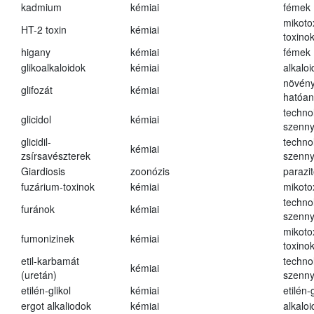
kadmium
kémiai
fémek
mikoto
HT-2 toxin
kémiai
toxino
higany
kémiai
fémek
glikoalkaloidok
kémiai
alkalo
növény
glifozát
kémiai
hatóa
techno
glicidol
kémiai
szenn
glicidil-
techno
kémiai
zsírsavészterek
szenn
Giardiosis
zoonózis
parazit
fuzárium-toxinok
kémiai
mikoto
techno
furánok
kémiai
szenn
mikoto
fumonizinek
kémiai
toxino
etil-karbamát
techno
kémiai
(uretán)
szenn
etilén-glikol
kémiai
etilén-g
ergot alkaliodok
kémiai
alkalo