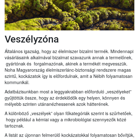
Veszélyzóna
Általános igazság, hogy az élelmiszer bizalmi termék. Mindennapi
vásárlásaink alkalmával bizalmat szavazunk annak a termelőnek,
gyártónak és forgalmazónak, akinek a termékét megvesszük.
Noha Magyarország élelmiszerlánc-biztonsági rendszere magas
szintű, kockázatok így is előfordulnak, amit a Nébih folyamatosan
kommunikál.
Adatbázisunkban most a leggyakrabban előforduló „veszélyeket”
gyűjtöttük össze, hogy az érdeklődők egy helyen, könnyen és
mélyebb szinten utánanézhessenek azok hátterének.
A különböző „veszélyek” olyan főkategóriák szerint is szűrhetőek,
hogy például a kémiai vagy a mikrobiológiai szennyezők közé
tartoznak.
A listát az újonnan felmerülő kockázatokkal folyamatosan bővítjük,