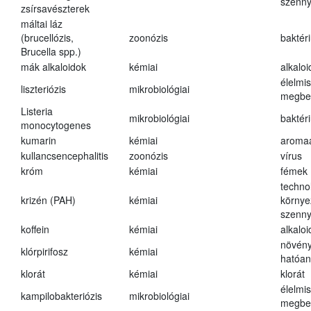
szenn
zsírsavészterek
máltai láz
(brucellózis,
zoonózis
baktér
Brucella spp.)
mák alkaloidok
kémiai
alkalo
élelmi
liszteriózis
mikrobiológiai
megbe
Listeria
mikrobiológiai
baktér
monocytogenes
kumarin
kémiai
aroma
kullancsencephalitis
zoonózis
vírus
króm
kémiai
fémek
techno
krizén (PAH)
kémiai
környe
szenn
koffein
kémiai
alkalo
növény
klórpirifosz
kémiai
hatóa
klorát
kémiai
klorát
élelmi
kampilobakteriózis
mikrobiológiai
megbe