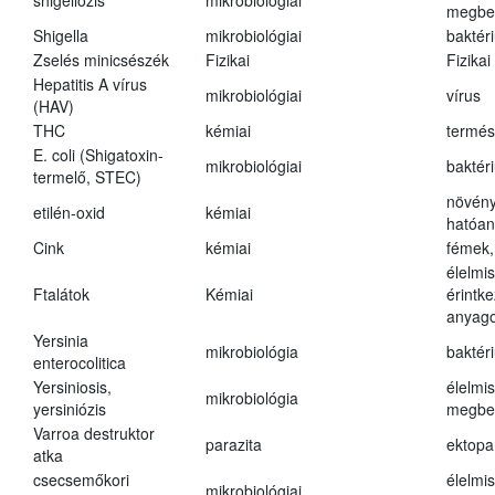
shigellózis
mikrobiológiai
megbe
Shigella
mikrobiológiai
baktér
Zselés minicsészék
Fizikai
Fizikai
Hepatitis A vírus
mikrobiológiai
vírus
(HAV)
THC
kémiai
termés
E. coli (Shigatoxin-
mikrobiológiai
baktér
termelő, STEC)
növény
etilén-oxid
kémiai
hatóa
Cink
kémiai
fémek,
élelmi
Ftalátok
Kémiai
érintk
anyago
Yersinia
mikrobiológia
baktér
enterocolitica
Yersiniosis,
élelmi
mikrobiológia
yersiniózis
megbe
Varroa destruktor
parazita
ektopa
atka
csecsemőkori
élelmi
mikrobiológiai