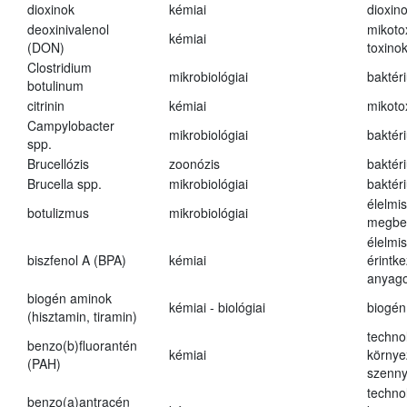
dioxinok
kémiai
dioxin
deoxinivalenol
mikoto
kémiai
(DON)
toxino
Clostridium
mikrobiológiai
baktér
botulinum
citrinin
kémiai
mikoto
Campylobacter
mikrobiológiai
baktér
spp.
Brucellózis
zoonózis
baktér
Brucella spp.
mikrobiológiai
baktér
élelmi
botulizmus
mikrobiológiai
megbe
élelmi
biszfenol A (BPA)
kémiai
érintk
anyago
biogén aminok
kémiai - biológiai
biogén
(hisztamin, tiramin)
techno
benzo(b)fluorantén
kémiai
környe
(PAH)
szenn
techno
benzo(a)antracén