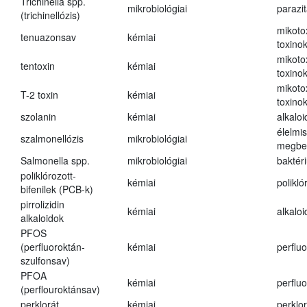
Trichinella spp.
mikrobiológiai
parazi
(trichinellózis)
mikoto
tenuazonsav
kémiai
toxino
mikoto
tentoxin
kémiai
toxino
mikoto
T-2 toxin
kémiai
toxino
szolanin
kémiai
alkaloi
élelmi
szalmonellózis
mikrobiológiai
megbe
Salmonella spp.
mikrobiológiai
baktér
poliklórozott-
kémiai
polikló
bifenilek (PCB-k)
pirrolizidin
kémiai
alkalo
alkaloidok
PFOS
(perfluoroktán-
kémiai
perfluo
szulfonsav)
PFOA
kémiai
perfluo
(perflouroktánsav)
perklorát
kémiai
perklor