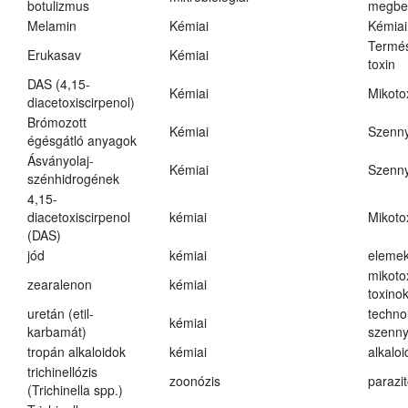
botulizmus
megbe
Melamin
Kémiai
Kémiai
Termés
Erukasav
Kémiai
toxin
DAS (4,15-
Kémiai
Mikoto
diacetoxiscirpenol)
Brómozott
Kémiai
Szenn
égésgátló anyagok
Ásványolaj-
Kémiai
Szenn
szénhidrogének
4,15-
diacetoxiscirpenol
kémiai
Mikoto
(DAS)
jód
kémiai
eleme
mikoto
zearalenon
kémiai
toxino
uretán (etil-
techno
kémiai
karbamát)
szenn
tropán alkaloidok
kémiai
alkalo
trichinellózis
zoonózis
parazit
(Trichinella spp.)