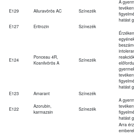
A gyer
tevéken
E129
Alluravörös AC
Színezék
figyelm
hatást g
E127
Eritrozin
Színezék
Érzéke
egyéne
beszámo
intolera
Ponceau 4R,
reakció
E124
Színezék
Kosnilvörös A
előfordu
gyerme
tevéken
figyelm
hatást g
E123
Amarant
Színezék
A gyer
Azorubin,
tevéken
E122
Színezék
karmazsin
figyelm
hatást 
Arra ér
embere