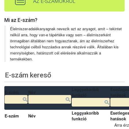
AZ E-SZÁMOKRÓL
Mi az E-szám?
Élelmiszer-adalékanyagnak nevezik azt az anyagot, amit – tekintet
nélkül arra, hogy van-e tápértéke vagy sem – élelmiszerként
önmagában általában nem fogyasztanak, ám az élelmiszerhez
technológiai célból hozzáadva annak részévé válik. Általában kis
mennyiségben, határozott cél elérésére alkalmazzák a
termékekben.
E-szám kereső
Leggyakoribb
Esetlege
E-szám
Név
funkció
hatások
Leggyakoribb
Esetlege
E-szám
Név
funkció
hatások
Arra ér