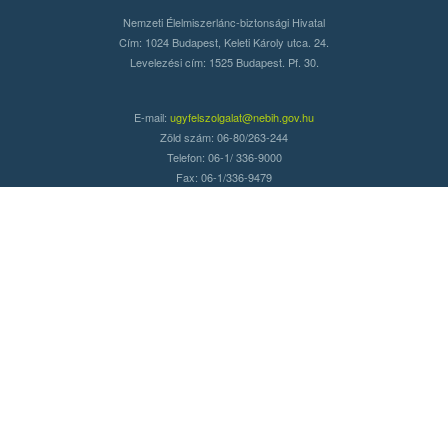
Nemzeti Élelmiszerlánc-biztonsági Hivatal
Cím: 1024 Budapest, Keleti Károly utca. 24.
Levelezési cím: 1525 Budapest. Pf. 30.
E-mail:
ugyfelszolgalat@nebih.gov.hu
Zöld szám: 06-80/263-244
Telefon: 06-1/ 336-9000
Fax: 06-1/336-9479