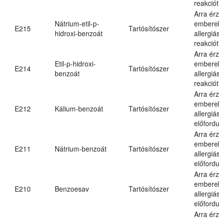
reakciót
Arra ér
Nátrium-etil-p-
embere
E215
Tartósítószer
hidroxi-benzoát
allergiá
reakciót
Arra ér
Etil-p-hidroxi-
embere
E214
Tartósítószer
benzoát
allergiá
reakciót
Arra ér
embere
E212
Kálium-benzoát
Tartósítószer
allergiá
előfordu
Arra ér
embere
E211
Nátrium-benzoát
Tartósítószer
allergiá
előfordu
Arra ér
embere
E210
Benzoesav
Tartósítószer
allergiá
előfordu
Arra ér