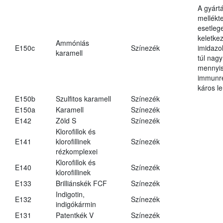
A gyárt
mellékt
esetleg
keletke
Ammóniás
E150c
Színezék
imidazo
karamell
túl nagy
mennyi
immunr
káros le
E150b
Szulfitos karamell
Színezék
E150a
Karamell
Színezék
E142
Zöld S
Színezék
Klorofillok és
E141
klorofillinek
Színezék
rézkomplexei
Klorofillok és
E140
Színezék
klorofillinek
E133
Brilliánskék FCF
Színezék
Indigotin,
E132
Színezék
indigókármin
E131
Patentkék V
Színezék