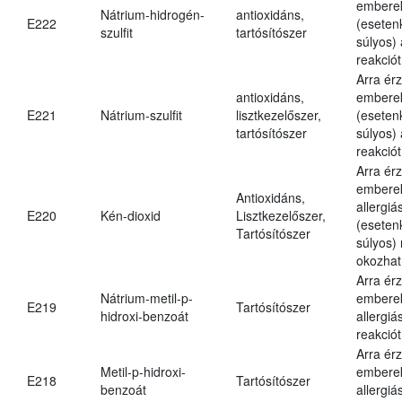
embere
Nátrium-hidrogén-
antioxidáns,
E222
(eseten
szulfit
tartósítószer
súlyos) 
reakciót
Arra ér
antioxidáns,
embere
E221
Nátrium-szulfit
lisztkezelőszer,
(eseten
tartósítószer
súlyos) 
reakciót
Arra ér
embere
Antioxidáns,
allergiá
E220
Kén-dioxid
Lisztkezelőszer,
(eseten
Tartósítószer
súlyos) 
okozhat
Arra ér
Nátrium-metil-p-
embere
E219
Tartósítószer
hidroxi-benzoát
allergiá
reakciót
Arra ér
Metil-p-hidroxi-
embere
E218
Tartósítószer
benzoát
allergiá