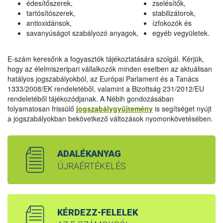
édesítőszerek,
zselésítők,
tartósítószerek,
stabilizátorok,
antioxidánsok,
ízfokozók és
savanyúságot szabályozó anyagok,
egyéb vegyületek.
E-szám keresőnk a fogyasztók tájékoztatására szolgál. Kérjük,
hogy az élelmiszeripari vállalkozók minden esetben az aktuálisan
hatályos jogszabályokból, az Európai Parlament és a Tanács
1333/2008/EK rendeletéből, valamint a Bizottság 231/2012/EU
rendeletéből tájékozódjanak. A Nébih gondozásában
folyamatosan frissülő
jogszabálygyűjtemény
is segítséget nyújt
a jogszabályokban bekövetkező változások nyomonkövetésében.
ADALÉKANYAG
ÚJRAÉRTÉKELÉS
KÉRDEZZ-FELELEK