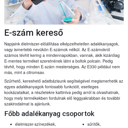
E-szám kereső
Napjaink élelmiszer-előállítása elképzelhetetlen adalékanyagok,
vagy ismertebb nevükön E-számok nélkül. Az E-számokról
számos tévhit kering a mindennapokban, vannak, akik kizárólag
E-mentes terméket szeretnének látni a boltok polcain. Pedig
tévhit, hogy minden E-szám mesterséges. Az E330 például nem
más, mint a citromsav.
Szűrhető, kereshető adatbázisunk segítségével megismerhetik az
egyes adalékanyagok fontosabb funkcióit, esetleges
kockázataikat, a részletekre kattintva pedig arról is olvashatnak,
hogy mely termékekben fordulnak elő leggyakrabban és további
szakirodalmat is ajánlunk.
Főbb adalékanyag csoportok
élelmiszer-színezékek,
sűrítők,