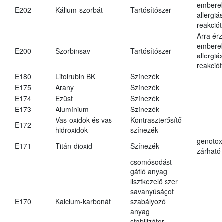
embere
E202
Kálium-szorbát
Tartósítószer
allergiá
reakciót
Arra ér
embere
E200
Szorbinsav
Tartósítószer
allergiá
reakciót
E180
Litolrubin BK
Színezék
E175
Arany
Színezék
E174
Ezüst
Színezék
E173
Alumínium
Színezék
Vas-oxidok és vas-
Kontraszterősítő
E172
hidroxidok
színezék
genotox
E171
Titán-dioxid
Színezék
zárható 
csomósodást
gátló anyag
lisztkezelő szer
savanyúságot
E170
Kalcium-karbonát
szabályozó
anyag
stabilizátor