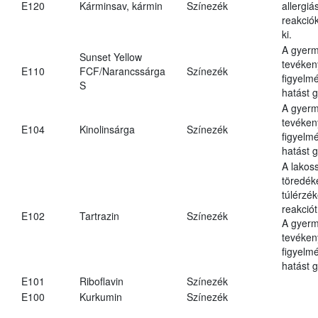
E120
Kárminsav, kármin
Színezék
allergiá
reakciók
ki.
A gyer
Sunset Yellow
tevéken
E110
FCF/Narancssárga
Színezék
figyelm
S
hatást g
A gyer
tevéken
E104
Kinolinsárga
Színezék
figyelm
hatást g
A lakos
töredék
túlérzé
reakciót
E102
Tartrazin
Színezék
A gyer
tevéken
figyelm
hatást g
E101
Riboflavin
Színezék
E100
Kurkumin
Színezék