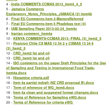
4 -
India COMMENTS CCMAS 2013_item3_4_5
5 -
Jamaica Comments
Explanatory_Notes_Principles_JAMAICA (2) item4b
6 -
Final EU Comments-item 2-MattersReferred
7 -
Final EU Comments-item 5 Phadebas text (4)
8 -
IAM Sampling Paper 2013-02-24_item4c
9 -
Iranian comment_item4a
10 -
KENYA COMMENTS-CCMAS 2013 -FINAL (3)_item2_5
11 -
Posicion Chile CX MAS 13 34 2 y CXMAS 13 34 6
(2)_Item2_5
12 -
CRD_item2 fat and oil
13 -
CRD_item3 fat and oli
14 -
ISO comments on the paper Draft Principles for the Use
of Sampling and Testing in International Food Trade-
item4a.docx
15 -
Histamine criteria.pdf
16 -
Item 4a partial redraft (NZ CRD proposal B).docx
17 -
Term of reference of WG_item5.docx
18 -
Item 4a clean and suggested format changes.docx
19 -
Terms of Reference for Sampling eWG.docx
20 -
Terms of Reference for criteria eWG