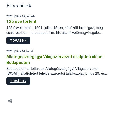
Friss hírek
2026. július 15, szerda
125 éve történt
125 évvel ezelőtt 1901. július 15-én, költözött be – igaz, még
csak részben – a budapesti m. kir. állami vetőmagvizsgáló
állomás a Kis Rókus utca 15. szám alatti, Czigler Győző által
TOVÁBB >
tervezett új épületébe.
2026. július 14, kedd
Állategészségügyi Világszervezet állatjóléti ülése
Budapesten
Budapesten tartották az Állategészségügyi Világszervezet
(WOAH) állatjólétért felelős szakértői találkozóját június 29. és
július 2. között. Az Agrár- és Élelmiszergazdaságért Felelős
TOVÁBB >
Minisztérium (AÉM) és a Nemzeti Élelmiszerlánc-biztonsági
Hivatal (Nébih) szervezésével megvalósult rendezvény célja a
gazdasági haszonállatok jólétének elősegítése volt az európai
régió országaiban. Az ülésen, több mint 50 résztvevő osztotta
meg tapasztalatait a gazdasági haszonállatok jólétének
fejlesztéséről.