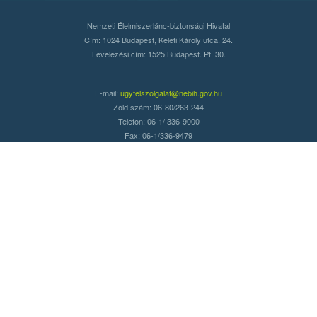
Nemzeti Élelmiszerlánc-biztonsági Hivatal
Cím: 1024 Budapest, Keleti Károly utca. 24.
Levelezési cím: 1525 Budapest. Pf. 30.
E-mail:
ugyfelszolgalat@nebih.gov.hu
Zöld szám: 06-80/263-244
Telefon: 06-1/ 336-9000
Fax: 06-1/336-9479