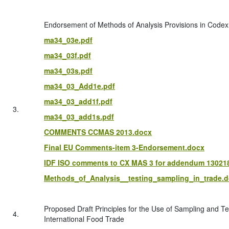
Endorsement of Methods of Analysis Provisions in Code
ma34_03e.pdf
ma34_03f.pdf
ma34_03s.pdf
ma34_03_Add1e.pdf
ma34_03_add1f.pdf
3.
ma34_03_add1s.pdf
COMMENTS CCMAS 2013.docx
Final EU Comments-item 3-Endorsement.docx
IDF ISO comments to CX MAS 3 for addendum 13021
Methods_of_Analysis__testing_sampling_in_trade.
Proposed Draft Principles for the Use of Sampling and Te
4.
International Food Trade