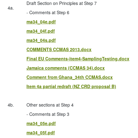
Draft Section on Principles at Step 7
4a.
- Comments at Step 6
ma34_04e.pdf
ma34_04f.pdf
ma34_04s.pdf
COMMENTS CCMAS 2013.docx
Final EU Comments-item4-SamplingTesting.docx
Jamaica comments (CCMAS 34).docx
Comment from Ghana_34th CCMAS.docx
Item 4a partial redraft (NZ CRD proposal B)
4b.
Other sections at Step 4
- Comments at Step 3
ma34_05e.pdf
ma34_05f.pdf