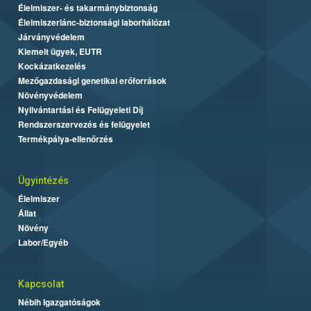
Élelmiszer- és takarmánybiztonság
Élelmiszerlánc-biztonsági laborhálózat
Járványvédelem
Kiemelt ügyek, EUTR
Kockázatkezelés
Mezőgazdasági genetikai erőforrások
Növényvédelem
Nyilvántartási és Felügyeleti Díj
Rendszerszervezés és felügyelet
Termékpálya-ellenőrzés
Ügyintézés
Élelmiszer
Állat
Növény
Labor/Egyéb
Kapcsolat
Nébih Igazgatóságok