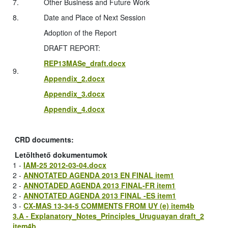
7.
Other Business and Future Work
8.
Date and Place of Next Session
Adoption of the Report
DRAFT REPORT:
REP13MASe_draft.docx
9.
Appendix_2.docx
Appendix_3.docx
Appendix_4.docx
CRD documents:
Letölthető dokumentumok
1 -
IAM-25 2012-03-04.docx
2 -
ANNOTATED AGENDA 2013 EN FINAL item1
2 -
ANNOTADED AGENDA 2013 FINAL-FR item1
2 -
ANNOTATED AGENDA 2013 FINAL -ES item1
3 -
CX-MAS 13-34-5 COMMENTS FROM UY (e) item4b
3.A - Explanatory_Notes_Principles_Uruguayan draft_2
item4b