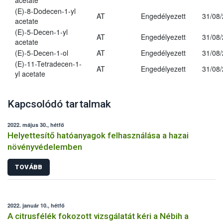
acetate
(E)-8-Dodecen-1-yl
AT
Engedélyezett
31/08
acetate
(E)-5-Decen-1-yl
AT
Engedélyezett
31/08
acetate
(E)-5-Decen-1-ol
AT
Engedélyezett
31/08
(E)-11-Tetradecen-1-
AT
Engedélyezett
31/08
yl acetate
Kapcsolódó tartalmak
2022. május 30., hétfő
Helyettesítő hatóanyagok felhasználása a hazai
növényvédelemben
TOVÁBB
2022. január 10., hétfő
A citrusfélék fokozott vizsgálatát kéri a Nébih a