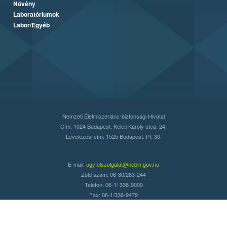
Növény
Laboratóriumok
Labor/Egyéb
Nemzeti Élelmiszerlánc-biztonsági Hivatal
Cím: 1024 Budapest, Keleti Károly utca. 24.
Levelezési cím: 1525 Budapest. Pf. 30.
E-mail:
ugyfelszolgalat@nebih.gov.hu
Zöld szám: 06-80/263-244
Telefon: 06-1/ 336-9000
Fax: 06-1/336-9479