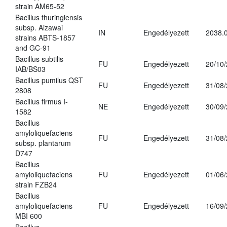
strain AM65-52
Bacillus thuringiensis
subsp. Aizawai
IN
Engedélyezett
2038.
strains ABTS-1857
and GC-91
Bacillus subtilis
FU
Engedélyezett
20/10
IAB/BS03
Bacillus pumilus QST
FU
Engedélyezett
31/08
2808
Bacillus firmus I-
NE
Engedélyezett
30/09
1582
Bacillus
amyloliquefaciens
FU
Engedélyezett
31/08
subsp. plantarum
D747
Bacillus
amyloliquefaciens
FU
Engedélyezett
01/06
strain FZB24
Bacillus
amyloliquefaciens
FU
Engedélyezett
16/09
MBI 600