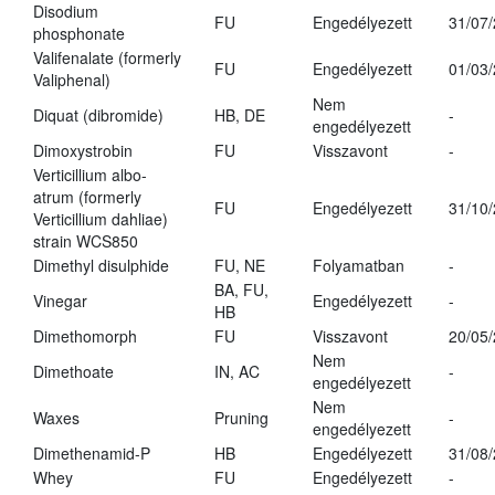
Disodium
FU
Engedélyezett
31/07
phosphonate
Valifenalate (formerly
FU
Engedélyezett
01/03
Valiphenal)
Nem
Diquat (dibromide)
HB, DE
-
engedélyezett
Dimoxystrobin
FU
Visszavont
-
Verticillium albo-
atrum (formerly
FU
Engedélyezett
31/10
Verticillium dahliae)
strain WCS850
Dimethyl disulphide
FU, NE
Folyamatban
-
BA, FU,
Vinegar
Engedélyezett
-
HB
Dimethomorph
FU
Visszavont
20/05
Nem
Dimethoate
IN, AC
-
engedélyezett
Nem
Waxes
Pruning
-
engedélyezett
Dimethenamid-P
HB
Engedélyezett
31/08
Whey
FU
Engedélyezett
-