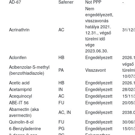
AD-67
Safener
Not PPP
-
Nem
engedélyezett,
visszavonás
hatálya 2021.
Acrinathrin
AC
31/12
12.31., végső
türelmi idő
vége
2023.06.30.
Aclonifen
HB
Engedélyezett
2026.
végső
Acibenzolar-S-methyl
PA
Visszavont
türelmi
(benzothiadiazole)
10/07
Acetic acid
HB
Engedélyezett
2026.1
Acetamiprid
IN
Engedélyezett
28/02
Acequinocyl
AC
Engedélyezett
15/11
ABE-IT 56
FU
Engedélyezett
20/05
Abamectin (aka
AC, IN
Engedélyezett
2038.
avermectin)
Quinolin-8-ol
FU
Engedélyezett
30/06
6-Benzyladenine
PG
Engedélyezett
15/01