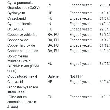
Cydia pomonella
IN
Engedélyezett
2038.
Granulovirus (CpGV)
Cycloxydim
HB
Engedélyezett
31/01
Cyazofamid
FU
Engedélyezett
31/07
Cyantraniliprole
IN
Engedélyezett
14/09
COS-OGA
FU
Engedélyezett
22/04
Copper oxychloride
BA, FU
Engedélyezett
31/12
Copper oxide
BA, FU
Engedélyezett
31/12
Copper hydroxide
BA, FU
Engedélyezett
31/12
Copper compounds
BA, FU
Engedélyezett
30/06
Coniothyrium
minitans Strain
FU
Engedélyezett
31/07
CON/M/91-08 (DSM
9660)
Cloquintocet mexyl
Safener
Not PPP
-
Clopyralid
HB
Engedélyezett
30/04
Clonostachys rosea
strain J1446
(Gliocladium
FU
Engedélyezett
31/03
catenulatum strain
J1446)