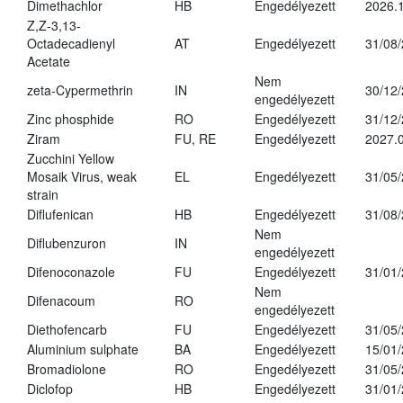
Dimethachlor
HB
Engedélyezett
2026.1
Z,Z-3,13-
Octadecadienyl
AT
Engedélyezett
31/08
Acetate
Nem
zeta-Cypermethrin
IN
30/12
engedélyezett
Zinc phosphide
RO
Engedélyezett
31/12
Ziram
FU, RE
Engedélyezett
2027.
Zucchini Yellow
Mosaik Virus, weak
EL
Engedélyezett
31/05
strain
Diflufenican
HB
Engedélyezett
31/08
Nem
Diflubenzuron
IN
engedélyezett
Difenoconazole
FU
Engedélyezett
31/01
Nem
Difenacoum
RO
engedélyezett
Diethofencarb
FU
Engedélyezett
31/05
Aluminium sulphate
BA
Engedélyezett
15/01
Bromadiolone
RO
Engedélyezett
31/05
Diclofop
HB
Engedélyezett
31/01