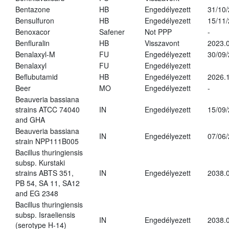
Bentazone
HB
Engedélyezett
31/10
Bensulfuron
HB
Engedélyezett
15/11
Benoxacor
Safener
Not PPP
-
Benfluralin
HB
Visszavont
2023.
Benalaxyl-M
FU
Engedélyezett
30/09
Benalaxyl
FU
Engedélyezett
Beflubutamid
HB
Engedélyezett
2026.
Beer
MO
Engedélyezett
-
Beauveria bassiana
strains ATCC 74040
IN
Engedélyezett
15/09
and GHA
Beauveria bassiana
IN
Engedélyezett
07/06
strain NPP111B005
Bacillus thuringiensis
subsp. Kurstaki
strains ABTS 351,
IN
Engedélyezett
2038.
PB 54, SA 11, SA12
and EG 2348
Bacillus thuringiensis
subsp. Israeliensis
IN
Engedélyezett
2038.
(serotype H-14)