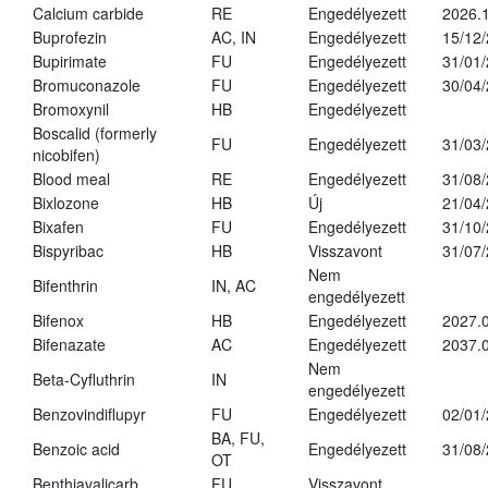
Calcium carbide
RE
Engedélyezett
2026.1
Buprofezin
AC, IN
Engedélyezett
15/12
Bupirimate
FU
Engedélyezett
31/01
Bromuconazole
FU
Engedélyezett
30/04
Bromoxynil
HB
Engedélyezett
Boscalid (formerly
FU
Engedélyezett
31/03
nicobifen)
Blood meal
RE
Engedélyezett
31/08
Bixlozone
HB
Új
21/04
Bixafen
FU
Engedélyezett
31/10
Bispyribac
HB
Visszavont
31/07
Nem
Bifenthrin
IN, AC
engedélyezett
Bifenox
HB
Engedélyezett
2027.0
Bifenazate
AC
Engedélyezett
2037.
Nem
Beta-Cyfluthrin
IN
engedélyezett
Benzovindiflupyr
FU
Engedélyezett
02/01
BA, FU,
Benzoic acid
Engedélyezett
31/08
OT
Benthiavalicarb
FU
Visszavont