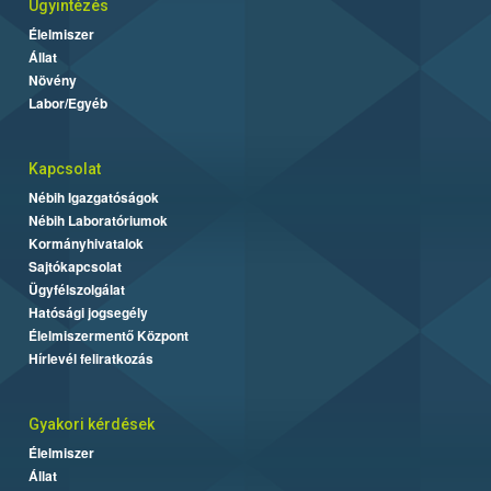
Ügyintézés
Élelmiszer
Állat
Növény
Labor/Egyéb
Kapcsolat
Nébih Igazgatóságok
Nébih Laboratóriumok
Kormányhivatalok
Sajtókapcsolat
Ügyfélszolgálat
Hatósági jogsegély
Élelmiszermentő Központ
Hírlevél feliratkozás
Gyakori kérdések
Élelmiszer
Állat