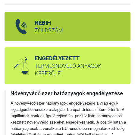
NÉBIH
ZÖLDSZÁM
ENGEDÉLYEZETT
TERMÉSNÖVELŐ ANYAGOK
KERESŐJE
Növényvédő szer hatóanyagok engedélyezése
A növényvédő szer hatóanyagok engedélyezése a világ egyik
legszigorúbb rendszere alapján, Európai Uniós szinten történik. A
tagállamok csak az így létrejövő ún. pozitív lista hatóanyagaiból
készített növényvédő szereket engedélyezhetik. A pozitív listán a
hatóanyag csak a vonatkozó EU rendeletben meghatározott ideig
(általában 7-15 évig) maradhat, utána felül kell vizsgálni. A