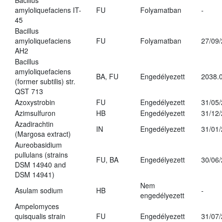
Bacillus
amyloliquefaciens IT-
FU
Folyamatban
-
45
Bacillus
amyloliquefaciens
FU
Folyamatban
27/09
AH2
Bacillus
amyloliquefaciens
BA, FU
Engedélyezett
2038.
(former subtilis) str.
QST 713
Azoxystrobin
FU
Engedélyezett
31/05
Azimsulfuron
HB
Engedélyezett
31/12
Azadirachtin
IN
Engedélyezett
31/01
(Margosa extract)
Aureobasidium
pullulans (strains
FU, BA
Engedélyezett
30/06
DSM 14940 and
DSM 14941)
Nem
Asulam sodium
HB
-
engedélyezett
Ampelomyces
quisqualis strain
FU
Engedélyezett
31/07