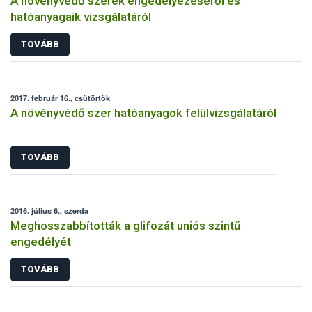
A növényvédő szerek engedélyezéséről és
hatóanyagaik vizsgálatáról
TOVÁBB
2017. február 16., csütörtök
A növényvédő szer hatóanyagok felülvizsgálatáról
TOVÁBB
2016. július 6., szerda
Meghosszabbították a glifozát uniós szintű
engedélyét
TOVÁBB