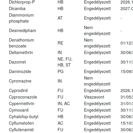
Dichlorprop-P
HB
Engedélyezett
2026.
Dicamba
HB
Engedélyezett
2027.0
Diammonium
AT
Engedélyezett
-
phosphate
Nem
Desmedipham
HB
-
engedélyezett
Denathonium
Nem
RE
01/12
benzoate
engedélyezett
Deltamethrin
IN
Engedélyezett
30/06
NE, FU,
Dazomet
Engedélyezett
30/11
HB, ST
Daminozide
PG
Engedélyezett
15/09
Nem
Cyromazine
IN
engedélyezett
Cyprodinil
FU
Engedélyezett
2026.
Cyproconazole
FU
Visszavont
31/05
Cypermethrin
IN, AC
Engedélyezett
31/01
Cymoxanil
FU
Engedélyezett
30/11
Cyhalofop-butyl
HB
Engedélyezett
30/06
Cyflumetofen
AC
Engedélyezett
15/10
Cyflufenamid
FU
Engedélyezett
30/06