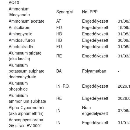
AQ10
Ammonium
Synergist
Not PPP
thiocyanate
Ammonium acetate
AT
Engedélyezett
31/08
Amisulbrom
FU
Engedélyezett
15/09
Aminopyralid
HB
Engedélyezett
31/05
Amidosulfuron
HB
Engedélyezett
30/09
Ametoctradin
FU
Engedélyezett
31/05
Aluminium silicate
RE
Engedélyezett
31/03
(aka kaolin)
Aluminium
potassium sulphate
BA
Folyamatban
-
dodecahydrate
Aluminium
IN, RO
Engedélyezett
2026.1
phosphide
Aluminium
RE
Engedélyezett
2026.0
ammonium sulphate
Alpha-Cypermethrin
Nem
IN
07/06
(aka alphamethrin)
engedélyezett
Adoxophyes orana
IN
Engedélyezett
31/01
GV strain BV-0001