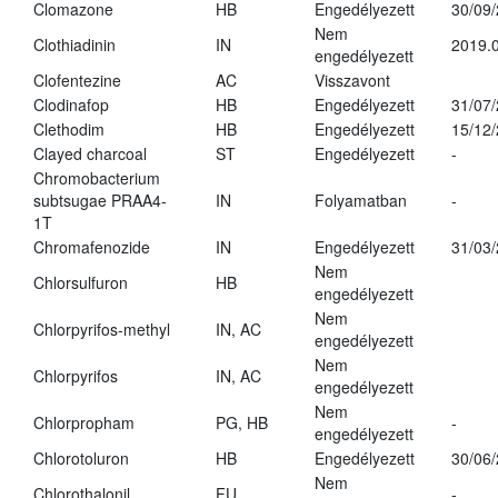
Clomazone
HB
Engedélyezett
30/09
Nem
Clothiadinin
IN
2019.0
engedélyezett
Clofentezine
AC
Visszavont
Clodinafop
HB
Engedélyezett
31/07
Clethodim
HB
Engedélyezett
15/12
Clayed charcoal
ST
Engedélyezett
-
Chromobacterium
subtsugae PRAA4-
IN
Folyamatban
-
1T
Chromafenozide
IN
Engedélyezett
31/03
Nem
Chlorsulfuron
HB
engedélyezett
Nem
Chlorpyrifos-methyl
IN, AC
engedélyezett
Nem
Chlorpyrifos
IN, AC
engedélyezett
Nem
Chlorpropham
PG, HB
-
engedélyezett
Chlorotoluron
HB
Engedélyezett
30/06
Nem
Chlorothalonil
FU
-