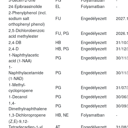
3-decen-2-one
PG
Folyamatban
-
24-Epibrassinolide
EL
Folyamatban
-
2-Phenylphenol (incl.
sodium salt
FU
Engedélyezett
2027.1
orthophenyl phenol)
2,5-Dichlorobenzoic
FU, PG
Engedélyezett
2026.
acid methylester
2,4-DB
HB
Engedélyezett
31/10
2,4-D
HB, PG
Engedélyezett
31/12
1-Naphthylacetic
PG
Engedélyezett
30/11
acid (1-NAA)
1-
Naphthylacetamide
PG
Engedélyezett
30/11
(1-NAD)
1-Methyl-
PG
Engedélyezett
31/07
cyclopropene
1-Decanol
PG
Engedélyezett
30/06
1,4-
PG
Engedélyezett
30/09
Dimethylnaphthalene
1,3-Dichloropropene
HB, NE
Folyamatban
-
(Z,E)-9,12-
Tetradecadien-1-yl
AT
Engedélyezett
31/08