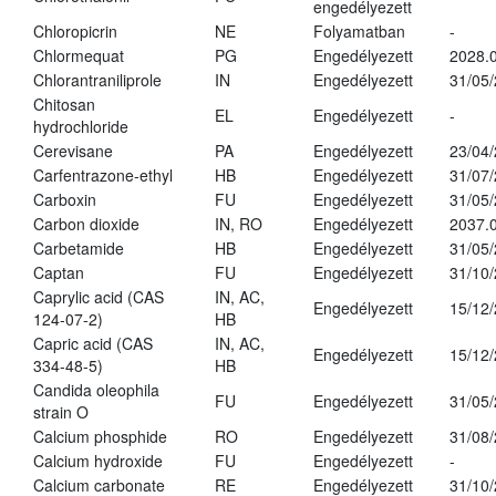
engedélyezett
Chloropicrin
NE
Folyamatban
-
Chlormequat
PG
Engedélyezett
2028.0
Chlorantraniliprole
IN
Engedélyezett
31/05
Chitosan
EL
Engedélyezett
-
hydrochloride
Cerevisane
PA
Engedélyezett
23/04
Carfentrazone-ethyl
HB
Engedélyezett
31/07
Carboxin
FU
Engedélyezett
31/05
Carbon dioxide
IN, RO
Engedélyezett
2037.
Carbetamide
HB
Engedélyezett
31/05
Captan
FU
Engedélyezett
31/10
Caprylic acid (CAS
IN, AC,
Engedélyezett
15/12
124-07-2)
HB
Capric acid (CAS
IN, AC,
Engedélyezett
15/12
334-48-5)
HB
Candida oleophila
FU
Engedélyezett
31/05
strain O
Calcium phosphide
RO
Engedélyezett
31/08
Calcium hydroxide
FU
Engedélyezett
-
Calcium carbonate
RE
Engedélyezett
31/10