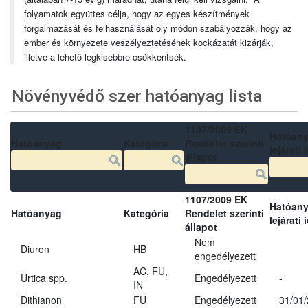
folyamatok együttes célja, hogy az egyes készítmények
forgalmazását és felhasználását oly módon szabályozzák, hogy az
ember és környezete veszélyeztetésének kockázatát kizárják,
illetve a lehető legkisebbre csökkentsék.
Növényvédő szer hatóanyag lista
1107/2009 EK
Hatóan
Hatóanyag
Kategória
Rendelet szerinti
lejárati 
állapot
1107/2009 EK
Hatóan
Hatóanyag
Kategória
Rendelet szerinti
lejárati 
állapot
Nem
Diuron
HB
engedélyezett
AC, FU,
Urtica spp.
Engedélyezett
-
IN
Dithianon
FU
Engedélyezett
31/01