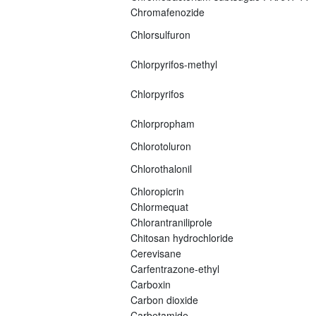
Chromafenozide
Chlorsulfuron
Chlorpyrifos-methyl
Chlorpyrifos
Chlorpropham
Chlorotoluron
Chlorothalonil
Chloropicrin
Chlormequat
Chlorantraniliprole
Chitosan hydrochloride
Cerevisane
Carfentrazone-ethyl
Carboxin
Carbon dioxide
Carbetamide