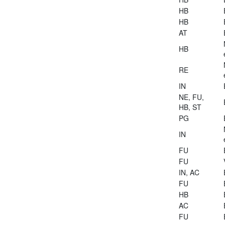
HB
HB
AT
HB
RE
IN
NE, FU,
HB, ST
PG
IN
FU
FU
IN, AC
FU
HB
AC
FU