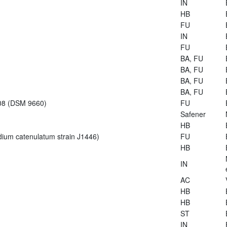
IN
HB
FU
IN
FU
BA, FU
BA, FU
BA, FU
BA, FU
-08 (DSM 9660)
FU
Safener
HB
dium catenulatum strain J1446)
FU
HB
IN
AC
HB
HB
ST
IN