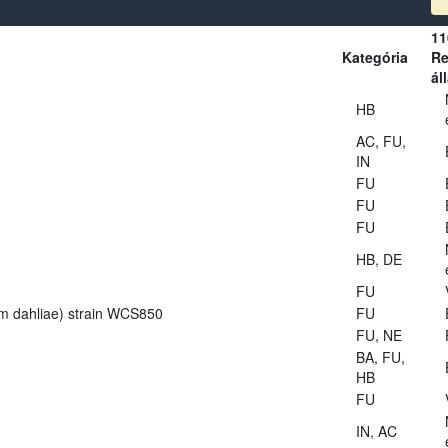
11
Kategória
Re
ál
HB
AC, FU,
IN
FU
FU
FU
HB, DE
FU
lium dahliae) strain WCS850
FU
FU, NE
BA, FU,
HB
FU
IN, AC