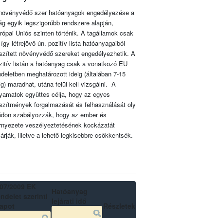
növényvédő szer hatóanyagok engedélyezése a
lág egyik legszigorúbb rendszere alapján,
rópai Uniós szinten történik. A tagállamok csak
 így létrejövő ún. pozitív lista hatóanyagaiból
szített növényvédő szereket engedélyezhetik. A
zitív listán a hatóanyag csak a vonatkozó EU
ndeletben meghatározott ideig (általában 7-15
ig) maradhat, utána felül kell vizsgálni. A
lyamatok együttes célja, hogy az egyes
szítmények forgalmazását és felhasználását oly
don szabályozzák, hogy az ember és
rnyezete veszélyeztetésének kockázatát
zárják, illetve a lehető legkisebbre csökkentsék.
07/2009 EK
Hatóanyag
ndelet szerinti
lejárati idő
lapot
Részletek