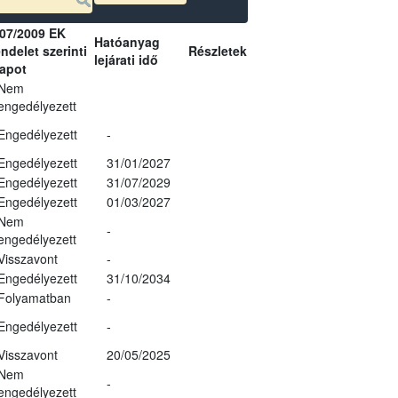
07/2009 EK
Hatóanyag
ndelet szerinti
Részletek
lejárati idő
lapot
Nem
engedélyezett
Engedélyezett
-
Engedélyezett
31/01/2027
Engedélyezett
31/07/2029
Engedélyezett
01/03/2027
Nem
-
engedélyezett
Visszavont
-
Engedélyezett
31/10/2034
Folyamatban
-
Engedélyezett
-
Visszavont
20/05/2025
Nem
-
engedélyezett