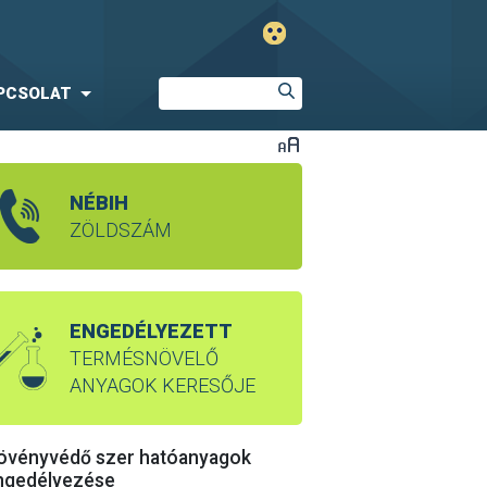
PCSOLAT
NÉBIH
ZÖLDSZÁM
ENGEDÉLYEZETT
TERMÉSNÖVELŐ
ANYAGOK KERESŐJE
övényvédő szer hatóanyagok
ngedélyezése