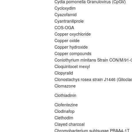
Cydia pomonella Granulovirus (CpGV)
Cycloxydim
Cyazofamid
Cyantraniliprole
COS-OGA
Copper oxychloride
Copper oxide
Copper hydroxide
Copper compounds
Coniothyrium minitans Strain CON/M/91
Cloquintocet mexyl
Clopyralid
Clonostachys rosea strain J1446 (Gliocla
Clomazone
Clothiadinin
Clofentezine
Clodinafop
Clethodim
Clayed charcoal
Chromobacterium subtsugae PRAA4-1T