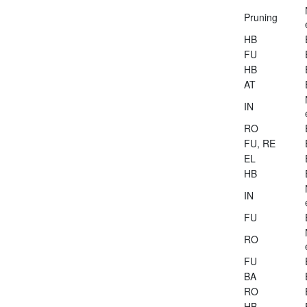
Pruning
HB
FU
HB
AT
IN
RO
FU, RE
EL
HB
IN
FU
RO
FU
BA
RO
HB