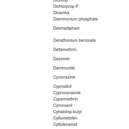
Dichlorprop-P
Dicamba
Diammonium phosphate
Desmedipham
Denathonium benzoate
Deltamethrin
Dazomet
Daminozide
Cyromazine
Cyprodinil
Cyproconazole
Cypermethrin
Cymoxanil
Cyhalofop-butyl
Cyflumetofen
Cyflufenamid