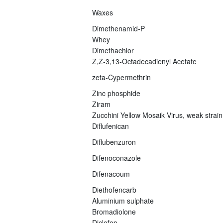
Waxes
Dimethenamid-P
Whey
Dimethachlor
Z,Z-3,13-Octadecadienyl Acetate
zeta-Cypermethrin
Zinc phosphide
Ziram
Zucchini Yellow Mosaik Virus, weak strain
Diflufenican
Diflubenzuron
Difenoconazole
Difenacoum
Diethofencarb
Aluminium sulphate
Bromadiolone
Diclofop