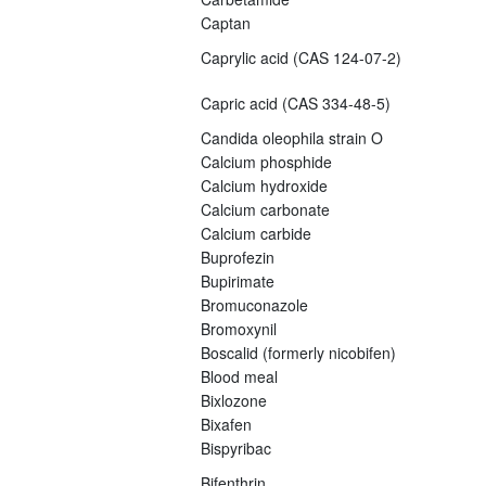
Captan
Caprylic acid (CAS 124-07-2)
Capric acid (CAS 334-48-5)
Candida oleophila strain O
Calcium phosphide
Calcium hydroxide
Calcium carbonate
Calcium carbide
Buprofezin
Bupirimate
Bromuconazole
Bromoxynil
Boscalid (formerly nicobifen)
Blood meal
Bixlozone
Bixafen
Bispyribac
Bifenthrin