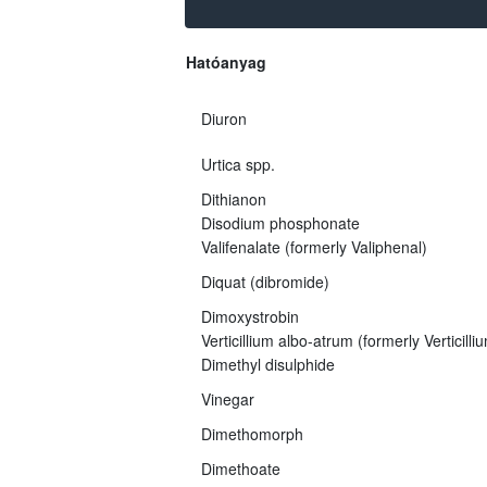
Hatóanyag
Diuron
Urtica spp.
Dithianon
Disodium phosphonate
Valifenalate (formerly Valiphenal)
Diquat (dibromide)
Dimoxystrobin
Verticillium albo-atrum (formerly Verticil
Dimethyl disulphide
Vinegar
Dimethomorph
Dimethoate