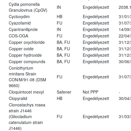
Cydia pomonella
IN
Engedélyezett
2038.
Granulovirus (CpGV)
Cycloxydim
HB
Engedélyezett
31/01
Cyazofamid
FU
Engedélyezett
31/07
Cyantraniliprole
IN
Engedélyezett
14/09
COS-OGA
FU
Engedélyezett
22/04
Copper oxychloride
BA, FU
Engedélyezett
31/12
Copper oxide
BA, FU
Engedélyezett
31/12
Copper hydroxide
BA, FU
Engedélyezett
31/12
Copper compounds
BA, FU
Engedélyezett
30/06
Coniothyrium
minitans Strain
FU
Engedélyezett
31/07
CON/M/91-08 (DSM
9660)
Cloquintocet mexyl
Safener
Not PPP
-
Clopyralid
HB
Engedélyezett
30/04
Clonostachys rosea
strain J1446
(Gliocladium
FU
Engedélyezett
31/03
catenulatum strain
J1446)