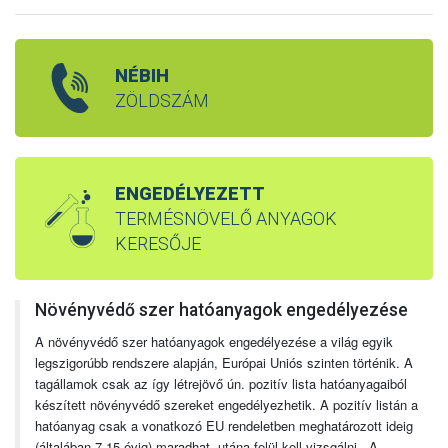
NÉBIH
ZÖLDSZÁM
ENGEDÉLYEZETT
TERMÉSNÖVELŐ ANYAGOK
KERESŐJE
Növényvédő szer hatóanyagok engedélyezése
A növényvédő szer hatóanyagok engedélyezése a világ egyik
legszigorúbb rendszere alapján, Európai Uniós szinten történik. A
tagállamok csak az így létrejövő ún. pozitív lista hatóanyagaiból
készített növényvédő szereket engedélyezhetik. A pozitív listán a
hatóanyag csak a vonatkozó EU rendeletben meghatározott ideig
(általában 7-15 évig) maradhat, utána felül kell vizsgálni. A