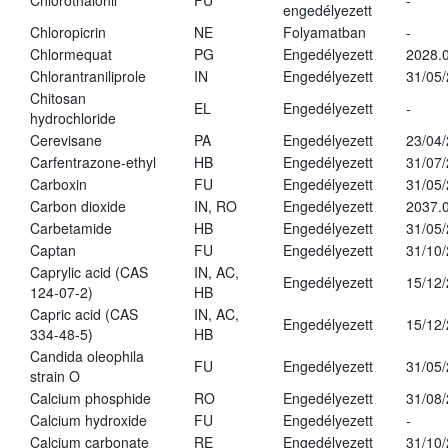
Chlorothalonil
FU
-
engedélyezett
Chloropicrin
NE
Folyamatban
-
Chlormequat
PG
Engedélyezett
2028.0
Chlorantraniliprole
IN
Engedélyezett
31/05
Chitosan
EL
Engedélyezett
-
hydrochloride
Cerevisane
PA
Engedélyezett
23/04
Carfentrazone-ethyl
HB
Engedélyezett
31/07
Carboxin
FU
Engedélyezett
31/05
Carbon dioxide
IN, RO
Engedélyezett
2037.
Carbetamide
HB
Engedélyezett
31/05
Captan
FU
Engedélyezett
31/10
Caprylic acid (CAS
IN, AC,
Engedélyezett
15/12
124-07-2)
HB
Capric acid (CAS
IN, AC,
Engedélyezett
15/12
334-48-5)
HB
Candida oleophila
FU
Engedélyezett
31/05
strain O
Calcium phosphide
RO
Engedélyezett
31/08
Calcium hydroxide
FU
Engedélyezett
-
Calcium carbonate
RE
Engedélyezett
31/10