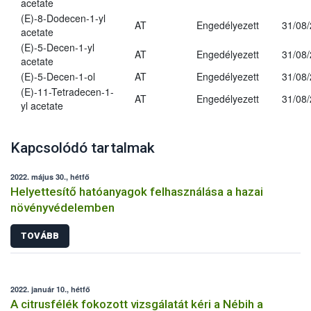
acetate
(E)-8-Dodecen-1-yl
AT
Engedélyezett
31/08
acetate
(E)-5-Decen-1-yl
AT
Engedélyezett
31/08
acetate
(E)-5-Decen-1-ol
AT
Engedélyezett
31/08
(E)-11-Tetradecen-1-
AT
Engedélyezett
31/08
yl acetate
Kapcsolódó tartalmak
2022. május 30., hétfő
Helyettesítő hatóanyagok felhasználása a hazai
növényvédelemben
TOVÁBB
2022. január 10., hétfő
A citrusfélék fokozott vizsgálatát kéri a Nébih a