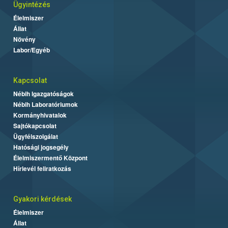
Ügyintézés
Élelmiszer
Állat
Növény
Labor/Egyéb
Kapcsolat
Nébih Igazgatóságok
Nébih Laboratóriumok
Kormányhivatalok
Sajtókapcsolat
Ügyfélszolgálat
Hatósági jogsegély
Élelmiszermentő Központ
Hírlevél feliratkozás
Gyakori kérdések
Élelmiszer
Állat