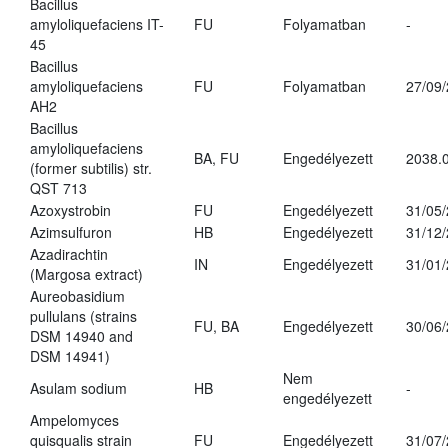
Bacillus
amyloliquefaciens IT-
FU
Folyamatban
-
45
Bacillus
amyloliquefaciens
FU
Folyamatban
27/09
AH2
Bacillus
amyloliquefaciens
BA, FU
Engedélyezett
2038.
(former subtilis) str.
QST 713
Azoxystrobin
FU
Engedélyezett
31/05
Azimsulfuron
HB
Engedélyezett
31/12
Azadirachtin
IN
Engedélyezett
31/01
(Margosa extract)
Aureobasidium
pullulans (strains
FU, BA
Engedélyezett
30/06
DSM 14940 and
DSM 14941)
Nem
Asulam sodium
HB
-
engedélyezett
Ampelomyces
quisqualis strain
FU
Engedélyezett
31/07