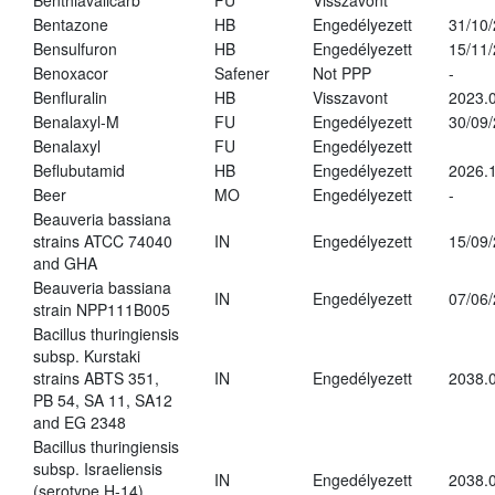
Benthiavalicarb
FU
Visszavont
Bentazone
HB
Engedélyezett
31/10
Bensulfuron
HB
Engedélyezett
15/11
Benoxacor
Safener
Not PPP
-
Benfluralin
HB
Visszavont
2023.
Benalaxyl-M
FU
Engedélyezett
30/09
Benalaxyl
FU
Engedélyezett
Beflubutamid
HB
Engedélyezett
2026.
Beer
MO
Engedélyezett
-
Beauveria bassiana
strains ATCC 74040
IN
Engedélyezett
15/09
and GHA
Beauveria bassiana
IN
Engedélyezett
07/06
strain NPP111B005
Bacillus thuringiensis
subsp. Kurstaki
strains ABTS 351,
IN
Engedélyezett
2038.
PB 54, SA 11, SA12
and EG 2348
Bacillus thuringiensis
subsp. Israeliensis
IN
Engedélyezett
2038.
(serotype H-14)