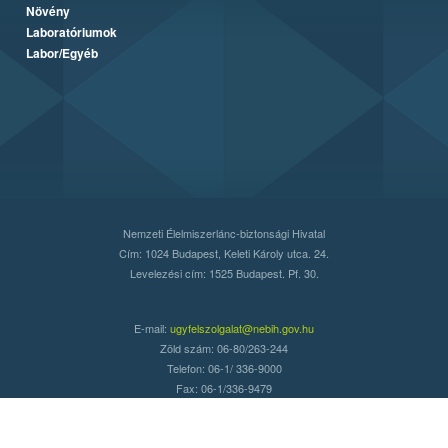
Növény
Laboratóriumok
Labor/Egyéb
Nemzeti Élelmiszerlánc-biztonsági Hivatal
Cím: 1024 Budapest, Keleti Károly utca. 24.
Levelezési cím: 1525 Budapest. Pf. 30.
E-mail:
ugyfelszolgalat@nebih.gov.hu
Zöld szám: 06-80/263-244
Telefon: 06-1/ 336-9000
Fax: 06-1/336-9479