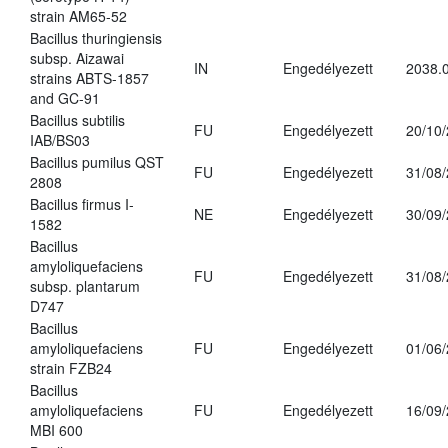
strain AM65-52
Bacillus thuringiensis
subsp. Aizawai
IN
Engedélyezett
2038.
strains ABTS-1857
and GC-91
Bacillus subtilis
FU
Engedélyezett
20/10
IAB/BS03
Bacillus pumilus QST
FU
Engedélyezett
31/08
2808
Bacillus firmus I-
NE
Engedélyezett
30/09
1582
Bacillus
amyloliquefaciens
FU
Engedélyezett
31/08
subsp. plantarum
D747
Bacillus
amyloliquefaciens
FU
Engedélyezett
01/06
strain FZB24
Bacillus
amyloliquefaciens
FU
Engedélyezett
16/09
MBI 600