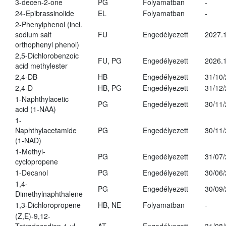
3-decen-2-one
PG
Folyamatban
-
24-Epibrassinolide
EL
Folyamatban
-
2-Phenylphenol (incl.
sodium salt
FU
Engedélyezett
2027.1
orthophenyl phenol)
2,5-Dichlorobenzoic
FU, PG
Engedélyezett
2026.
acid methylester
2,4-DB
HB
Engedélyezett
31/10
2,4-D
HB, PG
Engedélyezett
31/12
1-Naphthylacetic
PG
Engedélyezett
30/11
acid (1-NAA)
1-
Naphthylacetamide
PG
Engedélyezett
30/11
(1-NAD)
1-Methyl-
PG
Engedélyezett
31/07
cyclopropene
1-Decanol
PG
Engedélyezett
30/06
1,4-
PG
Engedélyezett
30/09
Dimethylnaphthalene
1,3-Dichloropropene
HB, NE
Folyamatban
-
(Z,E)-9,12-