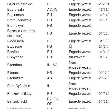
Calcium carbide
RE
Engedélyezett
2026.1
Buprofezin
AC, IN
Engedélyezett
15/12
Bupirimate
FU
Engedélyezett
31/01
Bromuconazole
FU
Engedélyezett
30/04
Bromoxynil
HB
Engedélyezett
Boscalid (formerly
FU
Engedélyezett
31/03
nicobifen)
Blood meal
RE
Engedélyezett
31/08
Bixlozone
HB
Új
21/04
Bixafen
FU
Engedélyezett
31/10
Bispyribac
HB
Visszavont
31/07
Nem
Bifenthrin
IN, AC
engedélyezett
Bifenox
HB
Engedélyezett
2027.0
Bifenazate
AC
Engedélyezett
2037.
Nem
Beta-Cyfluthrin
IN
engedélyezett
Benzovindiflupyr
FU
Engedélyezett
02/01
BA, FU,
Benzoic acid
Engedélyezett
31/08
OT