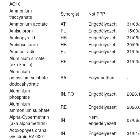
AQ10
Ammonium
Synergist
Not PPP
thiocyanate
Ammonium acetate
AT
Engedélyezett
31/08
Amisulbrom
FU
Engedélyezett
15/09
Aminopyralid
HB
Engedélyezett
31/05
Amidosulfuron
HB
Engedélyezett
30/09
Ametoctradin
FU
Engedélyezett
31/05
Aluminium silicate
RE
Engedélyezett
31/03
(aka kaolin)
Aluminium
potassium sulphate
BA
Folyamatban
-
dodecahydrate
Aluminium
IN, RO
Engedélyezett
2026.1
phosphide
Aluminium
RE
Engedélyezett
2026.0
ammonium sulphate
Alpha-Cypermethrin
Nem
IN
07/06
(aka alphamethrin)
engedélyezett
Adoxophyes orana
IN
Engedélyezett
31/01
GV strain BV-0001