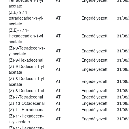
Tetradecadien-1-yl
AT
Engedélyezett
31/08
acetate
(Z,E)-9,11-
tetradecadien-1-yl-
AT
Engedélyezett
31/08
acetate
(Z,E)-7,11-
Hexadecadien-1-yl
AT
Engedélyezett
31/08
acetate
(Z)-9-Tetradecen-1-
AT
Engedélyezett
31/08
yl acetate
(Z)-9-Hexadecenal
AT
Engedélyezett
31/08
(Z)-9-Dodecen-1-yl
AT
Engedélyezett
31/08
acetate
(Z)-8-Dodecen-1-yl
AT
Engedélyezett
31/08
acetate
(Z)-8-Dodecen-1-ol
AT
Engedélyezett
31/08
(Z)-7-Tetradecenal
AT
Engedélyezett
31/08
(Z)-13-Octadecenal
AT
Engedélyezett
31/08
(Z)-11-Hexadecenal
AT
Engedélyezett
31/08
(Z)-11-Hexadecen-
AT
Engedélyezett
31/08
1-yl acetate
(Z)-11-Hexadecen-