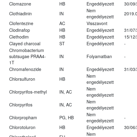
Clomazone
HB
Engedélyezett
30/09
Nem
Clothiadinin
IN
2019.0
engedélyezett
Clofentezine
AC
Visszavont
Clodinafop
HB
Engedélyezett
31/07
Clethodim
HB
Engedélyezett
15/12
Clayed charcoal
ST
Engedélyezett
-
Chromobacterium
subtsugae PRAA4-
IN
Folyamatban
-
1T
Chromafenozide
IN
Engedélyezett
31/03
Nem
Chlorsulfuron
HB
engedélyezett
Nem
Chlorpyrifos-methyl
IN, AC
engedélyezett
Nem
Chlorpyrifos
IN, AC
engedélyezett
Nem
Chlorpropham
PG, HB
-
engedélyezett
Chlorotoluron
HB
Engedélyezett
30/06
Nem