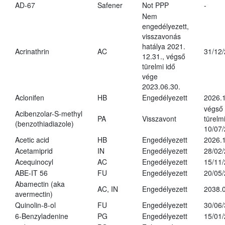
AD-67
Safener
Not PPP
-
Nem
engedélyezett,
visszavonás
hatálya 2021.
Acrinathrin
AC
31/12
12.31., végső
türelmi idő
vége
2023.06.30.
Aclonifen
HB
Engedélyezett
2026.
végső
Acibenzolar-S-methyl
PA
Visszavont
türelmi
(benzothiadiazole)
10/07
Acetic acid
HB
Engedélyezett
2026.1
Acetamiprid
IN
Engedélyezett
28/02
Acequinocyl
AC
Engedélyezett
15/11
ABE-IT 56
FU
Engedélyezett
20/05
Abamectin (aka
AC, IN
Engedélyezett
2038.
avermectin)
Quinolin-8-ol
FU
Engedélyezett
30/06
6-Benzyladenine
PG
Engedélyezett
15/01