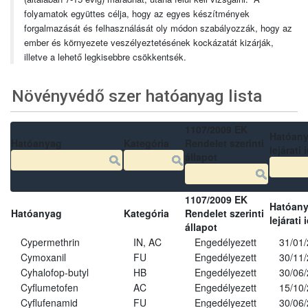
folyamatok együttes célja, hogy az egyes készítmények
forgalmazását és felhasználását oly módon szabályozzák, hogy az
ember és környezete veszélyeztetésének kockázatát kizárják,
illetve a lehető legkisebbre csökkentsék.
Növényvédő szer hatóanyag lista
1107/2009 EK
Hatóan
Hatóanyag
Kategória
Rendelet szerinti
lejárati 
állapot
1107/2009 EK
Hatóan
Hatóanyag
Kategória
Rendelet szerinti
lejárati 
állapot
Cypermethrin
IN, AC
Engedélyezett
31/01
Cymoxanil
FU
Engedélyezett
30/11
Cyhalofop-butyl
HB
Engedélyezett
30/06
Cyflumetofen
AC
Engedélyezett
15/10
Cyflufenamid
FU
Engedélyezett
30/06