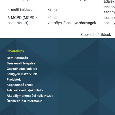
adalé
techno
4-metil-imidazol
kémiai
szenn
3-MCPD (MCPD-k
kémiai
techno
és észtereik)
veszélyek/szennyezőanyagok
szenn
Cookie beállítások
Hivatalunk
Bemutatkozás
Szervezeti felépítés
Gazdálkodási adatok
Felügyeleti szervünk
Projektek
Kapcsolódó linkek
Adatkezelési tájékoztató
Akadálymentességi nyilatkozat
Üzemeltetési információ