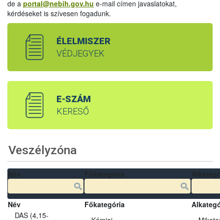
de a
portal@nebih.gov.hu
e-mail címen javaslatokat,
kérdéseket is szívesen fogadunk.
ÉLELMISZER
VÉDJEGYEK
E-SZÁM
KERESŐ
Veszélyzóna
Név
Főkategória
Alkategó
Név
Főkategória
Alkategó
DAS (4,15-