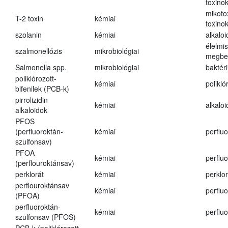
toxino
mikoto
T-2 toxin
kémiai
toxino
szolanin
kémiai
alkaloi
élelmi
szalmonellózis
mikrobiológiai
megbe
Salmonella spp.
mikrobiológiai
baktér
poliklórozott-
kémiai
polikló
bifenilek (PCB-k)
pirrolizidin
kémiai
alkalo
alkaloidok
PFOS
(perfluoroktán-
kémiai
perfluo
szulfonsav)
PFOA
kémiai
perfluo
(perflouroktánsav)
perklorát
kémiai
perklor
perflouroktánsav
kémiai
perfluo
(PFOA)
perfluoroktán-
kémiai
perfluo
szulfonsav (PFOS)