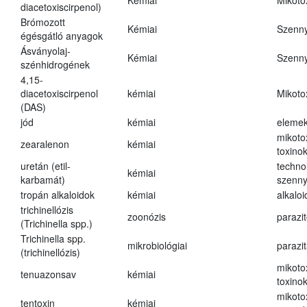
Kémiai
Mikoto
diacetoxiscirpenol)
Brómozott
Kémiai
Szenn
égésgátló anyagok
Ásványolaj-
Kémiai
Szenn
szénhidrogének
4,15-
diacetoxiscirpenol
kémiai
Mikoto
(DAS)
jód
kémiai
eleme
mikoto
zearalenon
kémiai
toxino
uretán (etil-
techno
kémiai
karbamát)
szenn
tropán alkaloidok
kémiai
alkalo
trichinellózis
zoonózis
parazit
(Trichinella spp.)
Trichinella spp.
mikrobiológiai
parazi
(trichinellózis)
mikoto
tenuazonsav
kémiai
toxino
mikoto
tentoxin
kémiai