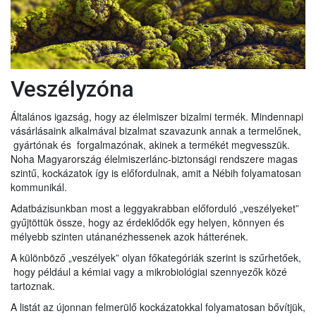
Veszélyzóna
Általános igazság, hogy az élelmiszer bizalmi termék. Mindennapi
vásárlásaink alkalmával bizalmat szavazunk annak a termelőnek,
gyártónak és forgalmazónak, akinek a termékét megvesszük.
Noha Magyarország élelmiszerlánc-biztonsági rendszere magas
szintű, kockázatok így is előfordulnak, amit a Nébih folyamatosan
kommunikál.
Adatbázisunkban most a leggyakrabban előforduló „veszélyeket”
gyűjtöttük össze, hogy az érdeklődők egy helyen, könnyen és
mélyebb szinten utánanézhessenek azok hátterének.
A különböző „veszélyek” olyan főkategóriák szerint is szűrhetőek,
hogy például a kémiai vagy a mikrobiológiai szennyezők közé
tartoznak.
A listát az újonnan felmerülő kockázatokkal folyamatosan bővítjük,