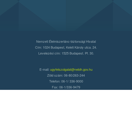
Nemzeti Élelmiszerlánc-biztonsági Hivatal
Cím: 1024 Budapest, Keleti Károly utca. 24.
Levelezési cím: 1525 Budapest. Pf. 30.
E-mail:
ugyfelszolgalat@nebih.gov.hu
Zöld szám: 06-80/263-244
Telefon: 06-1/ 336-9000
Fax: 06-1/336-9479