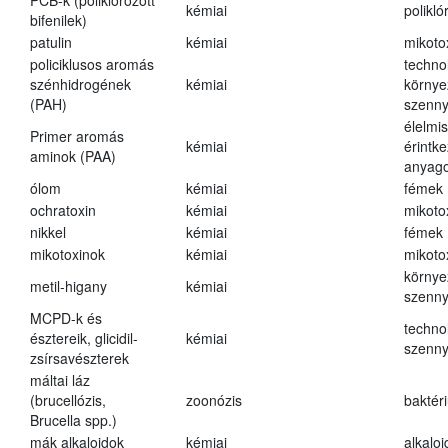
PCB-k (poliklórozott
kémiai
polikló
bifenilek)
patulin
kémiai
mikoto
policiklusos aromás
techno
szénhidrogének
kémiai
környe
(PAH)
szenn
élelmi
Primer aromás
kémiai
érintk
aminok (PAA)
anyago
ólom
kémiai
fémek
ochratoxin
kémiai
mikoto
nikkel
kémiai
fémek
mikotoxinok
kémiai
mikoto
környe
metil-higany
kémiai
szenn
MCPD-k és
techno
észtereik, glicidil-
kémiai
szenn
zsírsavészterek
máltai láz
(brucellózis,
zoonózis
baktér
Brucella spp.)
mák alkaloidok
kémiai
alkalo