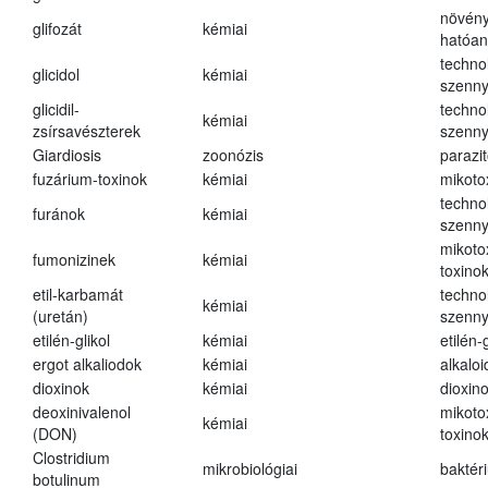
növény
glifozát
kémiai
hatóa
techno
glicidol
kémiai
szenn
glicidil-
techno
kémiai
zsírsavészterek
szenn
Giardiosis
zoonózis
parazit
fuzárium-toxinok
kémiai
mikoto
techno
furánok
kémiai
szenn
mikoto
fumonizinek
kémiai
toxino
etil-karbamát
techno
kémiai
(uretán)
szenn
etilén-glikol
kémiai
etilén-g
ergot alkaliodok
kémiai
alkalo
dioxinok
kémiai
dioxin
deoxinivalenol
mikoto
kémiai
(DON)
toxino
Clostridium
mikrobiológiai
baktér
botulinum