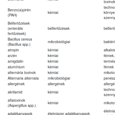
toxino
techno
Benzo(a)pirén
kémiai
környe
(PAH)
szenn
Bélfertőzések
(enterális
bélfertőzések
bélfer
fertőzések)
Bacillus cereus
mikrobiológiai
baktér
(Bacillus spp.)
atropin
kémiai
alkalo
arzén
kémiai
fémek,
amigdalin
kémiai
termés
alumínium
kémiai
fémek
alternária toxinok
kémiai
mikoto
Alternaria alternata
mikrobiológiai
penés
allergének
allergének
allerg
techno
akrilamid
kémiai
szenn
aflatoxinok
kémiai
mikoto
(Aspergillus spp.)
élelmi
adalékanyagok
élelmiszer adalékanyagok