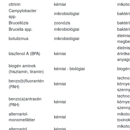
citrinin
kémiai
mikoto
Campylobacter
mikrobiológiai
baktér
spp.
Brucellózis
zoonózis
baktér
Brucella spp.
mikrobiológiai
baktér
élelmi
botulizmus
mikrobiológiai
megbe
élelmi
biszfenol A (BPA)
kémiai
érintk
anyago
biogén aminok
kémiai - biológiai
biogén
(hisztamin, tiramin)
techno
benzo(b)fluorantén
kémiai
környe
(PAH)
szenn
techno
benzo(a)antracén
kémiai
környe
(PAH)
szenn
alternariol-
mikoto
kémiai
monometiléter
toxino
mikoto
alternariol
kémiai