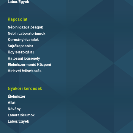
Labor/Egyéb
Kapcsolat
Nébih Igazgatóságok
Nébih Laboratóriumok
Kormányhivatalok
Sajtókapcsolat
Ügyfélszolgálat
Hatósági jogsegély
Élelmiszermentő Központ
Hírlevél feliratkozás
Gyakori kérdések
Élelmiszer
Állat
Növény
Laboratóriumok
Labor/Egyéb