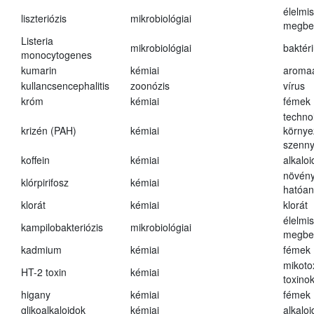
élelmi
liszteriózis
mikrobiológiai
megbe
Listeria
mikrobiológiai
baktér
monocytogenes
kumarin
kémiai
aroma
kullancsencephalitis
zoonózis
vírus
króm
kémiai
fémek
techno
krizén (PAH)
kémiai
környe
szenn
koffein
kémiai
alkalo
növény
klórpirifosz
kémiai
hatóa
klorát
kémiai
klorát
élelmi
kampilobakteriózis
mikrobiológiai
megbe
kadmium
kémiai
fémek
mikoto
HT-2 toxin
kémiai
toxino
higany
kémiai
fémek
glikoalkaloidok
kémiai
alkalo