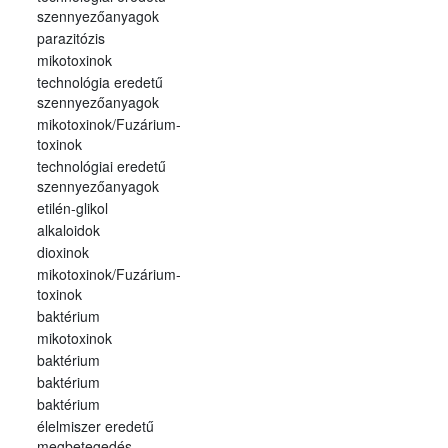
szennyezőanyagok
parazitózis
mikotoxinok
technológia eredetű
szennyezőanyagok
mikotoxinok/Fuzárium-
toxinok
technológiai eredetű
szennyezőanyagok
etilén-glikol
alkaloidok
dioxinok
mikotoxinok/Fuzárium-
toxinok
baktérium
mikotoxinok
baktérium
baktérium
baktérium
élelmiszer eredetű
megbetegedés