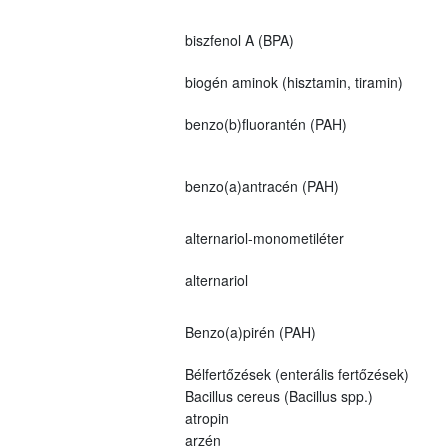
biszfenol A (BPA)
biogén aminok (hisztamin, tiramin)
benzo(b)fluorantén (PAH)
benzo(a)antracén (PAH)
alternariol-monometiléter
alternariol
Benzo(a)pirén (PAH)
Bélfertőzések (enterális fertőzések)
Bacillus cereus (Bacillus spp.)
atropin
arzén