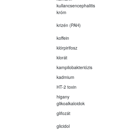
kullancsencephalitis
króm
krizén (PAH)
koffein
klórpirifosz
klorát
kampilobakteriózis
kadmium
HT-2 toxin
higany
glikoalkaloidok
glifozát
glicidol