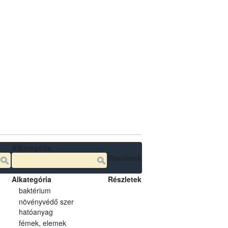
Alkategória
Részletek
Alkategória
Részletek
baktérium
növényvédő szer
hatóanyag
fémek, elemek