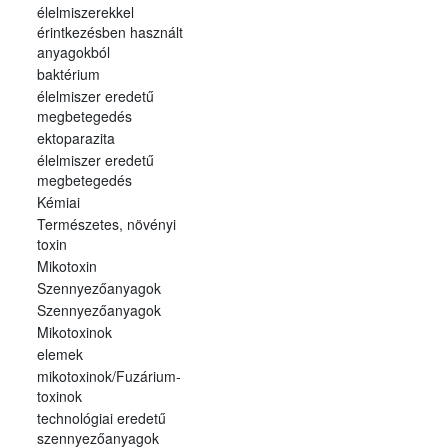
élelmiszerekkel
érintkezésben használt
anyagokból
baktérium
élelmiszer eredetű
megbetegedés
ektoparazita
élelmiszer eredetű
megbetegedés
Kémiai
Természetes, növényi
toxin
Mikotoxin
Szennyezőanyagok
Szennyezőanyagok
Mikotoxinok
elemek
mikotoxinok/Fuzárium-
toxinok
technológiai eredetű
szennyezőanyagok