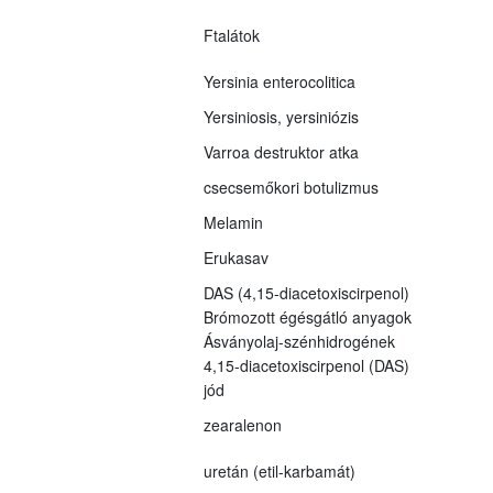
Ftalátok
Yersinia enterocolitica
Yersiniosis, yersiniózis
Varroa destruktor atka
csecsemőkori botulizmus
Melamin
Erukasav
DAS (4,15-diacetoxiscirpenol)
Brómozott égésgátló anyagok
Ásványolaj-szénhidrogének
4,15-diacetoxiscirpenol (DAS)
jód
zearalenon
uretán (etil-karbamát)