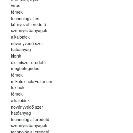
vírus
fémek
technológiai és
környezeti eredetű
szennyezőanyagok
alkaloidok
növényvédő szer
hatóanyag
klorát
élelmiszer eredetű
megbetegedés
fémek
mikotoxinok/Fuzárium-
toxinok
fémek
alkaloidok
növényvédő szer
hatóanyag
technológiai eredetű
szennyezőanyagok
technológiai eredetű