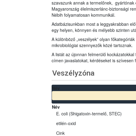
szavazunk annak a termelőnek, gyártónak 
Magyarország élelmiszerlánc-biztonsági ren
Nébih folyamatosan kommunikál.
Adatbázisunkban most a leggyakrabban előfo
egy helyen, könnyen és mélyebb szinten u
A különböző „veszélyek” olyan főkategóriák 
mikrobiológiai szennyezők közé tartoznak.
A listát az újonnan felmerülő kockázatokkal
címen javaslatokat, kérdéseket is szívesen
Veszélyzóna
Név
Név
E. coli (Shigatoxin-termelő, STEC)
etilén-oxid
Cink