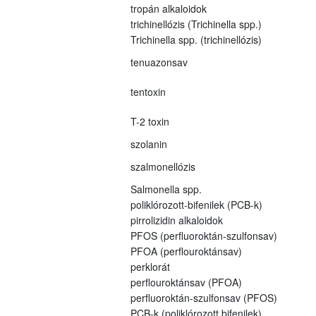
tropán alkaloidok
trichinellózis (Trichinella spp.)
Trichinella spp. (trichinellózis)
tenuazonsav
tentoxin
T-2 toxin
szolanin
szalmonellózis
Salmonella spp.
poliklórozott-bifenilek (PCB-k)
pirrolizidin alkaloidok
PFOS (perfluoroktán-szulfonsav)
PFOA (perflouroktánsav)
perklorát
perflouroktánsav (PFOA)
perfluoroktán-szulfonsav (PFOS)
PCB-k (poliklórozott bifenilek)