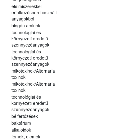
élelmiszerekkel
érintkezésben használt
anyagokból
biogén aminok
technológiai és
környezeti eredetű
szennyezőanyagok
technológiai és
környezeti eredetű
szennyezőanyagok
mikotoxinok/Alternaria
toxinok
mikotoxinok/Alternaria
toxinok
technológiai és
környezeti eredetű
szennyezőanyagok
bélfertőzések
baktérium
alkaloidok
fémek, elemek