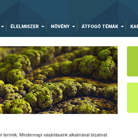
ÉLELMISZER
NÖVÉNY
ÁTFOGÓ TÉMÁK
KA
mi termék. Mindennapi vásárlásaink alkalmával bizalmat