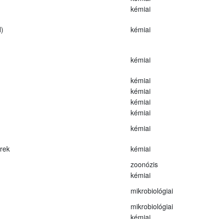
kémiai
)
kémiai
kémiai
kémiai
kémiai
kémiai
kémiai
kémiai
erek
kémiai
zoonózis
kémiai
mikrobiológiai
mikrobiológiai
kémiai