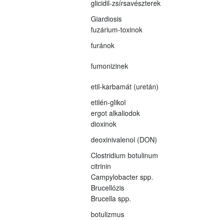
glicidil-zsírsavészterek
Giardiosis
fuzárium-toxinok
furánok
fumonizinek
etil-karbamát (uretán)
etilén-glikol
ergot alkaliodok
dioxinok
deoxinivalenol (DON)
Clostridium botulinum
citrinin
Campylobacter spp.
Brucellózis
Brucella spp.
botulizmus