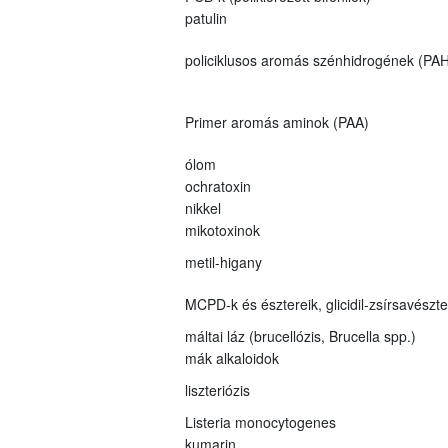
patulin
policiklusos aromás szénhidrogének (PAH
Primer aromás aminok (PAA)
ólom
ochratoxin
nikkel
mikotoxinok
metil-higany
MCPD-k és észtereik, glicidil-zsírsavészt
máltai láz (brucellózis, Brucella spp.)
mák alkaloidok
liszteriózis
Listeria monocytogenes
kumarin