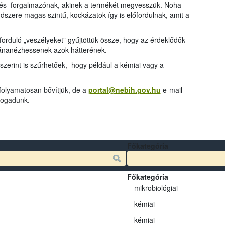
és forgalmazónak, akinek a termékét megvesszük. Noha
dszere magas szintű, kockázatok így is előfordulnak, amit a
rduló „veszélyeket” gyűjtöttük össze, hogy az érdeklődők
tánanézhessenek azok hátterének.
szerint is szűrhetőek, hogy például a kémiai vagy a
 folyamatosan bővítjük, de a
portal@nebih.gov.hu
e-mail
 fogadunk.
Főkategória
Főkategória
mikrobiológiai
kémiai
kémiai