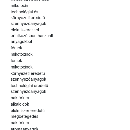
mikotoxin
technológiai és
környezeti eredetű
szennyezőanyagok
élelmiszerekkel
érintkezésben használt
anyagokból
fémek
mikotoxinok
fémek
mikotoxinok
környezeti eredetű
szennyezőanyagok
technológiai eredetű
szennyezőanyagok
baktérium
alkaloidok
élelmiszer eredetű
megbetegedés
baktérium
aromaanyagok