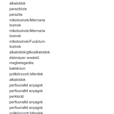
alkaloidok
parazitózis
parazita
mikotoxinok/Alternaria
toxinok
mikotoxinok/Alternaria
toxinok
mikotoxinok/Fuzárium-
toxinok
alkaloidok/glikoalkaloidok
élelmiszer eredetű
megbetegedés
baktérium
poliklórozott bifenilek
alkaloidok
perfluoralkil anyagok
perfluoralkil anyagok
perklorát
perfluoralkil anyagok
perfluoralkil anyagok
poliklórozott bifenilek