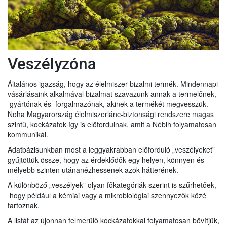
Veszélyzóna
Általános igazság, hogy az élelmiszer bizalmi termék. Mindennapi
vásárlásaink alkalmával bizalmat szavazunk annak a termelőnek,
gyártónak és forgalmazónak, akinek a termékét megvesszük.
Noha Magyarország élelmiszerlánc-biztonsági rendszere magas
szintű, kockázatok így is előfordulnak, amit a Nébih folyamatosan
kommunikál.
Adatbázisunkban most a leggyakrabban előforduló „veszélyeket”
gyűjtöttük össze, hogy az érdeklődők egy helyen, könnyen és
mélyebb szinten utánanézhessenek azok hátterének.
A különböző „veszélyek” olyan főkategóriák szerint is szűrhetőek,
hogy például a kémiai vagy a mikrobiológiai szennyezők közé
tartoznak.
A listát az újonnan felmerülő kockázatokkal folyamatosan bővítjük,