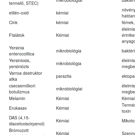
mikrobiológiai
baktér
termelő, STEC)
növény
etilén-oxid
kémiai
hatóa
Cink
kémiai
fémek,
élelmi
Ftalátok
Kémiai
érintk
anyago
Yersinia
mikrobiológia
baktér
enterocolitica
Yersiniosis,
élelmi
mikrobiológia
yersiniózis
megbe
Varroa destruktor
parazita
ektopa
atka
csecsemőkori
élelmi
mikrobiológiai
botulizmus
megbe
Melamin
Kémiai
Kémiai
Termés
Erukasav
Kémiai
toxin
DAS (4,15-
Kémiai
Mikoto
diacetoxiscirpenol)
Brómozott
Kémiai
Szenn