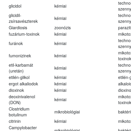
techno
glicidol
kémiai
szenn
glicidil-
techno
kémiai
zsírsavészterek
szenn
Giardiosis
zoonózis
parazit
fuzárium-toxinok
kémiai
mikoto
techno
furánok
kémiai
szenn
mikoto
fumonizinek
kémiai
toxino
etil-karbamát
techno
kémiai
(uretán)
szenn
etilén-glikol
kémiai
etilén-g
ergot alkaliodok
kémiai
alkalo
dioxinok
kémiai
dioxin
deoxinivalenol
mikoto
kémiai
(DON)
toxino
Clostridium
mikrobiológiai
baktér
botulinum
citrinin
kémiai
mikoto
Campylobacter
mikrobiológiai
baktér