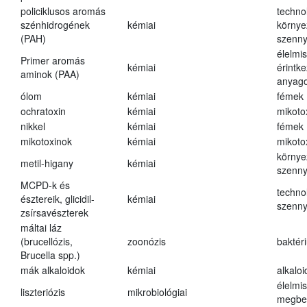
policiklusos aromás
techno
szénhidrogének
kémiai
környe
(PAH)
szenn
élelmi
Primer aromás
kémiai
érintk
aminok (PAA)
anyago
ólom
kémiai
fémek
ochratoxin
kémiai
mikoto
nikkel
kémiai
fémek
mikotoxinok
kémiai
mikoto
környe
metil-higany
kémiai
szenn
MCPD-k és
techno
észtereik, glicidil-
kémiai
szenn
zsírsavészterek
máltai láz
(brucellózis,
zoonózis
baktér
Brucella spp.)
mák alkaloidok
kémiai
alkalo
élelmi
liszteriózis
mikrobiológiai
megbe