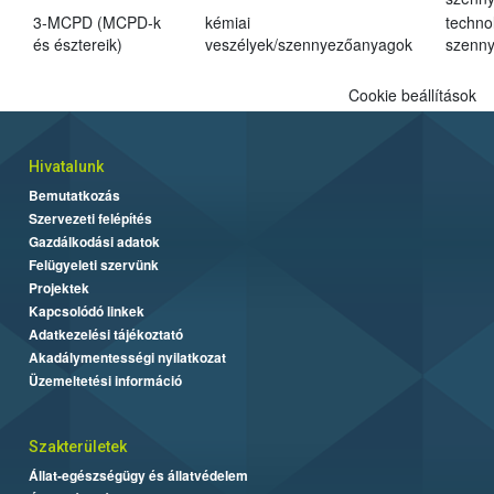
3-MCPD (MCPD-k
kémiai
techno
és észtereik)
veszélyek/szennyezőanyagok
szenn
Cookie beállítások
Hivatalunk
Bemutatkozás
Szervezeti felépítés
Gazdálkodási adatok
Felügyeleti szervünk
Projektek
Kapcsolódó linkek
Adatkezelési tájékoztató
Akadálymentességi nyilatkozat
Üzemeltetési információ
Szakterületek
Állat-egészségügy és állatvédelem