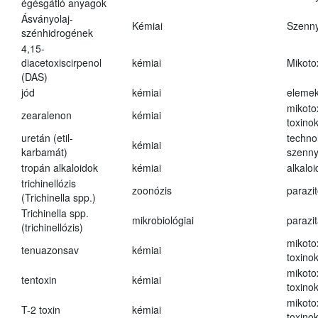
égésgátló anyagok
Ásványolaj-
Kémiai
Szenn
szénhidrogének
4,15-
diacetoxiscirpenol
kémiai
Mikoto
(DAS)
jód
kémiai
eleme
mikoto
zearalenon
kémiai
toxino
uretán (etil-
techno
kémiai
karbamát)
szenn
tropán alkaloidok
kémiai
alkalo
trichinellózis
zoonózis
parazit
(Trichinella spp.)
Trichinella spp.
mikrobiológiai
parazi
(trichinellózis)
mikoto
tenuazonsav
kémiai
toxino
mikoto
tentoxin
kémiai
toxino
mikoto
T-2 toxin
kémiai
toxino