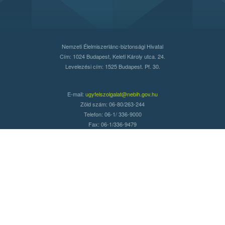
Nemzeti Élelmiszerlánc-biztonsági Hivatal
Cím: 1024 Budapest, Keleti Károly utca. 24.
Levelezési cím: 1525 Budapest. Pf. 30.
E-mail:
ugyfelszolgalat@nebih.gov.hu
Zöld szám: 06-80/263-244
Telefon: 06-1/ 336-9000
Fax: 06-1/336-9479