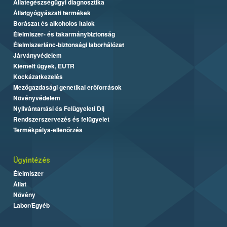
Állategészségügyi diagnosztika
Állatgyógyászati termékek
Borászat és alkoholos italok
Élelmiszer- és takarmánybiztonság
Élelmiszerlánc-biztonsági laborhálózat
Járványvédelem
Kiemelt ügyek, EUTR
Kockázatkezelés
Mezőgazdasági genetikai erőforrások
Növényvédelem
Nyilvántartási és Felügyeleti Díj
Rendszerszervezés és felügyelet
Termékpálya-ellenőrzés
Ügyintézés
Élelmiszer
Állat
Növény
Labor/Egyéb