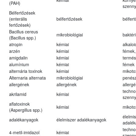
kémiai
környe
(PAH)
szenn
Bélfertőzések
(enterális
bélfertőzések
bélfer
fertőzések)
Bacillus cereus
mikrobiológiai
baktér
(Bacillus spp.)
atropin
kémiai
alkalo
arzén
kémiai
fémek,
amigdalin
kémiai
termés
alumínium
kémiai
fémek
alternária toxinok
kémiai
mikoto
Alternaria alternata
mikrobiológiai
penés
allergének
allergének
allerg
techno
akrilamid
kémiai
szenn
aflatoxinok
kémiai
mikoto
(Aspergillus spp.)
élelmi
adalékanyagok
élelmiszer adalékanyagok
adalé
techno
4-metil-imidazol
kémiai
szenn