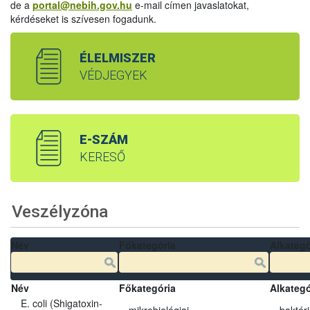
de a
portal@nebih.gov.hu
e-mail címen javaslatokat,
kérdéseket is szívesen fogadunk.
ÉLELMISZER
VÉDJEGYEK
E-SZÁM
KERESŐ
Veszélyzóna
Név
Főkategória
Alkategó
Név
Főkategória
Alkategó
E. coli (Shigatoxin-