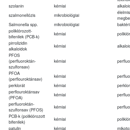
szolanin
kémiai
alkaloi
élelmi
szalmonellózis
mikrobiológiai
megbe
Salmonella spp.
mikrobiológiai
baktér
poliklórozott-
kémiai
polikló
bifenilek (PCB-k)
pirrolizidin
kémiai
alkalo
alkaloidok
PFOS
(perfluoroktán-
kémiai
perfluo
szulfonsav)
PFOA
kémiai
perfluo
(perflouroktánsav)
perklorát
kémiai
perklor
perflouroktánsav
kémiai
perfluo
(PFOA)
perfluoroktán-
kémiai
perfluo
szulfonsav (PFOS)
PCB-k (poliklórozott
kémiai
polikló
bifenilek)
patulin
kémiai
mikoto