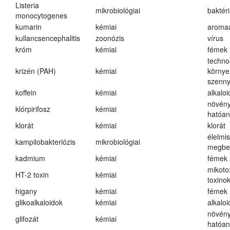
Listeria
mikrobiológiai
baktér
monocytogenes
kumarin
kémiai
aroma
kullancsencephalitis
zoonózis
vírus
króm
kémiai
fémek
techno
krizén (PAH)
kémiai
környe
szenn
koffein
kémiai
alkalo
növény
klórpirifosz
kémiai
hatóa
klorát
kémiai
klorát
élelmi
kampilobakteriózis
mikrobiológiai
megbe
kadmium
kémiai
fémek
mikoto
HT-2 toxin
kémiai
toxino
higany
kémiai
fémek
glikoalkaloidok
kémiai
alkalo
növény
glifozát
kémiai
hatóa