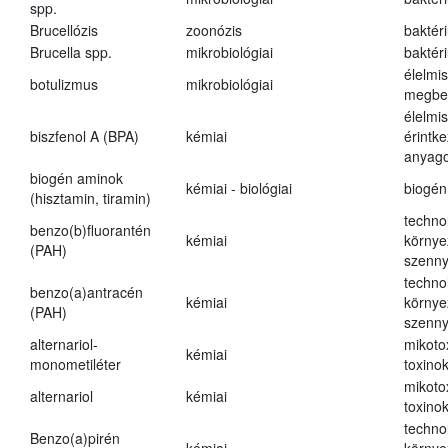
spp.
Brucellózis
zoonózis
baktér
Brucella spp.
mikrobiológiai
baktér
élelmi
botulizmus
mikrobiológiai
megbe
élelmi
biszfenol A (BPA)
kémiai
érintk
anyago
biogén aminok
kémiai - biológiai
biogén
(hisztamin, tiramin)
techno
benzo(b)fluorantén
kémiai
környe
(PAH)
szenn
techno
benzo(a)antracén
kémiai
környe
(PAH)
szenn
alternariol-
mikoto
kémiai
monometiléter
toxino
mikoto
alternariol
kémiai
toxino
techno
Benzo(a)pirén