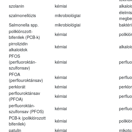
szolanin
kémiai
alkaloi
élelmi
szalmonellózis
mikrobiológiai
megbe
Salmonella spp.
mikrobiológiai
baktér
poliklórozott-
kémiai
polikló
bifenilek (PCB-k)
pirrolizidin
kémiai
alkalo
alkaloidok
PFOS
(perfluoroktán-
kémiai
perfluo
szulfonsav)
PFOA
kémiai
perfluo
(perflouroktánsav)
perklorát
kémiai
perklor
perflouroktánsav
kémiai
perfluo
(PFOA)
perfluoroktán-
kémiai
perfluo
szulfonsav (PFOS)
PCB-k (poliklórozott
kémiai
polikló
bifenilek)
patulin
kémiai
mikoto