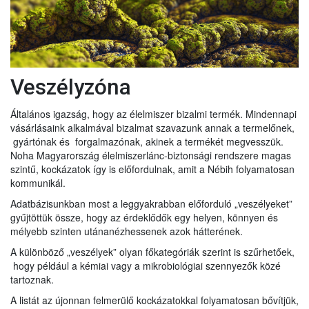
Veszélyzóna
Általános igazság, hogy az élelmiszer bizalmi termék. Mindennapi
vásárlásaink alkalmával bizalmat szavazunk annak a termelőnek,
gyártónak és forgalmazónak, akinek a termékét megvesszük.
Noha Magyarország élelmiszerlánc-biztonsági rendszere magas
szintű, kockázatok így is előfordulnak, amit a Nébih folyamatosan
kommunikál.
Adatbázisunkban most a leggyakrabban előforduló „veszélyeket”
gyűjtöttük össze, hogy az érdeklődők egy helyen, könnyen és
mélyebb szinten utánanézhessenek azok hátterének.
A különböző „veszélyek” olyan főkategóriák szerint is szűrhetőek,
hogy például a kémiai vagy a mikrobiológiai szennyezők közé
tartoznak.
A listát az újonnan felmerülő kockázatokkal folyamatosan bővítjük,