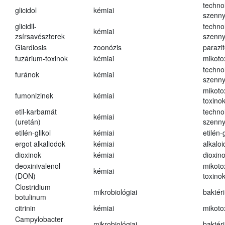
techno
glicidol
kémiai
szenn
glicidil-
techno
kémiai
zsírsavészterek
szenn
Giardiosis
zoonózis
parazit
fuzárium-toxinok
kémiai
mikoto
techno
furánok
kémiai
szenn
mikoto
fumonizinek
kémiai
toxino
etil-karbamát
techno
kémiai
(uretán)
szenn
etilén-glikol
kémiai
etilén-g
ergot alkaliodok
kémiai
alkalo
dioxinok
kémiai
dioxin
deoxinivalenol
mikoto
kémiai
(DON)
toxino
Clostridium
mikrobiológiai
baktér
botulinum
citrinin
kémiai
mikoto
Campylobacter
mikrobiológiai
baktér