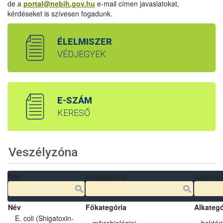
de a
portal@nebih.gov.hu
e-mail címen javaslatokat,
kérdéseket is szívesen fogadunk.
ÉLELMISZER
VÉDJEGYEK
E-SZÁM
KERESŐ
Veszélyzóna
Név
Főkategória
Alkategó
Név
Főkategória
Alkategó
E. coli (Shigatoxin-