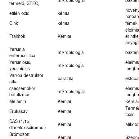
mikrobiológiai
baktér
termelő, STEC)
növény
etilén-oxid
kémiai
hatóa
Cink
kémiai
fémek,
élelmi
Ftalátok
Kémiai
érintk
anyago
Yersinia
mikrobiológia
baktér
enterocolitica
Yersiniosis,
élelmi
mikrobiológia
yersiniózis
megbe
Varroa destruktor
parazita
ektopa
atka
csecsemőkori
élelmi
mikrobiológiai
botulizmus
megbe
Melamin
Kémiai
Kémiai
Termés
Erukasav
Kémiai
toxin
DAS (4,15-
Kémiai
Mikoto
diacetoxiscirpenol)
Brómozott
Kémiai
Szenn