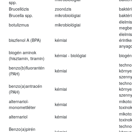
spp.
Brucellózis
zoonózis
baktér
Brucella spp.
mikrobiológiai
baktér
élelmi
botulizmus
mikrobiológiai
megbe
élelmi
biszfenol A (BPA)
kémiai
érintk
anyago
biogén aminok
kémiai - biológiai
biogén
(hisztamin, tiramin)
techno
benzo(b)fluorantén
kémiai
környe
(PAH)
szenn
techno
benzo(a)antracén
kémiai
környe
(PAH)
szenn
alternariol-
mikoto
kémiai
monometiléter
toxino
mikoto
alternariol
kémiai
toxino
techno
Benzo(a)pirén