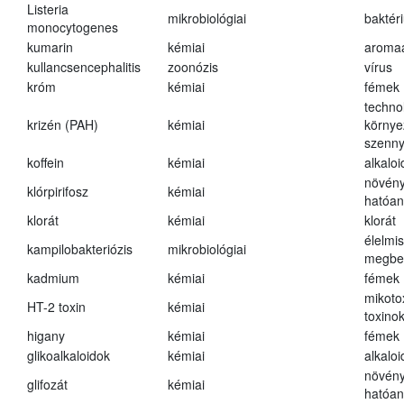
Listeria
mikrobiológiai
baktér
monocytogenes
kumarin
kémiai
aroma
kullancsencephalitis
zoonózis
vírus
króm
kémiai
fémek
techno
krizén (PAH)
kémiai
környe
szenn
koffein
kémiai
alkalo
növény
klórpirifosz
kémiai
hatóa
klorát
kémiai
klorát
élelmi
kampilobakteriózis
mikrobiológiai
megbe
kadmium
kémiai
fémek
mikoto
HT-2 toxin
kémiai
toxino
higany
kémiai
fémek
glikoalkaloidok
kémiai
alkalo
növény
glifozát
kémiai
hatóa