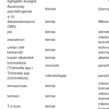
égésgátló anyagok
Ásványolaj-
Kémiai
Szenn
szénhidrogének
4,15-
diacetoxiscirpenol
kémiai
Mikoto
(DAS)
jód
kémiai
eleme
mikoto
zearalenon
kémiai
toxino
uretán (etil-
techno
kémiai
karbamát)
szenn
tropán alkaloidok
kémiai
alkalo
trichinellózis
zoonózis
parazit
(Trichinella spp.)
Trichinella spp.
mikrobiológiai
parazi
(trichinellózis)
mikoto
tenuazonsav
kémiai
toxino
mikoto
tentoxin
kémiai
toxino
mikoto
T-2 toxin
kémiai
toxino