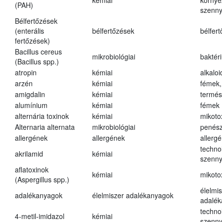
kémiai
környe
(PAH)
szenn
Bélfertőzések
(enterális
bélfertőzések
bélfer
fertőzések)
Bacillus cereus
mikrobiológiai
baktér
(Bacillus spp.)
atropin
kémiai
alkalo
arzén
kémiai
fémek,
amigdalin
kémiai
termés
alumínium
kémiai
fémek
alternária toxinok
kémiai
mikoto
Alternaria alternata
mikrobiológiai
penés
allergének
allergének
allerg
techno
akrilamid
kémiai
szenn
aflatoxinok
kémiai
mikoto
(Aspergillus spp.)
élelmi
adalékanyagok
élelmiszer adalékanyagok
adalé
techno
4-metil-imidazol
kémiai
szenn