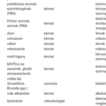
policiklusos aromás
techno
szénhidrogének
kémiai
környe
(PAH)
szenn
élelmi
Primer aromás
kémiai
érintk
aminok (PAA)
anyago
ólom
kémiai
fémek
ochratoxin
kémiai
mikoto
nikkel
kémiai
fémek
mikotoxinok
kémiai
mikoto
környe
metil-higany
kémiai
szenn
MCPD-k és
techno
észtereik, glicidil-
kémiai
szenn
zsírsavészterek
máltai láz
(brucellózis,
zoonózis
baktér
Brucella spp.)
mák alkaloidok
kémiai
alkalo
élelmi
liszteriózis
mikrobiológiai
megbe