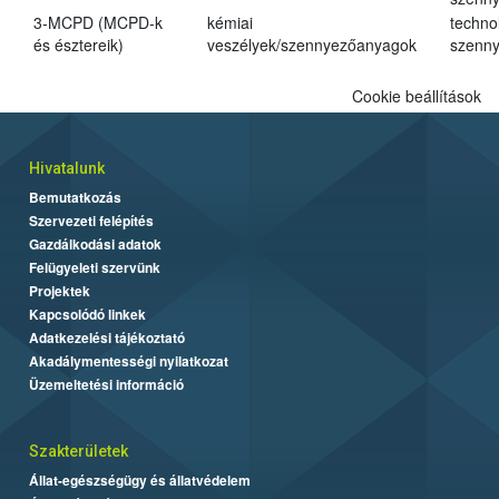
3-MCPD (MCPD-k
kémiai
techno
és észtereik)
veszélyek/szennyezőanyagok
szenn
Cookie beállítások
Hivatalunk
Bemutatkozás
Szervezeti felépítés
Gazdálkodási adatok
Felügyeleti szervünk
Projektek
Kapcsolódó linkek
Adatkezelési tájékoztató
Akadálymentességi nyilatkozat
Üzemeltetési információ
Szakterületek
Állat-egészségügy és állatvédelem