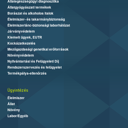
Állategészségügyi diagnosztika
Állatgyógyászati termékek
Borászat és alkoholos italok
Élelmiszer- és takarmánybiztonság
Élelmiszerlánc-biztonsági laborhálózat
Járványvédelem
Kiemelt ügyek, EUTR
Kockázatkezelés
Mezőgazdasági genetikai erőforrások
Növényvédelem
Nyilvántartási és Felügyeleti Díj
Rendszerszervezés és felügyelet
Termékpálya-ellenőrzés
Ügyintézés
Élelmiszer
Állat
Növény
Labor/Egyéb