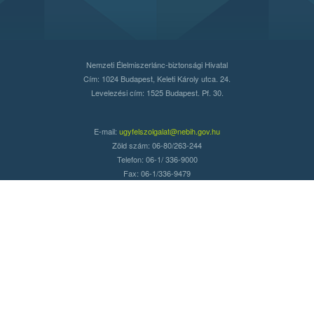
Nemzeti Élelmiszerlánc-biztonsági Hivatal
Cím: 1024 Budapest, Keleti Károly utca. 24.
Levelezési cím: 1525 Budapest. Pf. 30.
E-mail:
ugyfelszolgalat@nebih.gov.hu
Zöld szám: 06-80/263-244
Telefon: 06-1/ 336-9000
Fax: 06-1/336-9479