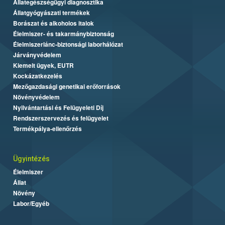
Állategészségügyi diagnosztika
Állatgyógyászati termékek
Borászat és alkoholos italok
Élelmiszer- és takarmánybiztonság
Élelmiszerlánc-biztonsági laborhálózat
Járványvédelem
Kiemelt ügyek, EUTR
Kockázatkezelés
Mezőgazdasági genetikai erőforrások
Növényvédelem
Nyilvántartási és Felügyeleti Díj
Rendszerszervezés és felügyelet
Termékpálya-ellenőrzés
Ügyintézés
Élelmiszer
Állat
Növény
Labor/Egyéb