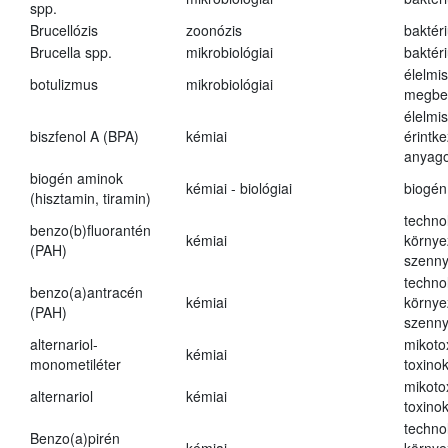
spp.
Brucellózis
zoonózis
baktér
Brucella spp.
mikrobiológiai
baktér
élelmi
botulizmus
mikrobiológiai
megbe
élelmi
biszfenol A (BPA)
kémiai
érintk
anyago
biogén aminok
kémiai - biológiai
biogén
(hisztamin, tiramin)
techno
benzo(b)fluorantén
kémiai
környe
(PAH)
szenn
techno
benzo(a)antracén
kémiai
környe
(PAH)
szenn
alternariol-
mikoto
kémiai
monometiléter
toxino
mikoto
alternariol
kémiai
toxino
techno
Benzo(a)pirén