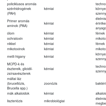
policiklusos aromás
techno
szénhidrogének
kémiai
környe
(PAH)
szenn
élelmi
Primer aromás
kémiai
érintk
aminok (PAA)
anyago
ólom
kémiai
fémek
ochratoxin
kémiai
mikoto
nikkel
kémiai
fémek
mikotoxinok
kémiai
mikoto
környe
metil-higany
kémiai
szenn
MCPD-k és
techno
észtereik, glicidil-
kémiai
szenn
zsírsavészterek
máltai láz
(brucellózis,
zoonózis
baktér
Brucella spp.)
mák alkaloidok
kémiai
alkalo
élelmi
liszteriózis
mikrobiológiai
megbe