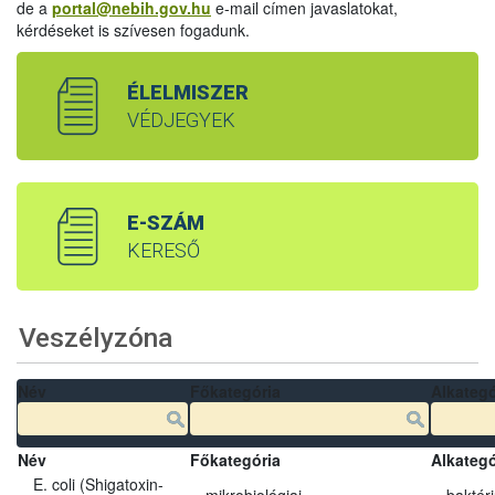
de a
portal@nebih.gov.hu
e-mail címen javaslatokat,
kérdéseket is szívesen fogadunk.
ÉLELMISZER
VÉDJEGYEK
E-SZÁM
KERESŐ
Veszélyzóna
Név
Főkategória
Alkategó
Név
Főkategória
Alkategó
E. coli (Shigatoxin-