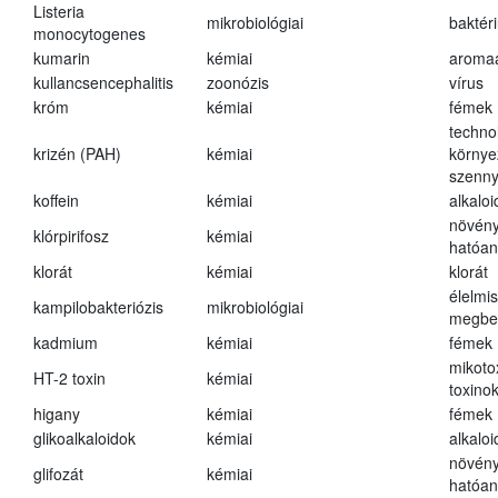
Listeria
mikrobiológiai
baktér
monocytogenes
kumarin
kémiai
aroma
kullancsencephalitis
zoonózis
vírus
króm
kémiai
fémek
techno
krizén (PAH)
kémiai
környe
szenn
koffein
kémiai
alkalo
növény
klórpirifosz
kémiai
hatóa
klorát
kémiai
klorát
élelmi
kampilobakteriózis
mikrobiológiai
megbe
kadmium
kémiai
fémek
mikoto
HT-2 toxin
kémiai
toxino
higany
kémiai
fémek
glikoalkaloidok
kémiai
alkalo
növény
glifozát
kémiai
hatóa