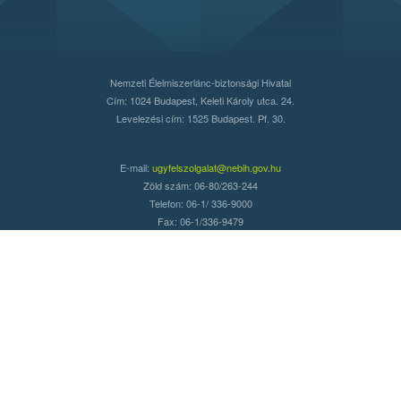
Nemzeti Élelmiszerlánc-biztonsági Hivatal
Cím: 1024 Budapest, Keleti Károly utca. 24.
Levelezési cím: 1525 Budapest. Pf. 30.
E-mail:
ugyfelszolgalat@nebih.gov.hu
Zöld szám: 06-80/263-244
Telefon: 06-1/ 336-9000
Fax: 06-1/336-9479