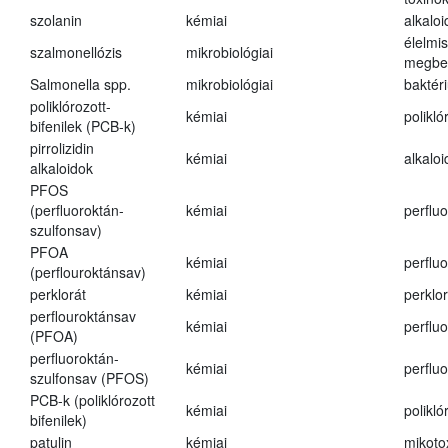
szolanin
kémiai
alkaloi
élelmi
szalmonellózis
mikrobiológiai
megbe
Salmonella spp.
mikrobiológiai
baktér
poliklórozott-
kémiai
polikló
bifenilek (PCB-k)
pirrolizidin
kémiai
alkalo
alkaloidok
PFOS
(perfluoroktán-
kémiai
perfluo
szulfonsav)
PFOA
kémiai
perfluo
(perflouroktánsav)
perklorát
kémiai
perklor
perflouroktánsav
kémiai
perfluo
(PFOA)
perfluoroktán-
kémiai
perfluo
szulfonsav (PFOS)
PCB-k (poliklórozott
kémiai
polikló
bifenilek)
patulin
kémiai
mikoto