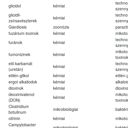
techno
glicidol
kémiai
szenn
glicidil-
techno
kémiai
zsírsavészterek
szenn
Giardiosis
zoonózis
parazit
fuzárium-toxinok
kémiai
mikoto
techno
furánok
kémiai
szenn
mikoto
fumonizinek
kémiai
toxino
etil-karbamát
techno
kémiai
(uretán)
szenn
etilén-glikol
kémiai
etilén-g
ergot alkaliodok
kémiai
alkalo
dioxinok
kémiai
dioxin
deoxinivalenol
mikoto
kémiai
(DON)
toxino
Clostridium
mikrobiológiai
baktér
botulinum
citrinin
kémiai
mikoto
Campylobacter
mikrobiológiai
baktér