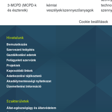
3-MCPD (MCPD-k
kémiai
techno
és észtereik)
veszélyek/szennyezőanyagok
szenn
Cookie beállítások
Hivatalunk
Bemutatkozás
Szervezeti felépítés
Gazdálkodási adatok
Felügyeleti szervünk
Projektek
Kapcsolódó linkek
Adatkezelési tájékoztató
Akadálymentességi nyilatkozat
Üzemeltetési információ
Szakterületek
Állat-egészségügy és állatvédelem