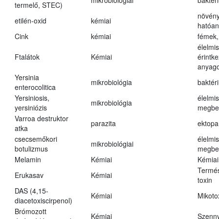
mikrobiológiai
baktér
termelő, STEC)
növény
etilén-oxid
kémiai
hatóa
Cink
kémiai
fémek,
élelmi
Ftalátok
Kémiai
érintk
anyago
Yersinia
mikrobiológia
baktér
enterocolitica
Yersiniosis,
élelmi
mikrobiológia
yersiniózis
megbe
Varroa destruktor
parazita
ektopa
atka
csecsemőkori
élelmi
mikrobiológiai
botulizmus
megbe
Melamin
Kémiai
Kémiai
Termés
Erukasav
Kémiai
toxin
DAS (4,15-
Kémiai
Mikoto
diacetoxiscirpenol)
Brómozott
Kémiai
Szenn