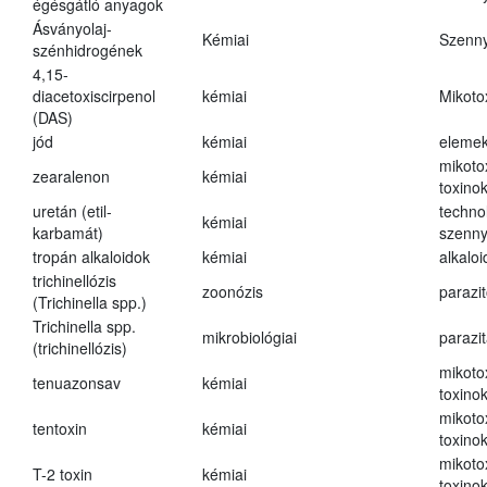
égésgátló anyagok
Ásványolaj-
Kémiai
Szenn
szénhidrogének
4,15-
diacetoxiscirpenol
kémiai
Mikoto
(DAS)
jód
kémiai
eleme
mikoto
zearalenon
kémiai
toxino
uretán (etil-
techno
kémiai
karbamát)
szenn
tropán alkaloidok
kémiai
alkalo
trichinellózis
zoonózis
parazit
(Trichinella spp.)
Trichinella spp.
mikrobiológiai
parazi
(trichinellózis)
mikoto
tenuazonsav
kémiai
toxino
mikoto
tentoxin
kémiai
toxino
mikoto
T-2 toxin
kémiai
toxino