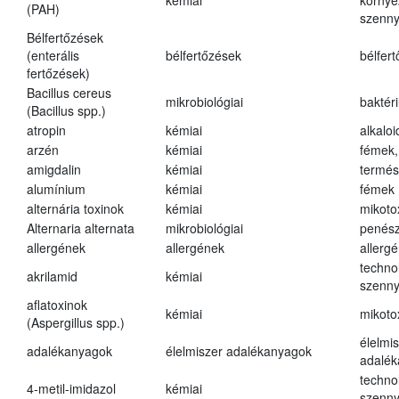
kémiai
környe
(PAH)
szenn
Bélfertőzések
(enterális
bélfertőzések
bélfer
fertőzések)
Bacillus cereus
mikrobiológiai
baktér
(Bacillus spp.)
atropin
kémiai
alkalo
arzén
kémiai
fémek,
amigdalin
kémiai
termés
alumínium
kémiai
fémek
alternária toxinok
kémiai
mikoto
Alternaria alternata
mikrobiológiai
penés
allergének
allergének
allerg
techno
akrilamid
kémiai
szenn
aflatoxinok
kémiai
mikoto
(Aspergillus spp.)
élelmi
adalékanyagok
élelmiszer adalékanyagok
adalé
techno
4-metil-imidazol
kémiai
szenn