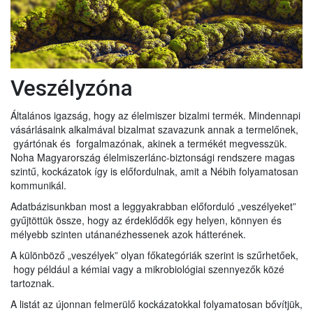
Veszélyzóna
Általános igazság, hogy az élelmiszer bizalmi termék. Mindennapi
vásárlásaink alkalmával bizalmat szavazunk annak a termelőnek,
gyártónak és forgalmazónak, akinek a termékét megvesszük.
Noha Magyarország élelmiszerlánc-biztonsági rendszere magas
szintű, kockázatok így is előfordulnak, amit a Nébih folyamatosan
kommunikál.
Adatbázisunkban most a leggyakrabban előforduló „veszélyeket”
gyűjtöttük össze, hogy az érdeklődők egy helyen, könnyen és
mélyebb szinten utánanézhessenek azok hátterének.
A különböző „veszélyek” olyan főkategóriák szerint is szűrhetőek,
hogy például a kémiai vagy a mikrobiológiai szennyezők közé
tartoznak.
A listát az újonnan felmerülő kockázatokkal folyamatosan bővítjük,