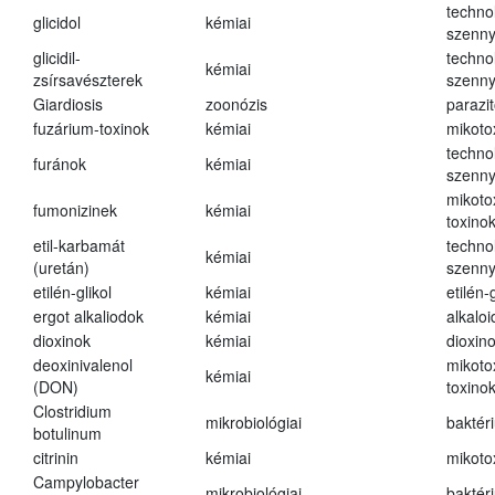
techno
glicidol
kémiai
szenn
glicidil-
techno
kémiai
zsírsavészterek
szenn
Giardiosis
zoonózis
parazit
fuzárium-toxinok
kémiai
mikoto
techno
furánok
kémiai
szenn
mikoto
fumonizinek
kémiai
toxino
etil-karbamát
techno
kémiai
(uretán)
szenn
etilén-glikol
kémiai
etilén-g
ergot alkaliodok
kémiai
alkalo
dioxinok
kémiai
dioxin
deoxinivalenol
mikoto
kémiai
(DON)
toxino
Clostridium
mikrobiológiai
baktér
botulinum
citrinin
kémiai
mikoto
Campylobacter
mikrobiológiai
baktér