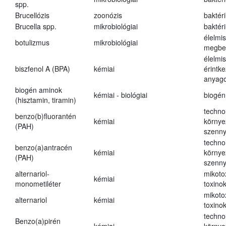
spp.
Brucellózis
zoonózis
baktér
Brucella spp.
mikrobiológiai
baktér
élelmi
botulizmus
mikrobiológiai
megbe
élelmi
biszfenol A (BPA)
kémiai
érintk
anyago
biogén aminok
kémiai - biológiai
biogén
(hisztamin, tiramin)
techno
benzo(b)fluorantén
kémiai
környe
(PAH)
szenn
techno
benzo(a)antracén
kémiai
környe
(PAH)
szenn
alternariol-
mikoto
kémiai
monometiléter
toxino
mikoto
alternariol
kémiai
toxino
techno
Benzo(a)pirén