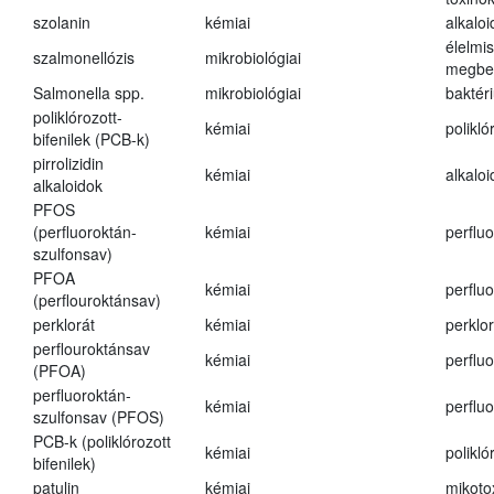
szolanin
kémiai
alkaloi
élelmi
szalmonellózis
mikrobiológiai
megbe
Salmonella spp.
mikrobiológiai
baktér
poliklórozott-
kémiai
polikló
bifenilek (PCB-k)
pirrolizidin
kémiai
alkalo
alkaloidok
PFOS
(perfluoroktán-
kémiai
perfluo
szulfonsav)
PFOA
kémiai
perfluo
(perflouroktánsav)
perklorát
kémiai
perklor
perflouroktánsav
kémiai
perfluo
(PFOA)
perfluoroktán-
kémiai
perfluo
szulfonsav (PFOS)
PCB-k (poliklórozott
kémiai
polikló
bifenilek)
patulin
kémiai
mikoto