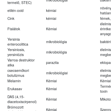
mikrobiológiai
baktér
termelő, STEC)
növény
etilén-oxid
kémiai
hatóa
Cink
kémiai
fémek,
élelmi
Ftalátok
Kémiai
érintk
anyago
Yersinia
mikrobiológia
baktér
enterocolitica
Yersiniosis,
élelmi
mikrobiológia
yersiniózis
megbe
Varroa destruktor
parazita
ektopa
atka
csecsemőkori
élelmi
mikrobiológiai
botulizmus
megbe
Melamin
Kémiai
Kémiai
Termés
Erukasav
Kémiai
toxin
DAS (4,15-
Kémiai
Mikoto
diacetoxiscirpenol)
Brómozott
Kémiai
Szenn