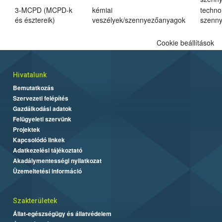
3-MCPD (MCPD-k
kémiai
techno
és észtereik)
veszélyek/szennyezőanyagok
szenn
Cookie beállítások
Hivatalunk
Bemutatkozás
Szervezeti felépítés
Gazdálkodási adatok
Felügyeleti szervünk
Projektek
Kapcsolódó linkek
Adatkezelési tájékoztató
Akadálymentességi nyilatkozat
Üzemeltetési információ
Szakterületek
Állat-egészségügy és állatvédelem