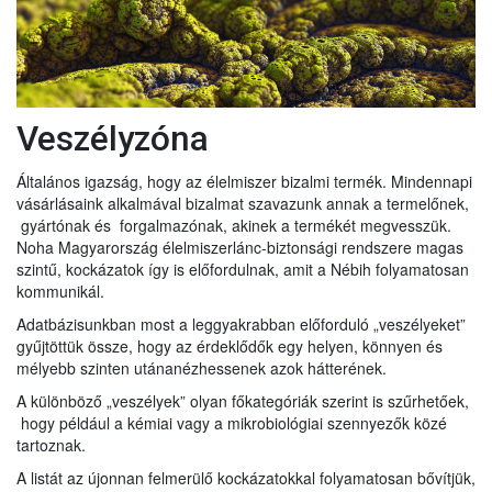
Veszélyzóna
Általános igazság, hogy az élelmiszer bizalmi termék. Mindennapi
vásárlásaink alkalmával bizalmat szavazunk annak a termelőnek,
gyártónak és forgalmazónak, akinek a termékét megvesszük.
Noha Magyarország élelmiszerlánc-biztonsági rendszere magas
szintű, kockázatok így is előfordulnak, amit a Nébih folyamatosan
kommunikál.
Adatbázisunkban most a leggyakrabban előforduló „veszélyeket”
gyűjtöttük össze, hogy az érdeklődők egy helyen, könnyen és
mélyebb szinten utánanézhessenek azok hátterének.
A különböző „veszélyek” olyan főkategóriák szerint is szűrhetőek,
hogy például a kémiai vagy a mikrobiológiai szennyezők közé
tartoznak.
A listát az újonnan felmerülő kockázatokkal folyamatosan bővítjük,