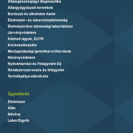
Állategészségügyi diagnosztika
Állatgyógyászati termékek
Borászat és alkoholos italok
Élelmiszer- és takarmánybiztonság
Élelmiszerlánc-biztonsági laborhálózat
Járványvédelem
Kiemelt ügyek, EUTR
Kockázatkezelés
Mezőgazdasági genetikai erőforrások
Növényvédelem
Nyilvántartási és Felügyeleti Díj
Rendszerszervezés és felügyelet
Termékpálya-ellenőrzés
Ügyintézés
Élelmiszer
Állat
Növény
Labor/Egyéb