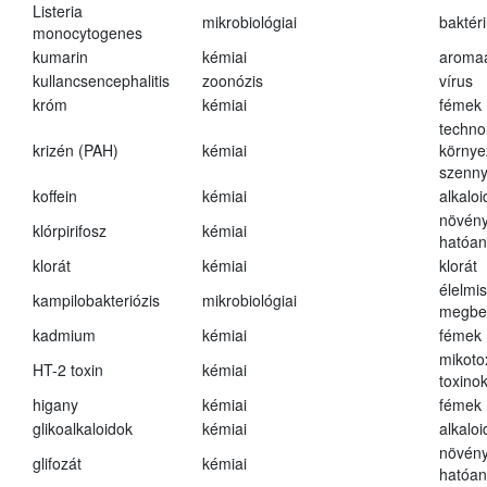
Listeria
mikrobiológiai
baktér
monocytogenes
kumarin
kémiai
aroma
kullancsencephalitis
zoonózis
vírus
króm
kémiai
fémek
techno
krizén (PAH)
kémiai
környe
szenn
koffein
kémiai
alkalo
növény
klórpirifosz
kémiai
hatóa
klorát
kémiai
klorát
élelmi
kampilobakteriózis
mikrobiológiai
megbe
kadmium
kémiai
fémek
mikoto
HT-2 toxin
kémiai
toxino
higany
kémiai
fémek
glikoalkaloidok
kémiai
alkalo
növény
glifozát
kémiai
hatóa