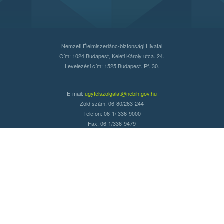
Nemzeti Élelmiszerlánc-biztonsági Hivatal
Cím: 1024 Budapest, Keleti Károly utca. 24.
Levelezési cím: 1525 Budapest. Pf. 30.
E-mail:
ugyfelszolgalat@nebih.gov.hu
Zöld szám: 06-80/263-244
Telefon: 06-1/ 336-9000
Fax: 06-1/336-9479