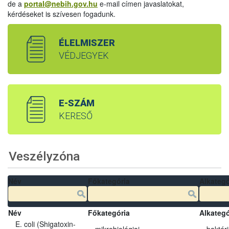
de a
portal@nebih.gov.hu
e-mail címen javaslatokat,
kérdéseket is szívesen fogadunk.
ÉLELMISZER
VÉDJEGYEK
E-SZÁM
KERESŐ
Veszélyzóna
Név
Főkategória
Alkategó
Név
Főkategória
Alkategó
E. coli (Shigatoxin-