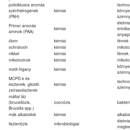
policiklusos aromás
techno
szénhidrogének
kémiai
környe
(PAH)
szenn
élelmi
Primer aromás
kémiai
érintk
aminok (PAA)
anyago
ólom
kémiai
fémek
ochratoxin
kémiai
mikoto
nikkel
kémiai
fémek
mikotoxinok
kémiai
mikoto
környe
metil-higany
kémiai
szenn
MCPD-k és
techno
észtereik, glicidil-
kémiai
szenn
zsírsavészterek
máltai láz
(brucellózis,
zoonózis
baktér
Brucella spp.)
mák alkaloidok
kémiai
alkalo
élelmi
liszteriózis
mikrobiológiai
megbe