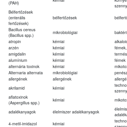
kémiai
környe
(PAH)
szenn
Bélfertőzések
(enterális
bélfertőzések
bélfer
fertőzések)
Bacillus cereus
mikrobiológiai
baktér
(Bacillus spp.)
atropin
kémiai
alkalo
arzén
kémiai
fémek,
amigdalin
kémiai
termés
alumínium
kémiai
fémek
alternária toxinok
kémiai
mikoto
Alternaria alternata
mikrobiológiai
penés
allergének
allergének
allerg
techno
akrilamid
kémiai
szenn
aflatoxinok
kémiai
mikoto
(Aspergillus spp.)
élelmi
adalékanyagok
élelmiszer adalékanyagok
adalé
techno
4-metil-imidazol
kémiai
szenn