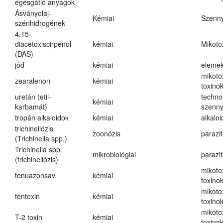
égésgátló anyagok
Ásványolaj-
Kémiai
Szenn
szénhidrogének
4,15-
diacetoxiscirpenol
kémiai
Mikoto
(DAS)
jód
kémiai
eleme
mikoto
zearalenon
kémiai
toxino
uretán (etil-
techno
kémiai
karbamát)
szenn
tropán alkaloidok
kémiai
alkalo
trichinellózis
zoonózis
parazit
(Trichinella spp.)
Trichinella spp.
mikrobiológiai
parazi
(trichinellózis)
mikoto
tenuazonsav
kémiai
toxino
mikoto
tentoxin
kémiai
toxino
mikoto
T-2 toxin
kémiai
toxino