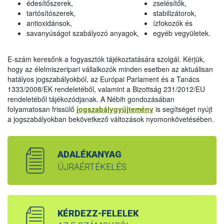
édesítőszerek,
zselésítők,
tartósítószerek,
stabilizátorok,
antioxidánsok,
ízfokozók és
savanyúságot szabályozó anyagok,
egyéb vegyületek.
E-szám keresőnk a fogyasztók tájékoztatására szolgál. Kérjük,
hogy az élelmiszeripari vállalkozók minden esetben az aktuálisan
hatályos jogszabályokból, az Európai Parlament és a Tanács
1333/2008/EK rendeletéből, valamint a Bizottság 231/2012/EU
rendeletéből tájékozódjanak. A Nébih gondozásában
folyamatosan frissülő
jogszabálygyűjtemény
is segítséget nyújt
a jogszabályokban bekövetkező változások nyomonkövetésében.
ADALÉKANYAG
ÚJRAÉRTÉKELÉS
KÉRDEZZ-FELELEK