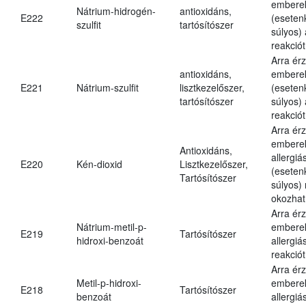
embere
Nátrium-hidrogén-
antioxidáns,
E222
(eseten
szulfit
tartósítószer
súlyos) 
reakciót
Arra ér
antioxidáns,
embere
E221
Nátrium-szulfit
lisztkezelőszer,
(eseten
tartósítószer
súlyos) 
reakciót
Arra ér
embere
Antioxidáns,
allergiá
E220
Kén-dioxid
Lisztkezelőszer,
(eseten
Tartósítószer
súlyos) 
okozhat
Arra ér
Nátrium-metil-p-
embere
E219
Tartósítószer
hidroxi-benzoát
allergiá
reakciót
Arra ér
Metil-p-hidroxi-
embere
E218
Tartósítószer
benzoát
allergiá