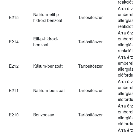
reakciót
Arra ér
Nátrium-etil-p-
embere
E215
Tartósítószer
hidroxi-benzoát
allergiá
reakciót
Arra ér
Etil-p-hidroxi-
embere
E214
Tartósítószer
benzoát
allergiá
reakciót
Arra ér
embere
E212
Kálium-benzoát
Tartósítószer
allergiá
előfordu
Arra ér
embere
E211
Nátrium-benzoát
Tartósítószer
allergiá
előfordu
Arra ér
embere
E210
Benzoesav
Tartósítószer
allergiá
előfordu
Arra ér