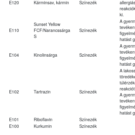
E120
Kárminsav, kármin
Színezék
allergiá
reakciók
ki.
A gyer
Sunset Yellow
tevéken
E110
FCF/Narancssárga
Színezék
figyelm
S
hatást g
A gyer
tevéken
E104
Kinolinsárga
Színezék
figyelm
hatást g
A lakos
töredék
túlérzé
reakciót
E102
Tartrazin
Színezék
A gyer
tevéken
figyelm
hatást g
E101
Riboflavin
Színezék
E100
Kurkumin
Színezék