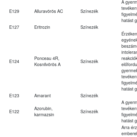
A gyer
tevéken
E129
Alluravörös AC
Színezék
figyelm
hatást g
E127
Eritrozin
Színezék
Érzéke
egyéne
beszámo
intolera
Ponceau 4R,
reakció
E124
Színezék
Kosnilvörös A
előfordu
gyerme
tevéken
figyelm
hatást g
E123
Amarant
Színezék
A gyer
Azorubin,
tevéken
E122
Színezék
karmazsin
figyelm
hatást 
Arra ér
embere