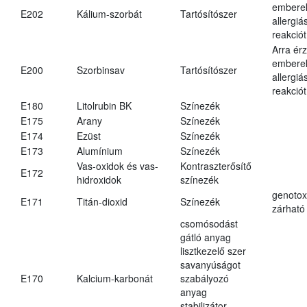
embere
E202
Kálium-szorbát
Tartósítószer
allergiá
reakciót
Arra ér
embere
E200
Szorbinsav
Tartósítószer
allergiá
reakciót
E180
Litolrubin BK
Színezék
E175
Arany
Színezék
E174
Ezüst
Színezék
E173
Alumínium
Színezék
Vas-oxidok és vas-
Kontraszterősítő
E172
hidroxidok
színezék
genotox
E171
Titán-dioxid
Színezék
zárható 
csomósodást
gátló anyag
lisztkezelő szer
savanyúságot
E170
Kalcium-karbonát
szabályozó
anyag
stabilizátor