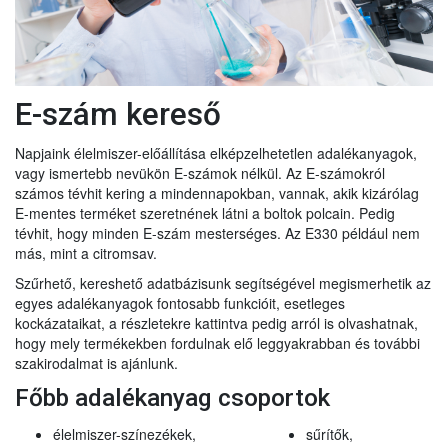
E-szám kereső
Napjaink élelmiszer-előállítása elképzelhetetlen adalékanyagok,
vagy ismertebb nevükön E-számok nélkül. Az E-számokról
számos tévhit kering a mindennapokban, vannak, akik kizárólag
E-mentes terméket szeretnének látni a boltok polcain. Pedig
tévhit, hogy minden E-szám mesterséges. Az E330 például nem
más, mint a citromsav.
Szűrhető, kereshető adatbázisunk segítségével megismerhetik az
egyes adalékanyagok fontosabb funkcióit, esetleges
kockázataikat, a részletekre kattintva pedig arról is olvashatnak,
hogy mely termékekben fordulnak elő leggyakrabban és további
szakirodalmat is ajánlunk.
Főbb adalékanyag csoportok
élelmiszer-színezékek,
sűrítők,