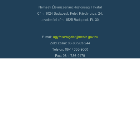
Nemzeti Élelmiszerlánc-biztonsági Hivatal
Cím: 1024 Budapest, Keleti Károly utca. 24.
Levelezési cím: 1525 Budapest. Pf. 30.
E-mail:
ugyfelszolgalat@nebih.gov.hu
Zöld szám: 06-80/263-244
Telefon: 06-1/ 336-9000
Fax: 06-1/336-9479