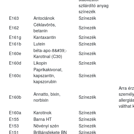
szilárdító anyag
színezék
E163
Antociánok
Színezék
Céklavörös,
E162
Színezék
betanin
E161g
Kantaxantin
Színezék
E161b
Lutein
Színezék
béta-apo-8&#39;-
E160e
Színezék
Karotinal (C30)
E160d
Likopin
Színezék
Paprikakivonat,
E160c
kapszantin,
Színezék
kapszorubin
Arra ér
Annatto, bixin,
személy
E160b
Színezék
norbixin
allergiá
válthat k
E160a
Karotinok
Színezék
E155
Barna HT
Színezék
E153
Növényi szén
Színezék
E151
Brilliánsfekete BN
Színezék