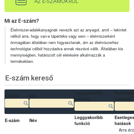
AZ E-SZÁMOKRÓL
Mi az E-szám?
Élelmiszer-adalékanyagnak nevezik azt az anyagot, amit – tekintet
nélkül arra, hogy van-e tápértéke vagy sem – élelmiszerként
önmagában általában nem fogyasztanak, ám az élelmiszerhez
technológiai célból hozzáadva annak részévé válik. Általában kis
mennyiségben, határozott cél elérésére alkalmazzák a
termékekben.
E-szám kereső
Leggyakoribb
Esetlege
E-szám
Név
funkció
hatások
Leggyakoribb
Esetlege
E-szám
Név
funkció
hatások
Arra ér