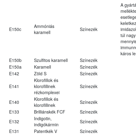
A gyárt
mellékt
esetleg
keletke
Ammóniás
E150c
Színezék
imidazo
karamell
túl nagy
mennyi
immunr
káros le
E150b
Szulfitos karamell
Színezék
E150a
Karamell
Színezék
E142
Zöld S
Színezék
Klorofillok és
E141
klorofillinek
Színezék
rézkomplexei
Klorofillok és
E140
Színezék
klorofillinek
E133
Brilliánskék FCF
Színezék
Indigotin,
E132
Színezék
indigókármin
E131
Patentkék V
Színezék