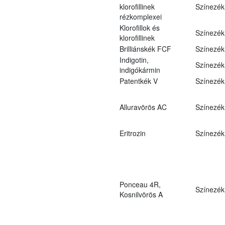
klorofillinek
Színezék
rézkomplexei
Klorofillok és
Színezék
klorofillinek
Brilliánskék FCF
Színezék
Indigotin,
Színezék
indigókármin
Patentkék V
Színezék
Alluravörös AC
Színezék
Eritrozin
Színezék
Ponceau 4R,
Színezék
Kosnilvörös A