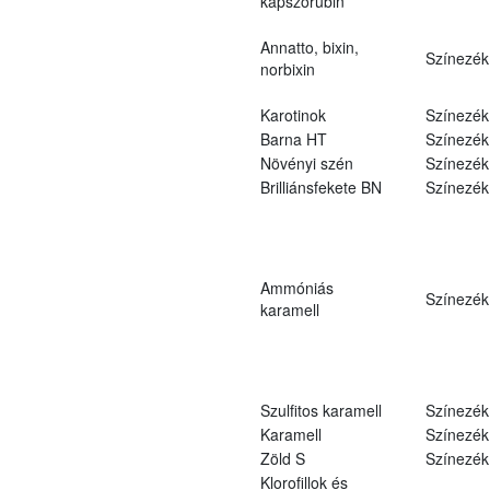
kapszorubin
Annatto, bixin,
Színezék
norbixin
Karotinok
Színezék
Barna HT
Színezék
Növényi szén
Színezék
Brilliánsfekete BN
Színezék
Ammóniás
Színezék
karamell
Szulfitos karamell
Színezék
Karamell
Színezék
Zöld S
Színezék
Klorofillok és