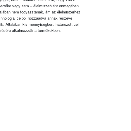
pértéke vagy sem – élelmiszerként önmagában
talában nem fogyasztanak, ám az élelmiszerhez
chnológiai célból hozzáadva annak részévé
lik. Általában kis mennyiségben, határozott cél
érésére alkalmazzák a termékekben.