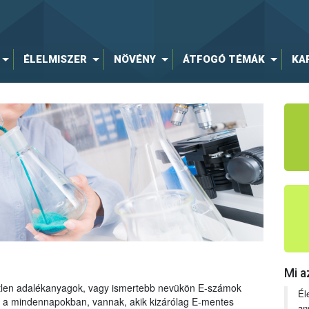
ÉLELMISZER
NÖVÉNY
ÁTFOGÓ TÉMÁK
KA
Mi a
tetlen adalékanyagok, vagy ismertebb nevükön E-számok
Él
ng a mindennapokban, vannak, akik kizárólag E-mentes
an