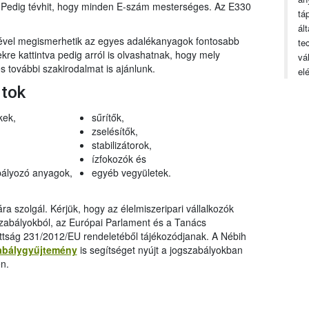
n. Pedig tévhit, hogy minden E-szám mesterséges. Az E330
tá
ál
gével megismerhetik az egyes adalékanyagok fontosabb
te
ekre kattintva pedig arról is olvashatnak, hogy mely
vá
 további szakirodalmat is ajánlunk.
el
rtok
kek,
sűrítők,
zselésítők,
stabilizátorok,
ízfokozók és
ályozó anyagok,
egyéb vegyületek.
a szolgál. Kérjük, hogy az élelmiszeripari vállalkozók
szabályokból, az Európai Parlament és a Tanács
ttság 231/2012/EU rendeletéből tájékozódjanak. A Nébih
abálygyűjtemény
is segítséget nyújt a jogszabályokban
n.