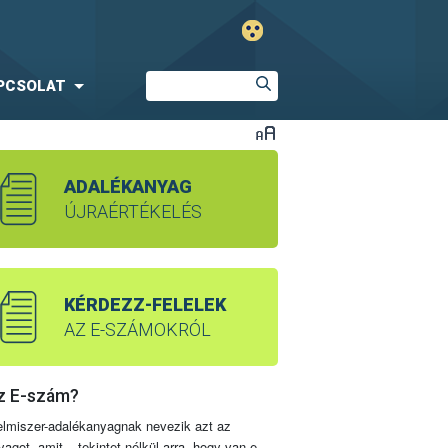
PCSOLAT
ADALÉKANYAG
ÚJRAÉRTÉKELÉS
KÉRDEZZ-FELELEK
AZ E-SZÁMOKRÓL
z E-szám?
elmiszer-adalékanyagnak nevezik azt az
yagot, amit – tekintet nélkül arra, hogy van-e