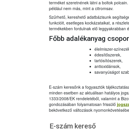
terméket szeretnének látni a boltok polcai
például nem más, mint a citromsav.
Szűrhető, kereshető adatbázisunk segítsé
funkcióit, esetleges kockázataikat, a részlet
termékekben fordulnak elő leggyakrabban és
Főbb adalékanyag csopo
élelmiszer-színezé
édesítőszerek,
tartósítószerek,
antioxidánsok,
savanyúságot szab
E-szám keresőnk a fogyasztók tájékoztatásár
minden esetben az aktuálisan hatályos jog
1333/2008/EK rendeletéből, valamint a Bizo
gondozásában folyamatosan frissülő
jogsz
bekövetkező változások nyomonkövetésébe
E-szám kereső