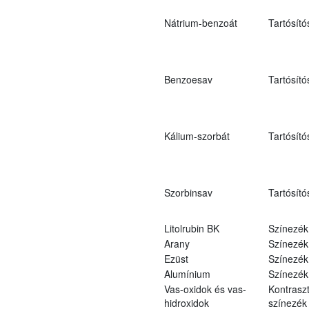
Nátrium-benzoát
Tartósító
Benzoesav
Tartósító
Kálium-szorbát
Tartósító
Szorbinsav
Tartósító
Litolrubin BK
Színezék
Arany
Színezék
Ezüst
Színezék
Alumínium
Színezék
Vas-oxidok és vas-
Kontraszt
hidroxidok
színezék