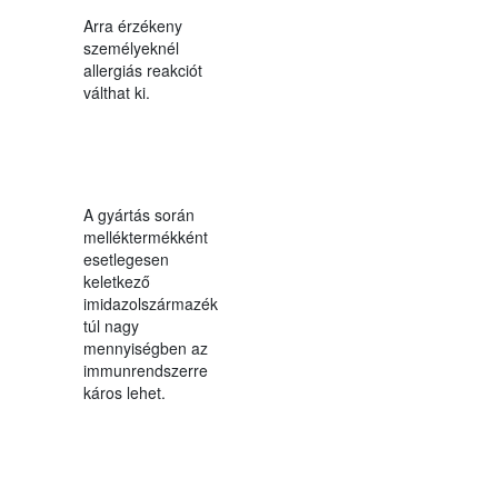
Arra érzékeny
személyeknél
allergiás reakciót
válthat ki.
A gyártás során
melléktermékként
esetlegesen
keletkező
imidazolszármazék
túl nagy
mennyiségben az
immunrendszerre
káros lehet.