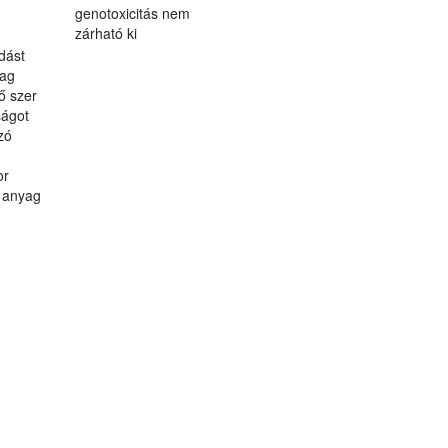
genotoxicitás nem
zárható ki
dást
yag
lő szer
ágot
zó
or
ó anyag