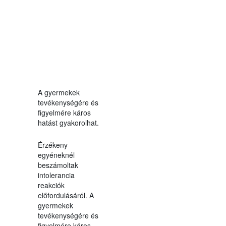
A gyermekek
tevékenységére és
figyelmére káros
hatást gyakorolhat.
Érzékeny
egyéneknél
beszámoltak
intolerancia
reakciók
előfordulásáról. A
gyermekek
tevékenységére és
figyelmére káros