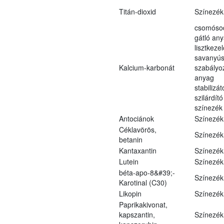
Titán-dioxid
Színezék
csomóso
gátló an
lisztkeze
savanyús
Kalcium-karbonát
szabályo
anyag
stabilizát
szilárdít
színezék
Antociánok
Színezék
Céklavörös,
Színezék
betanin
Kantaxantin
Színezék
Lutein
Színezék
béta-apo-8&#39;-
Színezék
Karotinal (C30)
Likopin
Színezék
Paprikakivonat,
kapszantin,
Színezék