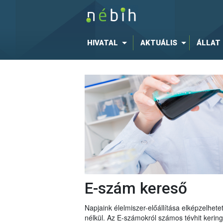
HIVATAL
AKTUÁLIS
ÁLLAT
E-szám kereső
Napjaink élelmiszer-előállítása elképzelhe
nélkül. Az E-számokról számos tévhit keri