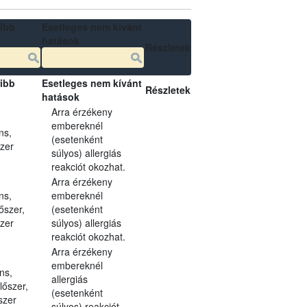
ibb
Esetleges nem kívánt
hatások
Részletek
ibb
Esetleges nem kívánt
Részletek
hatások
Arra érzékeny
embereknél
ns,
(esetenként
szer
súlyos) allergiás
reakciót okozhat.
Arra érzékeny
ns,
embereknél
őszer,
(esetenként
szer
súlyos) allergiás
reakciót okozhat.
Arra érzékeny
embereknél
ns,
allergiás
lőszer,
(esetenként
szer
súlyos) reakciót