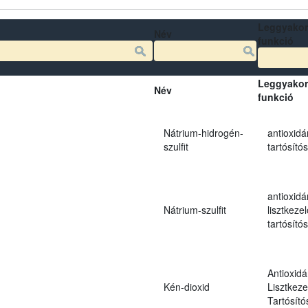
Leggyakor
Név
funkció
Leggyakor
Név
funkció
Nátrium-hidrogén-
antioxidá
szulfit
tartósító
antioxidá
Nátrium-szulfit
lisztkezel
tartósító
Antioxidá
Kén-dioxid
Lisztkeze
Tartósító