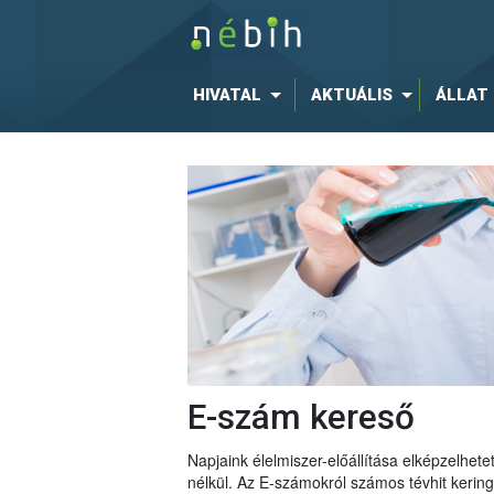
HIVATAL
AKTUÁLIS
ÁLLAT
E-szám kereső
Napjaink élelmiszer-előállítása elképzelhe
nélkül. Az E-számokról számos tévhit keri