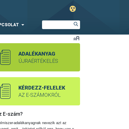
PCSOLAT
ADALÉKANYAG
ÚJRAÉRTÉKELÉS
KÉRDEZZ-FELELEK
AZ E-SZÁMOKRÓL
z E-szám?
elmiszer-adalékanyagnak nevezik azt az
yagot, amit – tekintet nélkül arra, hogy van-e