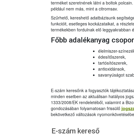
terméket szeretnének látni a boltok polcai
például nem más, mint a citromsav.
Szűrhető, kereshető adatbázisunk segítsé
funkcióit, esetleges kockázataikat, a részlet
termékekben fordulnak elő leggyakrabban és
Főbb adalékanyag csopo
élelmiszer-színezé
édesítőszerek,
tartósítószerek,
antioxidánsok,
savanyúságot szab
E-szám keresőnk a fogyasztók tájékoztatásár
minden esetben az aktuálisan hatályos jog
1333/2008/EK rendeletéből, valamint a Bizo
gondozásában folyamatosan frissülő
jogsz
bekövetkező változások nyomonkövetésébe
E-szám kereső