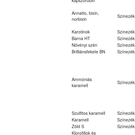
kapszorubin
Annatto, bixin,
Színezék
norbixin
Karotinok
Színezék
Barna HT
Színezék
Növényi szén
Színezék
Brilliánsfekete BN
Színezék
Ammóniás
Színezék
karamell
Szulfitos karamell
Színezék
Karamell
Színezék
Zöld S
Színezék
Klorofillok és