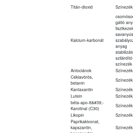
Titán-dioxid
Színezék
csomóso
gátló an
lisztkeze
savanyús
Kalcium-karbonát
szabályo
anyag
stabilizát
szilárdít
színezék
Antociánok
Színezék
Céklavörös,
Színezék
betanin
Kantaxantin
Színezék
Lutein
Színezék
béta-apo-8&#39;-
Színezék
Karotinal (C30)
Likopin
Színezék
Paprikakivonat,
kapszantin,
Színezék