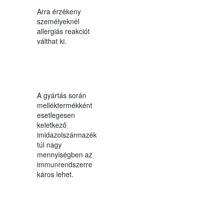
Arra érzékeny
személyeknél
allergiás reakciót
válthat ki.
A gyártás során
melléktermékként
esetlegesen
keletkező
imidazolszármazék
túl nagy
mennyiségben az
immunrendszerre
káros lehet.