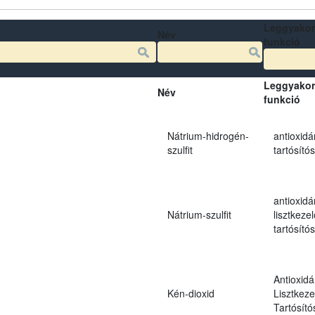
Leggyakor
Név
funkció
Leggyakor
Név
funkció
Nátrium-hidrogén-
antioxidá
szulfit
tartósító
antioxidá
Nátrium-szulfit
lisztkezel
tartósító
Antioxidá
Kén-dioxid
Lisztkeze
Tartósító