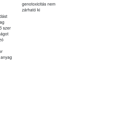
genotoxicitás nem
zárható ki
dást
yag
lő szer
ágot
zó
or
ó anyag