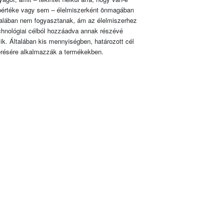
pértéke vagy sem – élelmiszerként önmagában
talában nem fogyasztanak, ám az élelmiszerhez
chnológiai célból hozzáadva annak részévé
lik. Általában kis mennyiségben, határozott cél
érésére alkalmazzák a termékekben.