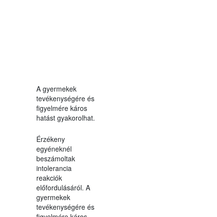
A gyermekek
tevékenységére és
figyelmére káros
hatást gyakorolhat.
Érzékeny
egyéneknél
beszámoltak
intolerancia
reakciók
előfordulásáról. A
gyermekek
tevékenységére és
figyelmére káros