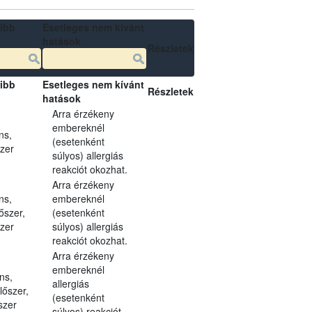
ibb
Esetleges nem kívánt
hatások
Részletek
ibb
Esetleges nem kívánt
Részletek
hatások
Arra érzékeny
embereknél
ns,
(esetenként
szer
súlyos) allergiás
reakciót okozhat.
Arra érzékeny
ns,
embereknél
őszer,
(esetenként
szer
súlyos) allergiás
reakciót okozhat.
Arra érzékeny
embereknél
ns,
allergiás
lőszer,
(esetenként
szer
súlyos) reakciót