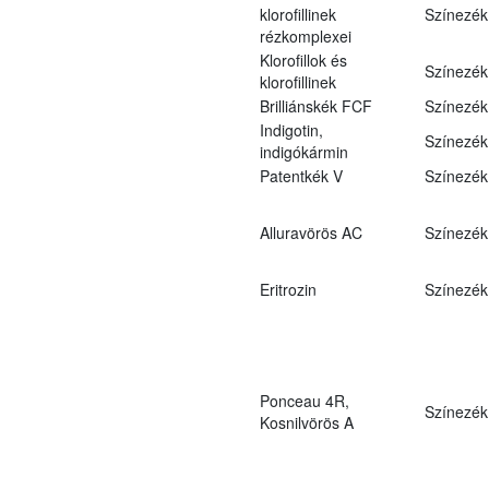
klorofillinek
Színezék
rézkomplexei
Klorofillok és
Színezék
klorofillinek
Brilliánskék FCF
Színezék
Indigotin,
Színezék
indigókármin
Patentkék V
Színezék
Alluravörös AC
Színezék
Eritrozin
Színezék
Ponceau 4R,
Színezék
Kosnilvörös A