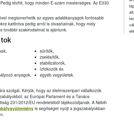
n. Pedig tévhit, hogy minden E-szám mesterséges. Az E330
tá
ál
gével megismerhetik az egyes adalékanyagok fontosabb
te
ekre kattintva pedig arról is olvashatnak, hogy mely
vá
 további szakirodalmat is ajánlunk.
el
rtok
kek,
sűrítők,
zselésítők,
stabilizátorok,
ízfokozók és
ályozó anyagok,
egyéb vegyületek.
a szolgál. Kérjük, hogy az élelmiszeripari vállalkozók
szabályokból, az Európai Parlament és a Tanács
ttság 231/2012/EU rendeletéből tájékozódjanak. A Nébih
abálygyűjtemény
is segítséget nyújt a jogszabályokban
n.