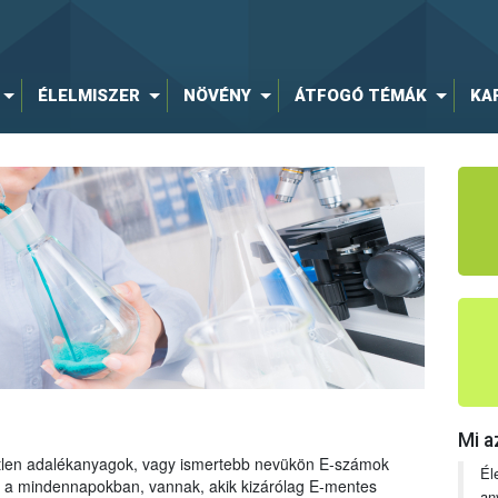
ÉLELMISZER
NÖVÉNY
ÁTFOGÓ TÉMÁK
KA
Mi a
tetlen adalékanyagok, vagy ismertebb nevükön E-számok
Él
ng a mindennapokban, vannak, akik kizárólag E-mentes
an