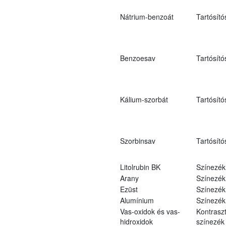
Nátrium-benzoát
Tartósító
Benzoesav
Tartósító
Kálium-szorbát
Tartósító
Szorbinsav
Tartósító
Litolrubin BK
Színezék
Arany
Színezék
Ezüst
Színezék
Alumínium
Színezék
Vas-oxidok és vas-
Kontraszt
hidroxidok
színezék