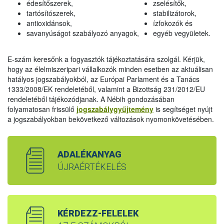
édesítőszerek,
zselésítők,
tartósítószerek,
stabilizátorok,
antioxidánsok,
ízfokozók és
savanyúságot szabályozó anyagok,
egyéb vegyületek.
E-szám keresőnk a fogyasztók tájékoztatására szolgál. Kérjük,
hogy az élelmiszeripari vállalkozók minden esetben az aktuálisan
hatályos jogszabályokból, az Európai Parlament és a Tanács
1333/2008/EK rendeletéből, valamint a Bizottság 231/2012/EU
rendeletéből tájékozódjanak. A Nébih gondozásában
folyamatosan frissülő
jogszabálygyűjtemény
is segítséget nyújt
a jogszabályokban bekövetkező változások nyomonkövetésében.
ADALÉKANYAG
ÚJRAÉRTÉKELÉS
KÉRDEZZ-FELELEK