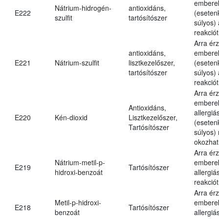
embere
Nátrium-hidrogén-
antioxidáns,
E222
(eseten
szulfit
tartósítószer
súlyos) 
reakciót
Arra ér
antioxidáns,
embere
E221
Nátrium-szulfit
lisztkezelőszer,
(eseten
tartósítószer
súlyos) 
reakciót
Arra ér
embere
Antioxidáns,
allergiá
E220
Kén-dioxid
Lisztkezelőszer,
(eseten
Tartósítószer
súlyos) 
okozhat
Arra ér
Nátrium-metil-p-
embere
E219
Tartósítószer
hidroxi-benzoát
allergiá
reakciót
Arra ér
Metil-p-hidroxi-
embere
E218
Tartósítószer
benzoát
allergiá