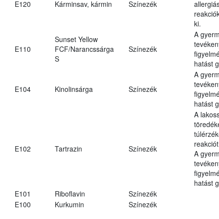
E120
Kárminsav, kármin
Színezék
allergiá
reakciók
ki.
A gyer
Sunset Yellow
tevéken
E110
FCF/Narancssárga
Színezék
figyelm
S
hatást g
A gyer
tevéken
E104
Kinolinsárga
Színezék
figyelm
hatást g
A lakos
töredék
túlérzé
reakciót
E102
Tartrazin
Színezék
A gyer
tevéken
figyelm
hatást g
E101
Riboflavin
Színezék
E100
Kurkumin
Színezék