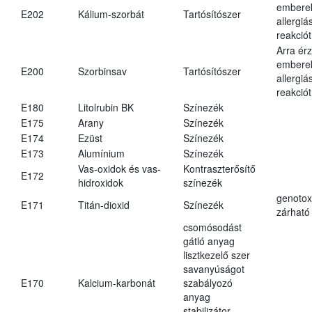
embere
E202
Kálium-szorbát
Tartósítószer
allergiá
reakciót
Arra ér
embere
E200
Szorbinsav
Tartósítószer
allergiá
reakciót
E180
Litolrubin BK
Színezék
E175
Arany
Színezék
E174
Ezüst
Színezék
E173
Alumínium
Színezék
Vas-oxidok és vas-
Kontraszterősítő
E172
hidroxidok
színezék
genotox
E171
Titán-dioxid
Színezék
zárható 
csomósodást
gátló anyag
lisztkezelő szer
savanyúságot
E170
Kalcium-karbonát
szabályozó
anyag
stabilizátor