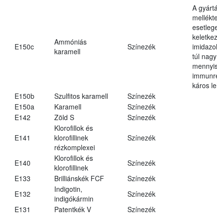
A gyárt
mellékt
esetleg
keletke
Ammóniás
E150c
Színezék
imidazo
karamell
túl nagy
mennyi
immunr
káros le
E150b
Szulfitos karamell
Színezék
E150a
Karamell
Színezék
E142
Zöld S
Színezék
Klorofillok és
E141
klorofillinek
Színezék
rézkomplexei
Klorofillok és
E140
Színezék
klorofillinek
E133
Brilliánskék FCF
Színezék
Indigotin,
E132
Színezék
indigókármin
E131
Patentkék V
Színezék