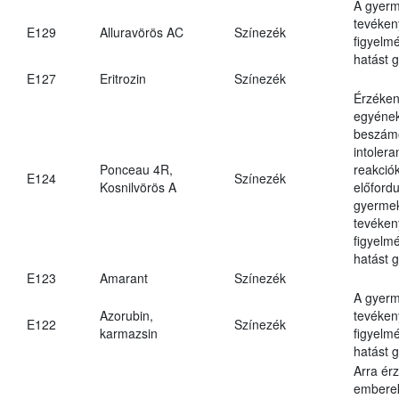
A gyer
tevéken
E129
Alluravörös AC
Színezék
figyelm
hatást g
E127
Eritrozin
Színezék
Érzéke
egyéne
beszámo
intolera
Ponceau 4R,
reakció
E124
Színezék
Kosnilvörös A
előfordu
gyerme
tevéken
figyelm
hatást g
E123
Amarant
Színezék
A gyer
Azorubin,
tevéken
E122
Színezék
karmazsin
figyelm
hatást 
Arra ér
embere