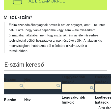
AZ E-SZÁMOKRÓL
Mi az E-szám?
Élelmiszer-adalékanyagnak nevezik azt az anyagot, amit – tekintet
nélkül arra, hogy van-e tápértéke vagy sem – élelmiszerként
önmagában általában nem fogyasztanak, ám az élelmiszerhez
technológiai célból hozzáadva annak részévé válik. Általában kis
mennyiségben, határozott cél elérésére alkalmazzák a
termékekben.
E-szám kereső
Leggyakoribb
Esetlege
E-szám
Név
funkció
hatások
Leggyakoribb
Esetlege
E-szám
Név
funkció
hatások
Arra ér