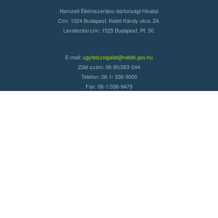
Nemzeti Élelmiszerlánc-biztonsági Hivatal
Cím: 1024 Budapest, Keleti Károly utca. 24.
Levelezési cím: 1525 Budapest. Pf. 30.
E-mail:
ugyfelszolgalat@nebih.gov.hu
Zöld szám: 06-80/263-244
Telefon: 06-1/ 336-9000
Fax: 06-1/336-9479