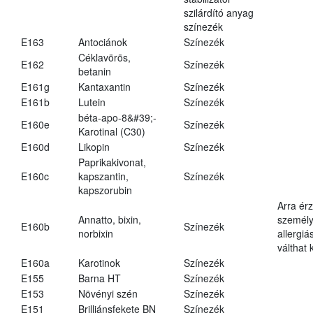
szilárdító anyag
színezék
E163
Antociánok
Színezék
Céklavörös,
E162
Színezék
betanin
E161g
Kantaxantin
Színezék
E161b
Lutein
Színezék
béta-apo-8&#39;-
E160e
Színezék
Karotinal (C30)
E160d
Likopin
Színezék
Paprikakivonat,
E160c
kapszantin,
Színezék
kapszorubin
Arra ér
Annatto, bixin,
személy
E160b
Színezék
norbixin
allergiá
válthat k
E160a
Karotinok
Színezék
E155
Barna HT
Színezék
E153
Növényi szén
Színezék
E151
Brilliánsfekete BN
Színezék