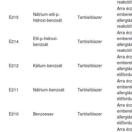
reakciót
Arra ér
Nátrium-etil-p-
embere
E215
Tartósítószer
hidroxi-benzoát
allergiá
reakciót
Arra ér
Etil-p-hidroxi-
embere
E214
Tartósítószer
benzoát
allergiá
reakciót
Arra ér
embere
E212
Kálium-benzoát
Tartósítószer
allergiá
előfordu
Arra ér
embere
E211
Nátrium-benzoát
Tartósítószer
allergiá
előfordu
Arra ér
embere
E210
Benzoesav
Tartósítószer
allergiá
előfordu
Arra ér