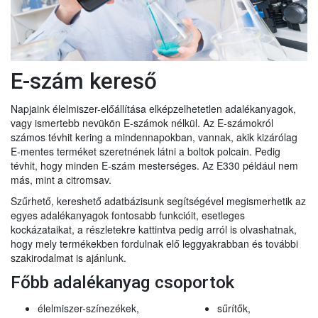
E-szám kereső
Napjaink élelmiszer-előállítása elképzelhetetlen adalékanyagok,
vagy ismertebb nevükön E-számok nélkül. Az E-számokról
számos tévhit kering a mindennapokban, vannak, akik kizárólag
E-mentes terméket szeretnének látni a boltok polcain. Pedig
tévhit, hogy minden E-szám mesterséges. Az E330 például nem
más, mint a citromsav.
Szűrhető, kereshető adatbázisunk segítségével megismerhetik az
egyes adalékanyagok fontosabb funkcióit, esetleges
kockázataikat, a részletekre kattintva pedig arról is olvashatnak,
hogy mely termékekben fordulnak elő leggyakrabban és további
szakirodalmat is ajánlunk.
Főbb adalékanyag csoportok
élelmiszer-színezékek,
sűrítők,