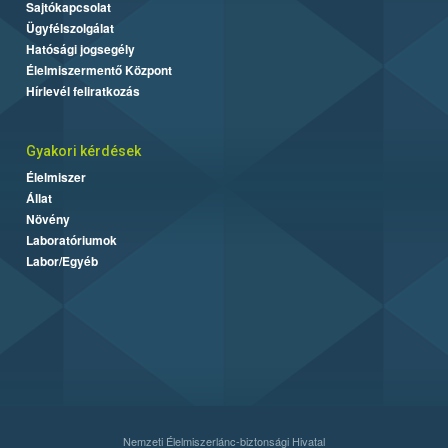
Sajtókapcsolat
Ügyfélszolgálat
Hatósági jogsegély
Élelmiszermentő Központ
Hírlevél feliratkozás
Gyakori kérdések
Élelmiszer
Állat
Növény
Laboratóriumok
Labor/Egyéb
Nemzeti Élelmiszerlánc-biztonsági Hivatal