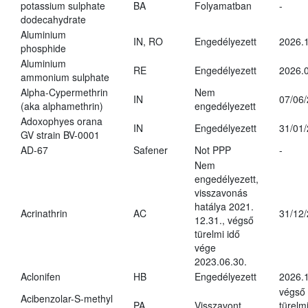
potassium sulphate
BA
Folyamatban
-
dodecahydrate
Aluminium
IN, RO
Engedélyezett
2026.1
phosphide
Aluminium
RE
Engedélyezett
2026.0
ammonium sulphate
Alpha-Cypermethrin
Nem
IN
07/06
(aka alphamethrin)
engedélyezett
Adoxophyes orana
IN
Engedélyezett
31/01
GV strain BV-0001
AD-67
Safener
Not PPP
-
Nem
engedélyezett,
visszavonás
hatálya 2021.
Acrinathrin
AC
31/12
12.31., végső
türelmi idő
vége
2023.06.30.
Aclonifen
HB
Engedélyezett
2026.
végső
Acibenzolar-S-methyl
PA
Visszavont
türelmi