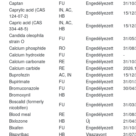
Captan
FU
Engedélyezett
31/10
Caprylic acid (CAS
IN, AC,
Engedélyezett
15/12
124-07-2)
HB
Capric acid (CAS
IN, AC,
Engedélyezett
15/12
334-48-5)
HB
Candida oleophila
FU
Engedélyezett
31/05
strain O
Calcium phosphide
RO
Engedélyezett
31/08
Calcium hydroxide
FU
Engedélyezett
-
Calcium carbonate
RE
Engedélyezett
31/10
Calcium carbide
RE
Engedélyezett
2026.1
Buprofezin
AC, IN
Engedélyezett
15/12
Bupirimate
FU
Engedélyezett
31/01
Bromuconazole
FU
Engedélyezett
30/04
Bromoxynil
HB
Engedélyezett
Boscalid (formerly
FU
Engedélyezett
31/03
nicobifen)
Blood meal
RE
Engedélyezett
31/08
Bixlozone
HB
Új
21/04
Bixafen
FU
Engedélyezett
31/10
Bispyribac
HB
Visszavont
31/07