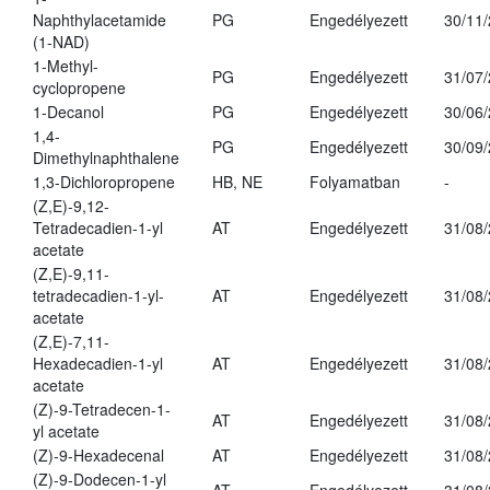
Naphthylacetamide
PG
Engedélyezett
30/11
(1-NAD)
1-Methyl-
PG
Engedélyezett
31/07
cyclopropene
1-Decanol
PG
Engedélyezett
30/06
1,4-
PG
Engedélyezett
30/09
Dimethylnaphthalene
1,3-Dichloropropene
HB, NE
Folyamatban
-
(Z,E)-9,12-
Tetradecadien-1-yl
AT
Engedélyezett
31/08
acetate
(Z,E)-9,11-
tetradecadien-1-yl-
AT
Engedélyezett
31/08
acetate
(Z,E)-7,11-
Hexadecadien-1-yl
AT
Engedélyezett
31/08
acetate
(Z)-9-Tetradecen-1-
AT
Engedélyezett
31/08
yl acetate
(Z)-9-Hexadecenal
AT
Engedélyezett
31/08
(Z)-9-Dodecen-1-yl