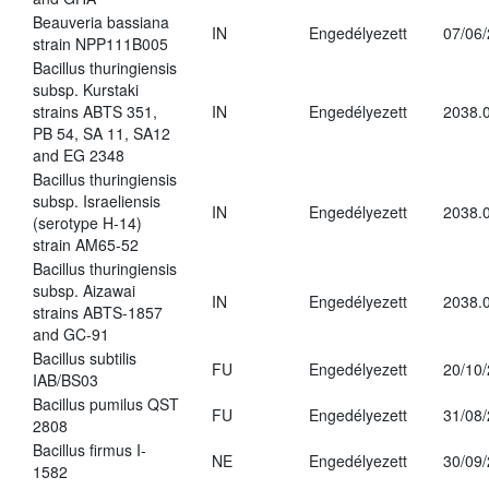
Beauveria bassiana
IN
Engedélyezett
07/06
strain NPP111B005
Bacillus thuringiensis
subsp. Kurstaki
strains ABTS 351,
IN
Engedélyezett
2038.
PB 54, SA 11, SA12
and EG 2348
Bacillus thuringiensis
subsp. Israeliensis
IN
Engedélyezett
2038.
(serotype H-14)
strain AM65-52
Bacillus thuringiensis
subsp. Aizawai
IN
Engedélyezett
2038.
strains ABTS-1857
and GC-91
Bacillus subtilis
FU
Engedélyezett
20/10
IAB/BS03
Bacillus pumilus QST
FU
Engedélyezett
31/08
2808
Bacillus firmus I-
NE
Engedélyezett
30/09
1582