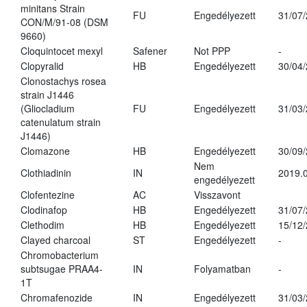
minitans Strain
FU
Engedélyezett
31/07
CON/M/91-08 (DSM
9660)
Cloquintocet mexyl
Safener
Not PPP
-
Clopyralid
HB
Engedélyezett
30/04
Clonostachys rosea
strain J1446
(Gliocladium
FU
Engedélyezett
31/03
catenulatum strain
J1446)
Clomazone
HB
Engedélyezett
30/09
Nem
Clothiadinin
IN
2019.0
engedélyezett
Clofentezine
AC
Visszavont
Clodinafop
HB
Engedélyezett
31/07
Clethodim
HB
Engedélyezett
15/12
Clayed charcoal
ST
Engedélyezett
-
Chromobacterium
subtsugae PRAA4-
IN
Folyamatban
-
1T
Chromafenozide
IN
Engedélyezett
31/03