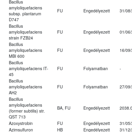
Bacillus
amyloliquefaciens
FU
Engedélyezett
31/08
subsp. plantarum
D747
Bacillus
amyloliquefaciens
FU
Engedélyezett
01/06
strain FZB24
Bacillus
amyloliquefaciens
FU
Engedélyezett
16/09
MBI 600
Bacillus
amyloliquefaciens IT-
FU
Folyamatban
-
45
Bacillus
amyloliquefaciens
FU
Folyamatban
27/09
AH2
Bacillus
amyloliquefaciens
BA, FU
Engedélyezett
2038.
(former subtilis) str.
QST 713
Azoxystrobin
FU
Engedélyezett
31/05
Azimsulfuron
HB
Engedélyezett
31/12