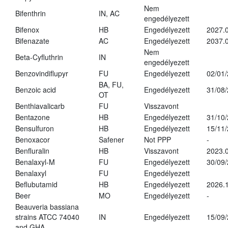
Nem
Bifenthrin
IN, AC
engedélyezett
Bifenox
HB
Engedélyezett
2027.0
Bifenazate
AC
Engedélyezett
2037.
Nem
Beta-Cyfluthrin
IN
engedélyezett
Benzovindiflupyr
FU
Engedélyezett
02/01
BA, FU,
Benzoic acid
Engedélyezett
31/08
OT
Benthiavalicarb
FU
Visszavont
Bentazone
HB
Engedélyezett
31/10
Bensulfuron
HB
Engedélyezett
15/11
Benoxacor
Safener
Not PPP
-
Benfluralin
HB
Visszavont
2023.
Benalaxyl-M
FU
Engedélyezett
30/09
Benalaxyl
FU
Engedélyezett
Beflubutamid
HB
Engedélyezett
2026.
Beer
MO
Engedélyezett
-
Beauveria bassiana
strains ATCC 74040
IN
Engedélyezett
15/09
and GHA