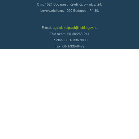
Cím: 1024 Budapest, Keleti Károly utca. 24.
Levelezési cím: 1525 Budapest. Pf. 30.
E-mail:
ugyfelszolgalat@nebih.gov.hu
Zöld szám: 06-80/263-244
Telefon: 06-1/ 336-9000
Fax: 06-1/336-9479