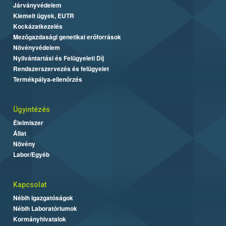
Járványvédelem
Kiemelt ügyek, EUTR
Kockázatkezelés
Mezőgazdasági genetikai erőforrások
Növényvédelem
Nyilvántartási és Felügyeleti Díj
Rendszerszervezés és felügyelet
Termékpálya-ellenőrzés
Ügyintézés
Élelmiszer
Állat
Növény
Labor/Egyéb
Kapcsolat
Nébih Igazgatóságok
Nébih Laboratóriumok
Kormányhivatalok