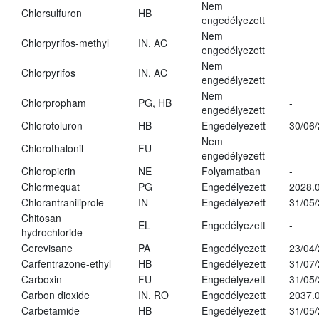
Nem
Chlorsulfuron
HB
engedélyezett
Nem
Chlorpyrifos-methyl
IN, AC
engedélyezett
Nem
Chlorpyrifos
IN, AC
engedélyezett
Nem
Chlorpropham
PG, HB
-
engedélyezett
Chlorotoluron
HB
Engedélyezett
30/06
Nem
Chlorothalonil
FU
-
engedélyezett
Chloropicrin
NE
Folyamatban
-
Chlormequat
PG
Engedélyezett
2028.0
Chlorantraniliprole
IN
Engedélyezett
31/05
Chitosan
EL
Engedélyezett
-
hydrochloride
Cerevisane
PA
Engedélyezett
23/04
Carfentrazone-ethyl
HB
Engedélyezett
31/07
Carboxin
FU
Engedélyezett
31/05
Carbon dioxide
IN, RO
Engedélyezett
2037.
Carbetamide
HB
Engedélyezett
31/05