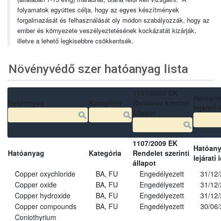
folyamatok együttes célja, hogy az egyes készítmények
forgalmazását és felhasználását oly módon szabályozzák, hogy az
ember és környezete veszélyeztetésének kockázatát kizárják,
illetve a lehető legkisebbre csökkentsék.
Növényvédő szer hatóanyag lista
1107/2009 EK
Hatóan
Hatóanyag
Kategória
Rendelet szerinti
lejárati 
állapot
1107/2009 EK
Hatóan
Hatóanyag
Kategória
Rendelet szerinti
lejárati 
állapot
Copper oxychloride
BA, FU
Engedélyezett
31/12
Copper oxide
BA, FU
Engedélyezett
31/12
Copper hydroxide
BA, FU
Engedélyezett
31/12
Copper compounds
BA, FU
Engedélyezett
30/06
Coniothyrium