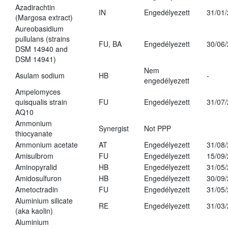
Azadirachtin
IN
Engedélyezett
31/01
(Margosa extract)
Aureobasidium
pullulans (strains
FU, BA
Engedélyezett
30/06
DSM 14940 and
DSM 14941)
Nem
Asulam sodium
HB
-
engedélyezett
Ampelomyces
quisqualis strain
FU
Engedélyezett
31/07
AQ10
Ammonium
Synergist
Not PPP
thiocyanate
Ammonium acetate
AT
Engedélyezett
31/08
Amisulbrom
FU
Engedélyezett
15/09
Aminopyralid
HB
Engedélyezett
31/05
Amidosulfuron
HB
Engedélyezett
30/09
Ametoctradin
FU
Engedélyezett
31/05
Aluminium silicate
RE
Engedélyezett
31/03
(aka kaolin)
Aluminium