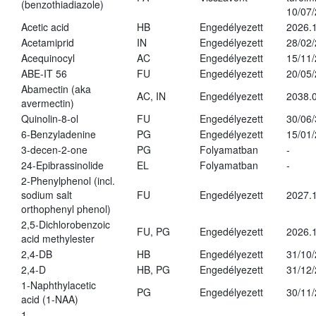
(benzothiadiazole)
10/07
Acetic acid
HB
Engedélyezett
2026.1
Acetamiprid
IN
Engedélyezett
28/02
Acequinocyl
AC
Engedélyezett
15/11
ABE-IT 56
FU
Engedélyezett
20/05
Abamectin (aka
AC, IN
Engedélyezett
2038.
avermectin)
Quinolin-8-ol
FU
Engedélyezett
30/06
6-Benzyladenine
PG
Engedélyezett
15/01
3-decen-2-one
PG
Folyamatban
-
24-Epibrassinolide
EL
Folyamatban
-
2-Phenylphenol (incl.
sodium salt
FU
Engedélyezett
2027.1
orthophenyl phenol)
2,5-Dichlorobenzoic
FU, PG
Engedélyezett
2026.
acid methylester
2,4-DB
HB
Engedélyezett
31/10
2,4-D
HB, PG
Engedélyezett
31/12
1-Naphthylacetic
PG
Engedélyezett
30/11
acid (1-NAA)
1-