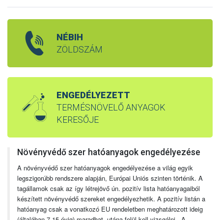
NÉBIH
ZÖLDSZÁM
ENGEDÉLYEZETT
TERMÉSNÖVELŐ ANYAGOK
KERESŐJE
Növényvédő szer hatóanyagok engedélyezése
A növényvédő szer hatóanyagok engedélyezése a világ egyik
legszigorúbb rendszere alapján, Európai Uniós szinten történik. A
tagállamok csak az így létrejövő ún. pozitív lista hatóanyagaiból
készített növényvédő szereket engedélyezhetik. A pozitív listán a
hatóanyag csak a vonatkozó EU rendeletben meghatározott ideig
(általában 7-15 évig) maradhat, utána felül kell vizsgálni. A