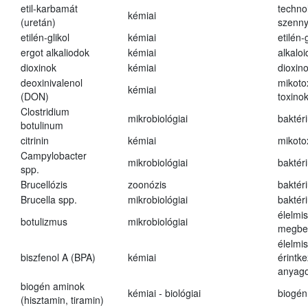
etil-karbamát
techno
kémiai
(uretán)
szenn
etilén-glikol
kémiai
etilén-g
ergot alkaliodok
kémiai
alkalo
dioxinok
kémiai
dioxin
deoxinivalenol
mikoto
kémiai
(DON)
toxino
Clostridium
mikrobiológiai
baktér
botulinum
citrinin
kémiai
mikoto
Campylobacter
mikrobiológiai
baktér
spp.
Brucellózis
zoonózis
baktér
Brucella spp.
mikrobiológiai
baktér
élelmi
botulizmus
mikrobiológiai
megbe
élelmi
biszfenol A (BPA)
kémiai
érintk
anyago
biogén aminok
kémiai - biológiai
biogén
(hisztamin, tiramin)