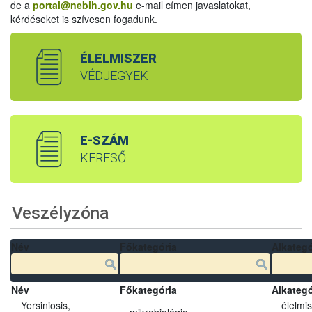
de a
portal@nebih.gov.hu
e-mail címen javaslatokat,
kérdéseket is szívesen fogadunk.
ÉLELMISZER
VÉDJEGYEK
E-SZÁM
KERESŐ
Veszélyzóna
Név
Főkategória
Alkategó
Név
Főkategória
Alkategó
Yersiniosis,
élelmi