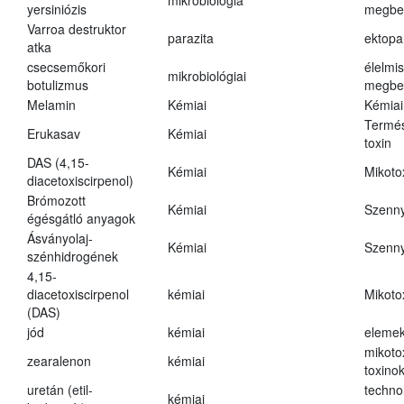
mikrobiológia
yersiniózis
megbe
Varroa destruktor
parazita
ektopa
atka
csecsemőkori
élelmi
mikrobiológiai
botulizmus
megbe
Melamin
Kémiai
Kémiai
Termés
Erukasav
Kémiai
toxin
DAS (4,15-
Kémiai
Mikoto
diacetoxiscirpenol)
Brómozott
Kémiai
Szenn
égésgátló anyagok
Ásványolaj-
Kémiai
Szenn
szénhidrogének
4,15-
diacetoxiscirpenol
kémiai
Mikoto
(DAS)
jód
kémiai
eleme
mikoto
zearalenon
kémiai
toxino
uretán (etil-
techno
kémiai