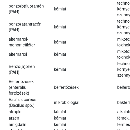
techno
benzo(b)fluorantén
kémiai
környe
(PAH)
szenn
techno
benzo(a)antracén
kémiai
környe
(PAH)
szenn
alternariol-
mikoto
kémiai
monometiléter
toxino
mikoto
alternariol
kémiai
toxino
techno
Benzo(a)pirén
kémiai
környe
(PAH)
szenn
Bélfertőzések
(enterális
bélfertőzések
bélfer
fertőzések)
Bacillus cereus
mikrobiológiai
baktér
(Bacillus spp.)
atropin
kémiai
alkalo
arzén
kémiai
fémek,
amigdalin
kémiai
termés