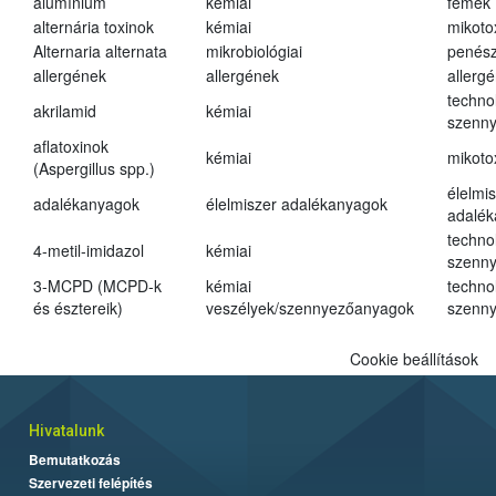
alumínium
kémiai
fémek
alternária toxinok
kémiai
mikoto
Alternaria alternata
mikrobiológiai
penés
allergének
allergének
allerg
techno
akrilamid
kémiai
szenn
aflatoxinok
kémiai
mikoto
(Aspergillus spp.)
élelmi
adalékanyagok
élelmiszer adalékanyagok
adalé
techno
4-metil-imidazol
kémiai
szenn
3-MCPD (MCPD-k
kémiai
techno
és észtereik)
veszélyek/szennyezőanyagok
szenn
Cookie beállítások
Hivatalunk
Bemutatkozás
Szervezeti felépítés