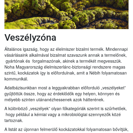
Veszélyzóna
Általános igazság, hogy az élelmiszer bizalmi termék. Mindennapi
vásárlásaink alkalmával bizalmat szavazunk annak a termelőnek,
gyártónak és forgalmazónak, akinek a termékét megvesszük.
Noha Magyarország élelmiszerlánc-biztonsági rendszere magas
szintű, kockázatok így is előfordulnak, amit a Nébih folyamatosan
kommunikál.
Adatbázisunkban most a leggyakrabban előforduló „veszélyeket”
gyűjtöttük össze, hogy az érdeklődők egy helyen, könnyen és
mélyebb szinten utánanézhessenek azok hátterének.
A különböző „veszélyek” olyan főkategóriák szerint is szűrhetőek,
hogy például a kémiai vagy a mikrobiológiai szennyezők közé
tartoznak.
A listát az újonnan felmerülő kockázatokkal folyamatosan bővítjük,