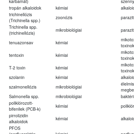
karbamát)
szenn
tropán alkaloidok
kémiai
alkalo
trichinellózis
zoonózis
parazit
(Trichinella spp.)
Trichinella spp.
mikrobiológiai
parazi
(trichinellózis)
mikoto
tenuazonsav
kémiai
toxino
mikoto
tentoxin
kémiai
toxino
mikoto
T-2 toxin
kémiai
toxino
szolanin
kémiai
alkaloi
élelmi
szalmonellózis
mikrobiológiai
megbe
Salmonella spp.
mikrobiológiai
baktér
poliklórozott-
kémiai
polikló
bifenilek (PCB-k)
pirrolizidin
kémiai
alkalo
alkaloidok
PFOS