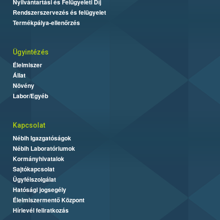
Nyilvántartási és Felügyeleti Díj
Rendszerszervezés és felügyelet
Termékpálya-ellenőrzés
Ügyintézés
Élelmiszer
Állat
Növény
Labor/Egyéb
Kapcsolat
Nébih Igazgatóságok
Nébih Laboratóriumok
Kormányhivatalok
Sajtókapcsolat
Ügyfélszolgálat
Hatósági jogsegély
Élelmiszermentő Központ
Hírlevél feliratkozás