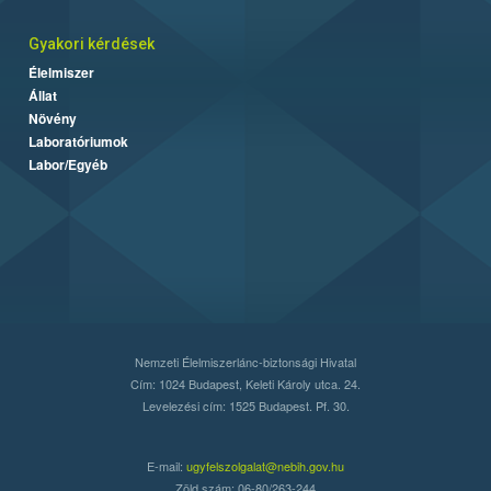
Gyakori kérdések
Élelmiszer
Állat
Növény
Laboratóriumok
Labor/Egyéb
Nemzeti Élelmiszerlánc-biztonsági Hivatal
Cím: 1024 Budapest, Keleti Károly utca. 24.
Levelezési cím: 1525 Budapest. Pf. 30.
E-mail:
ugyfelszolgalat@nebih.gov.hu
Zöld szám: 06-80/263-244