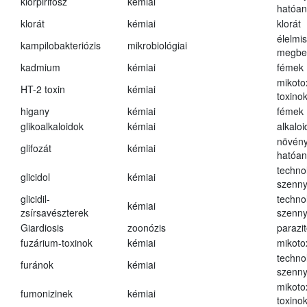
klórpirifosz
kémiai
hatóa
klorát
kémiai
klorát
élelmi
kampilobakteriózis
mikrobiológiai
megbe
kadmium
kémiai
fémek
mikoto
HT-2 toxin
kémiai
toxino
higany
kémiai
fémek
glikoalkaloidok
kémiai
alkalo
növény
glifozát
kémiai
hatóa
techno
glicidol
kémiai
szenn
glicidil-
techno
kémiai
zsírsavészterek
szenn
Giardiosis
zoonózis
parazit
fuzárium-toxinok
kémiai
mikoto
techno
furánok
kémiai
szenn
mikoto
fumonizinek
kémiai
toxino