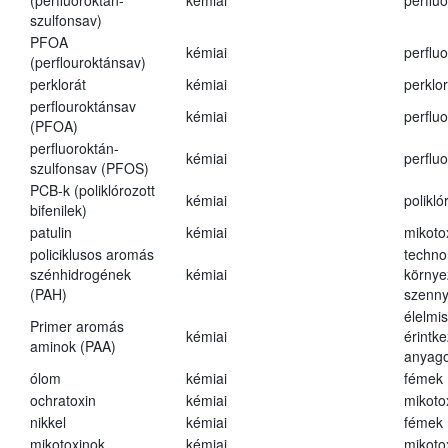
(perfluoroktán-
kémiai
perfluo
szulfonsav)
PFOA
kémiai
perfluo
(perflouroktánsav)
perklorát
kémiai
perklor
perflouroktánsav
kémiai
perfluo
(PFOA)
perfluoroktán-
kémiai
perfluo
szulfonsav (PFOS)
PCB-k (poliklórozott
kémiai
polikló
bifenilek)
patulin
kémiai
mikoto
policiklusos aromás
techno
szénhidrogének
kémiai
környe
(PAH)
szenn
élelmi
Primer aromás
kémiai
érintk
aminok (PAA)
anyago
ólom
kémiai
fémek
ochratoxin
kémiai
mikoto
nikkel
kémiai
fémek
mikotoxinok
kémiai
mikoto