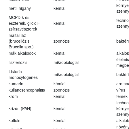
környe
metil-higany
kémiai
szenn
MCPD-k és
techno
észtereik, glicidil-
kémiai
szenn
zsírsavészterek
máltai láz
(brucellózis,
zoonózis
baktér
Brucella spp.)
mák alkaloidok
kémiai
alkalo
élelmi
liszteriózis
mikrobiológiai
megbe
Listeria
mikrobiológiai
baktér
monocytogenes
kumarin
kémiai
aroma
kullancsencephalitis
zoonózis
vírus
króm
kémiai
fémek
techno
krizén (PAH)
kémiai
környe
szenn
koffein
kémiai
alkalo
növény