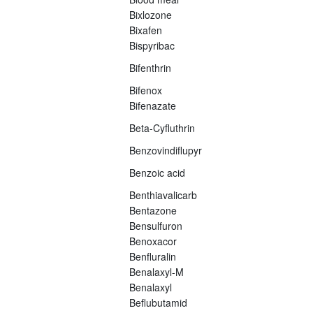
Bixlozone
Bixafen
Bispyribac
Bifenthrin
Bifenox
Bifenazate
Beta-Cyfluthrin
Benzovindiflupyr
Benzoic acid
Benthiavalicarb
Bentazone
Bensulfuron
Benoxacor
Benfluralin
Benalaxyl-M
Benalaxyl
Beflubutamid