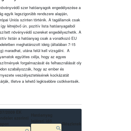
növényvédő szer hatóanyagok engedélyezése a
lág egyik legszigorúbb rendszere alapján,
rópai Uniós szinten történik. A tagállamok csak
 így létrejövő ún. pozitív lista hatóanyagaiból
szített növényvédő szereket engedélyezhetik. A
zitív listán a hatóanyag csak a vonatkozó EU
ndeletben meghatározott ideig (általában 7-15
ig) maradhat, utána felül kell vizsgálni. A
lyamatok együttes célja, hogy az egyes
szítmények forgalmazását és felhasználását oly
don szabályozzák, hogy az ember és
rnyezete veszélyeztetésének kockázatát
zárják, illetve a lehető legkisebbre csökkentsék.
07/2009 EK
Hatóanyag
ndelet szerinti
lejárati idő
lapot
Részletek