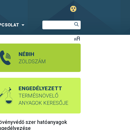
PCSOLAT
NÉBIH
ZÖLDSZÁM
ENGEDÉLYEZETT
TERMÉSNÖVELŐ
ANYAGOK KERESŐJE
övényvédő szer hatóanyagok
ngedélyezése