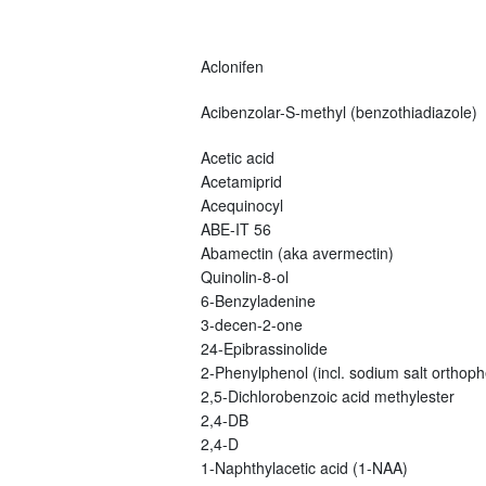
Aclonifen
Acibenzolar-S-methyl (benzothiadiazole)
Acetic acid
Acetamiprid
Acequinocyl
ABE-IT 56
Abamectin (aka avermectin)
Quinolin-8-ol
6-Benzyladenine
3-decen-2-one
24-Epibrassinolide
2-Phenylphenol (incl. sodium salt orthoph
2,5-Dichlorobenzoic acid methylester
2,4-DB
2,4-D
1-Naphthylacetic acid (1-NAA)