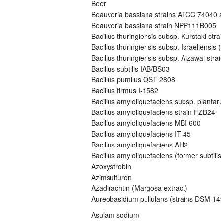
Beer
Beauveria bassiana strains ATCC 74040
Beauveria bassiana strain NPP111B005
Bacillus thuringiensis subsp. Kurstaki s
Bacillus thuringiensis subsp. Israeliensi
Bacillus thuringiensis subsp. Aizawai st
Bacillus subtilis IAB/BS03
Bacillus pumilus QST 2808
Bacillus firmus I-1582
Bacillus amyloliquefaciens subsp. plant
Bacillus amyloliquefaciens strain FZB24
Bacillus amyloliquefaciens MBI 600
Bacillus amyloliquefaciens IT-45
Bacillus amyloliquefaciens AH2
Bacillus amyloliquefaciens (former subtili
Azoxystrobin
Azimsulfuron
Azadirachtin (Margosa extract)
Aureobasidium pullulans (strains DSM 
Asulam sodium