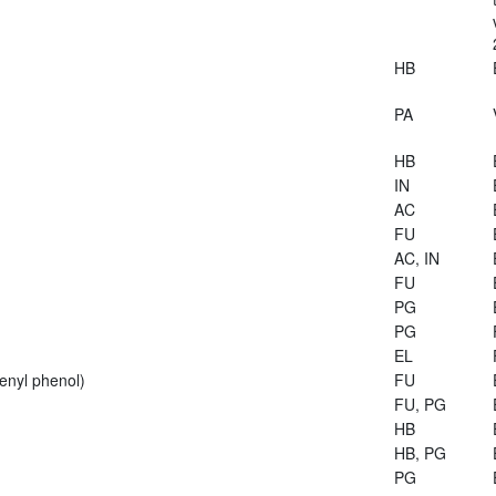
HB
PA
HB
IN
AC
FU
AC, IN
FU
PG
PG
EL
enyl phenol)
FU
FU, PG
HB
HB, PG
PG