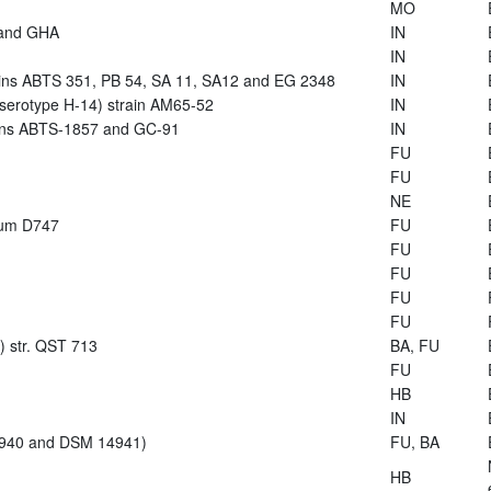
MO
 and GHA
IN
IN
trains ABTS 351, PB 54, SA 11, SA12 and EG 2348
IN
s (serotype H-14) strain AM65-52
IN
rains ABTS-1857 and GC-91
IN
FU
FU
NE
arum D747
FU
FU
FU
FU
FU
s) str. QST 713
BA, FU
FU
HB
IN
14940 and DSM 14941)
FU, BA
HB