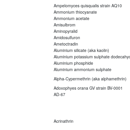
Ampelomyces quisqualis strain AQ10
Ammonium thiocyanate
Ammonium acetate
Amisulbrom
Aminopyralid
Amidosulfuron
Ametoctradin
Aluminium silicate (aka kaolin)
Aluminium potassium sulphate dodecahy
Aluminium phosphide
Aluminium ammonium sulphate
Alpha-Cypermethrin (aka alphamethrin)
Adoxophyes orana GV strain BV-0001
AD-67
Acrinathrin