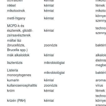
ochratoxin
kémiai
mikoto
nikkel
kémiai
fémek
mikotoxinok
kémiai
mikoto
környe
metil-higany
kémiai
szenn
MCPD-k és
techno
észtereik, glicidil-
kémiai
szenn
zsírsavészterek
máltai láz
(brucellózis,
zoonózis
baktér
Brucella spp.)
mák alkaloidok
kémiai
alkalo
élelmi
liszteriózis
mikrobiológiai
megbe
Listeria
mikrobiológiai
baktér
monocytogenes
kumarin
kémiai
aroma
kullancsencephalitis
zoonózis
vírus
króm
kémiai
fémek
techno
krizén (PAH)
kémiai
környe
szenn