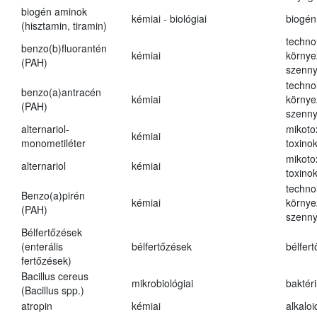
biogén aminok
kémiai - biológiai
biogén
(hisztamin, tiramin)
techno
benzo(b)fluorantén
kémiai
környe
(PAH)
szenn
techno
benzo(a)antracén
kémiai
környe
(PAH)
szenn
alternariol-
mikoto
kémiai
monometiléter
toxino
mikoto
alternariol
kémiai
toxino
techno
Benzo(a)pirén
kémiai
környe
(PAH)
szenn
Bélfertőzések
(enterális
bélfertőzések
bélfer
fertőzések)
Bacillus cereus
mikrobiológiai
baktér
(Bacillus spp.)
atropin
kémiai
alkalo