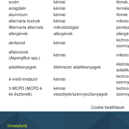
arzén
kémiai
fémek,
amigdalin
kémiai
termés
alumínium
kémiai
fémek
alternária toxinok
kémiai
mikoto
Alternaria alternata
mikrobiológiai
penés
allergének
allergének
allerg
techno
akrilamid
kémiai
szenn
aflatoxinok
kémiai
mikoto
(Aspergillus spp.)
élelmi
adalékanyagok
élelmiszer adalékanyagok
adalé
techno
4-metil-imidazol
kémiai
szenn
3-MCPD (MCPD-k
kémiai
techno
és észtereik)
veszélyek/szennyezőanyagok
szenn
Cookie beállítások
Hivatalunk