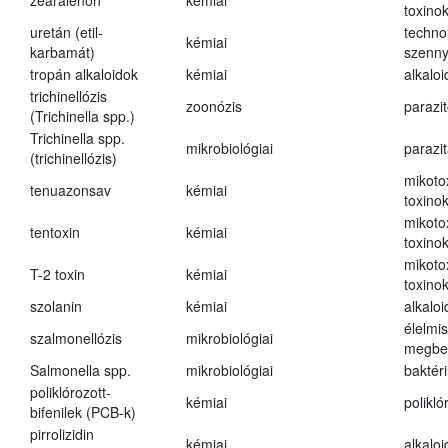
zearalenon
kémiai
toxino
uretán (etil-
techno
kémiai
karbamát)
szenn
tropán alkaloidok
kémiai
alkalo
trichinellózis
zoonózis
parazit
(Trichinella spp.)
Trichinella spp.
mikrobiológiai
parazi
(trichinellózis)
mikoto
tenuazonsav
kémiai
toxino
mikoto
tentoxin
kémiai
toxino
mikoto
T-2 toxin
kémiai
toxino
szolanin
kémiai
alkaloi
élelmi
szalmonellózis
mikrobiológiai
megbe
Salmonella spp.
mikrobiológiai
baktér
poliklórozott-
kémiai
polikló
bifenilek (PCB-k)
pirrolizidin
kémiai
alkalo