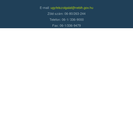
E-mail:
ugyfelszolgalat@nebih.gov.hu
Zöld szám: 06-80/263-244
Telefon: 06-1/ 336-9000
Fax: 06-1/336-9479