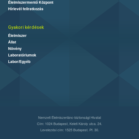
Élelmiszermentő Központ
Hírlevél feliratkozás
Gyakori kérdések
Élelmiszer
Állat
Növény
Laboratóriumok
Labor/Egyéb
Nemzeti Élelmiszerlánc-biztonsági Hivatal
Cím: 1024 Budapest, Keleti Károly utca. 24.
Levelezési cím: 1525 Budapest. Pf. 30.