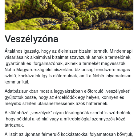
Veszélyzóna
Általános igazság, hogy az élelmiszer bizalmi termék. Mindennapi
vásárlásaink alkalmával bizalmat szavazunk annak a termelőnek,
gyártónak és forgalmazónak, akinek a termékét megvesszük.
Noha Magyarország élelmiszerlánc-biztonsági rendszere magas
szintű, kockázatok így is előfordulnak, amit a Nébih folyamatosan
kommunikál.
Adatbázisunkban most a leggyakrabban előforduló „veszélyeket”
gyűjtöttük össze, hogy az érdeklődők egy helyen, könnyen és
mélyebb szinten utánanézhessenek azok hátterének.
A különböző „veszélyek” olyan főkategóriák szerint is szűrhetőek,
hogy például a kémiai vagy a mikrobiológiai szennyezők közé
tartoznak.
A listát az újonnan felmerülő kockázatokkal folyamatosan bővítjük,