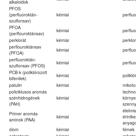
alkaloidok
PFOS
(perfluoroktán-
kémiai
perfluo
szulfonsav)
PFOA
kémiai
perfluo
(perflouroktánsav)
perklorát
kémiai
perklor
perflouroktánsav
kémiai
perfluo
(PFOA)
perfluoroktán-
kémiai
perfluo
szulfonsav (PFOS)
PCB-k (poliklórozott
kémiai
polikló
bifenilek)
patulin
kémiai
mikoto
policiklusos aromás
techno
szénhidrogének
kémiai
környe
(PAH)
szenn
élelmi
Primer aromás
kémiai
érintk
aminok (PAA)
anyago
ólom
kémiai
fémek