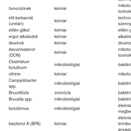
mikoto
fumonizinek
kémiai
toxino
etil-karbamát
techno
kémiai
(uretán)
szenn
etilén-glikol
kémiai
etilén-g
ergot alkaliodok
kémiai
alkalo
dioxinok
kémiai
dioxin
deoxinivalenol
mikoto
kémiai
(DON)
toxino
Clostridium
mikrobiológiai
baktér
botulinum
citrinin
kémiai
mikoto
Campylobacter
mikrobiológiai
baktér
spp.
Brucellózis
zoonózis
baktér
Brucella spp.
mikrobiológiai
baktér
élelmi
botulizmus
mikrobiológiai
megbe
élelmi
biszfenol A (BPA)
kémiai
érintk
anyago