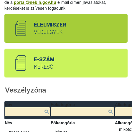
de a
portal@nebih.gov.hu
e-mail címen javaslatokat,
kérdéseket is szívesen fogadunk.
ÉLELMISZER
VÉDJEGYEK
E-SZÁM
KERESŐ
Veszélyzóna
Név
Főkategória
Alkategó
Név
Főkategória
Alkategó
mikoto