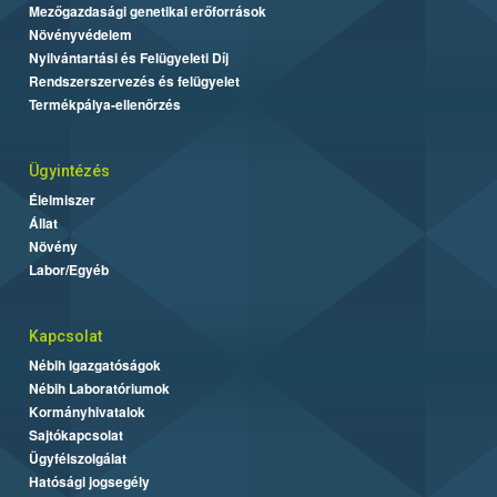
Mezőgazdasági genetikai erőforrások
Növényvédelem
Nyilvántartási és Felügyeleti Díj
Rendszerszervezés és felügyelet
Termékpálya-ellenőrzés
Ügyintézés
Élelmiszer
Állat
Növény
Labor/Egyéb
Kapcsolat
Nébih Igazgatóságok
Nébih Laboratóriumok
Kormányhivatalok
Sajtókapcsolat
Ügyfélszolgálat
Hatósági jogsegély