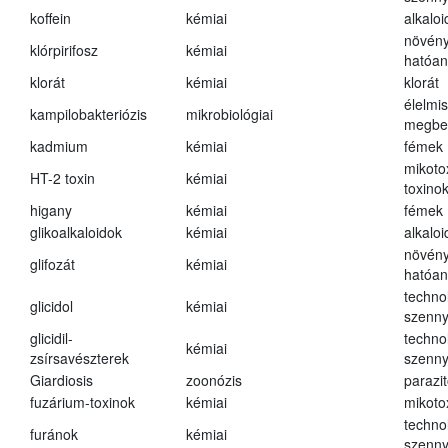
koffein
kémiai
alkalo
növény
klórpirifosz
kémiai
hatóa
klorát
kémiai
klorát
élelmi
kampilobakteriózis
mikrobiológiai
megbe
kadmium
kémiai
fémek
mikoto
HT-2 toxin
kémiai
toxino
higany
kémiai
fémek
glikoalkaloidok
kémiai
alkalo
növény
glifozát
kémiai
hatóa
techno
glicidol
kémiai
szenn
glicidil-
techno
kémiai
zsírsavészterek
szenn
Giardiosis
zoonózis
parazit
fuzárium-toxinok
kémiai
mikoto
techno
furánok
kémiai
szenn