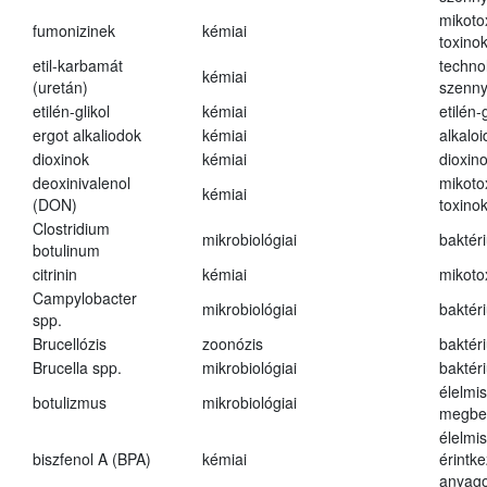
mikoto
fumonizinek
kémiai
toxino
etil-karbamát
techno
kémiai
(uretán)
szenn
etilén-glikol
kémiai
etilén-g
ergot alkaliodok
kémiai
alkalo
dioxinok
kémiai
dioxin
deoxinivalenol
mikoto
kémiai
(DON)
toxino
Clostridium
mikrobiológiai
baktér
botulinum
citrinin
kémiai
mikoto
Campylobacter
mikrobiológiai
baktér
spp.
Brucellózis
zoonózis
baktér
Brucella spp.
mikrobiológiai
baktér
élelmi
botulizmus
mikrobiológiai
megbe
élelmi
biszfenol A (BPA)
kémiai
érintk
anyago