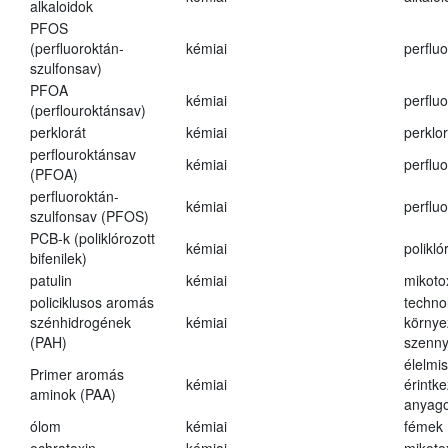
alkaloidok
PFOS
(perfluoroktán-
kémiai
perfluo
szulfonsav)
PFOA
kémiai
perfluo
(perflouroktánsav)
perklorát
kémiai
perklor
perflouroktánsav
kémiai
perfluo
(PFOA)
perfluoroktán-
kémiai
perfluo
szulfonsav (PFOS)
PCB-k (poliklórozott
kémiai
polikló
bifenilek)
patulin
kémiai
mikoto
policiklusos aromás
techno
szénhidrogének
kémiai
környe
(PAH)
szenn
élelmi
Primer aromás
kémiai
érintk
aminok (PAA)
anyago
ólom
kémiai
fémek