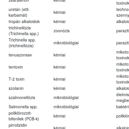
zearalenon
kémiai
toxino
uretán (etil-
techno
kémiai
karbamát)
szenn
tropán alkaloidok
kémiai
alkalo
trichinellózis
zoonózis
parazit
(Trichinella spp.)
Trichinella spp.
mikrobiológiai
parazi
(trichinellózis)
mikoto
tenuazonsav
kémiai
toxino
mikoto
tentoxin
kémiai
toxino
mikoto
T-2 toxin
kémiai
toxino
szolanin
kémiai
alkaloi
élelmi
szalmonellózis
mikrobiológiai
megbe
Salmonella spp.
mikrobiológiai
baktér
poliklórozott-
kémiai
polikló
bifenilek (PCB-k)
pirrolizidin
kémiai
alkalo