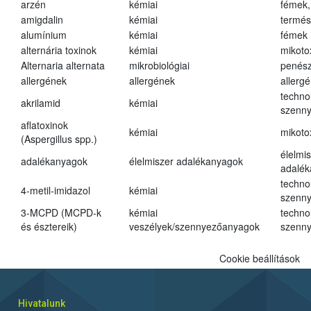
arzén
kémiai
fémek,
amigdalin
kémiai
termés
alumínium
kémiai
fémek
alternária toxinok
kémiai
mikoto
Alternaria alternata
mikrobiológiai
penés
allergének
allergének
allerg
techno
akrilamid
kémiai
szenn
aflatoxinok
kémiai
mikoto
(Aspergillus spp.)
élelmi
adalékanyagok
élelmiszer adalékanyagok
adalé
techno
4-metil-imidazol
kémiai
szenn
3-MCPD (MCPD-k
kémiai
techno
és észtereik)
veszélyek/szennyezőanyagok
szenn
Cookie beállítások
Hivatalunk