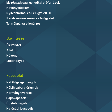
Mezőgazdasági genetikai erőforrások
Növényvédelem
Nyilvántartási és Felügyeleti Díj
Rendszerszervezés és felügyelet
Termékpálya-ellenőrzés
Ügyintézés
Élelmiszer
Állat
Növény
Labor/Egyéb
Kapcsolat
Nébih Igazgatóságok
Nébih Laboratóriumok
Kormányhivatalok
Sajtókapcsolat
Ügyfélszolgálat
Hatósági jogsegély