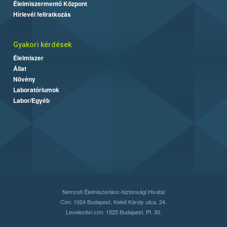
Élelmiszermentő Központ
Hírlevél feliratkozás
Gyakori kérdések
Élelmiszer
Állat
Növény
Laboratóriumok
Labor/Egyéb
Nemzeti Élelmiszerlánc-biztonsági Hivatal
Cím: 1024 Budapest, Keleti Károly utca. 24.
Levelezési cím: 1525 Budapest. Pf. 30.