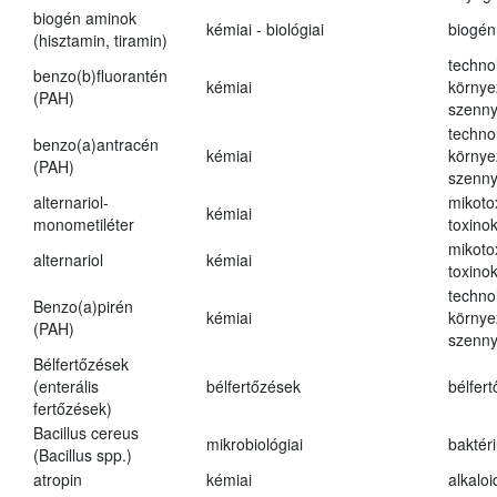
biogén aminok
kémiai - biológiai
biogén
(hisztamin, tiramin)
techno
benzo(b)fluorantén
kémiai
környe
(PAH)
szenn
techno
benzo(a)antracén
kémiai
környe
(PAH)
szenn
alternariol-
mikoto
kémiai
monometiléter
toxino
mikoto
alternariol
kémiai
toxino
techno
Benzo(a)pirén
kémiai
környe
(PAH)
szenn
Bélfertőzések
(enterális
bélfertőzések
bélfer
fertőzések)
Bacillus cereus
mikrobiológiai
baktér
(Bacillus spp.)
atropin
kémiai
alkalo