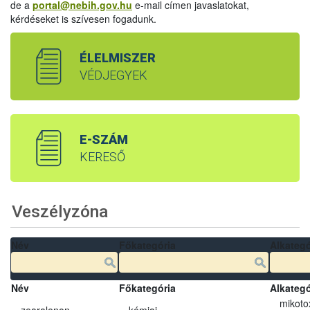
de a
portal@nebih.gov.hu
e-mail címen javaslatokat,
kérdéseket is szívesen fogadunk.
ÉLELMISZER
VÉDJEGYEK
E-SZÁM
KERESŐ
Veszélyzóna
Név
Főkategória
Alkategó
Név
Főkategória
Alkategó
mikoto