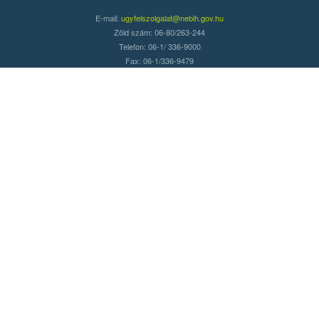
E-mail:
ugyfelszolgalat@nebih.gov.hu
Zöld szám: 06-80/263-244
Telefon: 06-1/ 336-9000
Fax: 06-1/336-9479