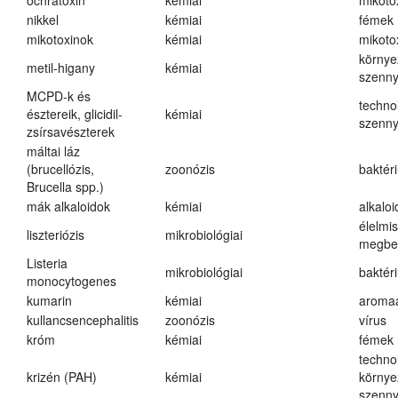
ochratoxin
kémiai
mikoto
nikkel
kémiai
fémek
mikotoxinok
kémiai
mikoto
környe
metil-higany
kémiai
szenn
MCPD-k és
techno
észtereik, glicidil-
kémiai
szenn
zsírsavészterek
máltai láz
(brucellózis,
zoonózis
baktér
Brucella spp.)
mák alkaloidok
kémiai
alkalo
élelmi
liszteriózis
mikrobiológiai
megbe
Listeria
mikrobiológiai
baktér
monocytogenes
kumarin
kémiai
aroma
kullancsencephalitis
zoonózis
vírus
króm
kémiai
fémek
techno
krizén (PAH)
kémiai
környe
szenn