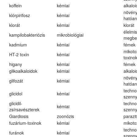
koffein
kémiai
alkalo
növény
klórpirifosz
kémiai
hatóa
klorát
kémiai
klorát
élelmi
kampilobakteriózis
mikrobiológiai
megbe
kadmium
kémiai
fémek
mikoto
HT-2 toxin
kémiai
toxino
higany
kémiai
fémek
glikoalkaloidok
kémiai
alkalo
növény
glifozát
kémiai
hatóa
techno
glicidol
kémiai
szenn
glicidil-
techno
kémiai
zsírsavészterek
szenn
Giardiosis
zoonózis
parazit
fuzárium-toxinok
kémiai
mikoto
techno
furánok
kémiai
szenn