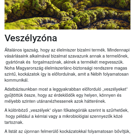
Veszélyzóna
Általános igazság, hogy az élelmiszer bizalmi termék. Mindennapi
vásárlásaink alkalmával bizalmat szavazunk annak a termelőnek,
gyártónak és forgalmazónak, akinek a termékét megvesszük.
Noha Magyarország élelmiszerlánc-biztonsági rendszere magas
szintű, kockázatok így is előfordulnak, amit a Nébih folyamatosan
kommunikál.
Adatbázisunkban most a leggyakrabban előforduló „veszélyeket”
gyűjtöttük össze, hogy az érdeklődők egy helyen, könnyen és
mélyebb szinten utánanézhessenek azok hátterének.
A különböző „veszélyek” olyan főkategóriák szerint is szűrhetőek,
hogy például a kémiai vagy a mikrobiológiai szennyezők közé
tartoznak.
A listát az újonnan felmerülő kockázatokkal folyamatosan bővítjük,