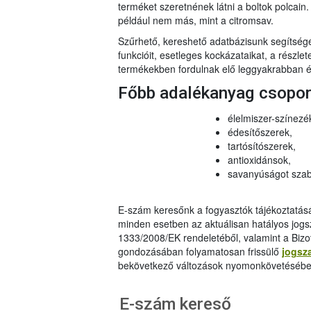
terméket szeretnének látni a boltok polcai
például nem más, mint a citromsav.
Szűrhető, kereshető adatbázisunk segítsé
funkcióit, esetleges kockázataikat, a részlet
termékekben fordulnak elő leggyakrabban és
Főbb adalékanyag csopo
élelmiszer-színezé
édesítőszerek,
tartósítószerek,
antioxidánsok,
savanyúságot szab
E-szám keresőnk a fogyasztók tájékoztatásár
minden esetben az aktuálisan hatályos jog
1333/2008/EK rendeletéből, valamint a Bizo
gondozásában folyamatosan frissülő
jogsz
bekövetkező változások nyomonkövetésébe
E-szám kereső