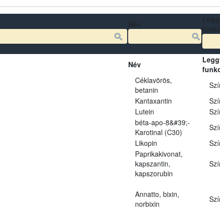
Legg
Név
funk
Legg
Név
funk
Céklavörös,
Szí
betanin
Kantaxantin
Szí
Lutein
Szí
béta-apo-8&#39;-
Szí
Karotinal (C30)
Likopin
Szí
Paprikakivonat,
kapszantin,
Szí
kapszorubin
Annatto, bixin,
Szí
norbixin