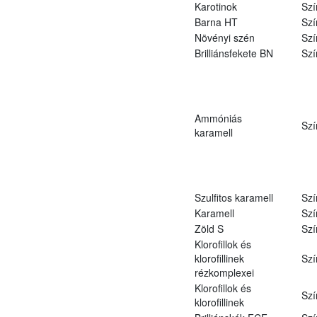
Karotinok
Szí
Barna HT
Szí
Növényi szén
Szí
Brilliánsfekete BN
Szí
Ammóniás
Szí
karamell
Szulfitos karamell
Szí
Karamell
Szí
Zöld S
Szí
Klorofillok és
klorofillinek
Szí
rézkomplexei
Klorofillok és
Szí
klorofillinek