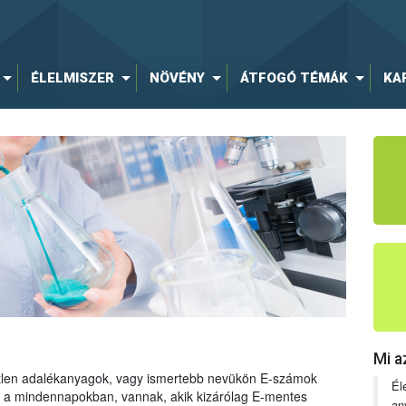
ÉLELMISZER
NÖVÉNY
ÁTFOGÓ TÉMÁK
KA
Mi a
tetlen adalékanyagok, vagy ismertebb nevükön E-számok
Él
ng a mindennapokban, vannak, akik kizárólag E-mentes
an