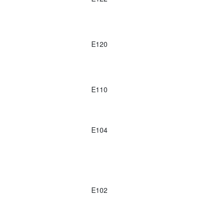
E120
E110
E104
E102