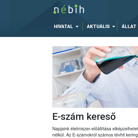
HIVATAL
AKTUÁLIS
ÁLLAT
E-szám kereső
Napjaink élelmiszer-előállítása elképzelhe
nélkül. Az E-számokról számos tévhit keri