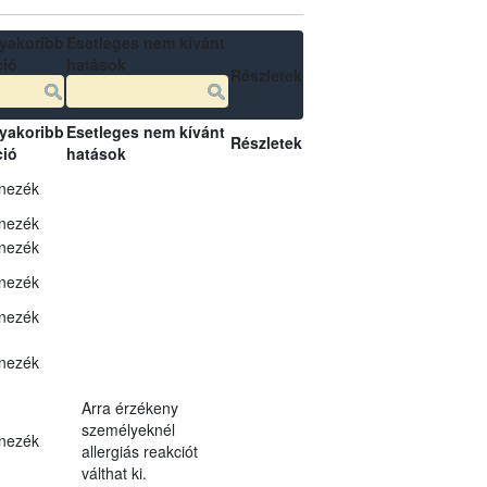
yakoribb
Esetleges nem kívánt
ció
hatások
Részletek
yakoribb
Esetleges nem kívánt
Részletek
ció
hatások
nezék
nezék
nezék
nezék
nezék
nezék
Arra érzékeny
személyeknél
nezék
allergiás reakciót
válthat ki.