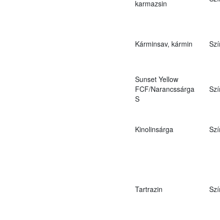
karmazsin
Kárminsav, kármin
Szí
Sunset Yellow
FCF/Narancssárga
Szí
S
Kinolinsárga
Szí
Tartrazin
Szí