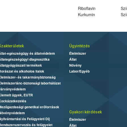
Riboflavin
Szí
Kurkumin
Szí
Szakterületek
Ügyintézés
Állat-egészségügy és állatvédelem
Élelmiszer
Állategészségügyi diagnosztika
Állat
Állatgyógyászati termékek
Növény
Borászat és alkoholos italok
Labor/Egyéb
Élelmiszer- és takarmánybiztonság
Élelmiszerlánc-biztonsági laborhálózat
Járványvédelem
Kiemelt ügyek, EUTR
Kockázatkezelés
Mezőgazdasági genetikai erőforrások
Gyakori kérdések
Növényvédelem
Nyilvántartási és Felügyeleti Díj
Élelmiszer
Rendszerszervezés és felügyelet
Állat