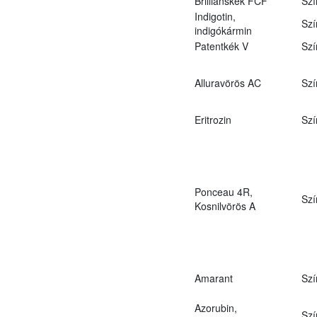
Brilliánskék FCF
Szí
Indigotin,
Szí
indigókármin
Patentkék V
Szí
Alluravörös AC
Szí
Eritrozin
Szí
Ponceau 4R,
Szí
Kosnilvörös A
Amarant
Szí
Azorubin,
Szí