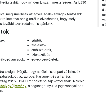
n. Pedig tévhit, hogy minden E-szám mesterséges. Az E330
tá
ál
gével megismerhetik az egyes adalékanyagok fontosabb
te
ekre kattintva pedig arról is olvashatnak, hogy mely
vá
 további szakirodalmat is ajánlunk.
el
rtok
kek,
sűrítők,
zselésítők,
stabilizátorok,
ízfokozók és
ályozó anyagok,
egyéb vegyületek.
a szolgál. Kérjük, hogy az élelmiszeripari vállalkozók
szabályokból, az Európai Parlament és a Tanács
ttság 231/2012/EU rendeletéből tájékozódjanak. A Nébih
abálygyűjtemény
is segítséget nyújt a jogszabályokban
n.