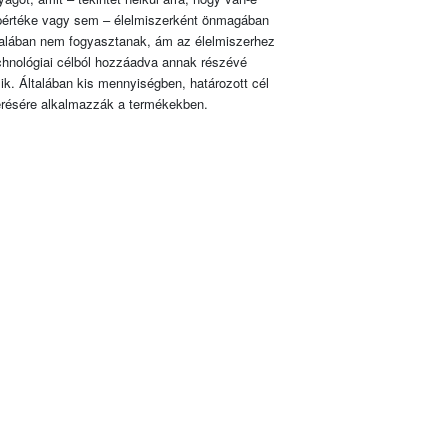
pértéke vagy sem – élelmiszerként önmagában
talában nem fogyasztanak, ám az élelmiszerhez
chnológiai célból hozzáadva annak részévé
lik. Általában kis mennyiségben, határozott cél
érésére alkalmazzák a termékekben.