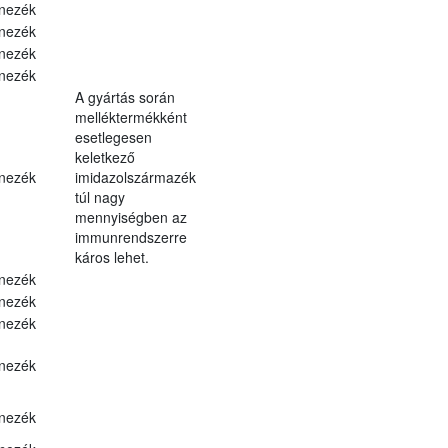
nezék
nezék
nezék
nezék
A gyártás során
melléktermékként
esetlegesen
keletkező
nezék
imidazolszármazék
túl nagy
mennyiségben az
immunrendszerre
káros lehet.
nezék
nezék
nezék
nezék
nezék