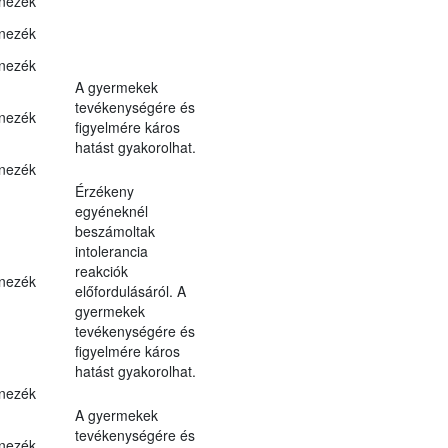
nezék
nezék
nezék
A gyermekek
tevékenységére és
nezék
figyelmére káros
hatást gyakorolhat.
nezék
Érzékeny
egyéneknél
beszámoltak
intolerancia
reakciók
nezék
előfordulásáról. A
gyermekek
tevékenységére és
figyelmére káros
hatást gyakorolhat.
nezék
A gyermekek
tevékenységére és
nezék