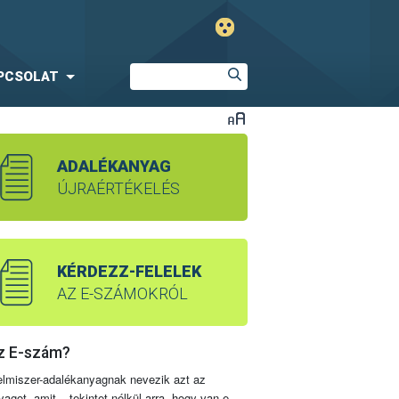
PCSOLAT
ADALÉKANYAG
ÚJRAÉRTÉKELÉS
KÉRDEZZ-FELELEK
AZ E-SZÁMOKRÓL
z E-szám?
elmiszer-adalékanyagnak nevezik azt az
yagot, amit – tekintet nélkül arra, hogy van-e