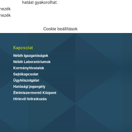
hatást gyakorolhat.
nezék
nezék
Cookie beállítások
Kapcsolat
Nébih Igazgatóságok
Nébih Laboratóriumok
Kormányhivatalok
Sajtókapcsolat
Ügyfélszolgálat
Hatósági jogsegély
Élelmiszermentő Központ
Hírlevél feliratkozás