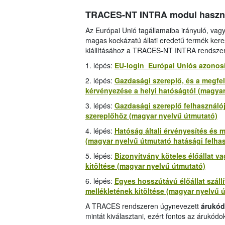
TRACES-NT INTRA modul használ
Az Európai Unió tagállamaiba irányuló, vagy 
magas kockázatú állati eredetű termék ker
kiállításához a TRACES-NT INTRA rendszert 
1. lépés:
EU-login Európai Uniós azonosí
2. lépés:
Gazdasági szereplő, és a megfel
kérvényezése a helyi hatóságtól (magya
3. lépés:
Gazdasági szereplő felhasznál
szereplőhöz (magyar nyelvű útmutató)
4. lépés:
Hatóság általi érvényesítés és 
(magyar nyelvű útmutató hatásági felha
5. lépés:
Bizonyítvány köteles élőállat va
kitöltése (magyar nyelvű útmutató)
6. lépés:
Egyes hosszútávú élőállat száll
mellékletének kitöltése (magyar nyelvű 
A TRACES rendszeren úgynevezett
árukód
mintát kiválasztani, ezért fontos az árukódo