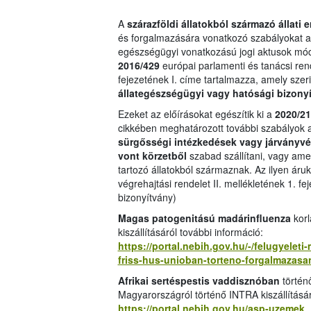
A
szárazföldi állatokból származó állati 
és forgalmazására vonatkozó szabályokat a f
egészségügyi vonatkozású jogi aktusok módo
2016/429
európai parlamenti és tanácsi ren
fejezetének I. címe tartalmazza, amely szeri
állategészségügyi vagy hatósági bizony
Ezeket az előírásokat egészítik ki a
2020/2
cikkében meghatározott további szabályok a
sürgősségi intézkedések vagy járványvéd
vont körzetből
szabad szállítani, vagy ame
tartozó állatokból származnak. Az ilyen áru
végrehajtási rendelet II. mellékletének 1. fej
bizonyítvány)
Magas patogenitású madárinfluenza
korl
kiszállításáról további információ:
https://portal.nebih.gov.hu/-/felugyelet
friss-hus-unioban-torteno-forgalmazasan
Afrikai sertéspestis vaddisznóban
történ
Magyarországról történő INTRA kiszállításár
https://portal.nebih.gov.hu/asp-uzemek