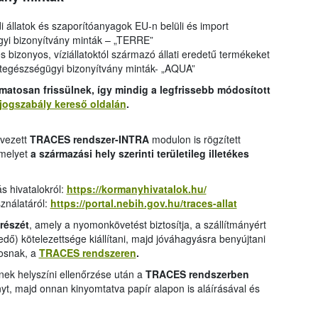
i állatok és szaporítóanyagok EU-n belüli és import
gyi bizonyítvány minták – „TERRE”
 és bizonyos, víziállatoktól származó állati eredetű termékeket
ategészségügyi bizonyítvány minták- „AQUA”
matosan frissülnek, így mindig a legfrissebb módosított
ogszabály kereső oldalán
.
evezett
TRACES rendszer-INTRA
modulon is rögzített
 melyet
a származási hely szerinti területileg illetékes
ás hivatalokról:
https://kormanyhivatalok.hu/
ználatáról:
https://portal.nebih.gov.hu/traces-allat
 részét
, amely a nyomonkövetést biztosítja, a szállítmányért
dő) kötelezettsége kiállítani, majd jóváhagyásra benyújtani
rvosnak, a
TRACES rendszeren
.
sének helyszíni ellenőrzése után a
TRACES rendszerben
yt, majd onnan kinyomtatva papír alapon is aláírásával és