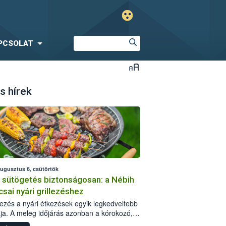
PCSOLAT
s hírek
augusztus 6, csütörtök
i sütögetés biztonságosan: a Nébih
csai nyári grillezéshez
llezés a nyári étkezések egyik legkedveltebb
ja. A meleg időjárás azonban a kórokozó,
st okozó baktériumok gyorsabb