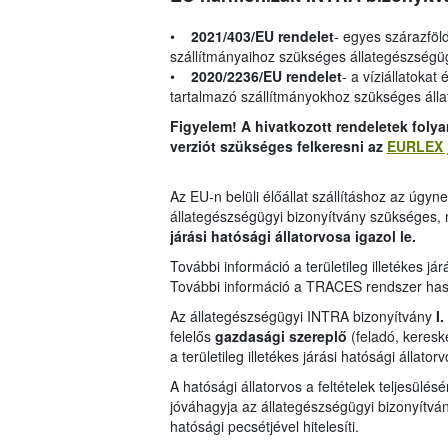
•
2021/403/EU rendelet
- egyes szárazföld
szállítmányaihoz szükséges állategészségü
•
2020/2236/EU rendelet
- a víziállatokat
tartalmazó szállítmányokhoz szükséges áll
Figyelem! A hivatkozott rendeletek folya
verziót szükséges felkeresni az
EURLEX j
Az EU-n belüli élőállat szállításhoz az úgyn
állategészségügyi bizonyítvány szükséges,
járási hatósági állatorvosa igazol le.
További információ a területileg illetékes jár
További információ a TRACES rendszer has
Az állategészségügyi INTRA bizonyítvány
I.
felelős
gazdasági szereplő
(feladó, kereske
a területileg illetékes járási hatósági állato
A hatósági állatorvos a feltételek teljesülé
jóváhagyja az állategészségügyi bizonyítván
hatósági pecsétjével hitelesíti.