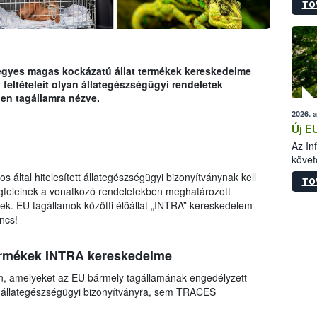
TO
szapo
sütög
techni
alapa
higié
s egyes magas kockázatú állat termékek kereskedelme
hőkez
feltételeit olyan állategészségügyi rendeletek
tárol
en tagállamra nézve.
Hivat
2026. 
a biz
Új E
Az In
követ
szere
s által hitelesített állategészségügyi bizonyítványnak kell
TO
megfelelnek a vonatkozó rendeletekben meghatározott
k. EU tagállamok közötti élőállat „INTRA” kereskedelem
ncs!
termékek INTRA kereskedelme
en, amelyeket az EU bármely tagállamának engedélyzett
 állategészségügyi bizonyítványra, sem TRACES