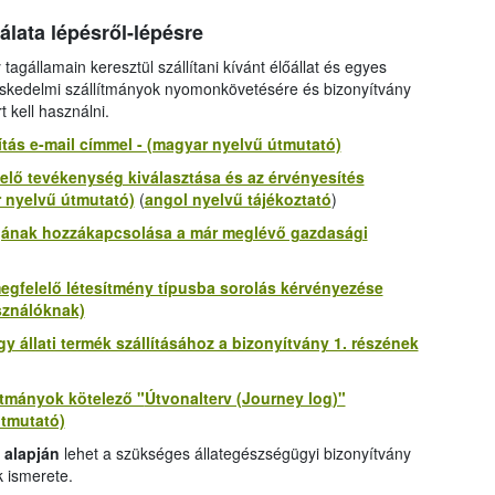
ata lépésről-lépésre
tagállamain keresztül szállítani kívánt élőállat és egyes
eskedelmi szállítmányok nyomonkövetésére és bizonyítvány
kell használni.
tás e-mail címmel - (magyar nyelvű útmutató)
elő tevékenység kiválasztása és az érvényesítés
r nyelvű útmutató)
(
angol nyelvű tájékoztató
)
ójának hozzákapcsolása a már meglévő gazdasági
megfelelő létesítmény típusba sorolás kérvényezése
sználóknak)
gy állati termék szállításához a bizonyítvány 1. részének
ítmányok kötelező "
Útvonalterv (Journey log
)"
útmutató)
 alapján
lehet a szükséges állategészségügyi bizonyítvány
k ismerete.