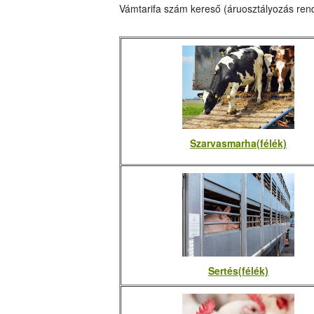
Vámtarifa szám kereső (áruosztályozás ren
Szarvasmarha(félék)
Sertés(félék)