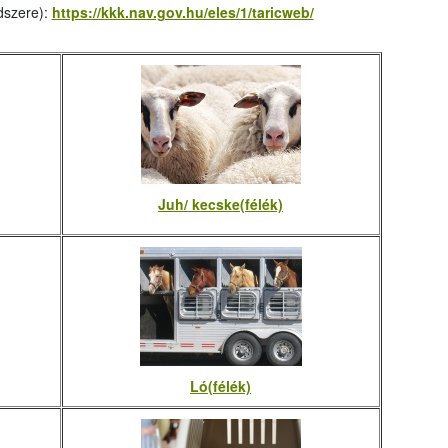
dszere):
https://kkk.nav.gov.hu/eles/1/taricweb/
Juh/ kecske(félék)
Ló(félék)