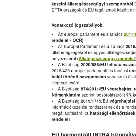
kezelni állategészségügyi szempontból (
EFTA országok és EU tagállamok között nin
Vonatkozó jogszabályok:
• Az európai parlament és a tanács
2017/
rendelet - OCR)
• Az Európai Parlament és a Tanács
2016
állatbetegségekről és egyes állategészségüg
helyezéséről (
Állategészségügyi rendelet
• A Bizottság
2020/688/EU felhatalmazás
2016/429 európai parlamenti és tanácsi re
belül történő mozgatására
vonatkozó álla
kiegészítéséről
• A Bizottság
874/2011/EU végrehajtási 
Nómenklatúra
szerinti besorolásáról (
KN k
• A Bizottság
2019/1715/EU végrehajtási
információkezelési rendszerének és a ren
megállapításáról (
a hatósági ellenőrzések
rendelet
)
EU harmonizált INTRA bizonyítv