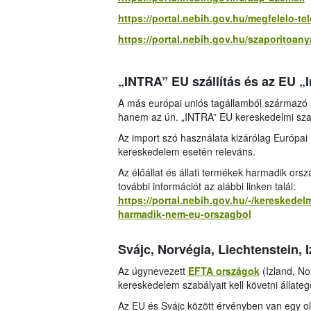
https://portal.nebih.gov.hu/megfelelo-tele
https://portal.nebih.gov.hu/szaporitoany
„INTRA” EU szállítás és az EU „I
A más európai uniós tagállamból származó 
hanem az ún. „INTRA” EU kereskedelmi sz
Az import szó használata kizárólag Európai 
kereskedelem esetén releváns.
Az élőállat és állati termékek harmadik ors
további információt az alábbi linken talál:
https://portal.nebih.gov.hu/-/kereskedelm
harmadik-nem-eu-orszagbol
Svájc, Norvégia, Liechtenstein, 
Az úgynevezett
EFTA országok
(Izland, No
kereskedelem szabályait kell követni állat
Az EU és Svájc között érvényben van egy o