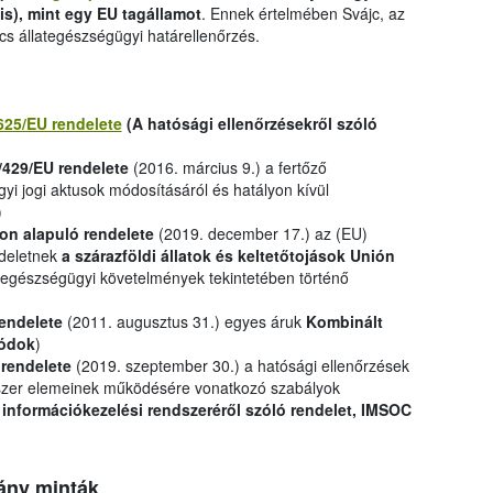
is), mint egy EU tagállamot
. Ennek értelmében Svájc, az
cs állategészségügyi határellenőrzés.
625/EU rendelete
(A hatósági ellenőrzésekről szóló
/429/EU rendelete
(2016. március 9.) a fertőző
yi jogi aktusok módosításáról és hatályon kívül
)
on alapuló rendelete
(2019. december 17.) az (EU)
ndeletnek
a szárazföldi állatok és keltetőtojások Unión
tegészségügyi követelmények tekintetében történő
rendelete
(2011. augusztus 31.) egyes áruk
Kombinált
ódok
)
 rendelete
(2019. szeptember 30.) a hatósági ellenőrzések
dszer elemeinek működésére vonatkozó szabályok
 információkezelési rendszeréről szóló rendelet, IMSOC
ány minták