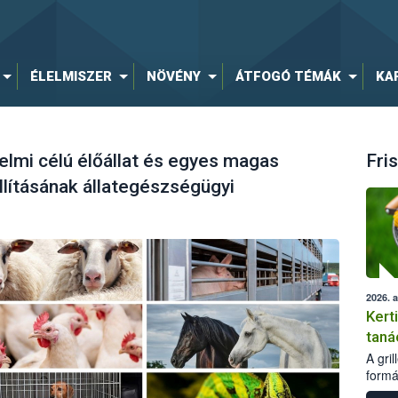
ÉLELMISZER
NÖVÉNY
ÁTFOGÓ TÉMÁK
KA
elmi célú élőállat és egyes magas
Fris
llításának állategészségügyi
2026. 
Kert
taná
A gri
formá
romlá