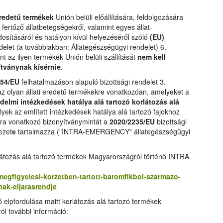
eredetű termékek
Unión belüli előállítására, feldolgozására
ertőző állatbetegségekről, valamint egyes állat-
sításáról és hatályon kívül helyezéséről szóló
(EU)
delet (a továbbiakban: Állategészségügyi rendelet) 6.
nt az ilyen termékek Unión belüli szállítását
nem kell
ítványnak kísérnie
.
154/EU
felhatalmazáson alapuló bizottsági rendelet 3.
z olyan állati eredetű termékekre vonatkozóan, amelyeket a
elmi intézkedések hatálya alá tartozó korlátozás alá
lyek az említett
i
ntézkedések hatálya alá tartozó fajokhoz
kra vonatkozó bizonyítványmintát a
2020/2235/EU
bizottsági
ezet
e
tartalmazza ("INTRA-EMERGENCY" állategészségügyi
átozás alá tartozó termékek Magyarországról történő INTRA
i-megfigyelesi-korzetben-tartott-baromfikbol-szarmazo-
ak-eljarasrendje
ő elpfordulása maitt korlátozás alá tartozó termékek
ól további információ: