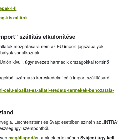
pek-I-II
ag-kiszallitok
mport” szállítás elkülönítése
állatok mozgatására nem az EU import jogszabályok,
abályok vonatkoznak.
Unión kívüli, úgynevezett harmadik országokkal történő
zágokból származó kereskedelmi célú import szállításáról
i-celu-eloallat-es-allati-eredetu-termekek-behozatala-
Izland
rvégia, Liechtenstein) és Svájc esetében szintén az „INTRA”
egészségügyi szempontból.
lyan
megállapodás
, aminek értelmében
Svájcot úgy kell