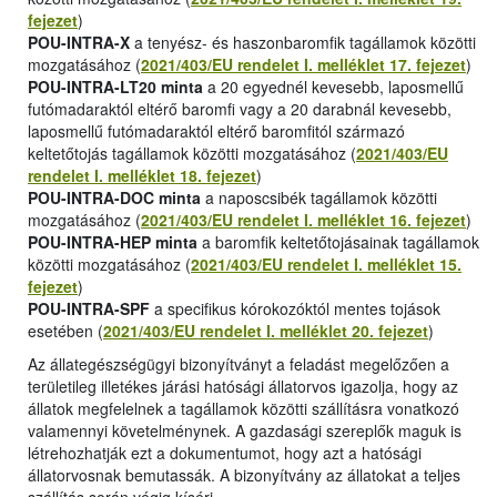
fejezet
)
POU-INTRA-X
a tenyész- és haszonbaromfik tagállamok közötti
mozgatásához (
2021/403/EU rendelet I. melléklet 17. fejezet
)
POU-INTRA-LT20 minta
a 20 egyednél kevesebb, laposmellű
futómadaraktól eltérő baromfi vagy a 20 darabnál kevesebb,
laposmellű futómadaraktól eltérő baromfitól származó
keltetőtojás tagállamok közötti mozgatásához (
2021/403/EU
rendelet I. melléklet 18. fejezet
)
POU-INTRA-DOC minta
a naposcsibék tagállamok közötti
mozgatásához (
2021/403/EU rendelet I. melléklet 16. fejezet
)
POU-INTRA-HEP minta
a baromfik keltetőtojásainak tagállamok
közötti mozgatásához (
2021/403/EU rendelet I. melléklet 15.
fejezet
)
POU-INTRA-SPF
a specifikus kórokozóktól mentes tojások
esetében (
2021/403/EU rendelet I. melléklet 20. fejezet
)
Az állategészségügyi bizonyítványt a feladást megelőzően a
területileg illetékes járási hatósági állatorvos igazolja, hogy az
állatok megfelelnek a tagállamok közötti szállításra vonatkozó
valamennyi követelménynek. A gazdasági szereplők maguk is
létrehozhatják ezt a dokumentumot, hogy azt a hatósági
állatorvosnak bemutassák. A bizonyítvány az állatokat a teljes