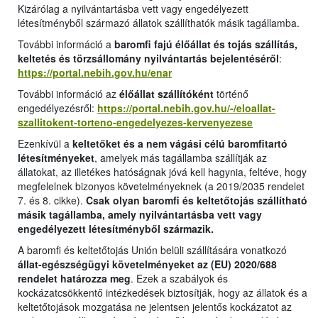
Kizárólag a nyilvántartásba vett vagy engedélyezett
létesítményből származó állatok szállíthatók másik tagállamba.
További információ a
baromfi fajú élőállat és tojás szállítás,
keltetés és törzsállomány nyilvántartás bejelentéséről
:
https://portal.nebih.gov.hu/enar
További információ az
élőállat szállítóként
történő
engedélyezésről:
https://portal.nebih.gov.hu/-/eloallat-
szallitokent-torteno-engedelyezes-kervenyezese
Ezenkívül a
keltetőket és a nem vágási célú baromfitartó
létesítményeket
, amelyek más tagállamba szállítják az
állatokat, az illetékes hatóságnak jóvá kell hagynia, feltéve, hogy
megfelelnek bizonyos követelményeknek (a 2019/2035 rendelet
7. és 8. cikke).
Csak olyan baromfi és keltetőtojás szállítható
másik tagállamba, amely nyilvántartásba vett vagy
engedélyezett létesítményből származik.
A baromfi és keltetőtojás Unión belüli szállítására vonatkozó
állat-egészségügyi követelményeket az (EU) 2020/688
rendelet határozza meg
. Ezek a szabályok és
kockázatcsökkentő intézkedések biztosítják, hogy az állatok és a
keltetőtojások mozgatása ne jelentsen jelentős kockázatot az