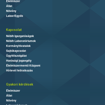
Élelmiszer
Állat
Növény
Labor/Egyéb
Kapcsolat
Nébih Igazgatóságok
Nébih Laboratóriumok
Kormányhivatalok
Sajtókapcsolat
Ügyfélszolgálat
Hatósági jogsegély
Élelmiszermentő Központ
Hírlevél feliratkozás
Gyakori kérdések
Élelmiszer
Állat
Növény