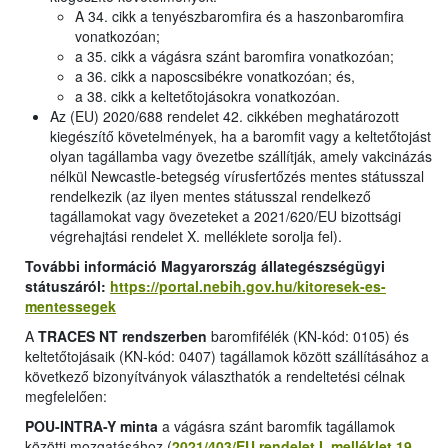
A 34. cikk a tenyészbaromfira és a haszonbaromfira
vonatkozóan;
a 35. cikk a vágásra szánt baromfira vonatkozóan;
a 36. cikk a naposcsibékre vonatkozóan; és,
a 38. cikk a keltetőtojásokra vonatkozóan.
Az (EU) 2020/688 rendelet 42. cikkében meghatározott
kiegészítő követelmények, ha a baromfit vagy a keltetőtojást
olyan tagállamba vagy övezetbe szállítják, amely vakcinázás
nélkül Newcastle-betegség vírusfertőzés mentes státusszal
rendelkezik (az ilyen mentes státusszal rendelkező
tagállamokat vagy övezeteket a 2021/620/EU bizottsági
végrehajtási rendelet X. melléklete sorolja fel).
További információ Magyarország állategészségügyi
státuszáról:
https://portal.nebih.gov.hu/kitoresek-es-
mentessegek
A
TRACES NT rendszerben
baromfifélék (KN-kód: 0105) és
keltetőtojásaik (KN-kód: 0407) tagállamok között szállításához a
következő bizonyítványok választhatók a rendeltetési célnak
megfelelően:
POU-INTRA-Y minta
a vágásra szánt baromfik tagállamok
közötti mozgatásához (
2021/403/EU rendelet I. melléklet 19.