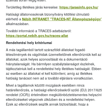
szállítás során végig kíséri.
Területileg illetékes járás keresése:
https://jarasinfo.gov.hu/
Hatósági állatorvosoknak bizonyítvány kitöltési útmutató
elérhető a
Nébih INTRANET "TRACES-NT Állategészségügy'
alkalmazásban.
További információ a TRACES adatbázisról:
https://portal.nebih.gov.hu/traces-allat
Rendeltetési hely kritériumai
A más tagállamból tartott szárazföldi állatokat fogadó
létesítmények és vágóhidak üzemeltetőinek ellenőrizniük kell az
állatokat, azok helyes azonosítását és a dokumentáció
hiánytalanságát. Ha bármilyen szabálytalanságot észlelnek,
tájékoztatniuk kell a rendeltetési hely illetékes hatóságát. Ebben
az esetben az állatokat el kell különíteni, amíg az illetékes
hatóság tanácsot nem ad a további eljárásra vonatkozóan.
Mivel a tagállamok közötti mozgások esetében nincs
határellenőrzés, a hatósági ellenőrzésekről szóló (EU) 2017/625
rendelet (OCR)) értelmében megkülönböztetésmentes helyszíni
ellenőrzéseket végeznek útközben és a rendeltetési helyen.
Ezek az ellenőrzések segítik annak biztosítását, hogy a