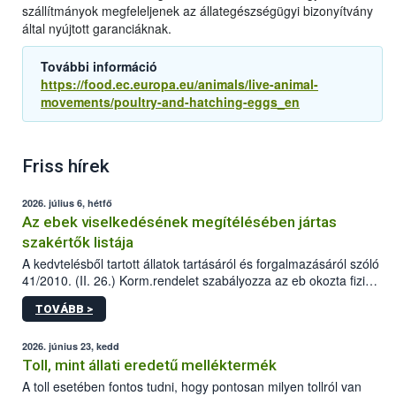
szállítmányok megfeleljenek az állategészségügyi bizonyítvány
által nyújtott garanciáknak.
További információ
https://food.ec.europa.eu/animals/live-animal-
movements/poultry-and-hatching-eggs_en
Friss hírek
2026. július 6, hétfő
Az ebek viselkedésének megítélésében jártas
szakértők listája
A kedvtelésből tartott állatok tartásáról és forgalmazásáról szóló
41/2010. (II. 26.) Korm.rendelet szabályozza az eb okozta fizikai
sérülés, illetve ennek veszélye keletkezésekor felmerülő
TOVÁBB >
hatósági feladatokat, valamint a veszélyes eb tartását és annak
engedélyezését. Ezen eljárások során szükség esetén be kell
vonni az ebek viselkedésének megítélésében jártas szakértőt.
2026. június 23, kedd
Toll, mint állati eredetű melléktermék
A toll esetében fontos tudni, hogy pontosan milyen tollról van