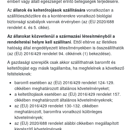
emberi vagy állati egészséget érintő betegségek terjedésére.
Az
állatok és keltetőtojások szállítására
vonatkozóan a
szállítóeszközökre és a konténerekre vonatkozó biológiai
biztonsági szabályok vannak érvényben (az (EU 2020/688
rendelet 4. és 5. cikke).
Az állatokat közvetlenül a származási létesítményből a
rendeltetési helyre kell szállítani
. Ettől eltérve az illetékes
hatóság által engedélyezett létesítményekben is összeállíthatók
(az (EU) 2016/429 rendelet 94. cikkének (1) bekezdése).
A gazdasági szereplők csak akkor szállíthatnak baromfit és
keltetőtojást egy másik tagállamba, ha megfelelnek a következő
feltételeknek:
baromfi esetében az (EU) 2016/429 rendelet 124-129.
cikkében meghatározott általános követelményeket;
a keltetőtojások esetében az (EU) 2016/429 rendelet 157.
cikkében meghatározott általános követelményeknek;
az (EU) 2016/429 rendelet 130-132. cikkében
meghatározott, baromfira vonatkozó különleges
követelmények;
az (EU) 2020/688 rendelet alábbi cikkeiben megállapított
kiegészítő követelmények.