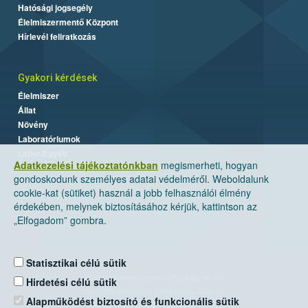
Hatósági jogsegély
Élelmiszermentő Központ
Hírlevél feliratkozás
Gyakori kérdések
Élelmiszer
Állat
Növény
Laboratóriumok
Labor/Egyéb
Adatkezelési tájékoztatónkban
megismerheti, hogyan
gondoskodunk személyes adatai védelméről. Weboldalunk
cookie-kat (sütiket) használ a jobb felhasználói élmény
érdekében, melynek biztosításához kérjük, kattintson az
„Elfogadom” gombra.
Statisztikai célú sütik
Nemzeti Élelmiszerlánc-biztonsági Hivatal
Hirdetési célú sütik
Cím: 1024 Budapest, Keleti Károly utca. 24.
Alapműködést biztosító és funkcionális sütik
Levelezési cím: 1525 Budapest. Pf. 30.