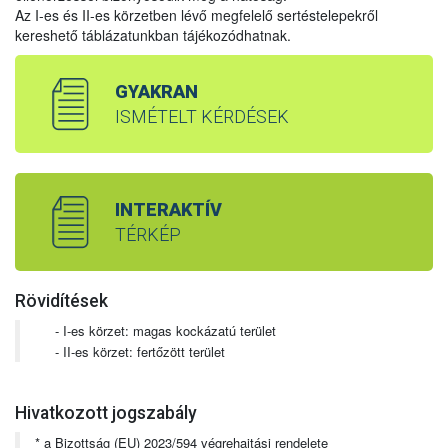
Az I-es és II-es körzetben lévő megfelelő sertéstelepekről
kereshető táblázatunkban tájékozódhatnak.
GYAKRAN
ISMÉTELT KÉRDÉSEK
INTERAKTÍV
TÉRKÉP
Rövidítések
- I-es körzet: magas kockázatú terület
- II-es körzet: fertőzött terület
Hivatkozott jogszabály
* a Bizottság (EU) 2023/594 végrehajtási rendelete