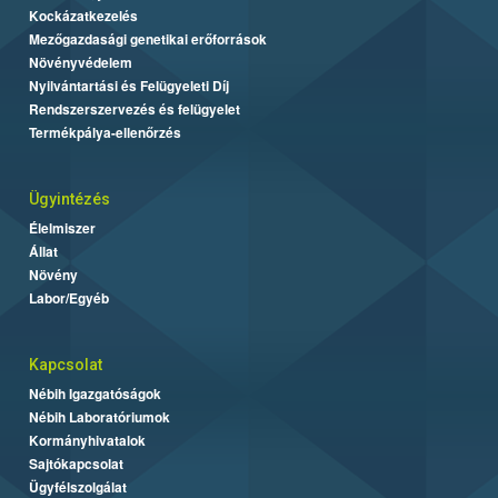
Kockázatkezelés
Mezőgazdasági genetikai erőforrások
Növényvédelem
Nyilvántartási és Felügyeleti Díj
Rendszerszervezés és felügyelet
Termékpálya-ellenőrzés
Ügyintézés
Élelmiszer
Állat
Növény
Labor/Egyéb
Kapcsolat
Nébih Igazgatóságok
Nébih Laboratóriumok
Kormányhivatalok
Sajtókapcsolat
Ügyfélszolgálat