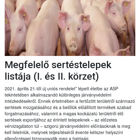
Megfelelő sertéstelepek
listája (I. és II. körzet)
2021. április 21-től új uniós rendelet* lépett életbe az ASP
tekintetében alkalmazandó különleges járványvédelmi
intézkedésekről. Ennek értelmében a fertőzött területről származó
sertések mozgatásához és a belőlük előállított termékek szabad
forgalmazásához, valamint a magas kockázatú területről élő
sertések exportjához az érintett telepeknek – az előzetes
vérvizsgálaton túl – szigorú járványvédelmi előírásoknak is meg
kell felelniük, melynek teljesítéséről évente kétszer helyszíni
ellenőrzéssel bizonyosodik meg a hatóság.