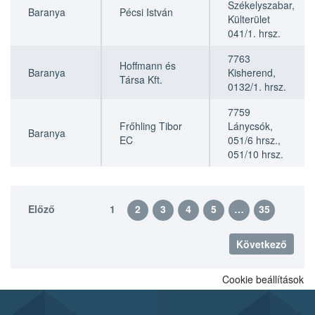
Székelyszabar,
Baranya
Pécsi István
Külterület
041/1. hrsz.
7763
Hoffmann és
Baranya
Kisherend,
Társa Kft.
0132/1. hrsz.
7759
Frőhling Tibor
Lánycsók,
Baranya
EC
051/6 hrsz.,
051/10 hrsz.
Előző
1
2
3
4
5
…
35
Következő
Cookie beállítások