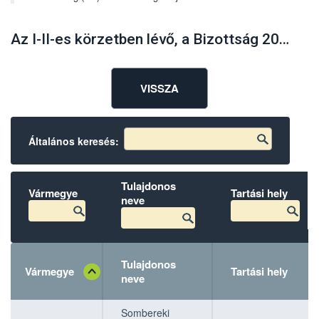
Az I-II-es körzetben lévő, a Bizottság 2023/594-es rendeletének megfelelő sertéstelepek listája
VISSZA
Általános keresés:
Tulajdonos
Vármegye
Tartási hely
neve
Tulajdonos
Vármegye
Tartási hely
neve
Vármegye
Vármegye
Tulajdonos
Tulajdonos
Tartási hely
Tartási hely
Sombereki