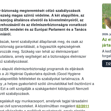
épüle
zer-biztonság megteremtését célzó szabályozások
észség magas szintű védelme. A két alappillére, az
szerjog általános elveiről és követelményeiről, az
trehozásáról és az élelmiszerbiztonságra vonatkozó
002/EK rendelet és az Európai Parlament és a Tanács
niáról.
2026. j
Az e
súak, keret szabályokat állapítanak meg, és csak az
járta
-biztonság garantálását, a fogyasztók egészségének
A kedv
ározzák meg. Szükség van tehát az élelmiszeripari
forga
utatásra, amely segítséget ad a biztonságos élelmiszer
Korm.
kű szabályozással.
TO
sérül
lapuló élelmiszerbiztonsági programok és eljárások
felme
k a Jó Higiéniai Gyakorlatra épülnek (Good Hygiene
veszé
alapvetőbb feltételeket és szabályokat tartalmazza. A
Ezen 
„a helyes gyakorlatról szóló útmutatókkal kell ösztönözni a
vonni
 Ezt a célt szolgálják a szakáganként kidolgozott Nemzeti
jártas
rét szabályozások.
galakult egy munkacsoport, amelynek tagjai társadalmi
i civil szervezeteket. A közelmúltban megjelent
62/2011
t elkészítette a mellékelt munkatervét, amely alapján