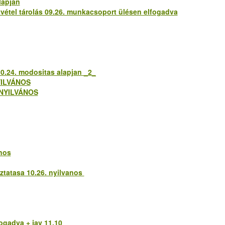
lapjan
uátvétel tárolás 09.26. munkacsoport ülésen elfogadva
 10.24. modositas alapjan _2_
NYILVÁNOS
a NYILVÁNOS
anos
ztatasa 10.26. nyilvanos
fogadva + jav 11.10