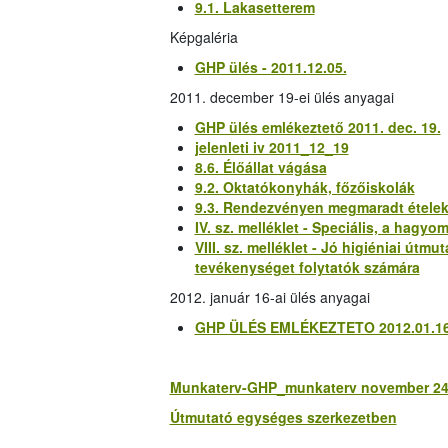
9.1. Lakasetterem
Képgaléria
GHP ülés - 2011.12.05.
2011. december 19-ei ülés anyagai
GHP ülés emlékeztető 2011. dec. 19.
jelenleti iv 2011_12_19
8.6. Élőállat vágása
9.2. Oktatókonyhák, főzőiskolák
9.3. Rendezvényen megmaradt ételek 
IV. sz. melléklet - Speciális, a hag
VIII. sz. melléklet - Jó higiéniai útm
tevékenységet folytatók számára
2012. január 16-ai ülés anyagai
GHP ÜLÉS EMLÉKEZTETO 2012.01.16
Munkaterv-GHP_munkaterv november 24
Útmutató egységes szerkezetben