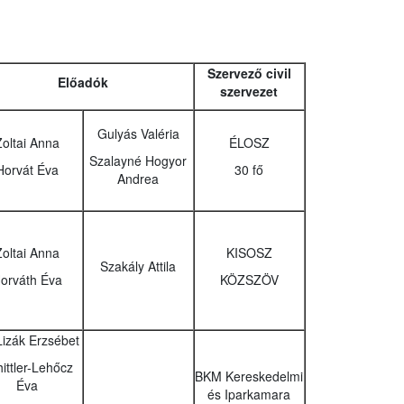
Szervező civil
Előadók
szervezet
Gulyás Valéria
Zoltai Anna
ÉLOSZ
Szalayné Hogyor
Horvát Éva
30 fő
Andrea
Zoltai Anna
KISOSZ
Szakály Attila
orváth Éva
KÖZSZÖV
Lizák Erzsébet
ittler-Lehőcz
BKM Kereskedelmi
Éva
és Iparkamara