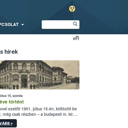
PCSOLAT
s hírek
úlius 15, szerda
éve történt
vvel ezelőtt 1901. július 15-én, költözött be
z, még csak részben – a budapesti m. kir.
i vetőmagvizsgáló állomás a Kis Rókus utca
VÁBB >
ám alatti, Czigler Győző által tervezett új