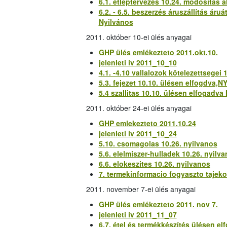
6.1. étleptervezés 10.24. modositas a
6.2. - 6.5. beszerzés áruszállítás ár
Nyilvános
2011. október 10-ei ülés anyagai
GHP ülés emlékezteto 2011.okt.10.
jelenleti iv 2011_10_10
4.1. -4.10 vallalozok kötelezettsegei
5.3. fejezet 10.10. ülésen elfogdva,
5.4 szallitas 10.10. ülésen elfogadv
2011. október 24-ei ülés anyagai
GHP emlekezteto 2011.10.24
jelenleti iv 2011_10_24
5.10. csomagolas 10.26. nyilvanos
5.6. elelmiszer-hulladek 10.26. nyilv
6.6. elokeszites 10.26. nyilvanos
7. termekinformacio fogyaszto tajeko
2011. november 7-ei ülés anyagai
GHP ülés emlékezteto 2011. nov 7.
jelenleti iv 2011_11_07
6.7. étel és termékkészítés ülésen el