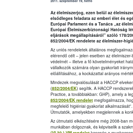
2011. szeptember 19, hétfő
Az élelmiszerjog, ezen belül az élelmis
elsődleges feladata az emberi élet és eg
Európai Parlament és a Tanács „az élelmi
Európai Élelmiszerbiztonsági Hatóság lé
eljárások megállapításáról” szóló 178/2
852/2004/EK rendelete az élelmiszer-higié
Az uniós rendeletek általános megfogalmazá
elérendő célt – jelen esetben az élelmiszer
védelmét – illetve a fő követelményeket hat
vállalkozók számára olyan gyakorlati iránym
előállításához, a kockázattal arányos mérté
Mindezek megvalósulását a HACCP elveken a
(
852/2004/EK
) segítik. A HACCP rendszere
Practice, a továbbiakban: GHP), amely a leg
852/2004/EK rendelet
megfogalmazza, hogy 
megfelelő higiéniai gyakorlat alkalmazását”.
Útmutatók, amelyekben megjelennek a konk
Az útmutató elkészítésére még 2008-ban me
munkában dolgoznak, és képviselik a szakma
(VI.30.) VM rendelet
kapcsán a munkacsopor