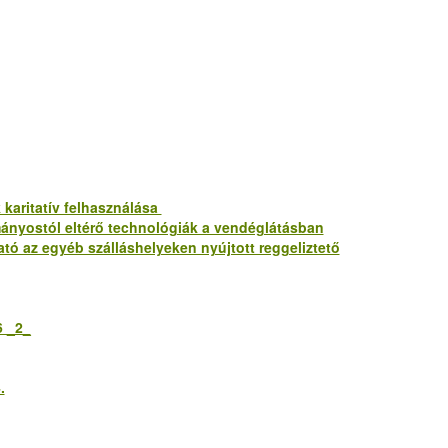
karitatív felhasználása
yományostól eltérő technológiák a vendéglátásban
utató az egyéb szálláshelyeken nyújtott reggeliztető
 _2_
.