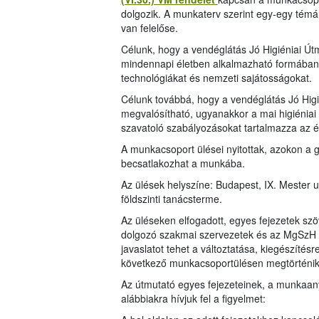
dolgozik. A munkaterv szerint egy-egy témá
van felelőse.
Célunk, hogy a vendéglátás Jó Higiéniai Út
mindennapi életben alkalmazható formában 
technológiákat és nemzeti sajátosságokat.
Célunk továbbá, hogy a vendéglátás Jó Higi
megvalósítható, ugyanakkor a mai higiéniai 
szavatoló szabályozásokat tartalmazza az é
A munkacsoport ülései nyitottak, azokon a 
becsatlakozhat a munkába.
Az ülések helyszíne: Budapest, IX. Mester 
földszinti tanácsterme.
Az üléseken elfogadott, egyes fejezetek szö
dolgozó szakmai szervezetek és az MgSzH ho
javaslatot tehet a változtatása, kiegészítés
következő munkacsoportülésen megtörténik, 
Az útmutató egyes fejezeteinek, a munkaa
alábbiakra hívjuk fel a figyelmet: