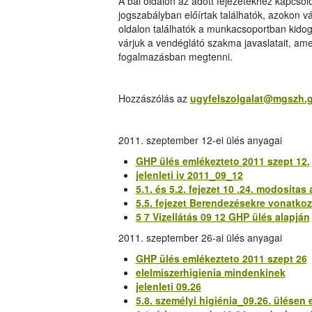
A bal oldalon az adott fejezetekhez kapcsol
jogszabályban előírtak találhatók, azokon 
oldalon találhatók a munkacsoportban kidog
várjuk a vendéglátó szakma javaslatait, a
fogalmazásban megtenni.
Hozzászólás az
ugyfelszolgalat@mgszh.
2011. szeptember 12-ei ülés anyagai
GHP ülés emlékezteto 2011 szept 12.
jelenleti iv 2011_09_12
5.1. és 5.2. fejezet 10 .24. modositas 
5.5. fejezet Berendezésekre vonatko
5 7 Vízellátás 09 12 GHP ülés alapján
2011. szeptember 26-ai ülés anyagai
GHP ülés emlékezteto 2011 szept 26
elelmiszerhigienia mindenkinek
jelenleti 09.26
5.8. személyi higiénia_09.26. ülésen