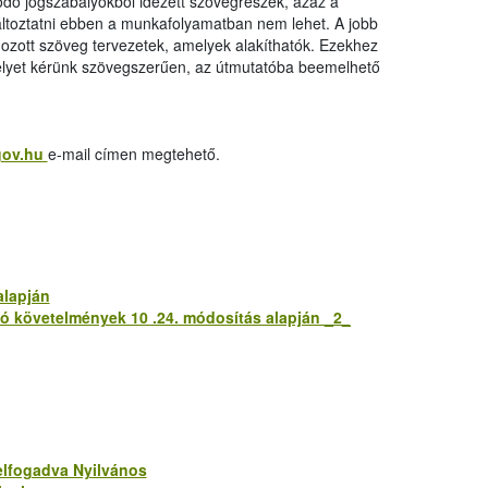
ódó jogszabályokból idézett szövegrészek, azaz a
változtatni ebben a munkafolyamatban nem lehet. A jobb
ozott szöveg tervezetek, amelyek alakíthatók. Ezekhez
melyet kérünk szövegszerűen, az útmutatóba beemelhető
gov.hu
e-mail címen megtehető.
alapján
zó követelmények 10 .24. módosítás alapján _2_
 elfogadva Nyilvános