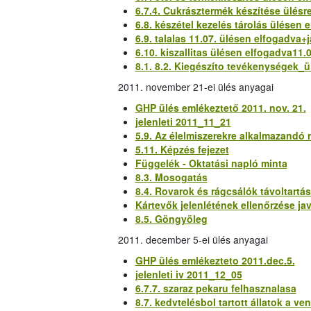
6.7.4. Cukrásztermék készítése ülésr
6.8. készétel kezelés tárolás ülésen e
6.9. talalas 11.07. ülésen elfogadva+
6.10. kiszallitas ülésen elfogadva11.
8.1. 8.2. Kiegészíto tevékenységek_ü
2011. november 21-ei ülés anyagai
GHP ülés emlékeztető 2011. nov. 21.
jelenleti 2011_11_21
5.9. Az élelmiszerekre alkalmazandó
5.11. Képzés fejezet
Függelék - Oktatási napló minta
8.3. Mosogatás
8.4. Rovarok és rágcsálók távoltartás
Kártevők jelenlétének ellenőrzése jav
8.5. Göngyöleg
2011. december 5-ei ülés anyagai
GHP ülés emlékezteto 2011.dec.5.
jelenleti iv 2011_12_05
6.7.7. szaraz pekaru felhasznalasa
8.7. kedvtelésbol tartott állatok a v