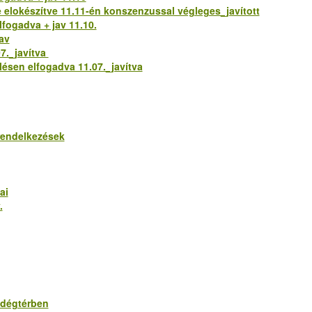
e elokészítve 11.11-én konszenzussal végleges_javított
lfogadva + jav 11.10.
jav
07._javítva
lésen elfogadva 11.07._javítva
 rendelkezések
ai
.
endégtérben