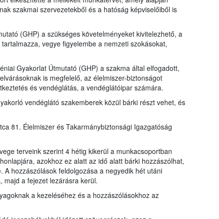
nak szakmai szervezetekből és a hatóság képviselőiből is
mutató (GHP) a szükséges követelményeket kivitelezhető, a
tartalmazza, vegye figyelembe a nemzeti szokásokat,
éniai Gyakorlat Útmutató (GHP) a szakma által elfogadott,
elvárásoknak is megfelelő, az élelmiszer-biztonságot
tkeztetés és vendéglátás, a vendéglátóipar számára.
gyakorló vendéglátó szakemberek közül bárki részt vehet, és
utca 81. Élelmiszer és Takarmánybiztonsági Igazgatóság
vege terveink szerint 4 hétig kikerül a munkacsoportban
nlapjára, azokhoz ez alatt az idő alatt bárki hozzászólhat,
re. A hozzászólások feldolgozása a negyedik hét utáni
majd a fejezet lezárásra kerül.
nyagoknak a kezeléséhez és a hozzászólásokhoz az