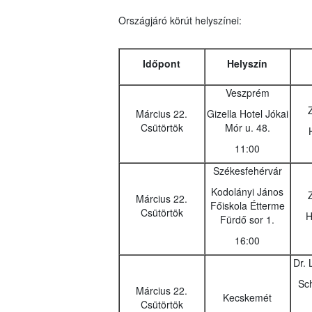
Országjáró körút helyszínei
:
Időpont
Helyszín
Veszprém
Március 22.
Gizella Hotel Jókai
Csütörtök
Mór u. 48.
11:00
Székesfehérvár
Kodolányi János
Március 22.
Főiskola Étterme
Csütörtök
H
Fürdő sor 1.
16:00
Dr. 
Sch
Március 22.
Kecskemét
Csütörtök