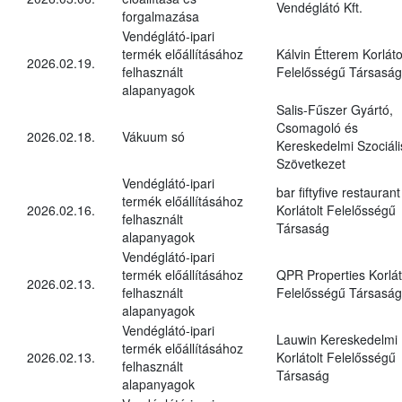
Vendéglátó Kft.
forgalmazása
Vendéglátó-ipari
termék előállításához
Kálvin Étterem Korláto
2026.02.19.
felhasznált
Felelősségű Társaság
alapanyagok
Salis-Fűszer Gyártó,
Csomagoló és
2026.02.18.
Vákuum só
Kereskedelmi Szociáli
Szövetkezet
Vendéglátó-ipari
bar fiftyfive restaurant
termék előállításához
2026.02.16.
Korlátolt Felelősségű
felhasznált
Társaság
alapanyagok
Vendéglátó-ipari
termék előállításához
QPR Properties Korlát
2026.02.13.
felhasznált
Felelősségű Társaság
alapanyagok
Vendéglátó-ipari
Lauwin Kereskedelmi
termék előállításához
2026.02.13.
Korlátolt Felelősségű
felhasznált
Társaság
alapanyagok