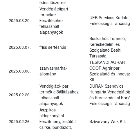
édesítőszerrel
Vendéglátóipari
termékek
UFB Services Korlátol
2025.03.20.
készítéséhez
Felelősségű Társaság
felhasznált
alapanyagok
Suska hús Termelő,
Kereskedelmi és
2025.03.07.
friss sertéshús
Szolgáltató Betéti
Társaság
TESKÁNDI AGRÁR-
szarvasmarha-
COOP Agráripari
2025.03.06.
állomány
Szolgáltató és Innová
Kft.
Vendéglátó-ipari
DURAN Szendvics
termék előállításához
Hungaria Vendéglátóip
2025.02.26.
felhasznált
és Kereskedelmi Korlá
alapanyagok
Felelősségű Társaság
Aszpikos
hidegkonyhai
2025.02.26.
készítmény, lesütött
Szivárvány Wok Kft.
csirke, bundázott,