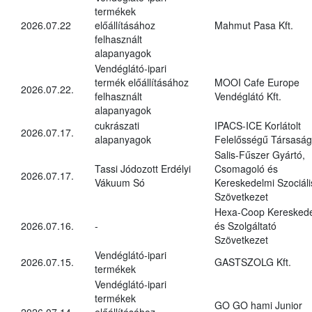
termékek
2026.07.22
előállításához
Mahmut Pasa Kft.
felhasznált
alapanyagok
Vendéglátó-ipari
termék előállításához
MOOI Cafe Europe
2026.07.22.
felhasznált
Vendéglátó Kft.
alapanyagok
cukrászati
IPACS-ICE Korlátolt
2026.07.17.
alapanyagok
Felelősségű Társaság
Salis-Fűszer Gyártó,
Tassi Jódozott Erdélyi
Csomagoló és
2026.07.17.
Vákuum Só
Kereskedelmi Szociáli
Szövetkezet
Hexa-Coop Kereskede
2026.07.16.
-
és Szolgáltató
Szövetkezet
Vendéglátó-ipari
2026.07.15.
GASTSZOLG Kft.
termékek
Vendéglátó-ipari
termékek
GO GO hami Junior
2026.07.14.
előállításához