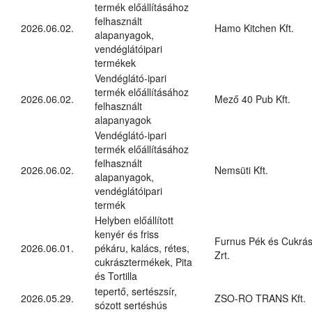
termék előállításához
felhasznált
2026.06.02.
Hamo Kitchen Kft.
alapanyagok,
vendéglátóipari
termékek
Vendéglátó-ipari
termék előállításához
2026.06.02.
Mező 40 Pub Kft.
felhasznált
alapanyagok
Vendéglátó-ipari
termék előállításához
felhasznált
2026.06.02.
Nemsüti Kft.
alapanyagok,
vendéglátóipari
termék
Helyben előállított
kenyér és friss
Furnus Pék és Cukrás
2026.06.01.
pékáru, kalács, rétes,
Zrt.
cukrásztermékek, Pita
és Tortilla
tepertő, sertészsír,
2026.05.29.
ZSO-RO TRANS Kft.
sózott sertéshús