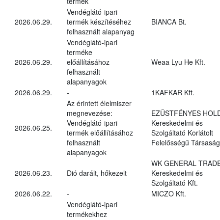
termék
Vendéglátó-ipari
2026.06.29.
termék készítéséhez
BIANCA Bt.
felhasznált alapanyag
Vendéglátó-ipari
terméke
2026.06.29.
előállításához
Weaa Lyu He Kft.
felhasznált
alapanyagok
2026.06.29.
-
1KAFKAR Kft.
Az érintett élelmiszer
megnevezése:
EZÜSTFÉNYES HOL
Vendéglátó-ipari
Kereskedelmi és
2026.06.25.
termék előállításához
Szolgáltató Korlátolt
felhasznált
Felelősségű Társaság
alapanyagok
WK GENERAL TRAD
2026.06.23.
Dió darált, hőkezelt
Kereskedelmi és
Szolgáltató Kft.
2026.06.22.
-
MICZO Kft.
Vendéglátó-ipari
termékekhez