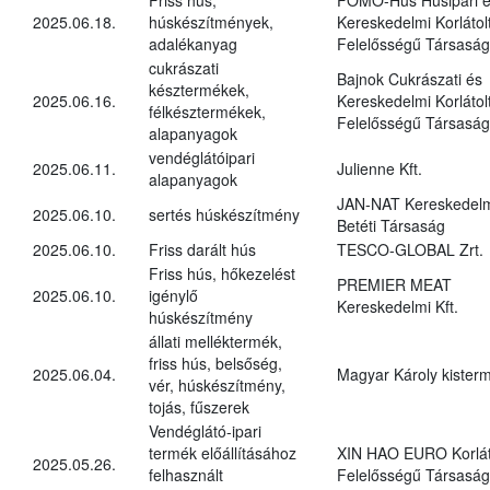
2025.06.18.
húskészítmények,
Kereskedelmi Korlátol
adalékanyag
Felelősségű Társaság
cukrászati
Bajnok Cukrászati és
késztermékek,
2025.06.16.
Kereskedelmi Korlátol
félkésztermékek,
Felelősségű Társaság
alapanyagok
vendéglátóipari
2025.06.11.
Julienne Kft.
alapanyagok
JAN-NAT Kereskedel
2025.06.10.
sertés húskészítmény
Betéti Társaság
2025.06.10.
Friss darált hús
TESCO-GLOBAL Zrt.
Friss hús, hőkezelést
PREMIER MEAT
2025.06.10.
igénylő
Kereskedelmi Kft.
húskészítmény
állati melléktermék,
friss hús, belsőség,
2025.06.04.
Magyar Károly kister
vér, húskészítmény,
tojás, fűszerek
Vendéglátó-ipari
termék előállításához
XIN HAO EURO Korlát
2025.05.26.
felhasznált
Felelősségű Társaság