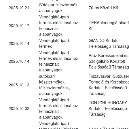
Sütőipari késztermék,
2025.10.21.
70-es Közért Kft.
alapanyagok
Vendéglátó-ipari
termék előállításához
TÉRA Vendéglátóipari
2025.10.17.
felhasznált
Kft.
alapanyagok
Vendéglátó-ipari
GIANDO Korlátolt
2025.10.14.
termék
Felelősségű Társaság
Vendéglátó-ipari
Araz Kereskedelmi és
termék előállításához
2025.10.14.
Szolgáltató Korlátolt
felhasznált
Felelősségű Társaság
alapanyagok
sütőipari
Tiszavasvári-Sütőüz
késztermékek,
Termelő és Kereskede
2025.10.13.
félkésztermékek,
Korlátolt Felelősségű
alapanyagok
Társaság
Vendéglátó-ipari
TON ICHI HUNGARY
termék előállításához
2025.10.02.
Korlátolt Felelősségű
felhasznált
Társaság
alapanyagok
Vendéglátó-ipari
termék előállításához
Need a Talent Korlátol