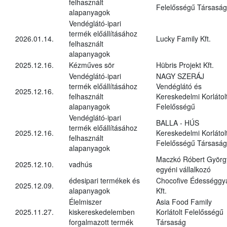
felhasznált
Felelősségű Társaság
alapanyagok
Vendéglátó-ipari
termék előállításához
2026.01.14.
Lucky Family Kft.
felhasznált
alapanyagok
2025.12.16.
Kézműves sör
Hübris Projekt Kft.
Vendéglátó-ipari
NAGY SZERÁJ
termék előállításához
Vendéglátó és
2025.12.16.
felhasznált
Kereskedelmi Korlátol
alapanyagok
Felelősségű
Vendéglátó-ipari
BALLA - HÚS
termék előállításához
2025.12.16.
Kereskedelmi Korlátol
felhasznált
Felelősségű Társaság
alapanyagok
Maczkó Róbert Györg
2025.12.10.
vadhús
egyéni vállalkozó
édesipari termékek és
Chocofive Édességgy
2025.12.09.
alapanyagok
Kft.
Élelmiszer
Asia Food Family
2025.11.27.
kiskereskedelemben
Korlátolt Felelősségű
forgalmazott termék
Társaság