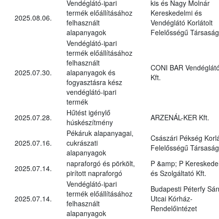
Vendéglátó-ipari
kis és Nagy Molnár
termék előállításához
Kereskedelmi és
2025.08.06.
felhasznált
Vendéglátó Korlátolt
alapanyagok
Felelősségű Társaság
Vendéglátó-ipari
termék előállításához
felhasznált
CONI BAR Vendéglát
2025.07.30.
alapanyagok és
Kft.
fogyasztásra kész
vendéglátó-ipari
termék
Hűtést igénylő
2025.07.28.
ARZENÁL-KER Kft.
húskészítmény
Pékáruk alapanyagai,
Császári Pékség Korlá
2025.07.16.
cukrászati
Felelősségű Társaság
alapanyagok
napraforgó és pörkölt,
P &amp; P Kereskede
2025.07.14.
pirított napraforgó
és Szolgáltató Kft.
Vendéglátó-ipari
Budapesti Péterfy Sá
termék előállításához
2025.07.14.
Utcai Kórház-
felhasznált
Rendelőintézet
alapanyagok