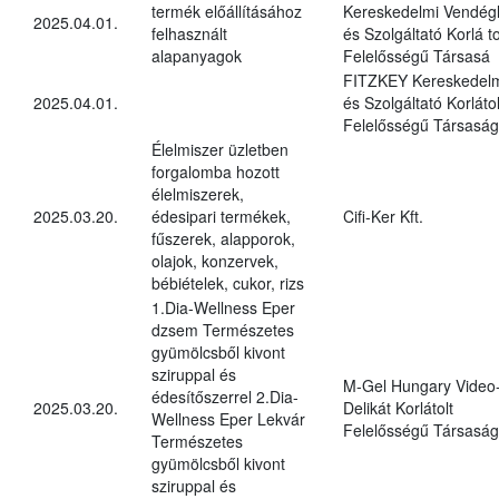
termék előállításához
Kereskedelmi Vendégl
2025.04.01.
felhasznált
és Szolgáltató Korlá to
alapanyagok
Felelősségű Társasá
FITZKEY Kereskedel
2025.04.01.
és Szolgáltató Korlátol
Felelősségű Társaság
Élelmiszer üzletben
forgalomba hozott
élelmiszerek,
2025.03.20.
édesipari termékek,
Cifi-Ker Kft.
fűszerek, alapporok,
olajok, konzervek,
bébiételek, cukor, rizs
1.Dia-Wellness Eper
dzsem Természetes
gyümölcsből kivont
sziruppal és
M-Gel Hungary Video
édesítőszerrel 2.Dia-
2025.03.20.
Delikát Korlátolt
Wellness Eper Lekvár
Felelősségű Társaság
Természetes
gyümölcsből kivont
sziruppal és