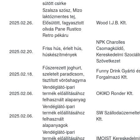
sütött csirke
Szalsza szósz, Mizo
laktózmentes tej,
2025.02.26.
Elősütött, fagyasztott
Wood I.J.B. Kft.
olivás Pane Rustico
Retro pékáru
NPK Charolles
Friss hús, érlelt hús,
Csomagküldő,
2025.02.20.
húskészítmények
Kereskedelmi Szociáli
Szövetkezet
Fűszerezett joghurt,
Funny Drink Gyártó é
2025.02.18.
szeletelt paradicsom,
Forgalmazó Kft.
tisztított vöröshagyma
Vendéglátó-ipari
2025.02.06.
termék előállításához
OKIKO Ronder Kft.
felhasznált alapanyag
Vendéglátó-ipari
termék előállításához
SW Szállodaüzemelte
2025.02.06.
felhasznált
Kft.
alapanyagok
Vendéglátó-ipari
termék előállításához
IMOIST Kereskedelmi