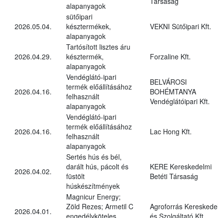
Társaság
alapanyagok
sütőipari
2026.05.04.
késztermékek,
VEKNI Sütőipari Kft.
alapanyagok
Tartósított lisztes áru
2026.04.29.
késztermék,
Forzaline Kft.
alapanyagok
Vendéglátó-ipari
BELVÁROSI
termék előállításához
2026.04.16.
BOHÉMTANYA
felhasznált
Vendéglátóipari Kft.
alapanyagok
Vendéglátó-ipari
termék előállításához
2026.04.16.
Lac Hong Kft.
felhasznált
alapanyagok
Sertés hús és bél,
darált hús, pácolt és
KERE Kereskedelmi
2026.04.02.
füstölt
Betéti Társaság
húskészítmények
Magnicur Energy;
Zöld Rezes; Armetil C
Agroforrás Kereskede
2026.04.01.
engedélyköteles
és Szolgáltató Kft.