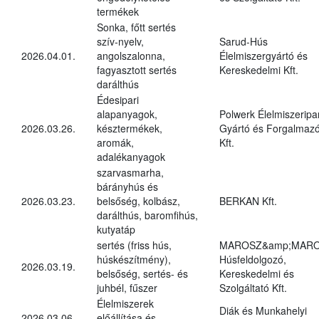
termékek
Sonka, főtt sertés
szív-nyelv,
Sarud-Hús
2026.04.01.
angolszalonna,
Élelmiszergyártó és
fagyasztott sertés
Kereskedelmi Kft.
darálthús
Édesipari
alapanyagok,
Polwerk Élelmiszeripar
2026.03.26.
késztermékek,
Gyártó és Forgalmaz
aromák,
Kft.
adalékanyagok
szarvasmarha,
bárányhús és
2026.03.23.
belsőség, kolbász,
BERKAN Kft.
darálthús, baromfihús,
kutyatáp
sertés (friss hús,
MAROSZ&amp;MAR
húskészítmény),
Húsfeldolgozó,
2026.03.19.
belsőség, sertés- és
Kereskedelmi és
juhbél, fűszer
Szolgáltató Kft.
Élelmiszerek
Diák és Munkahelyi
2026.03.06.
előállítása és