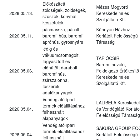
Előkészített
Mézes Mogyoró
zöldségek, zöldségek,
2026.05.13.
Kereskedelmi és
szószok, konyhai
Szolgáltató Kft.
készételek
pácmassza, pácolt
Könnyen Házhoz
2026.05.11.
baromfi hús, baromfi
Korlátolt Felelősségű
apróhús, gyrosnyárs
Társaság
lédig és
vákuumcsomagolt,
TÁPIÓCSIR
fagyasztott és
Baromfinevelő,-
előhűtött darabolt
2026.05.06.
Feldolgozó Értékesitő
baromfihús,
Kereskedelmi és
zsírszalonna,
Szolgáltató Kft.
fűszerek,
adalékanyagok
Vendéglátó-ipari
LALIBELA Kereskedel
termék előállításához
2026.05.04.
és Vendéglátó Korlátol
felhasznált
Felelősségű Társaság
alapanyagok
Vendéglátó-ipari
SAKURA GROUP FO
termék előállításához
2026.05.04.
Korlátolt Felelősségű
felhasznált