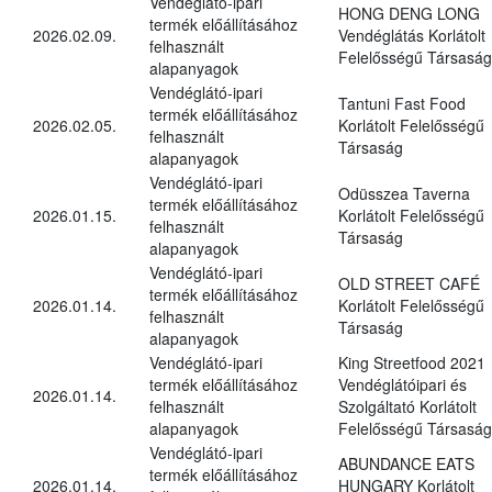
Vendéglátó-ipari
HONG DENG LONG
termék előállításához
2026.02.09.
Vendéglátás Korlátolt
felhasznált
Felelősségű Társaság
alapanyagok
Vendéglátó-ipari
Tantuni Fast Food
termék előállításához
2026.02.05.
Korlátolt Felelősségű
felhasznált
Társaság
alapanyagok
Vendéglátó-ipari
Odüsszea Taverna
termék előállításához
2026.01.15.
Korlátolt Felelősségű
felhasznált
Társaság
alapanyagok
Vendéglátó-ipari
OLD STREET CAFÉ
termék előállításához
2026.01.14.
Korlátolt Felelősségű
felhasznált
Társaság
alapanyagok
Vendéglátó-ipari
King Streetfood 2021
termék előállításához
Vendéglátóipari és
2026.01.14.
felhasznált
Szolgáltató Korlátolt
alapanyagok
Felelősségű Társaság
Vendéglátó-ipari
ABUNDANCE EATS
termék előállításához
2026.01.14.
HUNGARY Korlátolt