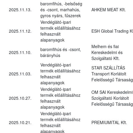
baromfihús, -belsőség
2025.11.13.
és -csont, marhahús,
AHKEM MEAT Kft.
gyros nyárs, fűszerek
Vendéglátó-ipari
termék előállításához
2025.11.12.
ESH Global Trading Kf
felhasznált
alapanyagok
Melhem és fiai
baromfihús és -csont,
2025.11.10.
Kereskedelmi és
bárányhús
Szolgáltató Kft.
Vendéglátó-ipari
STAR SZÁLLÍTÁS
termék előállításához
2025.11.03.
Transport Korlátolt
felhasznált
Felelősségű Társaság
alapanyagok
Vendéglátó-ipari
OM SAI Kereskedelmi
termék előállításához
2025.10.27.
Szolgáltató Korlátolt
felhasznált
Felelősségű Társaság
alapanyagok
Vendéglátó-ipari
termék előállításához
2025.10.21.
PREMIUMITAL Kft.
felhasznált
alapanyagok