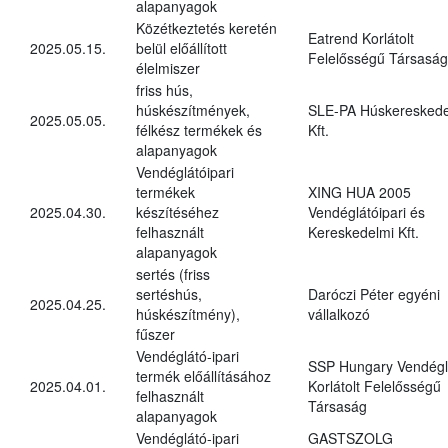
alapanyagok
Közétkeztetés keretén
Eatrend Korlátolt
2025.05.15.
belül előállított
Felelősségű Társaság
élelmiszer
friss hús,
húskészítmények,
SLE-PA Húskereskede
2025.05.05.
félkész termékek és
Kft.
alapanyagok
Vendéglátóipari
termékek
XING HUA 2005
2025.04.30.
készítéséhez
Vendéglátóipari és
felhasznált
Kereskedelmi Kft.
alapanyagok
sertés (friss
sertéshús,
Daróczi Péter egyéni
2025.04.25.
húskészítmény),
vállalkozó
fűszer
Vendéglátó-ipari
SSP Hungary Vendégl
termék előállításához
2025.04.01.
Korlátolt Felelősségű
felhasznált
Társaság
alapanyagok
Vendéglátó-ipari
GASTSZOLG