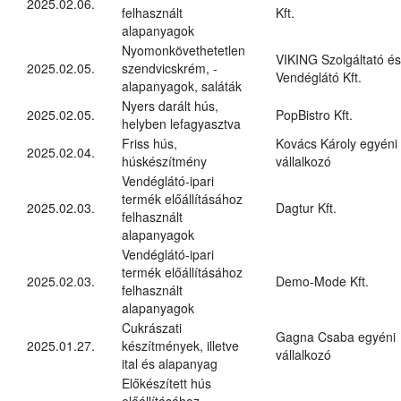
2025.02.06.
felhasznált
Kft.
alapanyagok
Nyomonkövethetetlen
VIKING Szolgáltató és
2025.02.05.
szendvicskrém, -
Vendéglátó Kft.
alapanyagok, saláták
Nyers darált hús,
2025.02.05.
PopBistro Kft.
helyben lefagyasztva
Friss hús,
Kovács Károly egyéni
2025.02.04.
húskészítmény
vállalkozó
Vendéglátó-ipari
termék előállításához
2025.02.03.
Dagtur Kft.
felhasznált
alapanyagok
Vendéglátó-ipari
termék előállításához
2025.02.03.
Demo-Mode Kft.
felhasznált
alapanyagok
Cukrászati
Gagna Csaba egyéni
2025.01.27.
készítmények, illetve
vállalkozó
ital és alapanyag
Előkészített hús
előállításához