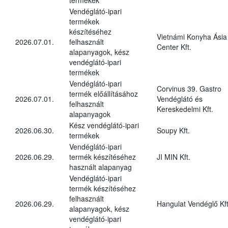
Vendéglátó-ipari
termékek
készítéséhez
Vietnámi Konyha Ásia
2026.07.01.
felhasznált
Center Kft.
alapanyagok, kész
vendéglátó-ipari
termékek
Vendéglátó-ipari
Corvinus 39. Gastro
termék előállításához
2026.07.01.
Vendéglátó és
felhasznált
Kereskedelmi Kft.
alapanyagok
Kész vendéglátó-ipari
2026.06.30.
Soupy Kft.
termékek
Vendéglátó-ipari
2026.06.29.
termék készítéséhez
JI MIN Kft.
használt alapanyag
Vendéglátó-ipari
termék készítéséhez
felhasznált
2026.06.29.
Hangulat Vendéglő Kft
alapanyagok, kész
vendéglátó-ipari