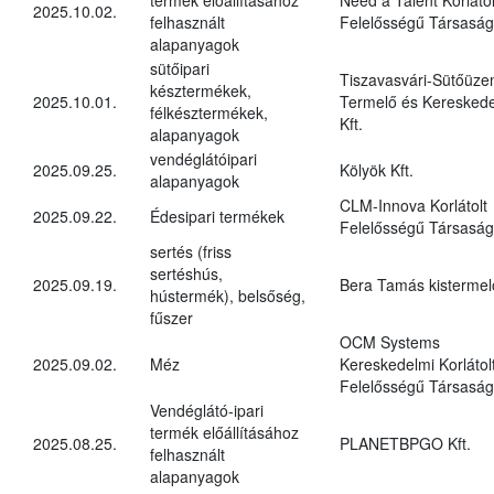
2025.10.02.
felhasznált
Felelősségű Társaság
alapanyagok
sütőipari
Tiszavasvári-Sütőüz
késztermékek,
2025.10.01.
Termelő és Kereskede
félkésztermékek,
Kft.
alapanyagok
vendéglátóipari
2025.09.25.
Kölyök Kft.
alapanyagok
CLM-Innova Korlátolt
2025.09.22.
Édesipari termékek
Felelősségű Társaság
sertés (friss
sertéshús,
2025.09.19.
Bera Tamás kistermel
hústermék), belsőség,
fűszer
OCM Systems
2025.09.02.
Méz
Kereskedelmi Korlátol
Felelősségű Társaság
Vendéglátó-ipari
termék előállításához
2025.08.25.
PLANETBPGO Kft.
felhasznált
alapanyagok