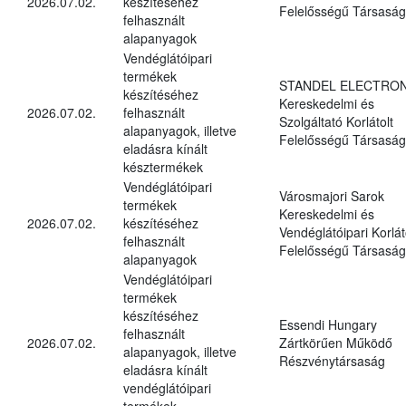
2026.07.02.
készítéséhez
Felelősségű Társaság
felhasznált
alapanyagok
Vendéglátóipari
termékek
STANDEL ELECTRON
készítéséhez
Kereskedelmi és
2026.07.02.
felhasznált
Szolgáltató Korlátolt
alapanyagok, illetve
Felelősségű Társaság
eladásra kínált
késztermékek
Vendéglátóipari
Városmajori Sarok
termékek
Kereskedelmi és
2026.07.02.
készítéséhez
Vendéglátóipari Korlát
felhasznált
Felelősségű Társaság
alapanyagok
Vendéglátóipari
termékek
készítéséhez
Essendi Hungary
felhasznált
2026.07.02.
Zártkörűen Működő
alapanyagok, illetve
Részvénytársaság
eladásra kínált
vendéglátóipari
termékek