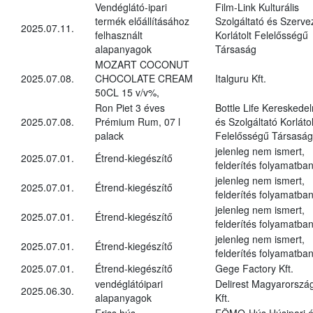
Vendéglátó-ipari
Film-Link Kulturális
termék előállításához
Szolgáltató és Szerve
2025.07.11.
felhasznált
Korlátolt Felelősségű
alapanyagok
Társaság
MOZART COCONUT
2025.07.08.
CHOCOLATE CREAM
Italguru Kft.
50CL 15 v/v%,
Ron Piet 3 éves
Bottle Life Kereskede
2025.07.08.
Prémium Rum, 07 l
és Szolgáltató Korlátol
palack
Felelősségű Társaság
jelenleg nem ismert,
2025.07.01.
Étrend-kiegészítő
felderítés folyamatba
jelenleg nem ismert,
2025.07.01.
Étrend-kiegészítő
felderítés folyamatba
jelenleg nem ismert,
2025.07.01.
Étrend-kiegészítő
felderítés folyamatba
jelenleg nem ismert,
2025.07.01.
Étrend-kiegészítő
felderítés folyamatba
2025.07.01.
Étrend-kiegészítő
Gege Factory Kft.
vendéglátóipari
Delirest Magyarorszá
2025.06.30.
alapanyagok
Kft.
Friss hús,
FÖMO-Hús Húsipari 