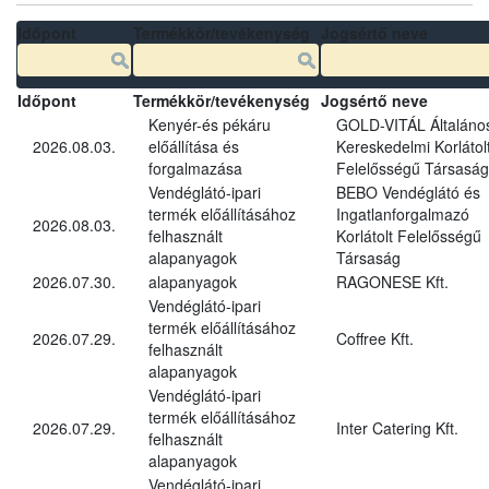
Időpont
Termékkör/tevékenység
Jogsértő neve
Időpont
Termékkör/tevékenység
Jogsértő neve
Kenyér-és pékáru
GOLD-VITÁL Általáno
2026.08.03.
előállítása és
Kereskedelmi Korlátol
forgalmazása
Felelősségű Társaság
Vendéglátó-ipari
BEBO Vendéglátó és
termék előállításához
Ingatlanforgalmazó
2026.08.03.
felhasznált
Korlátolt Felelősségű
alapanyagok
Társaság
2026.07.30.
alapanyagok
RAGONESE Kft.
Vendéglátó-ipari
termék előállításához
2026.07.29.
Coffree Kft.
felhasznált
alapanyagok
Vendéglátó-ipari
termék előállításához
2026.07.29.
Inter Catering Kft.
felhasznált
alapanyagok
Vendéglátó-ipari