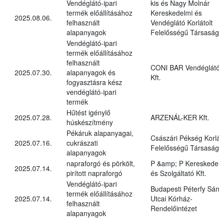
Vendéglátó-ipari
kis és Nagy Molnár
termék előállításához
Kereskedelmi és
2025.08.06.
felhasznált
Vendéglátó Korlátolt
alapanyagok
Felelősségű Társaság
Vendéglátó-ipari
termék előállításához
felhasznált
CONI BAR Vendéglát
2025.07.30.
alapanyagok és
Kft.
fogyasztásra kész
vendéglátó-ipari
termék
Hűtést igénylő
2025.07.28.
ARZENÁL-KER Kft.
húskészítmény
Pékáruk alapanyagai,
Császári Pékség Korlá
2025.07.16.
cukrászati
Felelősségű Társaság
alapanyagok
napraforgó és pörkölt,
P &amp; P Kereskede
2025.07.14.
pirított napraforgó
és Szolgáltató Kft.
Vendéglátó-ipari
Budapesti Péterfy Sá
termék előállításához
2025.07.14.
Utcai Kórház-
felhasznált
Rendelőintézet
alapanyagok