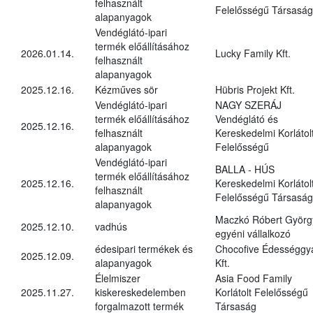
felhasznált
Felelősségű Társaság
alapanyagok
Vendéglátó-ipari
termék előállításához
2026.01.14.
Lucky Family Kft.
felhasznált
alapanyagok
2025.12.16.
Kézműves sör
Hübris Projekt Kft.
Vendéglátó-ipari
NAGY SZERÁJ
termék előállításához
Vendéglátó és
2025.12.16.
felhasznált
Kereskedelmi Korlátol
alapanyagok
Felelősségű
Vendéglátó-ipari
BALLA - HÚS
termék előállításához
2025.12.16.
Kereskedelmi Korlátol
felhasznált
Felelősségű Társaság
alapanyagok
Maczkó Róbert Györg
2025.12.10.
vadhús
egyéni vállalkozó
édesipari termékek és
Chocofive Édességgy
2025.12.09.
alapanyagok
Kft.
Élelmiszer
Asia Food Family
2025.11.27.
kiskereskedelemben
Korlátolt Felelősségű
forgalmazott termék
Társaság