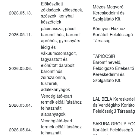
Előkészített
Mézes Mogyoró
zöldségek, zöldségek,
2026.05.13.
Kereskedelmi és
szószok, konyhai
Szolgáltató Kft.
készételek
pácmassza, pácolt
Könnyen Házhoz
2026.05.11.
baromfi hús, baromfi
Korlátolt Felelősségű
apróhús, gyrosnyárs
Társaság
lédig és
vákuumcsomagolt,
TÁPIÓCSIR
fagyasztott és
Baromfinevelő,-
előhűtött darabolt
2026.05.06.
Feldolgozó Értékesitő
baromfihús,
Kereskedelmi és
zsírszalonna,
Szolgáltató Kft.
fűszerek,
adalékanyagok
Vendéglátó-ipari
LALIBELA Kereskedel
termék előállításához
2026.05.04.
és Vendéglátó Korlátol
felhasznált
Felelősségű Társaság
alapanyagok
Vendéglátó-ipari
SAKURA GROUP FO
termék előállításához
2026.05.04.
Korlátolt Felelősségű
felhasznált