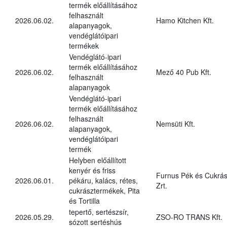
termék előállításához
felhasznált
2026.06.02.
Hamo Kitchen Kft.
alapanyagok,
vendéglátóipari
termékek
Vendéglátó-ipari
termék előállításához
2026.06.02.
Mező 40 Pub Kft.
felhasznált
alapanyagok
Vendéglátó-ipari
termék előállításához
felhasznált
2026.06.02.
Nemsüti Kft.
alapanyagok,
vendéglátóipari
termék
Helyben előállított
kenyér és friss
Furnus Pék és Cukrás
2026.06.01.
pékáru, kalács, rétes,
Zrt.
cukrásztermékek, Pita
és Tortilla
tepertő, sertészsír,
2026.05.29.
ZSO-RO TRANS Kft.
sózott sertéshús