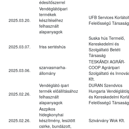
édesítőszerrel
Vendéglátóipari
termékek
UFB Services Korlátol
2025.03.20.
készítéséhez
Felelősségű Társaság
felhasznált
alapanyagok
Suska hús Termelő,
Kereskedelmi és
2025.03.07.
friss sertéshús
Szolgáltató Betéti
Társaság
TESKÁNDI AGRÁR-
szarvasmarha-
COOP Agráripari
2025.03.06.
állomány
Szolgáltató és Innová
Kft.
Vendéglátó-ipari
DURAN Szendvics
termék előállításához
Hungaria Vendéglátóip
2025.02.26.
felhasznált
és Kereskedelmi Korlá
alapanyagok
Felelősségű Társaság
Aszpikos
hidegkonyhai
2025.02.26.
készítmény, lesütött
Szivárvány Wok Kft.
csirke, bundázott,