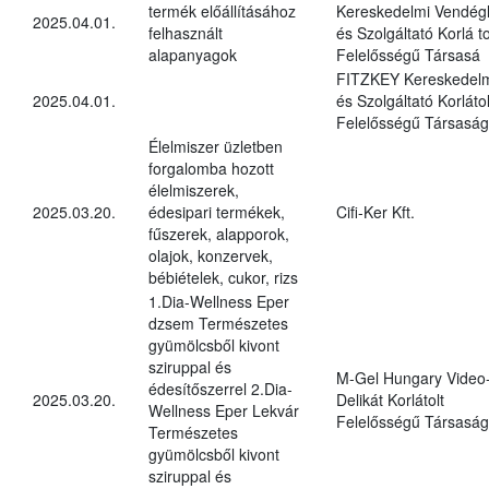
termék előállításához
Kereskedelmi Vendégl
2025.04.01.
felhasznált
és Szolgáltató Korlá to
alapanyagok
Felelősségű Társasá
FITZKEY Kereskedel
2025.04.01.
és Szolgáltató Korlátol
Felelősségű Társaság
Élelmiszer üzletben
forgalomba hozott
élelmiszerek,
2025.03.20.
édesipari termékek,
Cifi-Ker Kft.
fűszerek, alapporok,
olajok, konzervek,
bébiételek, cukor, rizs
1.Dia-Wellness Eper
dzsem Természetes
gyümölcsből kivont
sziruppal és
M-Gel Hungary Video
édesítőszerrel 2.Dia-
2025.03.20.
Delikát Korlátolt
Wellness Eper Lekvár
Felelősségű Társaság
Természetes
gyümölcsből kivont
sziruppal és