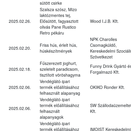
sütött csirke
Szalsza szósz, Mizo
laktózmentes tej,
2025.02.26.
Elősütött, fagyasztott
Wood I.J.B. Kft.
olivás Pane Rustico
Retro pékáru
NPK Charolles
Friss hús, érlelt hús,
Csomagküldő,
2025.02.20.
húskészítmények
Kereskedelmi Szociáli
Szövetkezet
Fűszerezett joghurt,
Funny Drink Gyártó é
2025.02.18.
szeletelt paradicsom,
Forgalmazó Kft.
tisztított vöröshagyma
Vendéglátó-ipari
2025.02.06.
termék előállításához
OKIKO Ronder Kft.
felhasznált alapanyag
Vendéglátó-ipari
termék előállításához
SW Szállodaüzemelte
2025.02.06.
felhasznált
Kft.
alapanyagok
Vendéglátó-ipari
termék előállításához
IMOIST Kereskedelmi