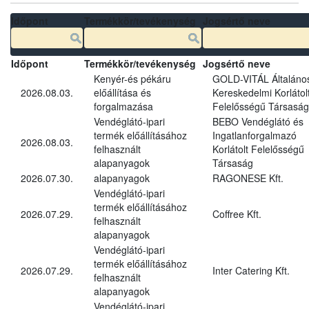
Időpont
Termékkör/tevékenység
Jogsértő neve
Időpont
Termékkör/tevékenység
Jogsértő neve
Kenyér-és pékáru
GOLD-VITÁL Általáno
2026.08.03.
előállítása és
Kereskedelmi Korlátol
forgalmazása
Felelősségű Társaság
Vendéglátó-ipari
BEBO Vendéglátó és
termék előállításához
Ingatlanforgalmazó
2026.08.03.
felhasznált
Korlátolt Felelősségű
alapanyagok
Társaság
2026.07.30.
alapanyagok
RAGONESE Kft.
Vendéglátó-ipari
termék előállításához
2026.07.29.
Coffree Kft.
felhasznált
alapanyagok
Vendéglátó-ipari
termék előállításához
2026.07.29.
Inter Catering Kft.
felhasznált
alapanyagok
Vendéglátó-ipari