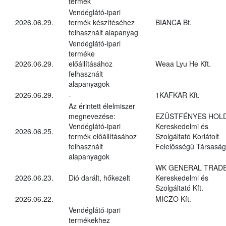
termék
Vendéglátó-ipari
2026.06.29.
termék készítéséhez
BIANCA Bt.
felhasznált alapanyag
Vendéglátó-ipari
terméke
2026.06.29.
előállításához
Weaa Lyu He Kft.
felhasznált
alapanyagok
2026.06.29.
-
1KAFKAR Kft.
Az érintett élelmiszer
megnevezése:
EZÜSTFÉNYES HOL
Vendéglátó-ipari
Kereskedelmi és
2026.06.25.
termék előállításához
Szolgáltató Korlátolt
felhasznált
Felelősségű Társaság
alapanyagok
WK GENERAL TRAD
2026.06.23.
Dió darált, hőkezelt
Kereskedelmi és
Szolgáltató Kft.
2026.06.22.
-
MICZO Kft.
Vendéglátó-ipari
termékekhez