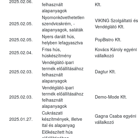
2025.02.06.
felhasznált
Kft.
alapanyagok
Nyomonkövethetetlen
VIKING Szolgáltató és
2025.02.05.
szendvicskrém, -
Vendéglátó Kft.
alapanyagok, saláták
Nyers darált hús,
2025.02.05.
PopBistro Kft.
helyben lefagyasztva
Friss hús,
Kovács Károly egyéni
2025.02.04.
húskészítmény
vállalkozó
Vendéglátó-ipari
termék előállításához
2025.02.03.
Dagtur Kft.
felhasznált
alapanyagok
Vendéglátó-ipari
termék előállításához
2025.02.03.
Demo-Mode Kft.
felhasznált
alapanyagok
Cukrászati
Gagna Csaba egyéni
2025.01.27.
készítmények, illetve
vállalkozó
ital és alapanyag
Előkészített hús
előállításához