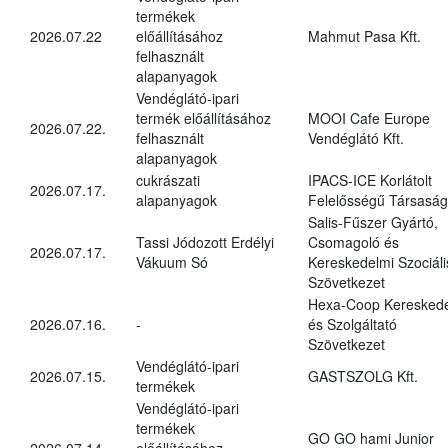
termékek
2026.07.22
előállításához
Mahmut Pasa Kft.
felhasznált
alapanyagok
Vendéglátó-ipari
termék előállításához
MOOI Cafe Europe
2026.07.22.
felhasznált
Vendéglátó Kft.
alapanyagok
cukrászati
IPACS-ICE Korlátolt
2026.07.17.
alapanyagok
Felelősségű Társaság
Salis-Fűszer Gyártó,
Tassi Jódozott Erdélyi
Csomagoló és
2026.07.17.
Vákuum Só
Kereskedelmi Szociáli
Szövetkezet
Hexa-Coop Kereskede
2026.07.16.
-
és Szolgáltató
Szövetkezet
Vendéglátó-ipari
2026.07.15.
GASTSZOLG Kft.
termékek
Vendéglátó-ipari
termékek
GO GO hami Junior
2026.07.14.
előállításához