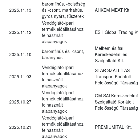
baromfihús, -belsőség
2025.11.13.
és -csont, marhahús,
AHKEM MEAT Kft.
gyros nyárs, fűszerek
Vendéglátó-ipari
termék előállításához
2025.11.12.
ESH Global Trading Kf
felhasznált
alapanyagok
Melhem és fiai
baromfihús és -csont,
2025.11.10.
Kereskedelmi és
bárányhús
Szolgáltató Kft.
Vendéglátó-ipari
STAR SZÁLLÍTÁS
termék előállításához
2025.11.03.
Transport Korlátolt
felhasznált
Felelősségű Társaság
alapanyagok
Vendéglátó-ipari
OM SAI Kereskedelmi
termék előállításához
2025.10.27.
Szolgáltató Korlátolt
felhasznált
Felelősségű Társaság
alapanyagok
Vendéglátó-ipari
termék előállításához
2025.10.21.
PREMIUMITAL Kft.
felhasznált
alapanyagok