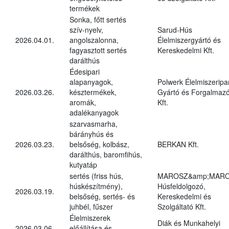
termékek
Sonka, főtt sertés
szív-nyelv,
Sarud-Hús
2026.04.01.
angolszalonna,
Élelmiszergyártó és
fagyasztott sertés
Kereskedelmi Kft.
darálthús
Édesipari
alapanyagok,
Polwerk Élelmiszeripar
2026.03.26.
késztermékek,
Gyártó és Forgalmaz
aromák,
Kft.
adalékanyagok
szarvasmarha,
bárányhús és
2026.03.23.
belsőség, kolbász,
BERKAN Kft.
darálthús, baromfihús,
kutyatáp
sertés (friss hús,
MAROSZ&amp;MAR
húskészítmény),
Húsfeldolgozó,
2026.03.19.
belsőség, sertés- és
Kereskedelmi és
juhbél, fűszer
Szolgáltató Kft.
Élelmiszerek
Diák és Munkahelyi
2026.03.06.
előállítása és