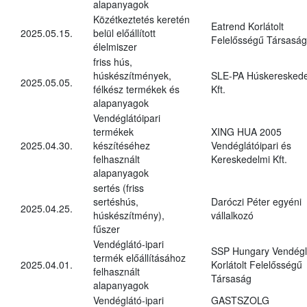
alapanyagok
Közétkeztetés keretén
Eatrend Korlátolt
2025.05.15.
belül előállított
Felelősségű Társaság
élelmiszer
friss hús,
húskészítmények,
SLE-PA Húskereskede
2025.05.05.
félkész termékek és
Kft.
alapanyagok
Vendéglátóipari
termékek
XING HUA 2005
2025.04.30.
készítéséhez
Vendéglátóipari és
felhasznált
Kereskedelmi Kft.
alapanyagok
sertés (friss
sertéshús,
Daróczi Péter egyéni
2025.04.25.
húskészítmény),
vállalkozó
fűszer
Vendéglátó-ipari
SSP Hungary Vendégl
termék előállításához
2025.04.01.
Korlátolt Felelősségű
felhasznált
Társaság
alapanyagok
Vendéglátó-ipari
GASTSZOLG