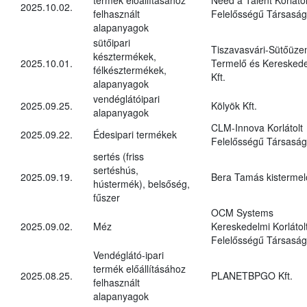
2025.10.02.
felhasznált
Felelősségű Társaság
alapanyagok
sütőipari
Tiszavasvári-Sütőüz
késztermékek,
2025.10.01.
Termelő és Kereskede
félkésztermékek,
Kft.
alapanyagok
vendéglátóipari
2025.09.25.
Kölyök Kft.
alapanyagok
CLM-Innova Korlátolt
2025.09.22.
Édesipari termékek
Felelősségű Társaság
sertés (friss
sertéshús,
2025.09.19.
Bera Tamás kistermel
hústermék), belsőség,
fűszer
OCM Systems
2025.09.02.
Méz
Kereskedelmi Korlátol
Felelősségű Társaság
Vendéglátó-ipari
termék előállításához
2025.08.25.
PLANETBPGO Kft.
felhasznált
alapanyagok