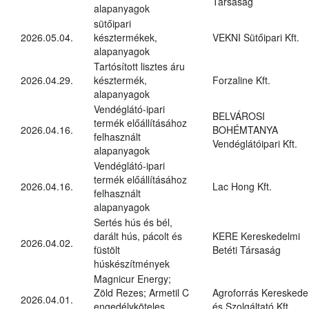
Társaság
alapanyagok
sütőipari
2026.05.04.
késztermékek,
VEKNI Sütőipari Kft.
alapanyagok
Tartósított lisztes áru
2026.04.29.
késztermék,
Forzaline Kft.
alapanyagok
Vendéglátó-ipari
BELVÁROSI
termék előállításához
2026.04.16.
BOHÉMTANYA
felhasznált
Vendéglátóipari Kft.
alapanyagok
Vendéglátó-ipari
termék előállításához
2026.04.16.
Lac Hong Kft.
felhasznált
alapanyagok
Sertés hús és bél,
darált hús, pácolt és
KERE Kereskedelmi
2026.04.02.
füstölt
Betéti Társaság
húskészítmények
Magnicur Energy;
Zöld Rezes; Armetil C
Agroforrás Kereskede
2026.04.01.
engedélyköteles
és Szolgáltató Kft.