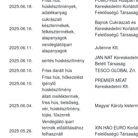
2025.06.18.
húskészítmények,
Kereskedelmi Korlátol
adalékanyag
Felelősségű Társaság
cukrászati
Bajnok Cukrászati és
késztermékek,
2025.06.16.
Kereskedelmi Korlátol
félkésztermékek,
Felelősségű Társaság
alapanyagok
vendéglátóipari
2025.06.11.
Julienne Kft.
alapanyagok
JAN-NAT Kereskedel
2025.06.10.
sertés húskészítmény
Betéti Társaság
2025.06.10.
Friss darált hús
TESCO-GLOBAL Zrt.
Friss hús, hőkezelést
PREMIER MEAT
2025.06.10.
igénylő
Kereskedelmi Kft.
húskészítmény
állati melléktermék,
friss hús, belsőség,
2025.06.04.
Magyar Károly kister
vér, húskészítmény,
tojás, fűszerek
Vendéglátó-ipari
termék előállításához
XIN HAO EURO Korlát
2025.05.26.
felhasznált
Felelősségű Társaság