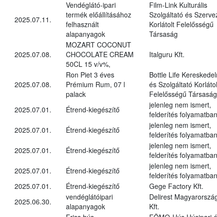
Vendéglátó-ipari
Film-Link Kulturális
termék előállításához
Szolgáltató és Szerve
2025.07.11.
felhasznált
Korlátolt Felelősségű
alapanyagok
Társaság
MOZART COCONUT
2025.07.08.
CHOCOLATE CREAM
Italguru Kft.
50CL 15 v/v%,
Ron Piet 3 éves
Bottle Life Kereskede
2025.07.08.
Prémium Rum, 07 l
és Szolgáltató Korlátol
palack
Felelősségű Társaság
jelenleg nem ismert,
2025.07.01.
Étrend-kiegészítő
felderítés folyamatba
jelenleg nem ismert,
2025.07.01.
Étrend-kiegészítő
felderítés folyamatba
jelenleg nem ismert,
2025.07.01.
Étrend-kiegészítő
felderítés folyamatba
jelenleg nem ismert,
2025.07.01.
Étrend-kiegészítő
felderítés folyamatba
2025.07.01.
Étrend-kiegészítő
Gege Factory Kft.
vendéglátóipari
Delirest Magyarorszá
2025.06.30.
alapanyagok
Kft.
Friss hús,
FÖMO-Hús Húsipari 