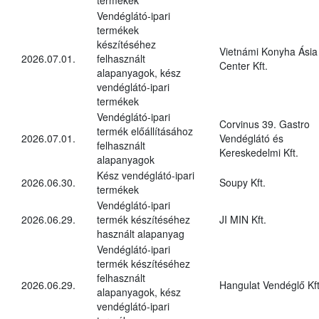
Vendéglátó-ipari
termékek
készítéséhez
Vietnámi Konyha Ásia
2026.07.01.
felhasznált
Center Kft.
alapanyagok, kész
vendéglátó-ipari
termékek
Vendéglátó-ipari
Corvinus 39. Gastro
termék előállításához
2026.07.01.
Vendéglátó és
felhasznált
Kereskedelmi Kft.
alapanyagok
Kész vendéglátó-ipari
2026.06.30.
Soupy Kft.
termékek
Vendéglátó-ipari
2026.06.29.
termék készítéséhez
JI MIN Kft.
használt alapanyag
Vendéglátó-ipari
termék készítéséhez
felhasznált
2026.06.29.
Hangulat Vendéglő Kft
alapanyagok, kész
vendéglátó-ipari