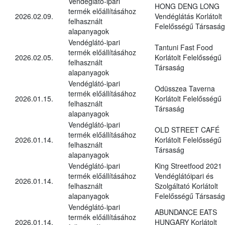
Vendéglátó-ipari
HONG DENG LONG
termék előállításához
2026.02.09.
Vendéglátás Korlátolt
felhasznált
Felelősségű Társaság
alapanyagok
Vendéglátó-ipari
Tantuni Fast Food
termék előállításához
2026.02.05.
Korlátolt Felelősségű
felhasznált
Társaság
alapanyagok
Vendéglátó-ipari
Odüsszea Taverna
termék előállításához
2026.01.15.
Korlátolt Felelősségű
felhasznált
Társaság
alapanyagok
Vendéglátó-ipari
OLD STREET CAFÉ
termék előállításához
2026.01.14.
Korlátolt Felelősségű
felhasznált
Társaság
alapanyagok
Vendéglátó-ipari
King Streetfood 2021
termék előállításához
Vendéglátóipari és
2026.01.14.
felhasznált
Szolgáltató Korlátolt
alapanyagok
Felelősségű Társaság
Vendéglátó-ipari
ABUNDANCE EATS
termék előállításához
2026.01.14.
HUNGARY Korlátolt