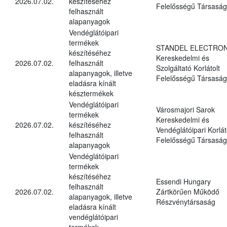
2026.07.02.
készítéséhez
Felelősségű Társaság
felhasznált
alapanyagok
Vendéglátóipari
termékek
STANDEL ELECTRON
készítéséhez
Kereskedelmi és
2026.07.02.
felhasznált
Szolgáltató Korlátolt
alapanyagok, illetve
Felelősségű Társaság
eladásra kínált
késztermékek
Vendéglátóipari
Városmajori Sarok
termékek
Kereskedelmi és
2026.07.02.
készítéséhez
Vendéglátóipari Korlát
felhasznált
Felelősségű Társaság
alapanyagok
Vendéglátóipari
termékek
készítéséhez
Essendi Hungary
felhasznált
2026.07.02.
Zártkörűen Működő
alapanyagok, illetve
Részvénytársaság
eladásra kínált
vendéglátóipari
termékek