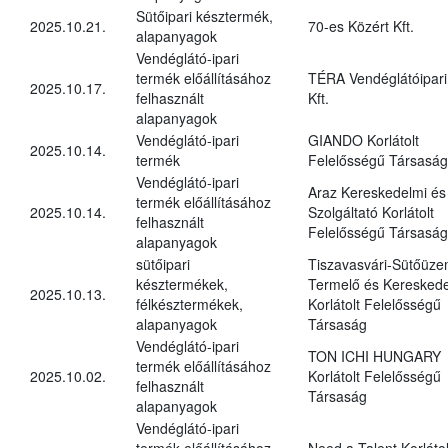
Sütőipari késztermék,
2025.10.21.
70-es Közért Kft.
alapanyagok
Vendéglátó-ipari
termék előállításához
TÉRA Vendéglátóipari
2025.10.17.
felhasznált
Kft.
alapanyagok
Vendéglátó-ipari
GIANDO Korlátolt
2025.10.14.
termék
Felelősségű Társaság
Vendéglátó-ipari
Araz Kereskedelmi és
termék előállításához
2025.10.14.
Szolgáltató Korlátolt
felhasznált
Felelősségű Társaság
alapanyagok
sütőipari
Tiszavasvári-Sütőüz
késztermékek,
Termelő és Kereskede
2025.10.13.
félkésztermékek,
Korlátolt Felelősségű
alapanyagok
Társaság
Vendéglátó-ipari
TON ICHI HUNGARY
termék előállításához
2025.10.02.
Korlátolt Felelősségű
felhasznált
Társaság
alapanyagok
Vendéglátó-ipari
termék előállításához
Need a Talent Korlátol