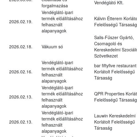
Vendéglátó Kft.
forgalmazása
Vendéglátó-ipari
termék előállításához
Kálvin Étterem Korláto
2026.02.19.
felhasznált
Felelősségű Társaság
alapanyagok
Salis-Fűszer Gyártó,
Csomagoló és
2026.02.18.
Vákuum só
Kereskedelmi Szociáli
Szövetkezet
Vendéglátó-ipari
bar fiftyfive restaurant
termék előállításához
2026.02.16.
Korlátolt Felelősségű
felhasznált
Társaság
alapanyagok
Vendéglátó-ipari
termék előállításához
QPR Properties Korlát
2026.02.13.
felhasznált
Felelősségű Társaság
alapanyagok
Vendéglátó-ipari
Lauwin Kereskedelmi
termék előállításához
2026.02.13.
Korlátolt Felelősségű
felhasznált
Társaság
alapanyagok