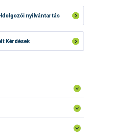
ldolgozói nyilvántartás
lt Kérdések