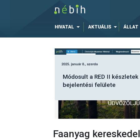
HIVATAL
AKTUÁLIS
ÁLLAT
Július elsejétől a Nébih
elektronikus felületén kell
jelenteni a fásításban
tervezett fakitermeléseket
Faanyag kereskedel