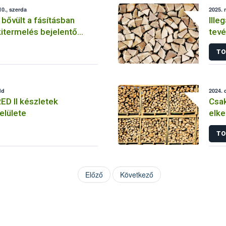
0., szerda
2025. 
 bővült a fásításban
Ille
kitermelés bejelentő
tevé
2024
TO
dd
2024. 
ED II készletek
Csak
elülete
elke
TO
Előző
Következő