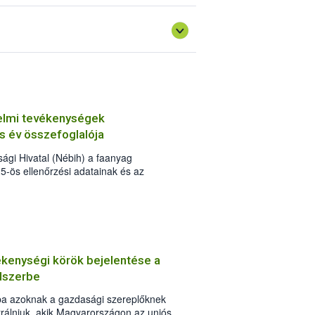
delmi tevékenységek
 év összefoglalója
sági Hivatal (Nébih) a faanyag
5-ös ellenőrzési adatainak és az
ás hatóságok, szervek statisztikai adatai
gális fakitermelés és kereskedelem
t. A 2025-ös elemzés már kilenc év
zült. A tavalyi év során illegális
tt több mint 62 millió forint értékben
mellett 110 köbméter elkobzott faanyag
kenységi körök bejelentése a
elsősorban a pályázó önkormányzatok
ndszerbe
ba azoknak a gazdasági szereplőknek
ztrálniuk, akik Magyarországon az uniós