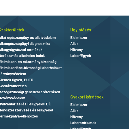
Szakterületek
Ügyintézés
Állat-egészségügy és állatvédelem
Élelmiszer
Állategészségügyi diagnosztika
Állat
Állatgyógyászati termékek
Növény
Borászat és alkoholos italok
Labor/Egyéb
Élelmiszer- és takarmánybiztonság
Élelmiszerlánc-biztonsági laborhálózat
Járványvédelem
Kiemelt ügyek, EUTR
Kockázatkezelés
Mezőgazdasági genetikai erőforrások
Gyakori kérdések
Növényvédelem
Nyilvántartási és Felügyeleti Díj
Élelmiszer
Rendszerszervezés és felügyelet
Állat
Termékpálya-ellenőrzés
Növény
Laboratóriumok
Labor/Egyéb