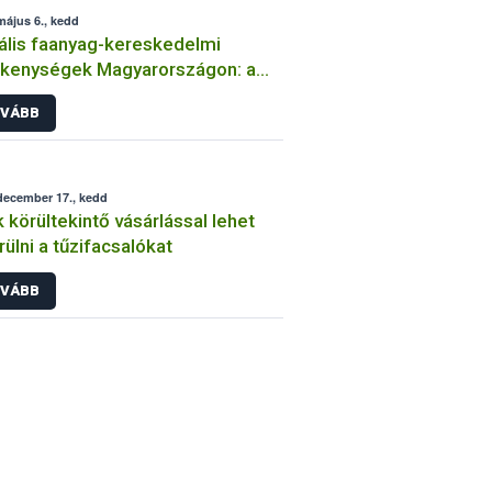
május 6., kedd
gális faanyag-kereskedelmi
kenységek Magyarországon: a
-es év összefoglalója
VÁBB
december 17., kedd
 körültekintő vásárlással lehet
rülni a tűzifacsalókat
VÁBB