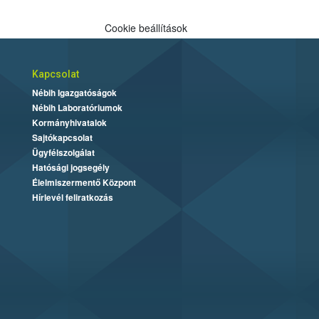
Cookie beállítások
Kapcsolat
Nébih Igazgatóságok
Nébih Laboratóriumok
Kormányhivatalok
Sajtókapcsolat
Ügyfélszolgálat
Hatósági jogsegély
Élelmiszermentő Központ
Hírlevél feliratkozás