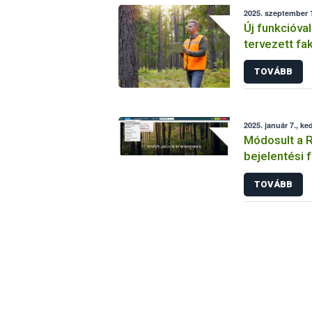
2025. szeptember 1
Új funkcióval
tervezett fa
rendszere
TOVÁBB
2025. január 7., ke
Módosult a R
bejelentési f
TOVÁBB