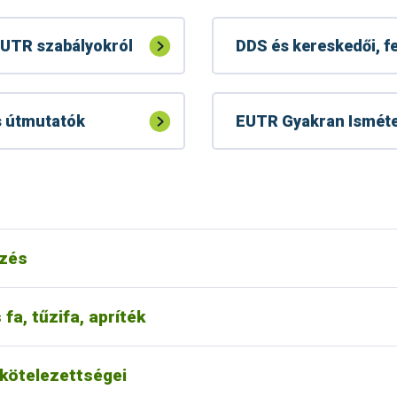
EUTR szabályokról
DDS és kereskedői, fe
s útmutatók
EUTR Gyakran Isméte
bejelentési kötelezettségük van a Nébih felé
tési felülete
nergetika célú felhasználása
rzés
fa, tűzifa, apríték
 kötelezettségei