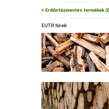
https://portal.nebih.gov.hu/eudr
Erdőirtásmentes termékek (E
EUTR hírek