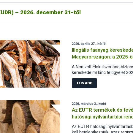
UDR) – 2026. december 31-től
2026. április 27., hétfő
Illegális faanyag kereske
Magyarországon: a 2025-ös
A Nemzeti Élelmiszerlánc-bizton
kereskedelmi lánc felügyelet 202
illegális fakitermelés esetében m
alapján elkészítette a hazai ille
TOVÁBB
helyzetéről szóló összefoglalójá
adatainak összehasonlításával kés
fakitermelés és kereskedelem mia
2026. március 3., kedd
szabott ki bírságot a hatóság. E
Az EUTR termékek és tevé
ingyenes átadására került sor, 
hatósági nyilvántartási re
részére.
Az EUTR hatósági nyilvántartás
kell bejelentkezniük, azaz regis