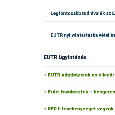
Legfontosabb tudnivalók az 
EUTR nyilvántartásba vétel é
A RED II tevékenységet végzőknek 
Módosult a RED II készletek bejelen
RED II – faanyag biomassza e
EUTR ügyintézés
Gyakran Ismételt kérdések RED II
RED II GYIK
EUTR adatbázisok és ellenő
Erdei faválaszték – hengeres 
RED II tevékenységet végzők