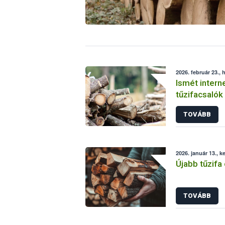
2026. február 23., 
Ismét intern
tűzifacsalók
TOVÁBB
2026. január 13., k
Újabb tűzifa
TOVÁBB