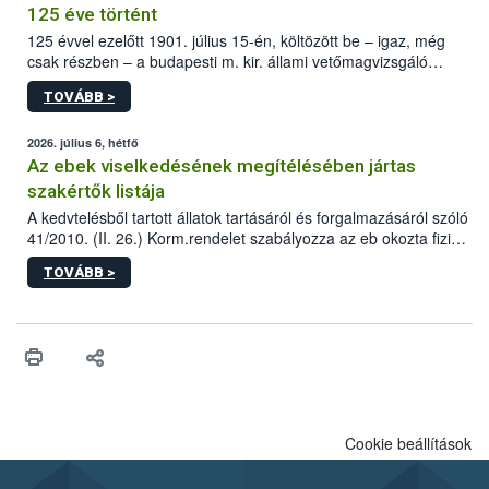
125 éve történt
125 évvel ezelőtt 1901. július 15-én, költözött be – igaz, még
csak részben – a budapesti m. kir. állami vetőmagvizsgáló
állomás a Kis Rókus utca 15. szám alatti, Czigler Győző által
TOVÁBB >
tervezett új épületébe.
2026. július 6, hétfő
Az ebek viselkedésének megítélésében jártas
szakértők listája
A kedvtelésből tartott állatok tartásáról és forgalmazásáról szóló
41/2010. (II. 26.) Korm.rendelet szabályozza az eb okozta fizikai
sérülés, illetve ennek veszélye keletkezésekor felmerülő
TOVÁBB >
hatósági feladatokat, valamint a veszélyes eb tartását és annak
engedélyezését. Ezen eljárások során szükség esetén be kell
vonni az ebek viselkedésének megítélésében jártas szakértőt.
Cookie beállítások