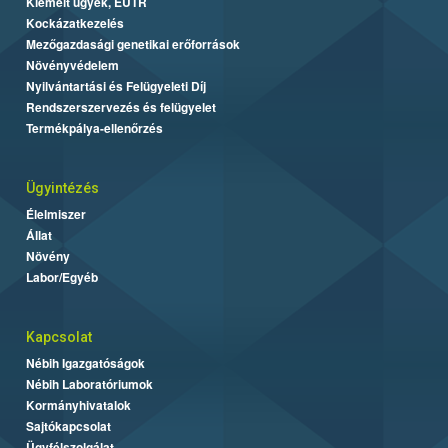
Kiemelt ügyek, EUTR
Kockázatkezelés
Mezőgazdasági genetikai erőforrások
Növényvédelem
Nyilvántartási és Felügyeleti Díj
Rendszerszervezés és felügyelet
Termékpálya-ellenőrzés
Ügyintézés
Élelmiszer
Állat
Növény
Labor/Egyéb
Kapcsolat
Nébih Igazgatóságok
Nébih Laboratóriumok
Kormányhivatalok
Sajtókapcsolat
Ügyfélszolgálat