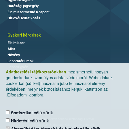
Hatósági jogsegély
Élelmiszermentő Központ
Hírlevél feliratkozás
Gyakori kérdések
Élelmiszer
Állat
Növény
Laboratóriumok
Labor/Egyéb
Adatkezelési tájékoztatónkban
megismerheti, hogyan
gondoskodunk személyes adatai védelméről. Weboldalunk
cookie-kat (sütiket) használ a jobb felhasználói élmény
érdekében, melynek biztosításához kérjük, kattintson az
„Elfogadom” gombra.
Statisztikai célú sütik
Nemzeti Élelmiszerlánc-biztonsági Hivatal
Hirdetési célú sütik
Cím: 1024 Budapest, Keleti Károly utca. 24.
Alapműködést biztosító és funkcionális sütik