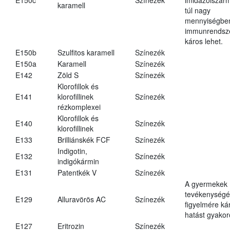
karamell
túl nagy
mennyiségbe
immunrendsz
káros lehet.
E150b
Szulfitos karamell
Színezék
E150a
Karamell
Színezék
E142
Zöld S
Színezék
Klorofillok és
E141
klorofillinek
Színezék
rézkomplexei
Klorofillok és
E140
Színezék
klorofillinek
E133
Brilliánskék FCF
Színezék
Indigotin,
E132
Színezék
indigókármin
E131
Patentkék V
Színezék
A gyermekek
tevékenységé
E129
Alluravörös AC
Színezék
figyelmére ká
hatást gyakor
E127
Eritrozin
Színezék