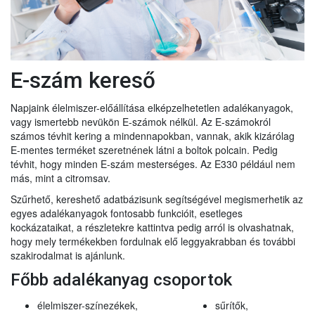
E-szám kereső
Napjaink élelmiszer-előállítása elképzelhetetlen adalékanyagok,
vagy ismertebb nevükön E-számok nélkül. Az E-számokról
számos tévhit kering a mindennapokban, vannak, akik kizárólag
E-mentes terméket szeretnének látni a boltok polcain. Pedig
tévhit, hogy minden E-szám mesterséges. Az E330 például nem
más, mint a citromsav.
Szűrhető, kereshető adatbázisunk segítségével megismerhetik az
egyes adalékanyagok fontosabb funkcióit, esetleges
kockázataikat, a részletekre kattintva pedig arról is olvashatnak,
hogy mely termékekben fordulnak elő leggyakrabban és további
szakirodalmat is ajánlunk.
Főbb adalékanyag csoportok
élelmiszer-színezékek,
sűrítők,