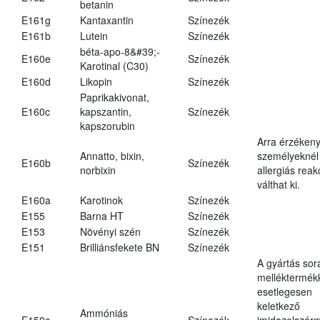
betanin
E161g
Kantaxantin
Színezék
E161b
Lutein
Színezék
béta-apo-8&#39;-
E160e
Színezék
Karotinal (C30)
E160d
Likopin
Színezék
Paprikakivonat,
E160c
kapszantin,
Színezék
kapszorubin
Arra érzéken
Annatto, bixin,
személyeknél
E160b
Színezék
norbixin
allergiás reak
válthat ki.
E160a
Karotinok
Színezék
E155
Barna HT
Színezék
E153
Növényi szén
Színezék
E151
Brilliánsfekete BN
Színezék
A gyártás sor
melléktermék
esetlegesen
keletkező
Ammóniás
E150c
Színezék
imidazolszár