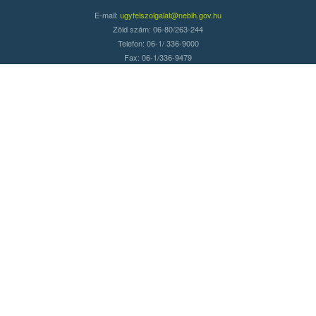
E-mail:
ugyfelszolgalat@nebih.gov.hu
Zöld szám: 06-80/263-244
Telefon: 06-1/ 336-9000
Fax: 06-1/336-9479