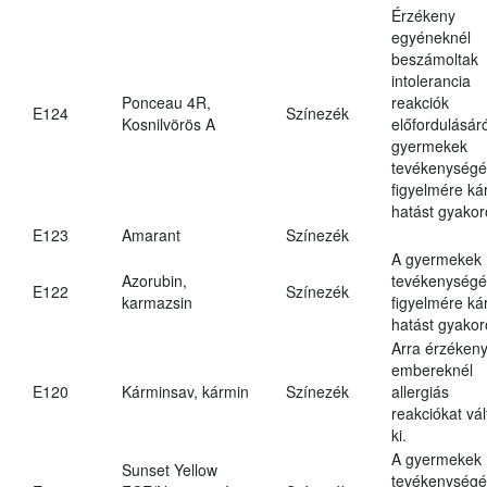
Érzékeny
egyéneknél
beszámoltak
intolerancia
Ponceau 4R,
reakciók
E124
Színezék
Kosnilvörös A
előfordulásáró
gyermekek
tevékenységé
figyelmére ká
hatást gyakor
E123
Amarant
Színezék
A gyermekek
Azorubin,
tevékenységé
E122
Színezék
karmazsin
figyelmére ká
hatást gyakor
Arra érzéken
embereknél
E120
Kárminsav, kármin
Színezék
allergiás
reakciókat vál
ki.
A gyermekek
Sunset Yellow
tevékenységé