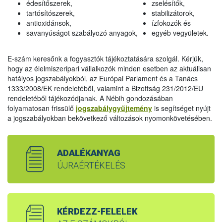
édesítőszerek,
zselésítők,
tartósítószerek,
stabilizátorok,
antioxidánsok,
ízfokozók és
savanyúságot szabályozó anyagok,
egyéb vegyületek.
E-szám keresőnk a fogyasztók tájékoztatására szolgál. Kérjük,
hogy az élelmiszeripari vállalkozók minden esetben az aktuálisan
hatályos jogszabályokból, az Európai Parlament és a Tanács
1333/2008/EK rendeletéből, valamint a Bizottság 231/2012/EU
rendeletéből tájékozódjanak. A Nébih gondozásában
folyamatosan frissülő
jogszabálygyűjtemény
is segítséget nyújt
a jogszabályokban bekövetkező változások nyomonkövetésében.
ADALÉKANYAG
ÚJRAÉRTÉKELÉS
KÉRDEZZ-FELELEK