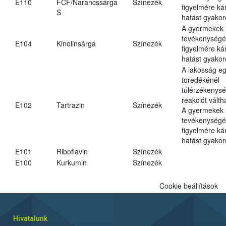
E110
FCF/Narancssárga
Színezék
figyelmére ká
S
hatást gyakor
A gyermekek
tevékenységé
E104
Kinolinsárga
Színezék
figyelmére ká
hatást gyakor
A lakosság eg
töredékénél
túlérzékenysé
reakciót váltha
E102
Tartrazin
Színezék
A gyermekek
tevékenységé
figyelmére ká
hatást gyakor
E101
Riboflavin
Színezék
E100
Kurkumin
Színezék
Cookie beállítások
Hivatalunk