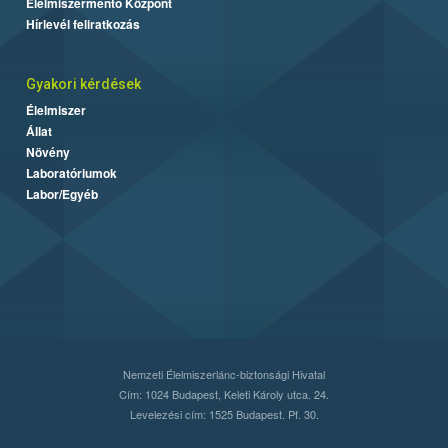
Élelmiszermentő Központ
Hírlevél feliratkozás
Gyakori kérdések
Élelmiszer
Állat
Növény
Laboratóriumok
Labor/Egyéb
Nemzeti Élelmiszerlánc-biztonsági Hivatal
Cím: 1024 Budapest, Keleti Károly utca. 24.
Levelezési cím: 1525 Budapest. Pf. 30.