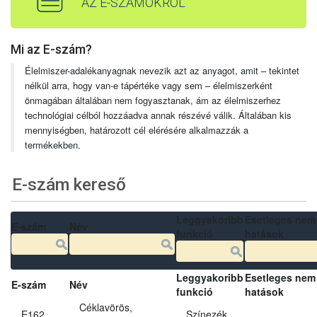
AZ E-SZÁMOKRÓL
Mi az E-szám?
Élelmiszer-adalékanyagnak nevezik azt az anyagot, amit – tekintet
nélkül arra, hogy van-e tápértéke vagy sem – élelmiszerként
önmagában általában nem fogyasztanak, ám az élelmiszerhez
technológiai célból hozzáadva annak részévé válik. Általában kis
mennyiségben, határozott cél elérésére alkalmazzák a
termékekben.
E-szám kereső
Leggyakoribb
Esetleges nem
E-szám
Név
funkció
hatások
Leggyakoribb
Esetleges nem
E-szám
Név
funkció
hatások
Céklavörös,
E162
Színezék