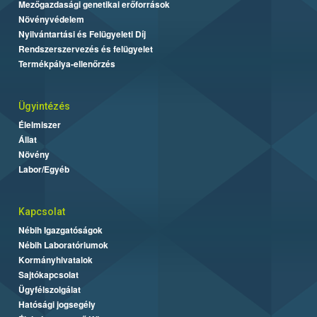
Mezőgazdasági genetikai erőforrások
Növényvédelem
Nyilvántartási és Felügyeleti Díj
Rendszerszervezés és felügyelet
Termékpálya-ellenőrzés
Ügyintézés
Élelmiszer
Állat
Növény
Labor/Egyéb
Kapcsolat
Nébih Igazgatóságok
Nébih Laboratóriumok
Kormányhivatalok
Sajtókapcsolat
Ügyfélszolgálat
Hatósági jogsegély