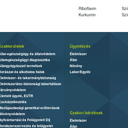
Riboflavin
Szí
Kurkumin
Szí
Szakterületek
Ügyintézés
Állat-egészségügy és állatvédelem
Élelmiszer
Állategészségügyi diagnosztika
Állat
Állatgyógyászati termékek
Növény
Borászat és alkoholos italok
Labor/Egyéb
Élelmiszer- és takarmánybiztonság
Élelmiszerlánc-biztonsági laborhálózat
Járványvédelem
Kiemelt ügyek, EUTR
Kockázatkezelés
Mezőgazdasági genetikai erőforrások
Gyakori kérdések
Növényvédelem
Nyilvántartási és Felügyeleti Díj
Élelmiszer
Rendszerszervezés és felügyelet
Állat