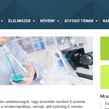
ÉLELMISZER
NÖVÉNY
ÁTFOGÓ TÉMÁK
KA
Mi a
tetlen adalékanyagok, vagy ismertebb nevükön E-számok
Él
ng a mindennapokban, vannak, akik kizárólag E-mentes
an