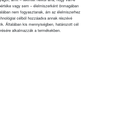
pértéke vagy sem – élelmiszerként önmagában
talában nem fogyasztanak, ám az élelmiszerhez
chnológiai célból hozzáadva annak részévé
lik. Általában kis mennyiségben, határozott cél
érésére alkalmazzák a termékekben.