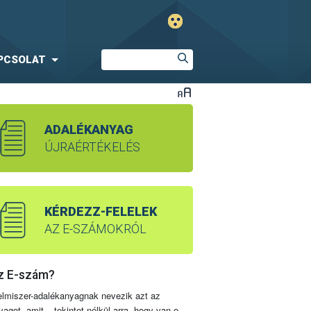
PCSOLAT
ADALÉKANYAG
ÚJRAÉRTÉKELÉS
KÉRDEZZ-FELELEK
AZ E-SZÁMOKRÓL
z E-szám?
elmiszer-adalékanyagnak nevezik azt az
yagot, amit – tekintet nélkül arra, hogy van-e