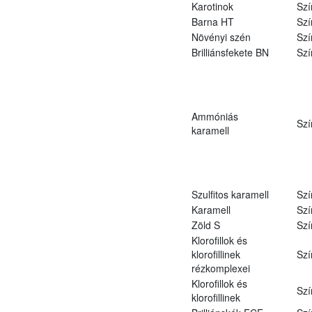
Karotinok
Szí
Barna HT
Szí
Növényi szén
Szí
Brilliánsfekete BN
Szí
Ammóniás
Szí
karamell
Szulfitos karamell
Szí
Karamell
Szí
Zöld S
Szí
Klorofillok és
klorofillinek
Szí
rézkomplexei
Klorofillok és
Szí
klorofillinek