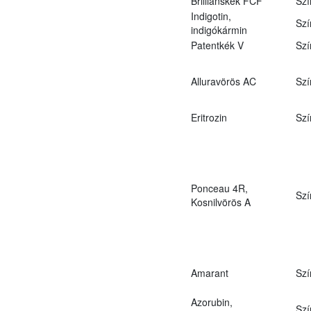
Brilliánskék FCF
Szí
Indigotin,
Szí
indigókármin
Patentkék V
Szí
Alluravörös AC
Szí
Eritrozin
Szí
Ponceau 4R,
Szí
Kosnilvörös A
Amarant
Szí
Azorubin,
Szí