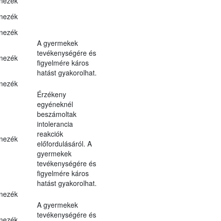
nezék
nezék
nezék
A gyermekek
tevékenységére és
nezék
figyelmére káros
hatást gyakorolhat.
nezék
Érzékeny
egyéneknél
beszámoltak
intolerancia
reakciók
nezék
előfordulásáról. A
gyermekek
tevékenységére és
figyelmére káros
hatást gyakorolhat.
nezék
A gyermekek
tevékenységére és
nezék