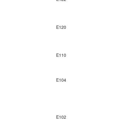
E120
E110
E104
E102