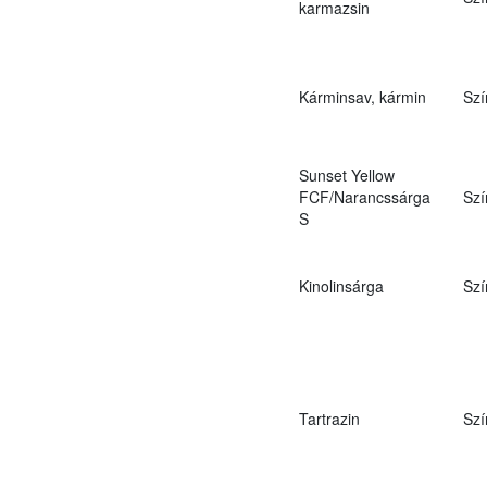
karmazsin
Kárminsav, kármin
Szí
Sunset Yellow
FCF/Narancssárga
Szí
S
Kinolinsárga
Szí
Tartrazin
Szí