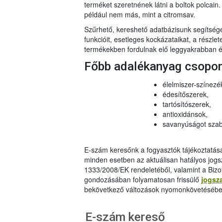
terméket szeretnének látni a boltok polcai
például nem más, mint a citromsav.
Szűrhető, kereshető adatbázisunk segítsé
funkcióit, esetleges kockázataikat, a részlet
termékekben fordulnak elő leggyakrabban és
Főbb adalékanyag csopo
élelmiszer-színezé
édesítőszerek,
tartósítószerek,
antioxidánsok,
savanyúságot szab
E-szám keresőnk a fogyasztók tájékoztatásár
minden esetben az aktuálisan hatályos jog
1333/2008/EK rendeletéből, valamint a Bizo
gondozásában folyamatosan frissülő
jogsz
bekövetkező változások nyomonkövetésébe
E-szám kereső