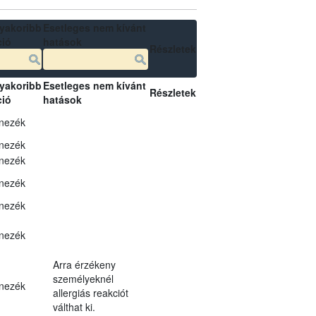
yakoribb
Esetleges nem kívánt
ció
hatások
Részletek
yakoribb
Esetleges nem kívánt
Részletek
ció
hatások
nezék
nezék
nezék
nezék
nezék
nezék
Arra érzékeny
személyeknél
nezék
allergiás reakciót
válthat ki.