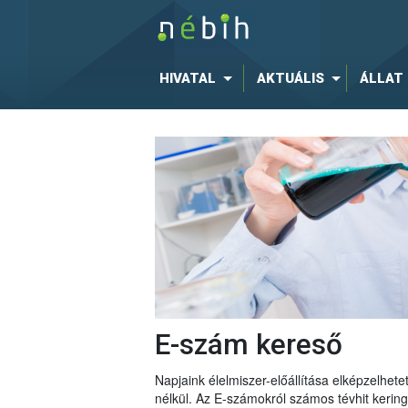
HIVATAL
AKTUÁLIS
ÁLLAT
E-szám kereső
Napjaink élelmiszer-előállítása elképzelhe
nélkül. Az E-számokról számos tévhit keri