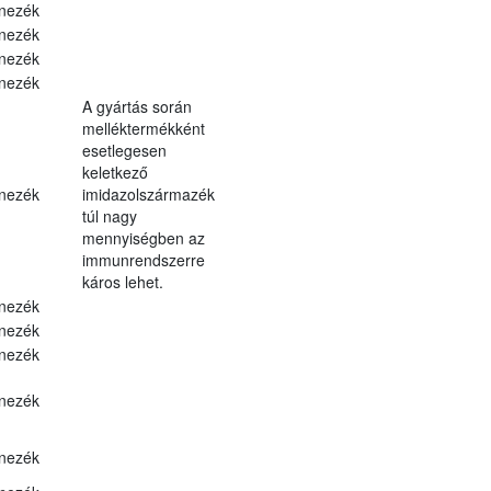
nezék
nezék
nezék
nezék
A gyártás során
melléktermékként
esetlegesen
keletkező
nezék
imidazolszármazék
túl nagy
mennyiségben az
immunrendszerre
káros lehet.
nezék
nezék
nezék
nezék
nezék