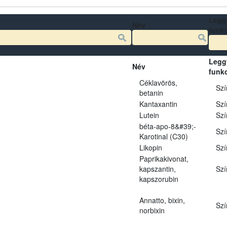
Legg
Név
funk
Legg
Név
funk
Céklavörös,
Szí
betanin
Kantaxantin
Szí
Lutein
Szí
béta-apo-8&#39;-
Szí
Karotinal (C30)
Likopin
Szí
Paprikakivonat,
kapszantin,
Szí
kapszorubin
Annatto, bixin,
Szí
norbixin