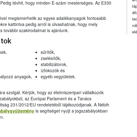
n. Pedig tévhit, hogy minden E-szám mesterséges. Az E330
tá
ál
gével megismerhetik az egyes adalékanyagok fontosabb
te
ekre kattintva pedig arról is olvashatnak, hogy mely
vá
 további szakirodalmat is ajánlunk.
el
rtok
kek,
sűrítők,
zselésítők,
stabilizátorok,
ízfokozók és
ályozó anyagok,
egyéb vegyületek.
a szolgál. Kérjük, hogy az élelmiszeripari vállalkozók
szabályokból, az Európai Parlament és a Tanács
ttság 231/2012/EU rendeletéből tájékozódjanak. A Nébih
abálygyűjtemény
is segítséget nyújt a jogszabályokban
n.