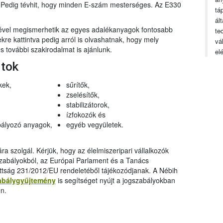
n. Pedig tévhit, hogy minden E-szám mesterséges. Az E330
tá
ál
gével megismerhetik az egyes adalékanyagok fontosabb
te
ekre kattintva pedig arról is olvashatnak, hogy mely
vá
 további szakirodalmat is ajánlunk.
el
rtok
kek,
sűrítők,
zselésítők,
stabilizátorok,
ízfokozók és
ályozó anyagok,
egyéb vegyületek.
a szolgál. Kérjük, hogy az élelmiszeripari vállalkozók
szabályokból, az Európai Parlament és a Tanács
ttság 231/2012/EU rendeletéből tájékozódjanak. A Nébih
abálygyűjtemény
is segítséget nyújt a jogszabályokban
n.