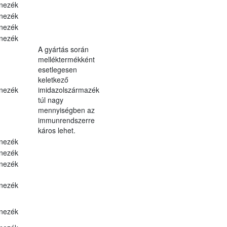
nezék
nezék
nezék
nezék
A gyártás során
melléktermékként
esetlegesen
keletkező
nezék
imidazolszármazék
túl nagy
mennyiségben az
immunrendszerre
káros lehet.
nezék
nezék
nezék
nezék
nezék