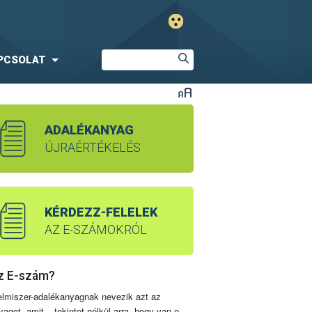
PCSOLAT
ADALÉKANYAG
ÚJRAÉRTÉKELÉS
KÉRDEZZ-FELELEK
AZ E-SZÁMOKRÓL
z E-szám?
elmiszer-adalékanyagnak nevezik azt az
yagot, amit – tekintet nélkül arra, hogy van-e