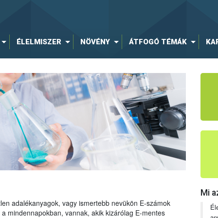
ÉLELMISZER
NÖVÉNY
ÁTFOGÓ TÉMÁK
KA
Mi a
tetlen adalékanyagok, vagy ismertebb nevükön E-számok
Él
ng a mindennapokban, vannak, akik kizárólag E-mentes
an