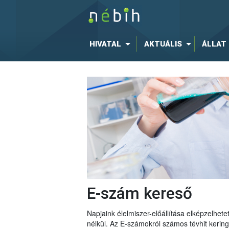
HIVATAL
AKTUÁLIS
ÁLLAT
E-szám kereső
Napjaink élelmiszer-előállítása elképzelhe
nélkül. Az E-számokról számos tévhit keri