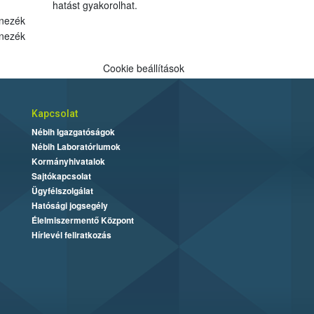
hatást gyakorolhat.
nezék
nezék
Cookie beállítások
Kapcsolat
Nébih Igazgatóságok
Nébih Laboratóriumok
Kormányhivatalok
Sajtókapcsolat
Ügyfélszolgálat
Hatósági jogsegély
Élelmiszermentő Központ
Hírlevél feliratkozás