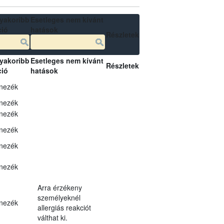
yakoribb
Esetleges nem kívánt
ció
hatások
Részletek
yakoribb
Esetleges nem kívánt
Részletek
ció
hatások
nezék
nezék
nezék
nezék
nezék
nezék
Arra érzékeny
személyeknél
nezék
allergiás reakciót
válthat ki.