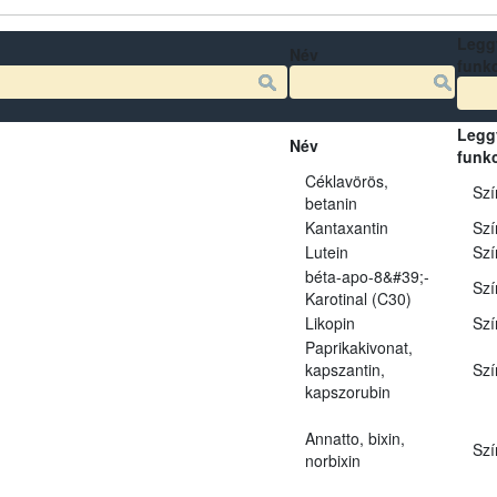
Legg
Név
funk
Legg
Név
funk
Céklavörös,
Szí
betanin
Kantaxantin
Szí
Lutein
Szí
béta-apo-8&#39;-
Szí
Karotinal (C30)
Likopin
Szí
Paprikakivonat,
kapszantin,
Szí
kapszorubin
Annatto, bixin,
Szí
norbixin