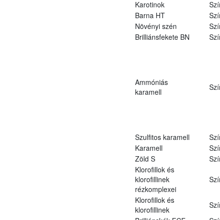
Karotinok
Szí
Barna HT
Szí
Növényi szén
Szí
Brilliánsfekete BN
Szí
Ammóniás
Szí
karamell
Szulfitos karamell
Szí
Karamell
Szí
Zöld S
Szí
Klorofillok és
klorofillinek
Szí
rézkomplexei
Klorofillok és
Szí
klorofillinek