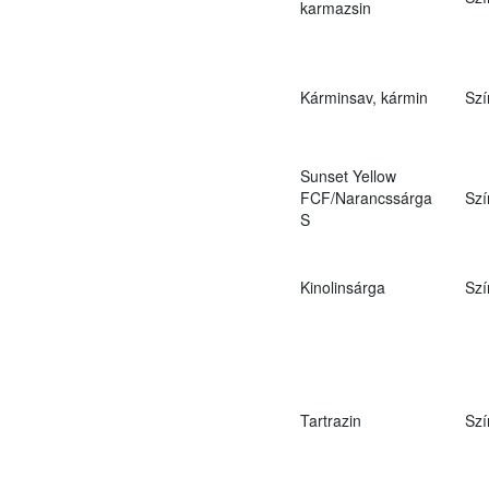
karmazsin
Kárminsav, kármin
Szí
Sunset Yellow
FCF/Narancssárga
Szí
S
Kinolinsárga
Szí
Tartrazin
Szí