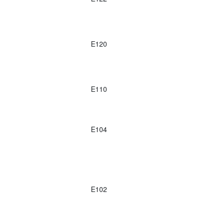
E120
E110
E104
E102