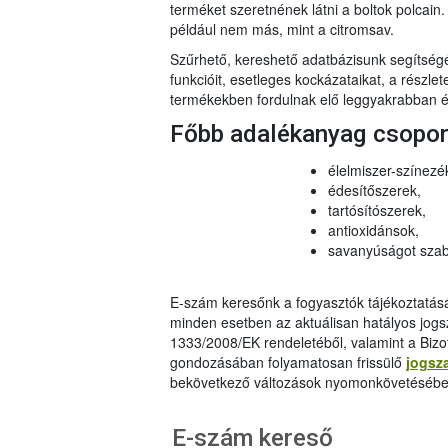
terméket szeretnének látni a boltok polcai
például nem más, mint a citromsav.
Szűrhető, kereshető adatbázisunk segítsé
funkcióit, esetleges kockázataikat, a részlet
termékekben fordulnak elő leggyakrabban és
Főbb adalékanyag csopo
élelmiszer-színezé
édesítőszerek,
tartósítószerek,
antioxidánsok,
savanyúságot szab
E-szám keresőnk a fogyasztók tájékoztatásár
minden esetben az aktuálisan hatályos jog
1333/2008/EK rendeletéből, valamint a Bizo
gondozásában folyamatosan frissülő
jogsz
bekövetkező változások nyomonkövetésébe
E-szám kereső