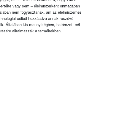
pértéke vagy sem – élelmiszerként önmagában
talában nem fogyasztanak, ám az élelmiszerhez
chnológiai célból hozzáadva annak részévé
lik. Általában kis mennyiségben, határozott cél
érésére alkalmazzák a termékekben.