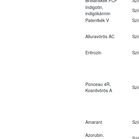
Brilliánskék FCF
Szí
Indigotin,
Szí
indigókármin
Patentkék V
Szí
Alluravörös AC
Szí
Eritrozin
Szí
Ponceau 4R,
Szí
Kosnilvörös A
Amarant
Szí
Azorubin,
Szí