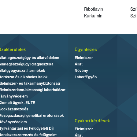
Riboflavin
Szí
Kurkumin
Szí
Szakterületek
Ügyintézés
Állat-egészségügy és állatvédelem
Élelmiszer
Állategészségügyi diagnosztika
Állat
Állatgyógyászati termékek
Növény
Borászat és alkoholos italok
Labor/Egyéb
Élelmiszer- és takarmánybiztonság
Élelmiszerlánc-biztonsági laborhálózat
Járványvédelem
Kiemelt ügyek, EUTR
Kockázatkezelés
Mezőgazdasági genetikai erőforrások
Gyakori kérdések
Növényvédelem
Nyilvántartási és Felügyeleti Díj
Élelmiszer
Rendszerszervezés és felügyelet
Állat