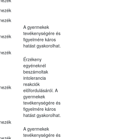
nezék
nezék
nezék
A gyermekek
tevékenységére és
nezék
figyelmére káros
hatást gyakorolhat.
nezék
Érzékeny
egyéneknél
beszámoltak
intolerancia
reakciók
nezék
előfordulásáról. A
gyermekek
tevékenységére és
figyelmére káros
hatást gyakorolhat.
nezék
A gyermekek
tevékenységére és
nezék