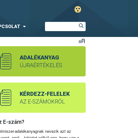
PCSOLAT
ADALÉKANYAG
ÚJRAÉRTÉKELÉS
KÉRDEZZ-FELELEK
AZ E-SZÁMOKRÓL
z E-szám?
elmiszer-adalékanyagnak nevezik azt az
yagot, amit – tekintet nélkül arra, hogy van-e