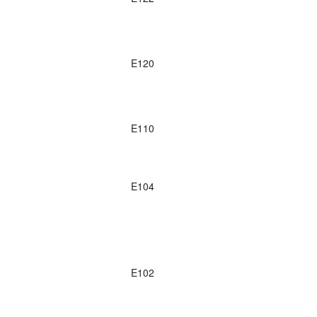
E120
E110
E104
E102