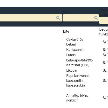
Legg
Név
funk
Legg
Név
funk
Céklavörös,
Szí
betanin
Kantaxantin
Szí
Lutein
Szí
béta-apo-8&#39;-
Szí
Karotinal (C30)
Likopin
Szí
Paprikakivonat,
kapszantin,
Szí
kapszorubin
Annatto, bixin,
Szí
norbixin