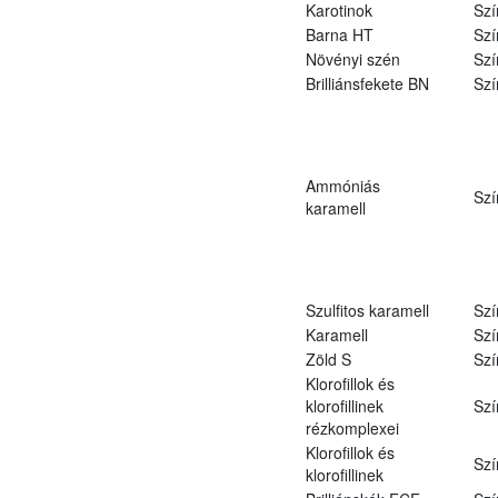
Karotinok
Szí
Barna HT
Szí
Növényi szén
Szí
Brilliánsfekete BN
Szí
Ammóniás
Szí
karamell
Szulfitos karamell
Szí
Karamell
Szí
Zöld S
Szí
Klorofillok és
klorofillinek
Szí
rézkomplexei
Klorofillok és
Szí
klorofillinek