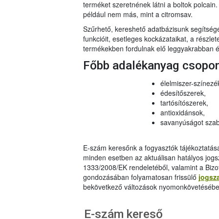
terméket szeretnének látni a boltok polcai
például nem más, mint a citromsav.
Szűrhető, kereshető adatbázisunk segítsé
funkcióit, esetleges kockázataikat, a részlet
termékekben fordulnak elő leggyakrabban és
Főbb adalékanyag csopo
élelmiszer-színezé
édesítőszerek,
tartósítószerek,
antioxidánsok,
savanyúságot szab
E-szám keresőnk a fogyasztók tájékoztatásár
minden esetben az aktuálisan hatályos jog
1333/2008/EK rendeletéből, valamint a Bizo
gondozásában folyamatosan frissülő
jogsz
bekövetkező változások nyomonkövetésébe
E-szám kereső