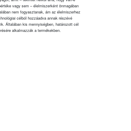
pértéke vagy sem – élelmiszerként önmagában
talában nem fogyasztanak, ám az élelmiszerhez
chnológiai célból hozzáadva annak részévé
lik. Általában kis mennyiségben, határozott cél
érésére alkalmazzák a termékekben.