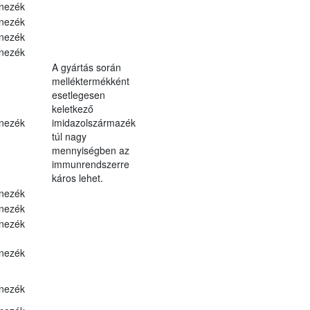
nezék
nezék
nezék
nezék
A gyártás során
melléktermékként
esetlegesen
keletkező
nezék
imidazolszármazék
túl nagy
mennyiségben az
immunrendszerre
káros lehet.
nezék
nezék
nezék
nezék
nezék