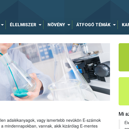
ÉLELMISZER
NÖVÉNY
ÁTFOGÓ TÉMÁK
KA
Mi a
tetlen adalékanyagok, vagy ismertebb nevükön E-számok
Él
ng a mindennapokban, vannak, akik kizárólag E-mentes
an