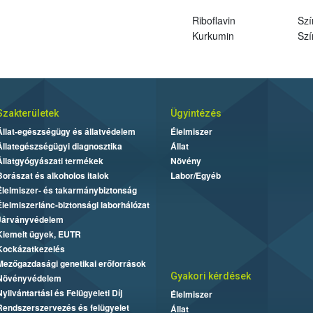
Riboflavin
Szí
Kurkumin
Szí
Szakterületek
Ügyintézés
Állat-egészségügy és állatvédelem
Élelmiszer
Állategészségügyi diagnosztika
Állat
Állatgyógyászati termékek
Növény
Borászat és alkoholos italok
Labor/Egyéb
Élelmiszer- és takarmánybiztonság
Élelmiszerlánc-biztonsági laborhálózat
Járványvédelem
Kiemelt ügyek, EUTR
Kockázatkezelés
Mezőgazdasági genetikai erőforrások
Gyakori kérdések
Növényvédelem
Nyilvántartási és Felügyeleti Díj
Élelmiszer
Rendszerszervezés és felügyelet
Állat