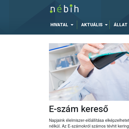
HIVATAL
AKTUÁLIS
ÁLLAT
E-szám kereső
Napjaink élelmiszer-előállítása elképzelhe
nélkül. Az E-számokról számos tévhit keri