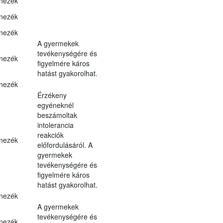
nezék
nezék
nezék
A gyermekek
tevékenységére és
nezék
figyelmére káros
hatást gyakorolhat.
nezék
Érzékeny
egyéneknél
beszámoltak
intolerancia
reakciók
nezék
előfordulásáról. A
gyermekek
tevékenységére és
figyelmére káros
hatást gyakorolhat.
nezék
A gyermekek
tevékenységére és
nezék