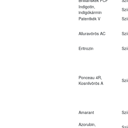
Brilliánskék FCF
Szí
Indigotin,
Szí
indigókármin
Patentkék V
Szí
Alluravörös AC
Szí
Eritrozin
Szí
Ponceau 4R,
Szí
Kosnilvörös A
Amarant
Szí
Azorubin,
Szí