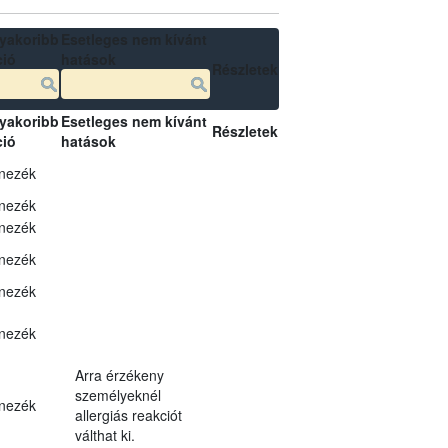
yakoribb
Esetleges nem kívánt
ció
hatások
Részletek
yakoribb
Esetleges nem kívánt
Részletek
ció
hatások
nezék
nezék
nezék
nezék
nezék
nezék
Arra érzékeny
személyeknél
nezék
allergiás reakciót
válthat ki.