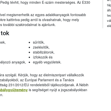
n. Pedig tévhit, hogy minden E-szám mesterséges. Az E330
tá
ál
gével megismerhetik az egyes adalékanyagok fontosabb
te
ekre kattintva pedig arról is olvashatnak, hogy mely
vá
 további szakirodalmat is ajánlunk.
el
rtok
kek,
sűrítők,
zselésítők,
stabilizátorok,
ízfokozók és
ályozó anyagok,
egyéb vegyületek.
a szolgál. Kérjük, hogy az élelmiszeripari vállalkozók
szabályokból, az Európai Parlament és a Tanács
ttság 231/2012/EU rendeletéből tájékozódjanak. A Nébih
abálygyűjtemény
is segítséget nyújt a jogszabályokban
n.