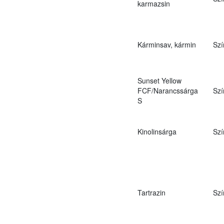
karmazsin
Kárminsav, kármin
Szí
Sunset Yellow
FCF/Narancssárga
Szí
S
Kinolinsárga
Szí
Tartrazin
Szí