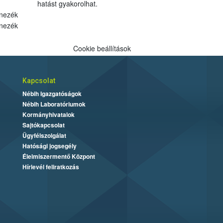
hatást gyakorolhat.
nezék
nezék
Cookie beállítások
Kapcsolat
Nébih Igazgatóságok
Nébih Laboratóriumok
Kormányhivatalok
Sajtókapcsolat
Ügyfélszolgálat
Hatósági jogsegély
Élelmiszermentő Központ
Hírlevél feliratkozás