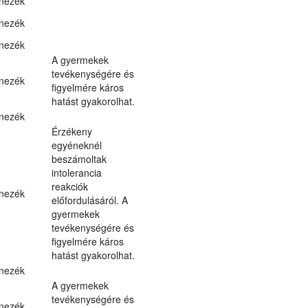
nezék
nezék
nezék
A gyermekek
tevékenységére és
nezék
figyelmére káros
hatást gyakorolhat.
nezék
Érzékeny
egyéneknél
beszámoltak
intolerancia
reakciók
nezék
előfordulásáról. A
gyermekek
tevékenységére és
figyelmére káros
hatást gyakorolhat.
nezék
A gyermekek
tevékenységére és
nezék