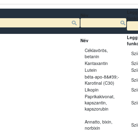
Legg
Név
funk
Legg
Név
funk
Céklavörös,
Szí
betanin
Kantaxantin
Szí
Lutein
Szí
béta-apo-8&#39;-
Szí
Karotinal (C30)
Likopin
Szí
Paprikakivonat,
kapszantin,
Szí
kapszorubin
Annatto, bixin,
Szí
norbixin