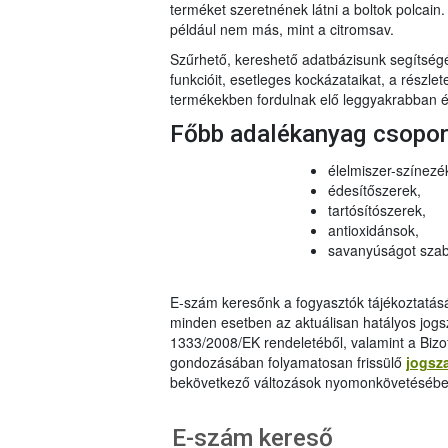
terméket szeretnének látni a boltok polcai
például nem más, mint a citromsav.
Szűrhető, kereshető adatbázisunk segítsé
funkcióit, esetleges kockázataikat, a részlet
termékekben fordulnak elő leggyakrabban és
Főbb adalékanyag csopo
élelmiszer-színezé
édesítőszerek,
tartósítószerek,
antioxidánsok,
savanyúságot szab
E-szám keresőnk a fogyasztók tájékoztatásár
minden esetben az aktuálisan hatályos jog
1333/2008/EK rendeletéből, valamint a Bizo
gondozásában folyamatosan frissülő
jogsz
bekövetkező változások nyomonkövetésébe
E-szám kereső