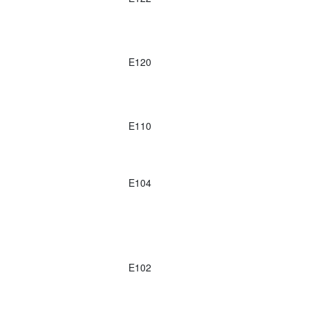
E120
E110
E104
E102