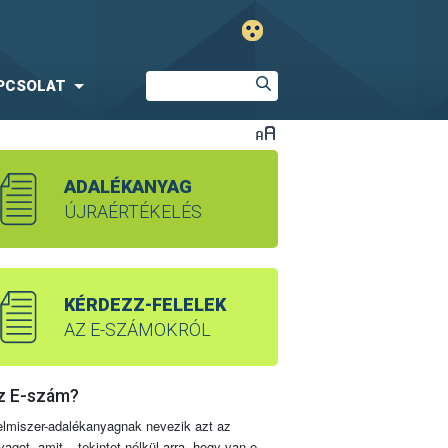
PCSOLAT
ADALÉKANYAG
ÚJRAÉRTÉKELÉS
KÉRDEZZ-FELELEK
AZ E-SZÁMOKRÓL
z E-szám?
elmiszer-adalékanyagnak nevezik azt az
yagot, amit – tekintet nélkül arra, hogy van-e