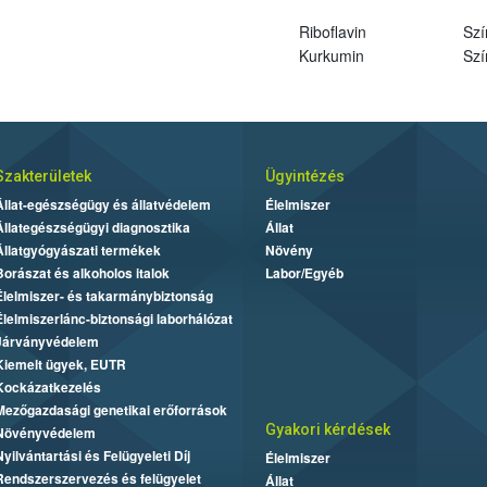
Riboflavin
Szí
Kurkumin
Szí
Szakterületek
Ügyintézés
Állat-egészségügy és állatvédelem
Élelmiszer
Állategészségügyi diagnosztika
Állat
Állatgyógyászati termékek
Növény
Borászat és alkoholos italok
Labor/Egyéb
Élelmiszer- és takarmánybiztonság
Élelmiszerlánc-biztonsági laborhálózat
Járványvédelem
Kiemelt ügyek, EUTR
Kockázatkezelés
Mezőgazdasági genetikai erőforrások
Gyakori kérdések
Növényvédelem
Nyilvántartási és Felügyeleti Díj
Élelmiszer
Rendszerszervezés és felügyelet
Állat