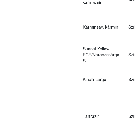
karmazsin
Kárminsav, kármin
Szí
Sunset Yellow
FCF/Narancssárga
Szí
S
Kinolinsárga
Szí
Tartrazin
Szí