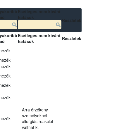
yakoribb
Esetleges nem kívánt
ció
hatások
Részletek
yakoribb
Esetleges nem kívánt
Részletek
ció
hatások
nezék
nezék
nezék
nezék
nezék
nezék
Arra érzékeny
személyeknél
nezék
allergiás reakciót
válthat ki.