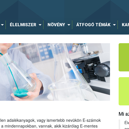
ÉLELMISZER
NÖVÉNY
ÁTFOGÓ TÉMÁK
KA
Mi a
tetlen adalékanyagok, vagy ismertebb nevükön E-számok
Él
ng a mindennapokban, vannak, akik kizárólag E-mentes
an