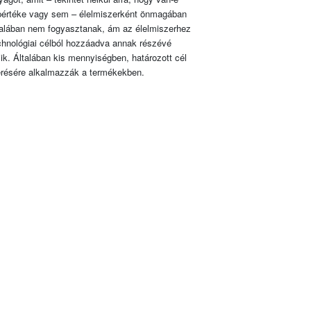
pértéke vagy sem – élelmiszerként önmagában
talában nem fogyasztanak, ám az élelmiszerhez
chnológiai célból hozzáadva annak részévé
lik. Általában kis mennyiségben, határozott cél
érésére alkalmazzák a termékekben.