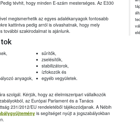
n. Pedig tévhit, hogy minden E-szám mesterséges. Az E330
tá
ál
gével megismerhetik az egyes adalékanyagok fontosabb
te
ekre kattintva pedig arról is olvashatnak, hogy mely
vá
 további szakirodalmat is ajánlunk.
el
rtok
kek,
sűrítők,
zselésítők,
stabilizátorok,
ízfokozók és
ályozó anyagok,
egyéb vegyületek.
a szolgál. Kérjük, hogy az élelmiszeripari vállalkozók
szabályokból, az Európai Parlament és a Tanács
ttság 231/2012/EU rendeletéből tájékozódjanak. A Nébih
abálygyűjtemény
is segítséget nyújt a jogszabályokban
n.