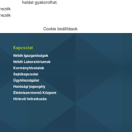
hatást gyakorolhat.
nezék
nezék
Cookie beállítások
Kapcsolat
Nébih Igazgatóságok
Nébih Laboratóriumok
Kormányhivatalok
Sajtókapcsolat
Ügyfélszolgálat
Hatósági jogsegély
Élelmiszermentő Központ
Hírlevél feliratkozás