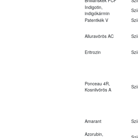
Brilliánskék FCF
Szí
Indigotin,
Szí
indigókármin
Patentkék V
Szí
Alluravörös AC
Szí
Eritrozin
Szí
Ponceau 4R,
Szí
Kosnilvörös A
Amarant
Szí
Azorubin,
Szí