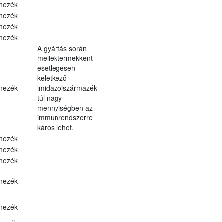
nezék
nezék
nezék
nezék
A gyártás során
melléktermékként
esetlegesen
keletkező
nezék
imidazolszármazék
túl nagy
mennyiségben az
immunrendszerre
káros lehet.
nezék
nezék
nezék
nezék
nezék