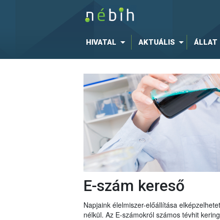
HIVATAL
AKTUÁLIS
ÁLLAT
E-szám kereső
Napjaink élelmiszer-előállítása elképzelhe
nélkül. Az E-számokról számos tévhit keri