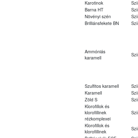
Karotinok
Szí
Barna HT
Szí
Növényi szén
Szí
Brilliánsfekete BN
Szí
Ammóniás
Szí
karamell
Szulfitos karamell
Szí
Karamell
Szí
Zöld S
Szí
Klorofillok és
klorofillinek
Szí
rézkomplexei
Klorofillok és
Szí
klorofillinek