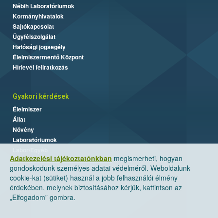
Nébih Laboratóriumok
Kormányhivatalok
Sajtókapcsolat
Ügyfélszolgálat
Hatósági jogsegély
Élelmiszermentő Központ
Hírlevél feliratkozás
Gyakori kérdések
Élelmiszer
Állat
Növény
Laboratóriumok
Labor/Egyéb
Adatkezelési tájékoztatónkban
megismerheti, hogyan
gondoskodunk személyes adatai védelméről. Weboldalunk
cookie-kat (sütiket) használ a jobb felhasználói élmény
érdekében, melynek biztosításához kérjük, kattintson az
„Elfogadom” gombra.