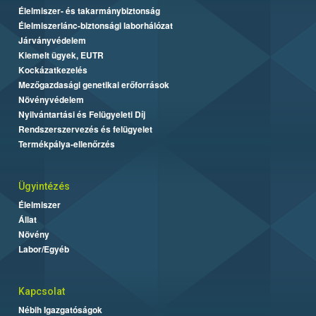
Élelmiszer- és takarmánybiztonság
Élelmiszerlánc-biztonsági laborhálózat
Járványvédelem
Kiemelt ügyek, EUTR
Kockázatkezelés
Mezőgazdasági genetikai erőforrások
Növényvédelem
Nyilvántartási és Felügyeleti Díj
Rendszerszervezés és felügyelet
Termékpálya-ellenőrzés
Ügyintézés
Élelmiszer
Állat
Növény
Labor/Egyéb
Kapcsolat
Nébih Igazgatóságok