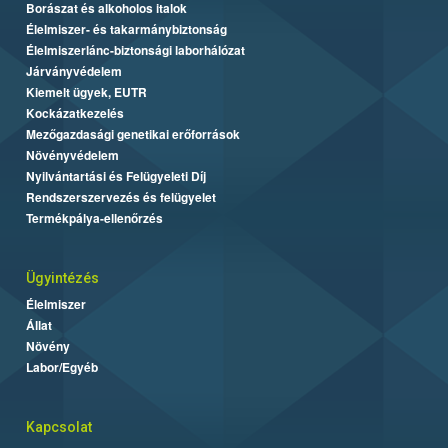
Borászat és alkoholos italok
Élelmiszer- és takarmánybiztonság
Élelmiszerlánc-biztonsági laborhálózat
Járványvédelem
Kiemelt ügyek, EUTR
Kockázatkezelés
Mezőgazdasági genetikai erőforrások
Növényvédelem
Nyilvántartási és Felügyeleti Díj
Rendszerszervezés és felügyelet
Termékpálya-ellenőrzés
Ügyintézés
Élelmiszer
Állat
Növény
Labor/Egyéb
Kapcsolat