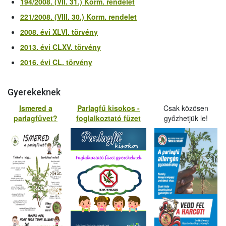
194/2008. (VII. 31.) Korm. rendelet
221/2008. (VIII. 30.) Korm. rendelet
2008. évi XLVI. törvény
2013. évi CLXV. törvény
2016. évi CL. törvény
Gyerekeknek
Ismered a
Parlagfű kisokos -
Csak közösen
parlagfüvet?
foglalkoztató füzet
győzhetjük le!