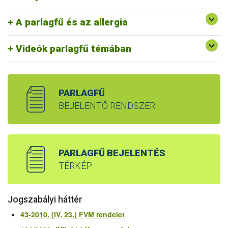
Tájékoztató: A parlagfű és az allergia
Kevesebb parlagfű, több levegő! - A parlagfű mítosza
A parlagfű és az allergia
További videóink
Kevesebb parlagfű, több
levegő!
témában
Videók parlagfű témában
PARLAGFŰ
BEJELENTŐ RENDSZER
PARLAGFŰ BEJELENTÉS
TÉRKÉP
Jogszabályi háttér
43-2010. (IV. 23.) FVM rendelet