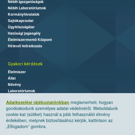
Nébih Igazgatóságok
Nébih Laboratóriumok
Kormányhivatalok
Sajtókapcsolat
Ügyfélszolgálat
Hatósági jogsegély
Élelmiszermentő Központ
Hírlevél feliratkozás
Gyakori kérdések
Élelmiszer
Állat
Növény
Laboratóriumok
Labor/Egyéb
Adatkezelési tájékoztatónkban
megismerheti, hogyan
gondoskodunk személyes adatai védelméről. Weboldalunk
cookie-kat (sütiket) használ a jobb felhasználói élmény
érdekében, melynek biztosításához kérjük, kattintson az
„Elfogadom” gombra.