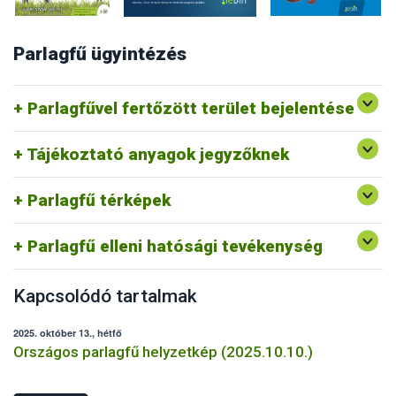
Parlagfű ügyintézés
Parlagfű Bejelentő Rendszer
Egyéb p
arlagfű bejelentési lehetőségek
Parlagfűvel fertőzött terület bejelentése
Védekezés a parlagfű és az egyéb gyomnövények ellen
Tájékoztató anyagok jegyzőknek
Parlagfű információs térkép
Parlagfű bejelentés térkép
Parlagfű térképek
Parlagfű elleni hatósági tevékenység belterületen
Parlagfű elleni hatósági tevékenység külterületen
Parlagfű elleni hatósági tevékenység
Kapcsolódó tartalmak
2025. október 13., hétfő
Országos parlagfű helyzetkép (2025.10.10.)