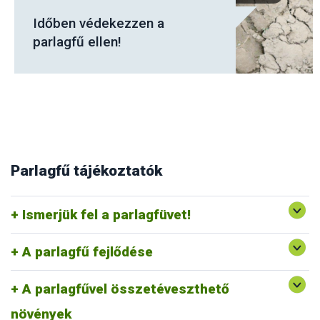
Vedd fel a harcot!
Parlagfű tájékoztatók
Ismerjük fel a parlagfüvet! -Tájékoztató anyag
Ismerjük fel a parlagfüvet!
Tájékoztató anyag a parlagfű fejlődéséről képekben
A parlagfű fejlődése
A parlagfűvel összetéveszthető
A parlagfűvel összetéveszthető növények
növények