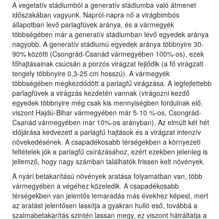
A vegetatív stádiumból a generatív stádiumba való átmenet
időszakában vagyunk. Napról-napra nő a virágbimbós
állapotban levő parlagfüvek aránya, és a vármegyék
többségében már a generatív stádiumban lévő egyedek aránya
nagyobb. A generatív stádiumú egyedek aránya többnyire 30-
90% közötti (Csongrád-Csanád vármegyében 100%-os), ezek
főhajtásainak csúcsán a porzós virágzat fejlődik (a fő virágzati
tengely többnyire 0,3-25 cm hosszú). A vármegyék
többségében megkezdődött a parlagfű virágzása. A legfejlettebb
parlagfüvek a virágzás kezdetén vannak (virágozni kezdő
egyedek többnyire még csak kis mennyiségben fordulnak elő,
viszont Hajdú-Bihar vármegyében már 5-10 %-os, Csongrád-
Csanád vármegyében már 10%-os arányban). Az elmúlt két hét
időjárása kedvezett a parlagfű hajtások és a virágzat intenzív
növekedésének. A csapadékosabb térségekben a környezeti
feltételek jók a parlagfű csírázásához, ezért ezekben jelenleg is
jellemző, hogy nagy számban találhatók frissen kelt növények.
A nyári betakarítású növények aratása folyamatban van, több
vármegyében a végéhez közeledik. A csapadékosabb
térségekben van jelentős lemaradás más évekhez képest, mert
az aratást jelentősen lassítja a gyakran hulló eső, továbbá a
szalmabetakarítás szintén lassan megy, ez viszont hátráltatja a