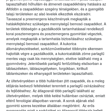
tapasztalható hőhullám és átmeneti csapadékhiány hatására az
Alföldön a csapadékban szegény térségekben, és a gyengébb
talajú területeken az alsó levelek elkezdtek elszáradni.
Tavasszal a preemergens készítmények megkapták a
hatáskifejtéshez szükséges mennyiségű bemosó csapadékot. A
területek többségén a gazdálkodók tartamhatással rendelkező
korai posztemergens és posztemergens gyomirtást végeztek,
amelyek megkapták a tartamhatás biztosításához szükséges
mennyiségű bemosó csapadékot. A kukorica
állománykezeléseket, sorközműveléseket többnyire sikeresen
hajtották végre a gazdálkodók, a kukoricatáblák zöme parlagfű
mentes vagy csak kis mennyiségben, elvétve található meg a
gyomnövény. Jelentősebb parlagfű fertőzöttség elsősorban a
táblaszéleken, táblaszegélyeken, forgókban, kiritkult
táblarészeken és elhanyagolt területeken tapasztalható.
Az ültetvényekben a több hullámban jött csapadék, és a meleg
időjárás kedvező feltételeket teremtett a parlagfű csírázásához
és fejlődéséhez. Az átlagosnál több parlagfű található az
ültetvényekben, melyek több kelési hullámban csíráztak, emiatt
eltérő fenológiai állapotban vannak. A sorok aljának első
gyomirtó szeres kezelése általában megtörtént. Az erős
gyomosodás miatt a sorközöket az átlagosnál többször kellett