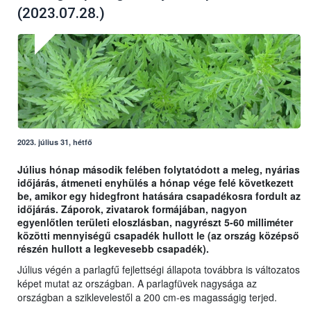
(2023.07.28.)
2023. július 31, hétfő
Július hónap második felében folytatódott a meleg, nyárias
időjárás, átmeneti enyhülés a hónap vége felé következett
be, amikor egy hidegfront hatására csapadékosra fordult az
időjárás. Záporok, zivatarok formájában, nagyon
egyenlőtlen területi eloszlásban, nagyrészt 5-60 milliméter
közötti mennyiségű csapadék hullott le (az ország középső
részén hullott a legkevesebb csapadék).
Július végén a parlagfű fejlettségi állapota továbbra is változatos
képet mutat az országban. A parlagfüvek nagysága az
országban a sziklevelestől a 200 cm-es magasságig terjed.