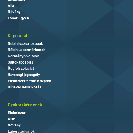
Állat
Növény
Labor/Egyéb
Kapcsolat
Nébih Igazgatóságok
Nébih Laboratóriumok
Kormányhivatalok
Sajtókapcsolat
Ügyfélszolgálat
Hatósági jogsegély
Élelmiszermentő Központ
Hírlevél feliratkozás
Gyakori kérdések
Élelmiszer
Állat
Növény
Laboratóriumok