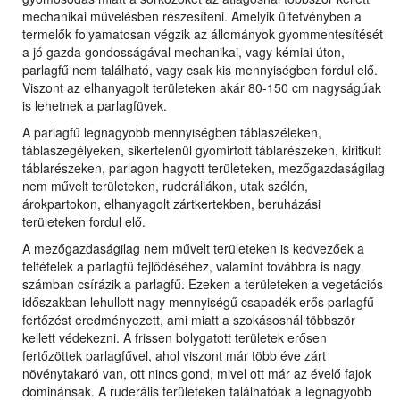
mechanikai művelésben részesíteni. Amelyik ültetvényben a
termelők folyamatosan végzik az állományok gyommentesítését
a jó gazda gondosságával mechanikai, vagy kémiai úton,
parlagfű nem található, vagy csak kis mennyiségben fordul elő.
Viszont az elhanyagolt területeken akár 80-150 cm nagyságúak
is lehetnek a parlagfüvek.
A parlagfű legnagyobb mennyiségben táblaszéleken,
táblaszegélyeken, sikertelenül gyomirtott táblarészeken, kiritkult
táblarészeken, parlagon hagyott területeken, mezőgazdaságilag
nem művelt területeken, ruderáliákon, utak szélén,
árokpartokon, elhanyagolt zártkertekben, beruházási
területeken fordul elő.
A mezőgazdaságilag nem művelt területeken is kedvezőek a
feltételek a parlagfű fejlődéséhez, valamint továbbra is nagy
számban csírázik a parlagfű. Ezeken a területeken a vegetációs
időszakban lehullott nagy mennyiségű csapadék erős parlagfű
fertőzést eredményezett, ami miatt a szokásosnál többször
kellett védekezni. A frissen bolygatott területek erősen
fertőzöttek parlagfűvel, ahol viszont már több éve zárt
növénytakaró van, ott nincs gond, mivel ott már az évelő fajok
dominánsak. A ruderális területeken találhatóak a legnagyobb