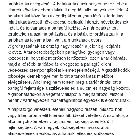
tarlóhántás elvégzését. A betakarítást sok helyen nehezítette a
viharok következtében kialakult megdőlt állományok jelenléte. A
betakarítást követően az eddig állományban lévő, a fedettség
miatt akadályozott növekedésű parlagfű intenzív növekedésnek
indult, és folyamatos a parlagfű kelése. A már betakarított
területeken a szalma bálázása, és a bálák lehordása zajlik, a
tarlóhántás folyamatban van, a munkálatok gyors
végrehajtásának az ország nagy részén a jelenlegi időjárás
kedvez. A tarlók többségében parlagfűvel gyengén vagy
közepesen, helyenként erősen fertőzöttek, ezért a tarlóhántás,
majd a későbbi tarlóápolás elvégzése a parlagfű elleni
védekezés szempontjából is kiemelt jelentőségű. A gazdálkodók
többsége kiemelt figyelmet fordít a tarlóhántás mielőbbi
elvégzésére. Ahol még nem történt meg a tarlóhántás, ott a
parlagfű fejlettsége a szikleveles és a 60 cm-es nagyság közötti.
A gabonatarlókon a vegetatív állapot a meghatározó, viszont
néhány vármegyében már virágbimbós egyedek is előfordulnak.
A napraforgó vetésterületének nagyobb részén imidazolinon
vagy tribenuron-metil toleráns hibrideket vetettek. A napraforgó
állományok zömében virágzás és magképződés közötti
fejlettségűek. A vármegyék többségében tavasszal az
alapkezelések megkapták a hatáskifejtéshez szükséges