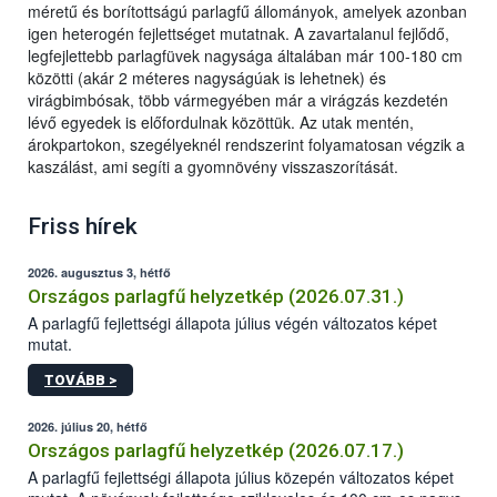
méretű és borítottságú parlagfű állományok, amelyek azonban
igen heterogén fejlettséget mutatnak. A zavartalanul fejlődő,
legfejlettebb parlagfüvek nagysága általában már 100-180 cm
közötti (akár 2 méteres nagyságúak is lehetnek) és
virágbimbósak, több vármegyében már a virágzás kezdetén
lévő egyedek is előfordulnak közöttük. Az utak mentén,
árokpartokon, szegélyeknél rendszerint folyamatosan végzik a
kaszálást, ami segíti a gyomnövény visszaszorítását.
Friss hírek
2026. augusztus 3, hétfő
Országos parlagfű helyzetkép (2026.07.31.)
A parlagfű fejlettségi állapota július végén változatos képet
mutat.
TOVÁBB >
2026. július 20, hétfő
Országos parlagfű helyzetkép (2026.07.17.)
A parlagfű fejlettségi állapota július közepén változatos képet