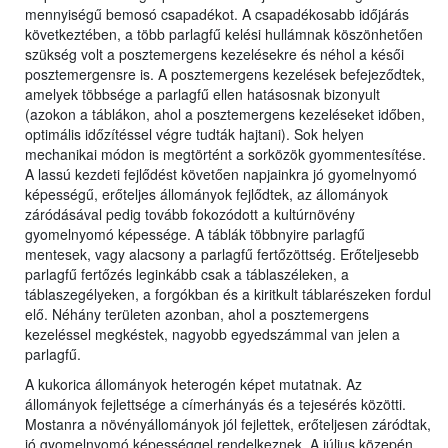
mennyiségű bemosó csapadékot. A csapadékosabb időjárás
következtében, a több parlagfű kelési hullámnak köszönhetően
szükség volt a posztemergens kezelésekre és néhol a késői
posztemergensre is. A posztemergens kezelések befejeződtek,
amelyek többsége a parlagfű ellen hatásosnak bizonyult
(azokon a táblákon, ahol a posztemergens kezeléseket időben,
optimális időzítéssel végre tudták hajtani). Sok helyen
mechanikai módon is megtörtént a sorközök gyommentesítése.
A lassú kezdeti fejlődést követően napjainkra jó gyomelnyomó
képességű, erőteljes állományok fejlődtek, az állományok
záródásával pedig tovább fokozódott a kultúrnövény
gyomelnyomó képessége. A táblák többnyire parlagfű
mentesek, vagy alacsony a parlagfű fertőzöttség. Erőteljesebb
parlagfű fertőzés leginkább csak a táblaszéleken, a
táblaszegélyeken, a forgókban és a kiritkult táblarészeken fordul
elő. Néhány területen azonban, ahol a posztemergens
kezeléssel megkéstek, nagyobb egyedszámmal van jelen a
parlagfű.
A kukorica állományok heterogén képet mutatnak. Az
állományok fejlettsége a címerhányás és a tejesérés közötti.
Mostanra a növényállományok jól fejlettek, erőteljesen záródtak,
jó gyomelnyomó képességgel rendelkeznek. A július közepén